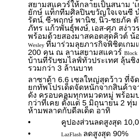
สยามสแควร์ให้กลายเป็นสนาม ‘เ
ยักษ์ แท็กทีมศิลปินขวัญใจเจนซี 
รัตน์
ซี-พฤกษ์ พานิช
นิว-ชยภัค ต
,
,
ภัทร แก้วพันธุ์พงษ์
เอส-ศุภ สง่าว
,
พร้อมด้วยสองมาสคอตสุดคิวต์ น้
ที่มาร่วมลุยภารกิจพิชิตเกมแ
Wesley
200 คน ณ ลานสยามสแควร์
Block
บ้านที่รับชมไลฟ์ทั่วประเทศ ลุ้นชิ
รวมกว่า 3 ล้านบาท
ลาซาด้า 6.6 เซลใหญ่สุดว้าว ที่จ
ยกทัพโปรเด็ดจัดหนักจากสินค้
ดัง ครอบคลุมทุกหมวดหมู่ พร้อม
กว่าที่เคย ตั้งแต่ 5 มิถุนายน 2 ทุ
ห้ามพลาดกับดีลเด็ด อาทิ
• คูปองส่วนลดสูงสุด 10,0
•
ลดสูงสุด 90%
LazFlash