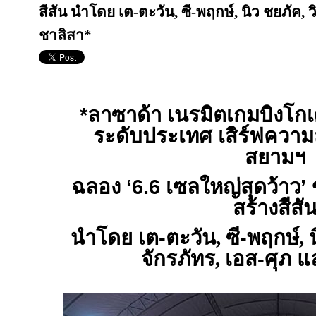
สีสัน นำโดย เต-ตะวัน, ซี-พฤกษ์, นิว ชยภัค, ว
ชาลิสา*
*ลาซาด้า เนรมิตเกมบิงโกเศ
ระดับประเทศ เสิร์ฟความส
สยามฯ
ฉลอง ‘6.6 เซลใหญ่สุดว้าว’ 
สร้างสีสั
นำโดย เต-ตะวัน
,
ซี-พฤกษ์
,
จักรภัทร
,
เอส-ศุภ แ