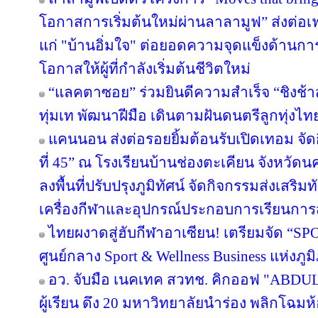
โอกาสการเริ่มต้นใหม่ผ่านลาลามูฟ” ส่งต่อเฟ
แก่ "บ้านอิ่มใจ" ต่อยอดความจุดแข็งด้านกา
โอกาสให้ผู้ที่กำลังเริ่มต้นชีวิตใหม่
“แลคตาซอย” ร่วมยินดีความสำเร็จ “ชิงช้า
ทุ่มเท พัฒนาฝีมือ เดินตามฝันดนตรีลูกทุ่งไท
แคนนอน ส่งต่อรอยยิ้มต้อนรับเปิดเทอม จัดก
ที่ 45” ณ โรงเรียนบ้านช่องตะเคียน จังหว
ลงพื้นที่ปรับปรุงภูมิทัศน์ จัดกิจกรรมส่งเสร
เครื่องกีฬาและอุปกรณ์ประกอบการเรียนกา
ไทยผงาดสู่ฮับกีฬาอาเซียน! เตรียมจัด “SPO
ศูนย์กลาง Sport & Wellness Business แห่งภู
อว. จับมือ เนคเทค สวทช. คิกออฟ "ABDUL 
ผู้เรียน ดึง 20 มหาวิทยาลัยนำร่อง พลิกโฉมห้