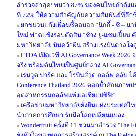
สำรวจล่าสุด¹ พบว่า 87% ของคนไทยกำลังม
ที่ 72% ให้ความสำคัญกับความสัมพันธ์ที่ลึก
ยกขบวนแก๊งเพื่อนซี้คอบอล “นิกกี้ - ซี – นานิ
ใหม่ ฟาดแข้งรอบตัดสิน "ช้าง ยู-แชมเปี้ยน ค
มหาวิทยาลัย บินคว้าฝัน สร้างแรงบันดาลใจสู
ETDA เปิดเวที AI Governance Week 2026 จ
จริง พร้อมดันไทยเป็นศูนย์กลาง AI Governan
เรนวูด ปาร์ค และ โรบินส์วูด กอล์ฟ คลับ ได
Conference Thailand 2026 ตอกย้ำศักยภาพป
อุตสาหกรรมกอล์ฟแห่งเอเชียแปซิฟิก
เครือข่ายมหาวิทยาลัยยั่งยืนแห่งประเทศไทยส
นำภาคการศึกษา รับมือโลกเปลี่ยนแปลง
Wonderfruit ครั้งที่ 11 ชวนมาสำรวจ 'The F
ยังหัวใจของทุกการสร้างสรรค์ ณ The Fields ส