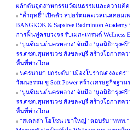
ผลักดันอุตสาหกรรมวัฒนธรรมและความคิดสร
“ล้ำฤทธิ์” เปิดตัว สปอร์ตและเวลเนสคอม
BANGKOK & Sapsiree Badminton Academy 
การฟื้นฟูครบวงจร รับเมกะเทรนด์ Wellness
‘ปูนซีเมนต์นครหลวง’ จับมือ ‘มูลนิธิกรุงศร
รร.ตชด.สุนทรเวช สังขละบุรี สร้างโอกาสค
พื้นที่ห่างไกล
นครนายก ยกระดับ “เมืองโบราณดงละคร” สู
วัฒนธรรม ชู Soft Power สร้างเศรษฐกิจฐาน
‘ปูนซีเมนต์นครหลวง’ จับมือ ‘มูลนิธิกรุงศร
รร.ตชด.สุนทรเวช สังขละบุรี สร้างโอกาสค
พื้นที่ห่างไกล
“สเตลล่า โอโซน เขาใหญ่” ตอบรับ “ททท.” 