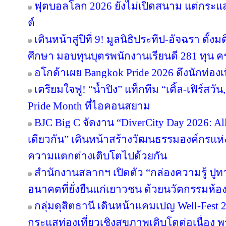
ฟุตบอลโลก 2026 ยังไม่เปิดสนาม แต่กระแ
ต์
เดินหน้าสู่ปีที่ 9! มูลนิธิประทีป-อัจฉรา ต
ศึกษา มอบทุนบุตรพนักงานเรียนดี 281 ทุน 
อโกด้าเผย Bangkok Pride 2026 ดึงนักท่องเท
เตรียมใจฟู! “น้ำปิง” แท็กทีม “เติ้ล-เฟิร์สว
Pride Month ที่ไอคอนสยาม
BJC Big C จัดงาน “DiverCity Day 2026: All 
เดียวกัน” เดินหน้าสร้างวัฒนธรรมองค์กรแห่งค
ความแตกต่างเติบโตไปด้วยกัน
สำนักงานสลากฯ เปิดตัว “กล่องความรู้ ปูทางฝั
อนาคตที่ยั่งยืนแก่เยาวชน ด้วยนวัตกรรมห้อ
กลุ่มดุสิตธานี เดินหน้าแคมเปญ Well-Fest 202
กระแสท่องเที่ยวเชิงสุขภาพเติบโตต่อเนื่อง 