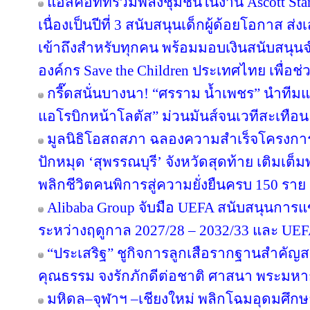
แอสคอทท์รวมพลังชุมชนในงาน Ascott Star 
เนื่องเป็นปีที่ 3 สนับสนุนเด็กผู้ด้อยโอกาส ส
เข้าถึงสำหรับทุกคน พร้อมมอบเงินสนับสนุน
องค์กร Save the Children ประเทศไทย เพื่อช่ว
กรี๊ดสนั่นบางนา! “ศรราม น้ำเพชร” นำทีม
แอโรบิกหน้าโลตัส” ม่วนมันส์จนเวทีสะเทือน
มูลนิธิโอสถสภา ฉลองความสำเร็จโครงการป
ปักหมุด ‘สุพรรณบุรี’ จังหวัดสุดท้าย เติมเต็
พลิกชีวิตคนพิการสู่ความยั่งยืนครบ 150 ราย
Alibaba Group จับมือ UEFA สนับสนุนการ
ระหว่างฤดูกาล 2027/28 – 2032/33 และ U
“ประเสริฐ” ชูกิจการลูกเสือรากฐานสำคัญส
คุณธรรม จงรักภักดีต่อชาติ ศาสนา พระมหาก
มหิดล–จุฬาฯ –เชียงใหม่ พลิกโฉมอุดมศึกษาไ