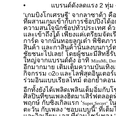
• แบรนด์ดังลดแรง 2 ทุ่ม –
‘เกมบิงโกเศรษฐี’ จากลาซาด้า คื
ที่ผสานเกมเข้ากับการช้อปปิงได้อ
ความสนใจนักช้อปทั่วประเทศ ด้วย
และเข้าถึงได้ เพียงแค่เตรียมจัดเ
การ์ด จากนั้นทอยลูกเต๋า พิชิตภาร
สินค้า และกาสินค้านั้นลงบนการ์
ชัยชนะไปเลย! โดยผู้ชนะมีสิทธิ์
ใหญ่จากแบรนด์ดัง อาทิ
MizuMi, De
อีกมากมาย เติมเต็มความบันเทิง
กิจกรรม
2
และไลฟ์สุดอินเตอร์แอ
O
O
ร่วมอินแบบเรียลไทม์ ตอกย้ำคอนเ
อีกทั้งยังได้เพลิดเพลินเต็มอิ่มกับ
ศิลปินที่ขนเพลงฮิตมาเสิร์ฟตลอดทั
พฤกษ์ กับซิงเกิลแรก ‘
ใน
Super Secret’
ตะวัน กับเพลง ‘ชอบแบบนี้’ ที่เต
และวิลเลี่ยม-เอส ที่ร่วมโชว์เพลง 