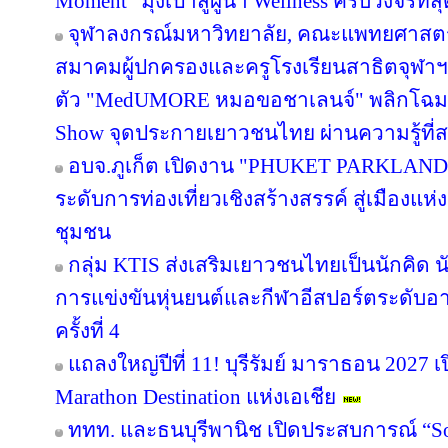
Moment” มุ่งเป้าสู่ผู้นำ Wellness ครบวงจรท
จุฬาลงกรณ์มหาวิทยาลัย, คณะแพทยศาสตร์
สมาคมผู้ปกครองและครูโรงเรียนสาธิตจุฬาฯ จั
ตัว "MedUMORE หมอขอชาเลนจ์" พลิกโฉมการเ
Show จุดประกายเยาวชนไทย ผ่านความรู้ที่สน
อบจ.ภูเก็ต เปิดงาน "PHUKET PARKLAND
ระดับการท่องเที่ยวเชิงสร้างสรรค์ สู่เมืองแ
ชุมชน
กลุ่ม KTIS ส่งเสริมเยาวชนไทยเป็นนักคิด นั
การแข่งขันหุ่นยนต์และกีฬาอีสปอร์ตระดับอ
ครั้งที่ 4
แถลงใหญ่ปีที่ 11! บุรีรัมย์ มาราธอน 2027 เ
Marathon Destination แห่งเอเชีย
ททท. และธนบุรีพานิช เปิดประสบการณ์ “So