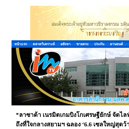
หน้าแรก
ตลาดวิเคราะห์
อสังหา
ขายตรง
ประกัน
ยานยนต์
*ลาซาด้า เนรมิตเกมบิงโกเศรษฐียักษ์ จัดไล
ถึงที่ใจกลางสยามฯ ฉลอง ‘6.6 เซลใหญ่สุดว้า