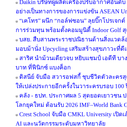
Daikin บริษัทผู้ผลิตเครื่องปรับอากาศอันดั
อย่างเป็นทางการของการแข่งขัน ASEAN Un
“เคโทร” ผนึก “กอล์ฟซอน” ลุยบิ๊กโปรเจกต์ เ
การร่วมทุน พร้อมตั้งคอมมูนิตี้ Indoor Golf ส
บสย. สืบสานพระราชปณิธานด้านสิ่งแวดล้อม
มอบม้านั่ง Upcycling เสริมสร้างสุขภาวะที่ด
สาริศ นำม้วนเดียวจบ หยิบแชมป์ เอดีที บา
บาท ที่ฟีนิกซ์ แบงค็อก
ดิสนีย์ จับมือ สวารอฟสกี้ ชุบชีวิตตัวละครส
ให้เปล่งประกายอีกครั้งในวาระครบรอบ 100 ป
คลัง - ธปท. ประกาศผล 5 สุดยอดเยาวชน ป
โลกยุคใหม่ ต้อนรับ 2026 IMF–World Bank G
Crest School จับมือ CMKL University เปิดเ
AI และนวัตกรรมระดับมหาวิทยาลัย