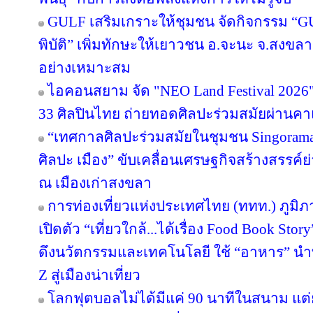
GULF เสริมเกราะให้ชุมชน จัดกิจกรรม “GULF
พิบัติ” เพิ่มทักษะให้เยาวชน อ.จะนะ จ.สงขลา
อย่างเหมาะสม
ไอคอนสยาม จัด "NEO Land Festival 2026
33 ศิลปินไทย ถ่ายทอดศิลปะร่วมสมัยผ่านค
“เทศกาลศิลปะร่วมสมัยในชุมชน Singorama Ar
ศิลปะ เมือง” ขับเคลื่อนเศรษฐกิจสร้างสรรค์ย
ณ เมืองเก่าสงขลา
การท่องเที่ยวแห่งประเทศไทย (ททท.) ภูมิ
เปิดตัว “เที่ยวใกล้...ได้เรื่อง Food Book S
ดึงนวัตกรรมและเทคโนโลยี ใช้ “อาหาร” นำท
Z สู่เมืองน่าเที่ยว
โลกฟุตบอลไม่ได้มีแค่ 90 นาทีในสนาม แต่ย