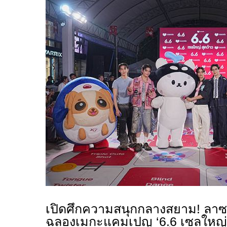
เปิดศึกความสนุกกลางสยาม! ลาซ
ฉลองเมกะแคมเปญ ‘6.6 เซลใหญ่สุ