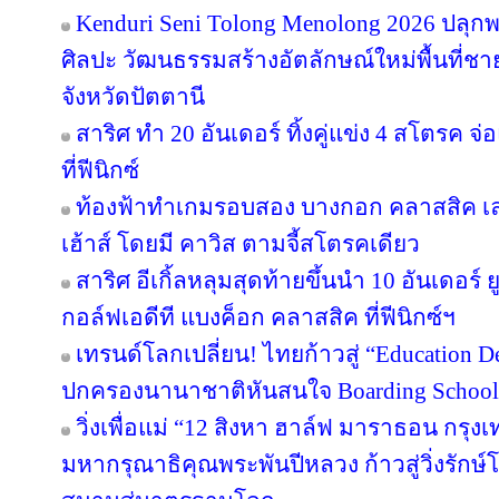
Kenduri Seni Tolong Menolong 2026 ปลุกพล
ศิลปะ วัฒนธรรมสร้างอัตลักษณ์ใหม่พื้นที่ชา
จังหวัดปัตตานี
สาริศ ทำ 20 อันเดอร์ ทิ้งคู่แข่ง 4 สโตรค
ที่ฟีนิกซ์
ท้องฟ้าทำเกมรอบสอง บางกอก คลาสสิค เล
เฮ้าส์ โดยมี คาวิส ตามจี้สโตรคเดียว
สาริศ อีเกิ้ลหลุมสุดท้ายขึ้นนำ 10 อันเดอร
กอล์ฟเอดีที แบงค็อก คลาสสิค ที่ฟีนิกซ์ฯ
เทรนด์โลกเปลี่ยน! ไทยก้าวสู่ “Education De
ปกครองนานาชาติหันสนใจ Boarding School ใ
วิ่งเพื่อแม่ “12 สิงหา ฮาล์ฟ มาราธอน กรุ
มหากรุณาธิคุณพระพันปีหลวง ก้าวสู่วิ่งรักษ