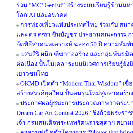
ร่วม “MC² GenEd” สร้างระบบเรียนรู้ข้ามมห
โลก AI และอนาคต
การท่องเที่ยวแห่งประเทศไทย ร่วมกับ สมาค
และ ดร.คฑา ชินบัญชร ประธานคณะกรรมการ
จัดพิธีสวดนพเคราะห์ ฉลอง 50 ปี ความสัมพ
แสนสิริ ผนึก ฑีฆาก่อสร้าง และกลุ่มพันธมิต
ต่อเนื่อง ปั้นโมเดล ‘ระบบนิเวศการเรียนรู้ยั่
เยาวชนไทย
OKMD เปิดตัว “Modern Thai Wisdom” เชื่
สร้างสรรค์ยุคใหม่ ปั้นคนรุ่นใหม่สู่ตลาดสร้
ประกาศผลผู้ชนะการประกวดภาพวาดระบาย
Dream Car Art Contest 2026” ชิงถ้วยพระร
เจ้า กรมสมเด็จพระเทพรัตนราชสุดาฯ สยาม
ลาลามูฟเปิดตัวโครงการ “Moves that brin