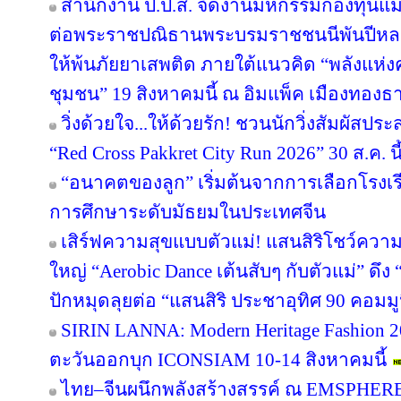
สำนักงาน ป.ป.ส. จัดงานมหกรรมกองทุนแม่
ต่อพระราชปณิธานพระบรมราชชนนีพันปีหลวง
ให้พ้นภัยยาเสพติด ภายใต้แนวคิด “พลังแห่ง
ชุมชน” 19 สิงหาคมนี้ ณ อิมแพ็ค เมืองทองธา
วิ่งด้วยใจ...ให้ด้วยรัก! ชวนนักวิ่งสัมผัส
“Red Cross Pakkret City Run 2026” 30 ส.ค. นี
“อนาคตของลูก” เริ่มต้นจากการเลือกโรงเรียน
การศึกษาระดับมัธยมในประเทศจีน
เสิร์ฟความสุขแบบตัวแม่! แสนสิริโชว์ความ
ใหญ่ “Aerobic Dance เต้นสับๆ กับตัวแม่” ดึ
ปักหมุดลุยต่อ “แสนสิริ ประชาอุทิศ 90 คอมมูนิต
SIRIN LANNA: Modern Heritage Fashion 
ตะวันออกบุก ICONSIAM 10-14 สิงหาคมนี้
ไทย–จีนผนึกพลังสร้างสรรค์ ณ EMSPHERE