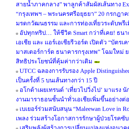
สายน้ำภาคกลาง” พาลูกค้าสัมผัสเส้นทาง Ex
“กรุงเทพฯ – พระนครศรีอยุธยา” 20 กรกฎาคม
มรดกวัฒนธรรม และการท่องเที่ยวระดับพรีเ
อัปทุกทริป… ให้ชีวิต Smart กว่าที่เคย! ธน
เอเชีย และ แอร์เอเชียรีวอร์ด เปิดตัว “บัตรเ
มาสเตอร์การ์ด ธนาคารกรุงเทพ” โฉมใหม่ ย
สิทธิประโยชน์ที่คุ้มค่ากว่าเดิม
UTCC ฉลองการรับรอง Apple Distinguished 
เป็นครั้งที่ 5 บนเส้นทางกว่า 15 ปี
อโกด้าเผยเทรนด์ ‘เที่ยวไปวิ่งไป’ มาแรง
งานมาราธอนชั้นนำทั่วเอเชียเพิ่มขึ้นอย่างต่อ
เบเยอร์ร่วมสนับสนุน “Maleewan Love in Roc
เพลง ร่วมสร้างโอกาสการรักษาผู้ป่วยโรคซับซ
เสริมพลังผู้สร้างการเปลี่ยนแปลงแห่งอน