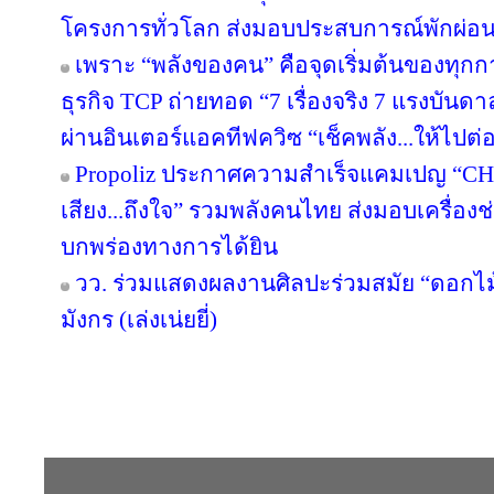
โครงการทั่วโลก ส่งมอบประสบการณ์พักผ่อนอ
เพราะ “พลังของคน” คือจุดเริ่มต้นของทุกก
ธุรกิจ TCP ถ่ายทอด “7 เรื่องจริง 7 แรงบัน
ผ่านอินเตอร์แอคทีฟควิซ “เช็คพลัง...ให้ไปต่
Propoliz ประกาศความสำเร็จแคมเปญ “C
เสียง...ถึงใจ” รวมพลังคนไทย ส่งมอบเครื่องช่
บกพร่องทางการได้ยิน
วว. ร่วมแสดงผลงานศิลปะร่วมสมัย “ดอกไม้
มังกร (เล่งเน่ยยี่)
Copyright © 2016 inTV co.,Ltd. All Right