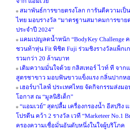
จาก แอมเวย์
สมาพันธ์การขายตรงโลก การันตีความเป
ไทย มอบรางวัล “มาตรฐานสมาคมการขายตรง
ประจำปี 2024”
แคมเปญลดน้ำหนัก “BodyKey Challenge ครั้ง
ชวนท้าหุ่น Fit พิชิต Fuji ร่วมชิงรางวัลแพ็กเ
รวมกว่า 20 ล้านบาท
เติมความมั่นใจด้วย กลิสเทอร์ ไวท์ ที จา
สูตรชาขาว มอบฟันขาวแข็งแรง กลิ่นปาก
เฮอร์บาไลฟ์ ประเทศไทย จัดกิจกรรมส่งม
โอกาส ณ “มูลนิธิเด็ก”
“แอมเวย์” สุดปลื้ม เครื่องกรองน้ำ อีสปริง
โปรตีน คว้า 2 รางวัล เวที “Marketeer No.1 Br
ครองความเชื่อมั่นอันดับหนึ่งในใจผู้บริโภค