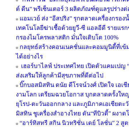
ต์ ดีน” พรีเซ็นเตอร์ 3 ผลิตภัณฑ์ดูแลรูปร่างต
แอมเวย์ ส่ง “อีสปริง” รุกตลาดเครื่องกรองน
เทคโนโลยีฆ่าเชื้อด้วยยูวี-ซี แอลอีดี ราย
กรองไมโครพลาสติก มั่นใจเติบโต 100%
กลยุทธ์สร้างคอนเนคชั่นและคอมมูนิตี้ที่เข้มแ
ได้อย่างไร
เฮอร์บาไลฟ์ ประเทศไทย เปิดตัวแคมเปญ “ล่า
ส่งเสริมให้ลูกค้ามีสุขภาพที่ดีต่อไป
บิ๊กบอสมิสทิน ดนัย ดีโรจน์วงศ์ เปิดใจ เอเช
งามโลก เตรียมฉวยโอกาส บุกตลาดครั้งใหญ่ 
ยุโรป-ตะวันออกกลาง และภูมิภาคเอเชียตะวั
มิสทิน ชูเครื่องสำอางไทย ดัน“ทีบิวตี้” ผงาด
“อาร์ทิสทรี สกิน นิวทริชั่น เดย์ โลชั่น” 2