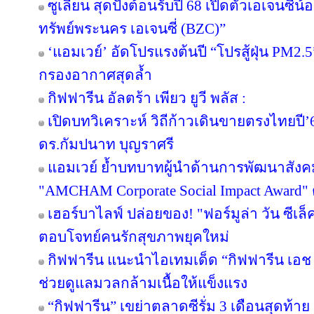
ซูเลียน สุดปังต้อนรับปี 68 เปิดตัวเอเจนซี่น้อง
ทรัพย์พระนคร เอเจนซี่ (BZC)”
‘แอมเวย์’ อัดโปรแรงต้นปี “โปรสู้ฝุ่น PM2.5
กรองอากาศสุดล้ำ
กิฟฟารีน อัลตร้า เพียว ยูวี พลัส :
เปิดบทวิเคราะห์ วิถีก้าวเดินขายตรงไทยป
ดร.กัมปนาท บุญราศรี
แอมเวย์ ย้ำบทบาทผู้นำด้านการพัฒนาสังคมไ
"AMCHAM Corporate Social Impact Award" ต่
เฮอร์บาไลฟ์ ปล่อยของ! "ฟอร์มูล่า วัน ซีเล
ตอบโจทย์คนรักสุขภาพยุคใหม่
กิฟฟารีน แนะนำไอเทมเด็ด “กิฟฟารีน เอช เอ
ช่วยดูแลมวลกล้ามเนื้อให้แข็งแรง
“กิฟฟารีน” เขย่าตลาดซีรั่ม 3 เดือนสุดท้าย ส่