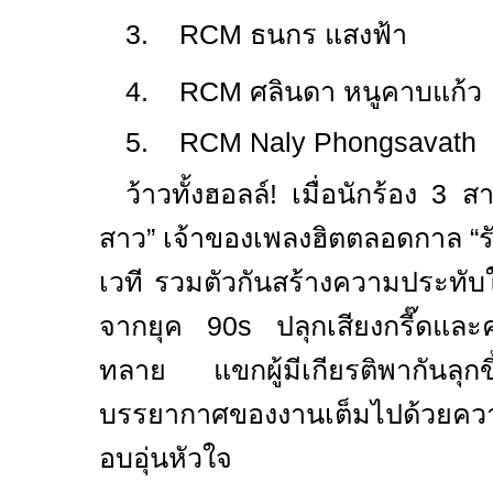
3.
RCM
ธนกร แสงฟ้า
4.
RCM
ศลินดา หนูคาบแก้ว
5.
RCM Naly Phongsavath
ว้าวทั้งฮอลล์! เมื่อนักร้อง
3
ส
สาว” เจ้าของเพลงฮิตตลอดกาล “
เวที รวมตัวกันสร้างความประทับ
จากยุค
90s
ปลุกเสียงกรี๊ดและ
ทลาย แขกผู้มีเกียรติพากันลุกข
บรรยากาศของงานเต็มไปด้วยค
อบอุ่นหัวใจ