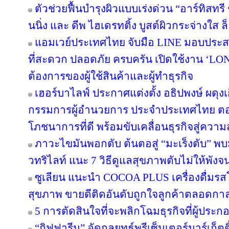
ตัวช่วยฟื้นบำรุงผิวแบบเร่งด่วน “อาร์ทิสทรี
นนิ่ง และ ดีพ ไฮเดรทติ้ง บูสต์ผิวกระจ่างใส ล็
แอมเวย์ประเทศไทย จับมือ LINE มอบประสบ
ที่สะดวก ปลอดภัย ครบครัน เปิดใช้งาน ‘LON
ต้องการของผู้ใช้สินค้าและผู้ทำธุรกิจ
เฮอร์บาไลฟ์ ประกาศแต่งตั้ง อธิปพงษ์ ผดุง
กรรมการผู้อำนวยการ ประจำประเทศไทย ตอกย
โภชนาการที่ดี พร้อมขับเคลื่อนธุรกิจสู่ความ
ภาวะไขมันพอกตับ ต้นตอสู่ “มะเร็งตับ” พ
วทริไลท์ แนะ 7 วิธีดูแลสุขภาพตับไม่ให้พังจ
ซูเลียน แนะนำ COCOA PLUS เครื่องดื่มรสโ
สุขภาพ ขายดีติดอันดับถูกใจลูกค้าตลอดกา
5 การตัดสินใจที่จะพลิกโฉมธุรกิจที่ผู้ป
“กิฟฟารีน” อัดกลยุทธ์พรีเซ็นเตอร์มาร์เก็ตติ