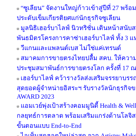
“ซูเลียน” จัดงานใหญ่ก้าวเข้าสู่ปีที่ 27 
ประดับเข็มเกียรติยศแก่นักธุรกิจซูเลียน
มูลนิธิเฮอร์บาไลฟ์ นิวทริชั่น เดินหน้าสน
พันธมิตรโครงการคาซ่าเฮอร์บาไลฟ์ ทั้ง 3 
วีแกนและแพลนต์เบส ไม่ใช่แค่เทรนด์
สมาคมการขายตรงไทยปลื้ม สคบ. ให้ความ
ประชุมสมาพันธ์การขายตรงโลก ครั้งที่ 17 ณ
เฮอร์บาไลฟ์ คว้ารางวัลส่งเสริมจรรยาบรร
สุดยอดผู้จำหน่ายอิสระฯ รับรางวัลนักธุรกิ
AWARD 2023
แอมเวย์พุ่งเป้าสร้างคอมมูนิตี้ Health & Wel
กลยุทธ์การตลาด พร้อมเสริมแกร่งด้านโลจิสต
ขั้นตอนแบบ End-to-End
ไอเท็มสุดฮอตใหม่ล่าสุด จาก Artistry Ma