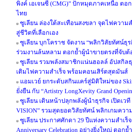
พิงค์ เอเจนซี่ (CMG)” ปักหมุดภาคเหนือ ตอ
ไทย
ซูเลียน ล่องใต้สะเทือนสงขลา จุดไฟความสำเ
สู่ชีวิตที่เลือกเอง
ซูเลียน บุกโคราช จัดงาน “พลิกวิสัยทัศน์ธุรกิ
ร่วมงานล้นหลาม ตอกย้ำผู้นำขายตรงที่จับต้อ
ซูเลียน รวมพลังสมาชิกแน่นฮอลล์ อัปสกิล
เติมไฟความสำเร็จ พร้อมคอนเสิร์ตสุดมันส์
แอมเวย์ ยกระดับสกินแคร์สู่มิติใหม่ของ Sk
ยั่งยืน กับ “Artistry LongXevity Grand Open
ซูเลียน เดินหน้าปลุกพลังผู้นำธุรกิจ เปิ
VISION” รวมสุดยอดวิสัยทัศน์ พลิกเกมความสำเ
ซูเลียน ประกาศศักดา 29 ปีแห่งความสำเร็
Anniversary Celebration อย่างยิ่งใหญ่ ตอกย