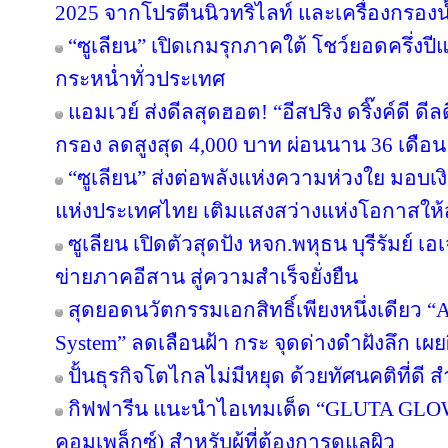
2025 จากโปรตีนนิวทริไลท์ และเครื่องกรองน้
“ซูเลียน” เปิดเกมรุกภาคใต้ โชว์ยอดครึ่งป
กระหน่ำทั่วประเทศ
แอมเวย์ ส่งดีลสุดฮอต! “อีสปริง ดริ๊งค์ดี ด
กรอง ลดสูงสุด 4,000 บาท ผ่อนนาน 36 เดือน
“ซูเลียน” ส่งต่อพลังแห่งความห่วงใย มอบ
แห่งประเทศไทย เติมแสงสว่างแห่งโอกาสให
ซูเลียน เปิดตัวสุดปัง หจก.พหุธน บุรีรัมย์ เ
ข่ายภาคอีสาน สู่ความสำเร็จยั่งยืน
สุดยอดนวัตกรรมเอกสิทธิ์เพียงหนึ่งเดียว “Ar
System” ลดเลือนฝ้า กระ จุดด่างดำฝังลึก เผ
ปั้นธุรกิจโตไกลไม่มีหยุด ด้วยทัศนคติที่ดี
กิฟฟารีน แนะนำไอเทมเด็ด “GLUTA GLO
คอมเพล็กซ์) สำหรับผู้ที่ต้องการดูแลผิว