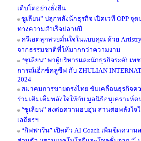
เติบโตอย่างยั่งยืน
ซูเลียน” ปลุกพลังนักธุรกิจ เปิดเวที OPP จุด
ทางความสำเร็จปลายปี
ครีเอตลุกสวยมั่นใจในแบบคุณ ด้วย Artist
จากธรรมชาติที่ให้มากกว่าความงาม
“ซูเลียน” พาผู้บริหารและนักธุรกิจระดับเพช
การณ์เอ็กซ์คลูซีฟ กับ ZHULIAN INTE
2024
สมาคมการขายตรงไทย ขับเคลื่อนธุรกิจคว
ร่วมเติมเต็มพลังใจให้กับ มูลนิธิอนุเคราะห์ค
“ซูเลียน” ส่งต่อความอบอุ่น สานต่อพลังใจใ
เสถียรฯ
“กิฟฟารีน” เปิดตัว AI Coach เพิ่มขีดคว
ส่วนตัว ผสานเทคโนโลยีและโซลูชั่นจาก “