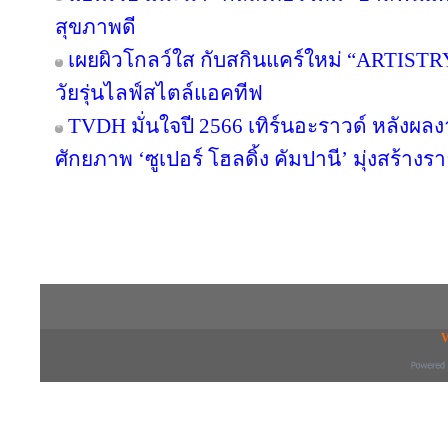
สุขภาพดี
เผยผิวโกลว์ใส กับสกินแคร์ใหม่ “ARTIST
วัยรุ่นไลฟ์สไตล์แอคทีฟ
TVDH มั่นใจปี 2566 เทิร์นอะราวด์ หลังผ
ศักยภาพ ‘ซูเปอร์ โฮลดิ้ง คัมปานี’ มุ่งสร้างรา
Copyright © 2016 inTV co.,Ltd. All Right
V