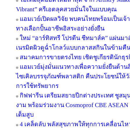
Vibrant” ครีเอตลุคสวยมั่นใจในแบบคุณ
แอมเวย์เปิดผลวิจัย พบคนไทยพร้อมเป็นเจ้าข
ทางเลือกปั้นอาชีพอิสระอย่างยั่งยืน
ใหม่ “อาร์ทิสทรี โปรตีน ชีทมาส์ค” แผ่นม
เนรมิตผิวดูฉ่ำโกลว์แบบกลาสสกินในข้ามคืน
สมาคมการขายตรงไทย เชิดชูเกียรตินักธุรก
แอมเวย์มุ่งมั่นแนวทางเพื่อความยั่งยืนด้านส
ไซเคิลบรรจุภัณฑ์พลาสติก คืนประโยชน์ให้ว
การใช้ทรัพยากร
กิฟฟารีน เตรียมสยายปีกต่างประเทศ ชูสม
งาม พร้อมร่วมงาน Cosmoprof CBE ASEAN 
เต็มสูบ
4 เคล็ดลับ พลัสสุขภาพให้ทุกการเคลื่อนไห