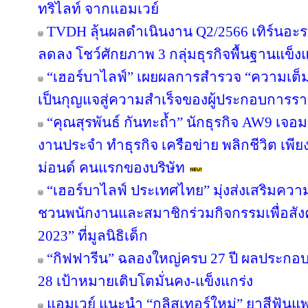
ทริไลท์ จากแอมเวย์
TVDH ลุ้นผลดำเนินงาน Q2/2566 เทิร์นอ
ลดลง โชว์ศักยภาพ 3 กลุ่มธุรกิจพื้นฐานแข็งแ
“เฮอร์บาไลฟ์” เผยผลการสำรวจ “ความเต็มใ
เป็นกุญแจสู่ความสำเร็จของผู้ประกอบการรา
“คุณสุรพันธ์ กันทะถ้ำ” นักธุรกิจ AW9 เจอมร
งานประจำ ทำธุรกิจ เครือข่าย พลิกชีวิต เพี
ม่อนด์ คนแรกของบริษัท
“เฮอร์บาไลฟ์ ประเทศไทย” มุ่งส่งเสริมควา
ชวนพนักงานและสมาชิกร่วมกิจกรรมเพื่อสังค
2023” ที่มูลนิธิเด็ก
“กิฟฟารีน” ฉลองใหญ่ครบ 27 ปี ผลประกอบกา
28 เป้าหมายเติบโตมั่นคง-แข็งแกร่ง
แอมเวย์ แนะนำ “กลิสเทอร์ใหม่” ยาสีฟันแพ