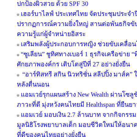
ปกป้องผิวสวย ด้วย SPF 30
เฮอร์บาไลฟ์ ประเทศไทย จัดประชุมประจำปี 
ปรากฏการณ์ความยิ่งใหญ่ สานต่อพันธกิจขับ
ความรู้แก่ผู้จำหน่ายอิสระ
เสริมพลังผู้ประกอบการหญิง ช่วยขับเคลื่อ
“ซูเลียน” ชูทิศทางเบอร์ 1 ธุรกิจเครือข่าย “
ศักยภาพองค์กร เติบโตสู่ปีที่ 27 อย่างยั่งยืน
“อาร์ทิสทรี สกิน นิวทริชั่น สลีปปิ้ง มาส์ค” 
หลังตื่นนอน
แอมเวย์รุกแผนสร้าง New Wealth ผ่านโซลูช
ภาวะที่ดี มุ่งหวังคนไทยมี Healthspan ที่ยืนย
แอมเวย์ มอบเงิน 2.7 ล้านบาท จากกิจกรรม “บอด
มูลนิธิโรงพยาบาลเด็ก มอบชีวิตใหม่ให้อนา
ที่ดีของคนไทยอย่างยั่งยืน