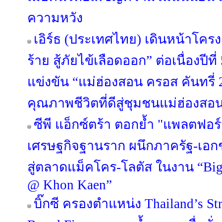
ความหวัง
เอิร์ธ (ประเทศไทย) เดินหน้าโครง
ร้าย สู้ภัยไข้เลือดออก” ต่อเนื่องปีท
แข่งขัน “แม่ฮ่องสอน ครอส คันทรี่
คุณภาพชีวิตที่ดีสู่ชุมชนแม่ฮ่องสอ
ซีพี แอ็กซ์ตร้า ตอกย้ำ "แพลตฟอร
เศรษฐกิจฐานราก ผนึกภาครัฐ-เอก
สู่ตลาดแม็คโคร-โลตัส ในงาน “Bi
@ Khon Kaen”
บิ๊กซี ครองตำแหน่ง Thailand’s S