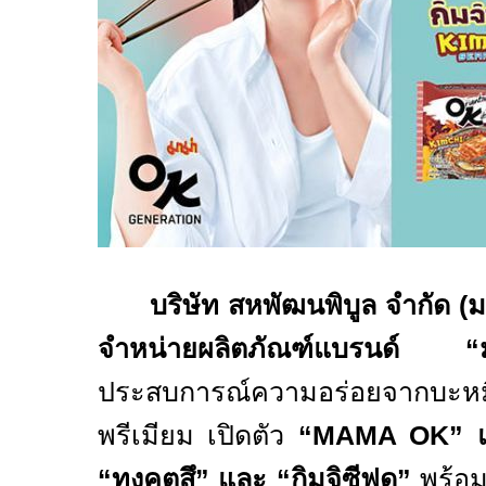
บริษัท สหพัฒนพิบูล จำกัด 
จำหน่ายผลิตภัณฑ์แบรนด์ “ม
ประสบการณ์ความอร่อยจากบะหมี่กึ
พรีเมียม เปิดตัว
“
MAMA OK
” 
“ทงคตสึ” และ “กิมจิซีฟูด”
พร้อ