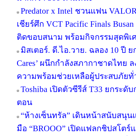
Predator x Intel ชวนแฟน VALORA
เชียร์ศึก VCT Pacific Finals Bus
ติดขอบสนาม พร้อมกิจกรรมสุดพิเ
มิสเตอร์. ดี.ไอ.วาย. ฉลอง 10 ปี ย
Cares’ ผนึกกำลังสภากาชาดไทย ล
ความพร้อมช่วยเหลือผู้ประสบภัยทั
Toshiba เปิดตัวซีรีส์ T33 ยกระดับ
ตอน
“ห้างเซ็นทรัล” เดินหน้าสนับสนุ
มือ “BROOO” เปิดแฟลกชิปสโตร์แห