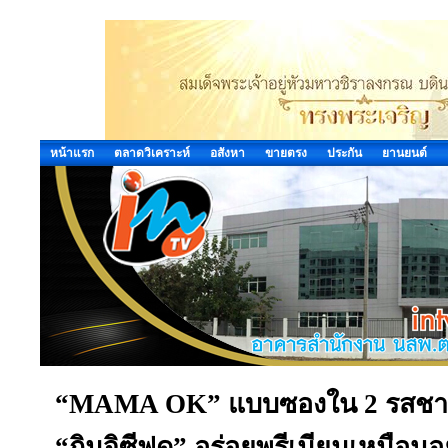
หน้าแรก
ตลาดวิเคราะห์
อสังหา
ขายตรง
ประกัน
ยานยนต์
“MAMA OK” แบบซองใน 2 รสชาติ
“กิมจิซีฟูด” อร่อยพรีเมียมเหมือนอย