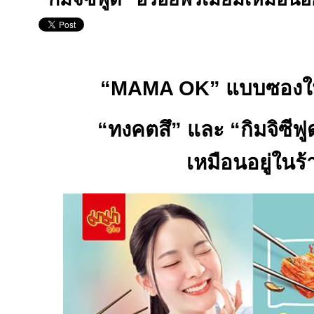
“
MAMA OK”
แบบซองใน
“ทงคตสึ” และ “กิมจิซีฟู
เหมือนอยู่ในร