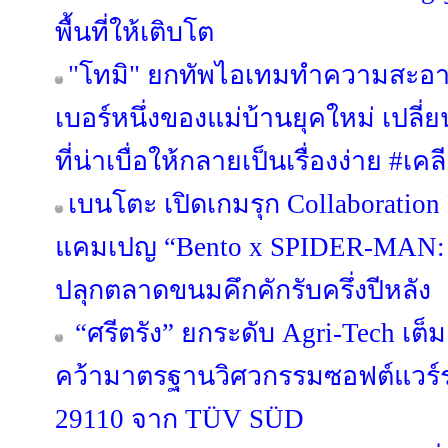
พื้นที่ให้เติบโต
"โทมิ" ยกทัพไอเทมทำความสะอา
เบอร์หนึ่งของแม่บ้านยุคใหม่ เป
ที่น่าเบื่อให้กลายเป็นเรื่องง่าย #
เบนโตะ เปิดเกมรุก Collaboration 
แคมเปญ “Bento x SPIDER-MA
ปลุกตลาดขนมคึกคักรับครึ่งปีหลัง
“ศรีตรัง” ยกระดับ Agri-Tech เต็
คว้ามาตรฐานวิศวกรรมซอฟต์แวร์ร
29110 จาก TÜV SÜD