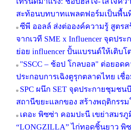
เทรนด์มาแรง: ช้อปฮีลใจ-ใส่ใจคว
สะท้อนบทบาทแพลตฟอร์มเป็นพื้นที
ซีพี ออลล์ ส่งต่อองค์ความรู้ สูตร
จากเวที SME x Influencer จุดปร
ย่อย influencer ปั้นแบรนด์ให้เติบ
"SSCC – ช้อป โกลบอล" ต่อยอดคว
ประกอบการเฉิงตูรุกตลาดไทย เชื
SPC ผนึก SET จุดประกายชุมชนบึ
สถานีขยะแลกของ สร้างพฤติกรรมใหม
เดอะ พิซซ่า คอมปะนี เขย่าสมรภูม
“LONGZILLA” ไก่ทอดชิ้นยาว พิซ