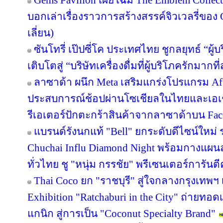
Gems Pavilion เผยโฉม The Emblem Collect
บอกเล่าเรื่องราวการสร้างสรรค์จิวเวลรี่ของ 
เลี่ยน)
ซันโทรี่ เป๊ปซี่โค ประเทศไทย ชูกลยุทธ์ “ผู
เติบโตสู่ “บริษัทเครื่องดื่มที่ผู้บริโภครักมา
ลาซาด้า ผนึก Meta เสริมแกร่งโปรแกรม Affi
ประสบการณ์ช้อปผ่านโซเชียลในไทยและเอเช
รีเอเตอร์ปักตะกร้าสินค้าจากลาซาด้าบน Face
แบรนด์รังนกแท้ "Bell" ยกระดับดีไซน์ใหม่ ร
Chuchai Influ Diamond Night พร้อมกางแผ
ทั่วไทย ชู "หนุ่ม กรรชัย" พรีเซนเตอร์การัน
Thai Coco ยก "ราชบุรี" สู่ใจกลางกรุงเทพฯ 
Exhibition "Ratchaburi in the City" ถ่ายท
แกนิก สู่การเป็น "Coconut Specialty Brand"