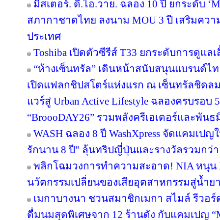
มิสเตอร์. ดี.ไอ.วาย. ฉลอง 10 ปี ยกระดับ ‘M
สภากาชาดไทย ลงนาม MOU 3 ปี เสริมความพร
ประเทศ
Toshiba เปิดตัวซีรีส์ T33 ยกระดับการดูแลเ
“ห้างเซ็นทรัล” เดินหน้าสนับสนุนแบรนด์
เปิดแฟลกชิปสโตร์แห่งแรก ณ เซ็นทรัลชิดลม
แวร์สู่ Urban Active Lifestyle ฉลองครบรอบ
“BroooDAY26” รวมพลังครีเอเตอร์และพันธม
WASH ฉลอง 8 ปี WashXpress จัดแคมเปญใหญ
รักนาน 8 ปี" ลุ้นทริปญี่ปุ่นและรางวัลรวมกว่า 
พลิกโฉมวงการทำความสะอาด! NIA หนุน BWC
นวัตกรรมเปลี่ยนของเสียอุตสาหกรรมสู่น้ำยาถ
เมกาบางนา ชวนสมาชิกเมกา สไมล์ รีวอร์ด ส
ดื่มนมสุดพิเศษจาก 12 ร้านดัง กับแคมเปญ