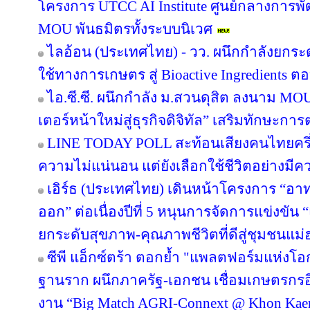
โครงการ UTCC AI Institute ศูนย์กลางการพั
MOU พันธมิตรทั้งระบบนิเวศ
ไลอ้อน (ประเทศไทย) - วว. ผนึกกำลังยกระ
ใช้ทางการเกษตร สู่ Bioactive Ingredients
ไอ.ซี.ซี. ผนึกกำลัง ม.สวนดุสิต ลงนาม M
เตอร์หน้าใหม่สู่ธุรกิจดิจิทัล” เสริมทักษะ
LINE TODAY POLL สะท้อนเสียงคนไทยครึ่ง
ความไม่แน่นอน แต่ยังเลือกใช้ชีวิตอย่างมีค
เอิร์ธ (ประเทศไทย) เดินหน้าโครงการ “อาทร่
ออก” ต่อเนื่องปีที่ 5 หนุนการจัดการแข่งขัน 
ยกระดับสุขภาพ-คุณภาพชีวิตที่ดีสู่ชุมชนแม
ซีพี แอ็กซ์ตร้า ตอกย้ำ "แพลตฟอร์มแห่งโอ
ฐานราก ผนึกภาครัฐ-เอกชน เชื่อมเกษตรกรอ
งาน “Big Match AGRI-Connext @ Khon Kae