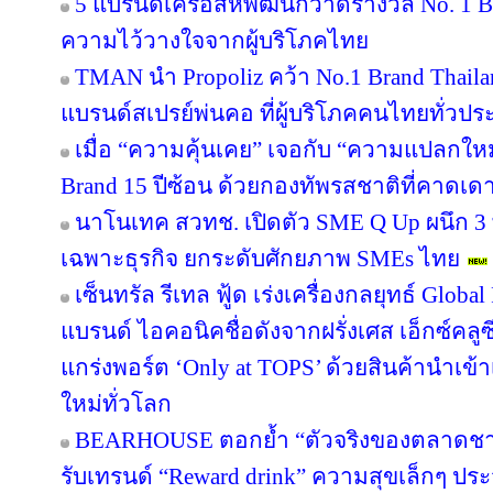
5 แบรนด์เครือสหพัฒน์กวาดรางวัล No. 1 B
ความไว้วางใจจากผู้บริโภคไทย
TMAN นำ Propoliz คว้า No.1 Brand Thailand
แบรนด์สเปรย์พ่นคอ ที่ผู้บริโภคคนไทยทั่วปร
เมื่อ “ความคุ้นเคย” เจอกับ “ความแปลกให
Brand 15 ปีซ้อน ด้วยกองทัพรสชาติที่คาดเดา
นาโนเทค สวทช. เปิดตัว SME Q Up ผนึก 3
เฉพาะธุรกิจ ยกระดับศักยภาพ SMEs ไทย
เซ็นทรัล รีเทล ฟู้ด เร่งเครื่องกลยุทธ์ Glo
แบรนด์ ไอคอนิคชื่อดังจากฝรั่งเศส เอ็กซ์คลูซ
แกร่งพอร์ต ‘Only at TOPS’ ด้วยสินค้านำเข
ใหม่ทั่วโลก
BEARHOUSE ตอกย้ำ “ตัวจริงของตลาดชานม”
รับเทรนด์ “Reward drink” ความสุขเล็กๆ ประจ