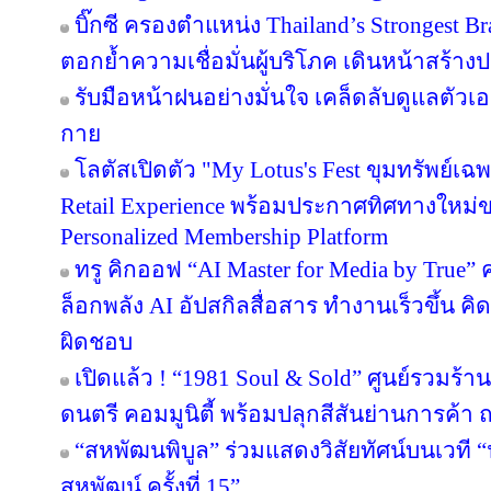
บิ๊กซี ครองตำแหน่ง Thailand’s Strongest B
ตอกย้ำความเชื่อมั่นผู้บริโภค เดินหน้าสร้
รับมือหน้าฝนอย่างมั่นใจ เคล็ดลับดูแลตัวเองใ
กาย
โลตัสเปิดตัว "My Lotus's Fest ขุมทรัพย์
Retail Experience พร้อมประกาศทิศทางใหม่ขอ
Personalized Membership Platform
ทรู คิกออฟ “AI Master for Media by True” ค
ล็อกพลัง AI อัปสกิลสื่อสาร ทำงานเร็วขึ้น คิ
ผิดชอบ
เปิดแล้ว ! “1981 Soul & Sold” ศูนย์รวมร้
ดนตรี คอมมูนิตี้ พร้อมปลุกสีสันย่านการค
“สหพัฒนพิบูล” ร่วมแสดงวิสัยทัศน์บนเวที “น
สหพัฒน์ ครั้งที่ 15”