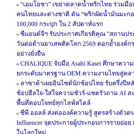
“เอมโอชา” เขย่าตลาดน้ำพริกไทย ร่วมมือเ
คนไทยและต่างชาติ ดัน “พริกผัดน้ำมันมะ
100,000 กระปุก ใน 2 สัปดาห์แรก
ซีแอนด์จีฯ รับประกาศเกียรติคุณ "สถานปร
วันต่อต้านยาเสพติดโลก 2569 ตอกย้ำองค์กร
อย่างยั่งยืน
CHALIQUE จับมือ Asahi Kasei ศึกษาความเ
ยกระดับมาตรฐาน OEM ความงามไทยสู่ตล
ลาซาด้าเผยอินไซต์นักช้อปไทย รับครึ่งปีหล
ช้อปฮีลใจ-ใส่ใจความชัวร์-แชตรัวถาม AI
พื้นที่ตอบโจทย์ทุกไลฟ์สไตล์
ซีพี ออลล์ ส่งต่อองค์ความรู้ สูตรสร้างตั
Influencer จุดประกายผู้ประกอบการรายย่อย in
ในโลกใหม่