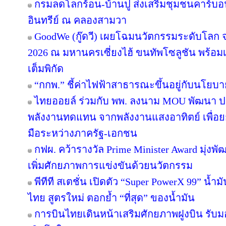
กรมลดโลกร้อน-บ้านปู ส่งเสริมชุมชนคาร์บอน
อินทรีย์ ณ คลองสามวา
GoodWe (กู๊ดวี) เผยโฉมนวัตกรรมระดับโลก
2026 ณ มหานครเซี่ยงไฮ้ ขนทัพโซลูชัน พร้อ
เต็มพิกัด
“กกพ.” ชี้ค่าไฟฟ้าสาธารณะขึ้นอยู่กับนโยบ
ไทยออยล์ ร่วมกับ พพ. ลงนาม MOU พัฒนา ปร
พลังงานทดแทน จากพลังงานแสงอาทิตย์ เพื่อ
มือระหว่างภาครัฐ-เอกชน
กฟผ. คว้ารางวัล Prime Minister Award มุ่งพ
เพิ่มศักยภาพการแข่งขันด้วยนวัตกรรม
พีทีที สเตชั่น เปิดตัว “Super PowerX 99” น้
ไทย สูตรใหม่ ตอกย้ำ “ที่สุด” ของน้ำมัน
การบินไทยเดินหน้าเสริมศักยภาพฝูงบิน รับม