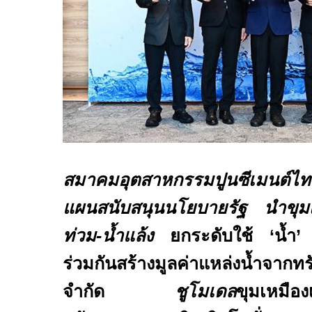
สมาคมอุตสาหกรรมปูนซีเมนต์ไท
แผนสนับสนุนนโยบายรัฐ นำขุมเ
ท่วม-น้ำแล้ง
ยกระดับใช้
‘
น้ำ
ร่วมกันสร้างมูลค่าแหล่งน้ำจากทรั
จำกัด
ชูโมเดล
ขุมเหมือง