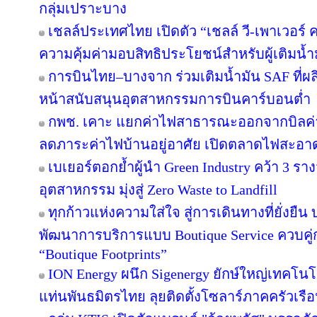
กลุ่มเปราะบาง
เชลล์ประเทศไทย เปิดตัว “เชลล์ วี-เพาเวอร
ความคุ้มค่ามอบสิทธิประโยชน์สำหรับผู้เติมน้ำม
การบินไทย–บางจาก ร่วมเติมน้ำมัน SAF ที่ผ
หน้าสนับสนุนอุตสาหกรรมการบินคาร์บอนต่ำ
กพช. เคาะ แยกค่าไฟสาธารณะออกจากบิลค
ลดภาระค่าไฟบ้านอยู่อาศัย เปิดตลาดไฟสะอาด
เบเยอร์ตอกย้ำผู้นำ Green Industry คว้า 3 ร
อุตสาหกรรม มุ่งสู่ Zero Waste to Landfill
ทุกก้าวแห่งความใส่ใจ สู่การเดินทางที่ยั่งยื
พัฒนาการบริการแบบ Boutique Service ควบคู่
“Boutique Footprints”
ION Energy ผนึก Sigenergy ยักษ์ใหญ่เทคโน
แท่นพันธมิตรไทย ลุยติดตั้งโซลาร์ภาคครัวเรือนเ