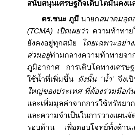
สนับสนุนเศรษฐกิจเติบโตมั่นคงและ
ดร.ชนะ ภูมี
นายก
สมาคมอุตส
(
TCMA)
เปิดเผยว่า
ความท้าทาย
ยังคงอยู่ทุกสมัย
โดยเฉพาะอย่างยิ่
ส่วนอยู่
ท่ามกลางความท้าทายจา
ภูมิอากาศ การเติบโตทางเศรษ
ใช้น้ำที่เพิ่มขึ้น
ดังนั้น
‘
น้ำ
’
จึงเป
ใหญ่ของประเทศ ที่ต้องร่วมมือกัน
และเพิ่มมูลค่าจากการใช้
ทรัพยากร
และความจำเป็นในการวางแผนจัด
รอบด้าน เพื่อตอบโจทย์
ทั้งด้