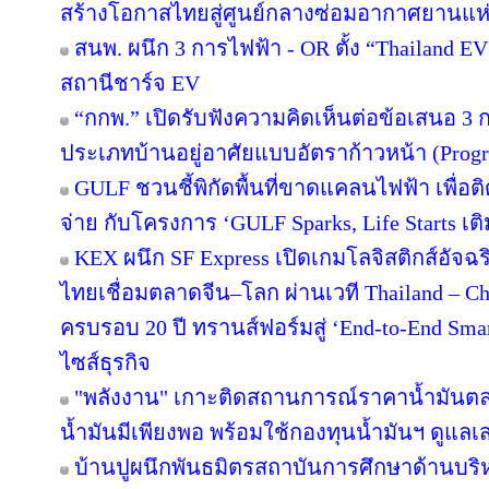
สร้างโอกาสไทยสู่ศูนย์กลางซ่อมอากาศยานแห่
สนพ. ผนึก 3 การไฟฟ้า - OR ตั้ง “Thailand E
สถานีชาร์จ EV
“กกพ.” เปิดรับฟังความคิดเห็นต่อข้อเสนอ 3 
ประเภทบ้านอยู่อาศัยแบบอัตราก้าวหน้า (Progr
GULF ชวนชี้พิกัดพื้นที่ขาดแคลนไฟฟ้า เพื่อติ
จ่าย กับโครงการ ‘GULF Sparks, Life Starts เติ
KEX ผนึก SF Express เปิดเกมโลจิสติกส์อัจ
ไทยเชื่อมตลาดจีน–โลก ผ่านเวที Thailand – C
ครบรอบ 20 ปี ทรานส์ฟอร์มสู่ ‘End-to-End Smart
ไซส์ธุรกิจ
"พลังงาน" เกาะติดสถานการณ์ราคาน้ำมันตลา
น้ำมันมีเพียงพอ พร้อมใช้กองทุนน้ำมันฯ ดูแล
บ้านปูผนึกพันธมิตรสถาบันการศึกษาด้านบริ