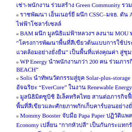
เช่า-พนักงาน ร่วมสร้าง Green Community รว
ราชพัฒนา เอ็นเนอร์ยี ผนึก CSSC–มจธ. ดัน 
ไฟฟ้าโซลาร์เซลล์
BAM ผนึก มูลนิธิแม่ฟ้าหลวงฯ ลงนาม MOU พล
“โครงการพัฒนาพื้นที่สีเขียวต้นแบบการใช้ประโ
แวดล้อมอย่างยั่งยืน” เป็นพื้นที่แห่งคุณค่า สู่
WP Energy นำพนักงานกว่า 200 คน ร่วมภา
BEACH”
Solis นำทัพนวัตกรรมสู่ยุค Solar-plus-storag
อัจฉริยะ “EverCore” ในงาน Renewable Energy
มูลนิธิมิตซูบิชิ อิเล็คทริคไทย สานต่อภารกิจฟ
พื้นที่สีเขียวและศักยภาพกักเก็บคาร์บอนอย่างยั
Mommy Booster จับมือ Papa Paper ปฏิวัติแพคเ
Economy เปลี่ยน "กากหัวปลี" เป็นกันกระแทกร