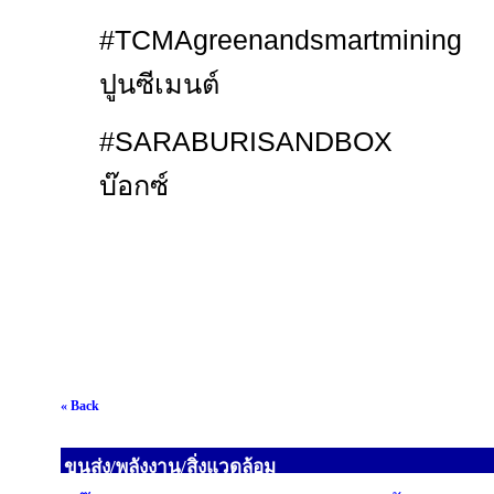
#TCMAgreenandsmart
ปูนซีเมนต์
#SARABURISAND
บ๊อกซ์
« Back
ขนส่ง/พลังงาน/สิ่งแวดล้อม