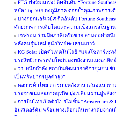
PTG ฟอร์มแกร่ง! ติดอันดับ “Fortune Southeast
หยัด Top 50 ของภูมิภาค ตอกย้ำคุณภาพการเติ
บางกอกแอร์เวย์ส ติดอันดับ Fortune Southeas
ศักยภาพการเติบโตและความแข็งแกร่งในฐานะผ
เชฟรอน ร่วมมือภาคีเครือข่าย สานต่อค่ายนิเว
พลังคนรุ่นใหม่ สู่นักวิทย์ทะเลรุ่นเยาว์
KG Solar เปิดตัวเทคโนโลยี “แผงโซลาร์เซลล
ประสิทธิภาพระดับใหม่ของพลังงานแสงอาทิตย
วว. ผนึกกำลัง สถาบันพัฒนาองค์กรชุมชน ขับ
เป็นทรัพยากรมูลค่าสูง”
หอการค้าไทย ถก รมว.พลังงาน เสนอแนวทางป
ประชาชนและภาคธุรกิจ มุ่งเปลี่ยนผ่านสู่พลั
การบินไทยเปิดตัวโปรโมชั่น “Amsterdam & 
อัมสเตอร์ดัม พร้อมทางเลือกเดินทางกลับจากเม