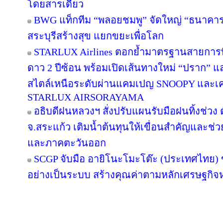
โดยสารเดียว
BWG แท็กทีม “พลอยชมพู” จัดใหญ่ “ธนาคารอิ่ม
สระบุรีสร้างสุข แยกขยะเพื่อโลก
STARLUX Airlines ตอกย้ำมาตรฐานสายการ
ดาว 2 ปีซ้อน พร้อมเปิดเส้นทางใหม่ “ปราก”
สไตล์เหนือระดับผ่านแคมเปญ SNOOPY และเค
STARLUX AIRSORAYAMA
อธิบดีฝนหลวงฯ สั่งปรับแผนรับมือฝนทิ้งช่วง 
จ.สระแก้ว เติมน้ำต้นทุนให้เขื่อนสำคัญและช่ว
และภาคตะวันออก
SCGP จับมือ อายิโนะโมะโต๊ะ (ประเทศไทย) 
อย่างเป็นระบบ สร้างคุณค่าตามหลักเศรษฐกิจห