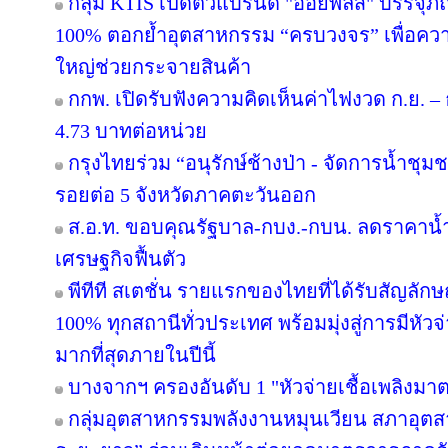
กลุ่ม KTIS เปิดตัวแบรนด์ "อ้อยพลัส" บรรจุภ
100% ตอกย้ำอุตสาหกรรม “ครบวงจร” เพื่อความยั
ใหญ่ช่วยกระจายสินค้า
กกพ. เปิดรับฟังความคิดเห็นค่าไฟงวด ก.ย. – 
4.73 บาทต่อหน่วย
กรุงไทยร่วม “อนุรักษ์ช้างป่า - จัดการน้ำชุมชน
รอยต่อ 5 จังหวัดภาคตะวันออก
ส.อ.ท. ขอบคุณรัฐบาล-กบง.-กบน. ลดราคาน้ำ
เศรษฐกิจฟื้นตัว
พีทีที สเตชั่น รายแรกของไทยที่ได้รับสัญลัก
100% ทุกสถานีทั่วประเทศ พร้อมมุ่งสู่การมีหัว
มากที่สุดภายในปีนี้
บางจากฯ ครองอันดับ 1 "หัวจ่ายเชื้อเพลิงมา
กลุ่มอุตสาหกรรมพลังงานหมุนเวียน สภาอุตส