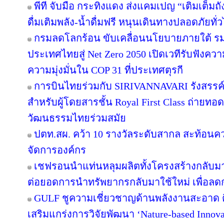
พีที จับมือ กระทิงแดง ส่งแคมเปญ “เติมเต็มถั
ดื่มเติมพลัง-น้ำดื่มฟรี หนุนเดินทางปลอดภัยทั่
กรมลดโลกร้อน ขับเคลื่อนนโยบายภายใต้ รม
ประเทศไทยสู่ Net Zero 2050 เปิดเวทีรับฟัง
ความมุ่งมั่นใน COP 31 ที่ประเทศตุรกี
การบินไทยร่วมกับ SIRIVANNAVARI รังสรรค์
สำหรับผู้โดยสารชั้น Royal First Class ถ่า
วัฒนธรรมไทยร่วมสมัย
ปตท.สผ. คว้า 10 รางวัลระดับสากล สะท้อนค
จัดการองค์กร
เชฟรอนนำแท่นหลุมผลิตทั้งโครงสร้างกลับมาใ
ต่อยอดการนำทรัพยากรกลับมาใช้ใหม่ เพื่อลด
GULF ชูความเชี่ยวชาญด้านพลังงานสะอาด ติ
เสริมแกร่งการวิจัยพัฒนา ‘Nature-based Innov