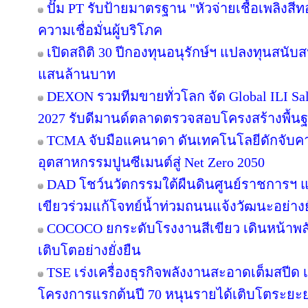
ปั๊ม PT รับป้ายมาตรฐาน "หัวจ่ายเชื้อเพลิงสี
ความเชื่อมั่นผู้บริโภค
เปิดสถิติ 30 ปีกองทุนอนุรักษ์ฯ แปลงทุนสนับ
แสนล้านบาท
DEXON รวมทีมขายทั่วโลก จัด Global ILI Sal
2027 รับดีมานด์ตลาดตรวจสอบโครงสร้างพื้น
TCMA จับมือแคนาดา ดันเทคโนโลยีดักจับคา
อุตสาหกรรมปูนซีเมนต์สู่ Net Zero 2050
DAD โชว์นวัตกรรมใต้ผืนดินศูนย์ราชการฯ แ
เขียวร่วมแก้โจทย์น้ำท่วมถนนแจ้งวัฒนะอย่างยั
COCOCO ยกระดับโรงงานสีเขียว เดินหน้าพ
เติบโตอย่างยั่งยืน
TSE เร่งเครื่องธุรกิจพลังงานสะอาดเต็มสปีด เ
โครงการแรกต้นปี 70 หนุนรายได้เติบโตระยะ