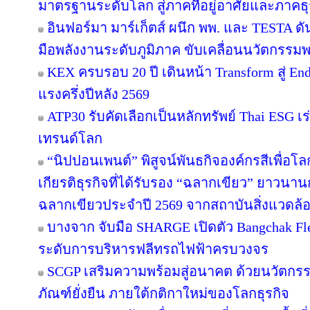
มาตรฐานระดับโลก สู่ภาคที่อยู่อาศัยและภาคธุ
อินฟอร์มา มาร์เก็ตส์ ผนึก พพ. และ TESTA ด
มือพลังงานระดับภูมิภาค ขับเคลื่อนนวัตกรร
KEX ครบรอบ 20 ปี เดินหน้า Transform สู่ En
แรงครึ่งปีหลัง 2569
ATP30 รับคัดเลือกเป็นหลักทรัพย์ Thai ESG เร่
เทรนด์โลก
“นิปปอนเพนต์” พิสูจน์พันธกิจองค์กรสีเพื่อโลกยั
เกียรติธุรกิจที่ได้รับรอง “ฉลากเขียว” ยาวนานก
ฉลากเขียวประจำปี 2569 จากสถาบันสิ่งแวดล้
บางจาก จับมือ SHARGE เปิดตัว Bangchak F
ระดับการบริหารฟลีทรถไฟฟ้าครบวงจร
SCGP เสริมความพร้อมสู่อนาคต ด้วยนวัตกรร
ภัณฑ์ยั่งยืน ภายใต้กติกาใหม่ของโลกธุรกิจ