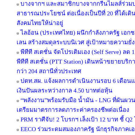
บางจากฯ และสมาชิกบางจากกรีนไมลส์ร่วมบ
สาธารณประโยชน์ ต่อเนื่องเป็นปีที่ 20 ที่ได้เด
สังคมไทยให้น่าอยู่
ไลอ้อน (ประเทศไทย) ผนึกกำลังภาครัฐ เอกช
เลน สร้างสมดุลระบบนิเวศ สู่เป้าหมายความยั่ง
พีทีที สเตชั่น จัดโปรเติมเอง (Self Serve) ลด 
พีทีที สเตชั่น (PTT Station) เดินหน้าขยายบริก
กว่า 204 สถานีทั่วประเทศ
ปตท.สผ. แจ้งผลการดำเนินงานรอบ 6 เดือนแ
เงินปันผลระหว่างกาล 4.50 บาทต่อหุ้น
“พลังงาน”พร้อมรับมือ น้ำมัน - LNG ที่ผันผว
เตรียมมาตรการลดภาระค่าครองชีพต่อเนื่อง
PRM ราศีจับ! 2 โบรกฯ เล็งเป้า 12 บาท ชี้ Q2 
EECO ร่วมระดมสมองภาครัฐ นักธุรกิจภาคเ