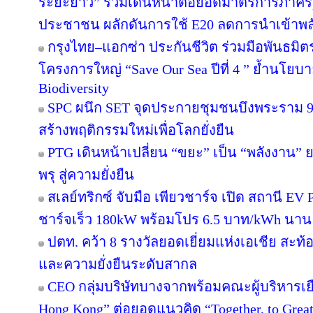
ระยะยาว” ร่วมเดินหน้าต่อยอดมาตรการภาครัฐ
ประชาชน ผลักดันการใช้ E20 ลดการนำเข้าพ
กรุงไทย–แอกซ่า ประกันชีวิต ร่วมมือพันธม
โครงการใหญ่ “Save Our Sea ปีที่ 4 ” ย้ำนโยบ
Biodiversity
SPC ผนึก SET จุดประกายชุมชนบึงพระราม 
สร้างพฤติกรรมใหม่เพื่อโลกยั่งยืน
PTG เดินหน้าเปลี่ยน “ขยะ” เป็น “พลังงาน”
พรุ สู่ความยั่งยืน
สเลย์ทริกซ์ จับมือ เพียวชาร์จ เปิด สถานี 
ชาร์จเร็ว 180kW พร้อมโปร 6.5 บาท/kWh นาน 
ปตท. คว้า 8 รางวัลยอดเยี่ยมแห่งเอเชีย สะ
และความยั่งยืนระดับสากล
CEO กลุ่มบริษัทบางจากพร้อมคณะผู้บริหารเย
Hong Kong” ต่อยอดแนวคิด “Together, to Great