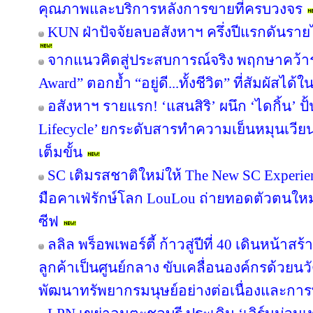
คุณภาพและบริการหลังการขายที่ครบวงจร
KUN ฝ่าปัจจัยลบอสังหาฯ ครึ่งปีแรกดันรา
จากแนวคิดสู่ประสบการณ์จริง พฤกษาคว้ารา
Award” ตอกย้ำ “อยู่ดี...ทั้งชีวิต” ที่สัมผัสได้ใ
อสังหาฯ รายแรก! ‘แสนสิริ’ ผนึก ‘ไดกิ้น’ ปั
Lifecycle’ ยกระดับสารทำความเย็นหมุนเวียน 
เต็มขั้น
SC เติมรสชาติใหม่ให้ The New SC Experi
มือคาเฟ่รักษ์โลก LouLou ถ่ายทอดตัวตนใหม
ซีฟ
ลลิล พร็อพเพอร์ตี้ ก้าวสู่ปีที่ 40 เดินหน้าสร
ลูกค้าเป็นศูนย์กลาง ขับเคลื่อนองค์กรด้วย
พัฒนาทรัพยากรมนุษย์อย่างต่อเนื่องและกา