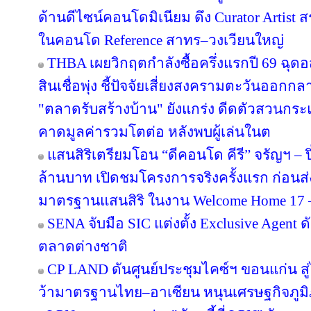
ด้านดีไซน์คอนโดมิเนียม ดึง Curator Artist 
ในคอนโด Reference สาทร–วงเวียนใหญ่
THBA เผยวิกฤตกำลังซื้อครึ่งแรกปี 69 ฉุด
สินเชื่อพุ่ง ชี้ปัจจัยเสี่ยงสงครามตะวันออกก
"ตลาดรับสร้างบ้าน" ยังแกร่ง ดีดตัวสวนกระแส
คาดมูลค่ารวมโตต่อ หลังพบผู้เล่นในต
แสนสิริเตรียมโอน “ดีคอนโด คีรี” จรัญฯ – ป
ล้านบาท เปิดชมโครงการจริงครั้งแรก ก่อ
มาตรฐานแสนสิริ ในงาน Welcome Home 17 – 1
SENA จับมือ SIC แต่งตั้ง Exclusive Agent ด
ตลาดต่างชาติ
CP LAND ดันศูนย์ประชุมไคซ์ฯ ขอนแก่น สู่
ว้ามาตรฐานไทย–อาเซียน หนุนเศรษฐกิจภูม