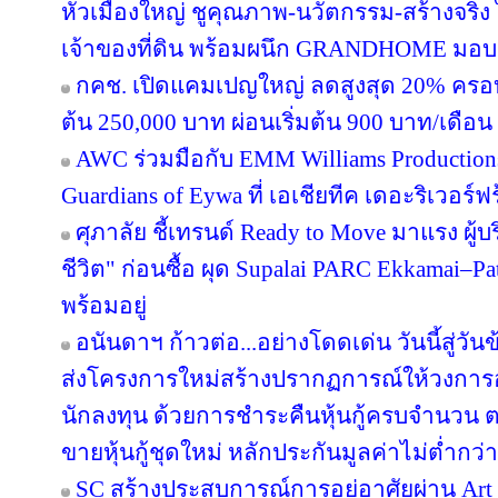
หัวเมืองใหญ่ ชูคุณภาพ-นวัตกรรม-สร้างจริง 
เจ้าของที่ดิน พร้อมผนึก GRANDHOME มอบส
กคช. เปิดแคมเปญใหญ่ ลดสูงสุด 20% ครอบ
ต้น 250,000 บาท ผ่อนเริ่มต้น 900 บาท/เดือน
AWC ร่วมมือกับ EMM Williams Productions 
Guardians of Eywa ที่ เอเชียทีค เดอะริเวอร์ฟ
ศุภาลัย ชี้เทรนด์ Ready to Move มาแรง ผู
ชีวิต" ก่อนซื้อ ผุด Supalai PARC Ekkamai–P
พร้อมอยู่
อนันดาฯ ก้าวต่อ...อย่างโดดเด่น วันนี้สู่วั
ส่งโครงการใหม่สร้างปรากฏการณ์ให้วงการอ
นักลงทุน ด้วยการชำระคืนหุ้นกู้ครบจำนว
ขายหุ้นกู้ชุดใหม่ หลักประกันมูลค่าไม่ต่ำกว่า
SC สร้างประสบการณ์การอยู่อาศัยผ่าน Art i