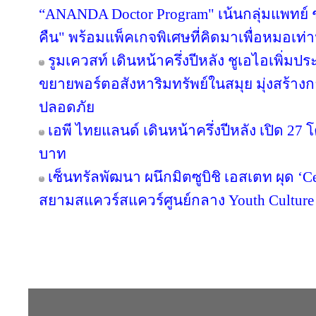
“ANANDA Doctor Program" เน้นกลุ่มแพทย์ 
คืน" พร้อมแพ็คเกจพิเศษที่คิดมาเพื่อหมอเท่าน
รูมเควสท์ เดินหน้าครึ่งปีหลัง ชูเอไอเพิ่มป
ขยายพอร์ตอสังหาริมทรัพย์ในสมุย มุ่งสร้
ปลอดภัย
เอพี ไทยแลนด์ เดินหน้าครึ่งปีหลัง เปิด 27
บาท
เซ็นทรัลพัฒนา ผนึกมิตซูบิชิ เอสเตท ผุด ‘
สยามสแควร์สแควร์ศูนย์กลาง Youth Culture
Copyright © 2016 inTV co.,Ltd. All Right