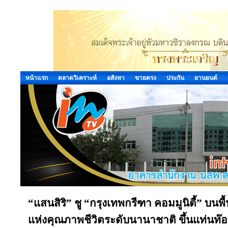
หน้าแรก
ตลาดวิเคราะห์
อสังหา
ขายตรง
ประกัน
ยานยนต์
“แสนสิริ” ชู “กรุงเทพกรีฑา คอมมูนิตี้” บนพื
แห่งคุณภาพชีวิตระดับนานาชาติ ขึ้นแท่นท๊อ