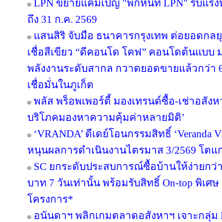
LPN ขยายแคมเปญ "พักหนี้ที่ LPN" รับแรง
ถึง 31 ก.ค. 2569
แสนสิริ จับมือ ธนาคารกรุงเทพ ต่อยอดกลยุทธ
เชื่อสีเขียว “ดีคอนโด โคฟ” คอนโดต้นแบ
พลังงานระดับสากล กวาดยอดขายแล้วกว่า 65
เชื่อมั่นในภูเก็ต
พลัส พร็อพเพอร์ตี้ มองเทรนด์ซื้อ-เช่าอสังหา
บริโภคมองหาความคุ้มค่าหลายมิติ’
‘VRANDA’ ดีเดย์โอนกรรมสิทธิ์ ‘Veranda Vill
หนุนผลการดำเนินงานไตรมาส 3/2569 โตแก
SC ยกระดับประสบการณ์ซื้อบ้านให้ง่ายกว่า
บาท 7 วันเท่านั้น พร้อมรับสิทธิ์ On-top พิเ
โครงการ*
อนันดาฯ พลิกเกมตลาดอสังหาฯ เจาะกลุ่ม Nic