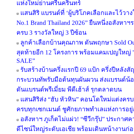
แห่งใหม่ย่านศรีนครินทร์
แสนสิริ แบรนด์ที่ ‘ผู้บริโภคเลือกและไว้วาง
No.1 Brand Thailand 2026” ยืนหนึ่งอสังหา
ครบ 3 รางวัลใหญ่ 3 ปีซ้อน
ลูกค้าเลือกบ้านคุณภาพ ดันพฤกษา Sold Out
สุดท้ายอีก 12 โครงการ พร้อมแคมเปญใหญ
SALE”
รับสร้างบ้านครึ่งแรกปี 69 แป้ก ครึ่งปีหลังส
กระบวนทัพรับมือต้นทุนผันผวน ส่งแบรนด์น้
ดันแบรนด์พรีเมี่ยม พีดีเฮ้าส์ รุกตลาดบน
แสนสิริส่ง “ฮับ หัวหิน” คอนโดใหม่แต่งครบ เ
ครบทุกเซกเมนต์ ชูศักยภาพทำเลแห่งการอยู่
อสังหาฯ ภูเก็ตไม่แผ่ว! “ซีวีกรุ๊ป” ประกา
ดีไซน์ใหญ่ระดับเอเชีย พร้อมเดินหน้างานก่อ