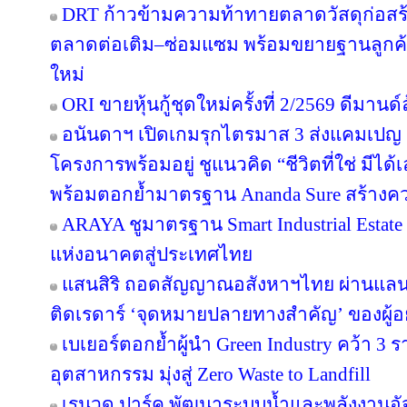
DRT ก้าวข้ามความท้าทายตลาดวัสดุก่อสร้างค
ตลาดต่อเติม–ซ่อมแซม พร้อมขยายฐานลูกค้
ใหม่
ORI ขายหุ้นกู้ชุดใหม่ครั้งที่ 2/2569 ดีมาน
อนันดาฯ เปิดเกมรุกไตรมาส 3 ส่งแคมเป
โครงการพร้อมอยู่ ชูแนวคิด “ชีวิตที่ใช่ มีไ
พร้อมตอกย้ำมาตรฐาน Ananda Sure สร้างความ
ARAYA ชูมาตรฐาน Smart Industrial Estat
แห่งอนาคตสู่ประเทศไทย
แสนสิริ ถอดสัญญาณอสังหาฯไทย ผ่านแลนด์
ติดเรดาร์ ‘จุดหมายปลายทางสำคัญ’ ของผู้อย
เบเยอร์ตอกย้ำผู้นำ Green Industry คว้า 3
อุตสาหกรรม มุ่งสู่ Zero Waste to Landfill
เรนวูด ปาร์ค พัฒนาระบบน้ำและพลังงานอัจ