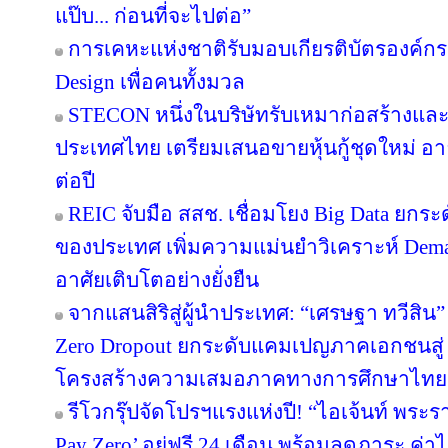
แป๊บ... ก่อนที่จะไปต่อ”
การเคหะแห่งชาติรับมอบเกียรติบัตรองค์กรต
Design เพื่อคนทั้งมวล
STECON หนึ่งในบริษัทรับเหมาก่อสร้างแ
ประเทศไทย เตรียมเสนอขายหุ้นกู้ชุดใหม่ อายุ
ต่อปี
REIC จับมือ สสช. เชื่อมโยง Big Data ยกระ
ของประเทศ เพิ่มความแม่นยำวิเคราะห์ Deman
อาศัยเติบโตอย่างยั่งยืน
จากแสนสิริสู่ผู้นำประเทศ: “เศรษฐา ทวีสิน”
Zero Dropout ยกระดับแคมเปญภาคเอกชนสู่ 
โครงสร้างความเสมอภาคทางการศึกษาไทย
รีโวกรุ๊ปจัดโปรฯแรงแห่งปี! “ไอเจ้นท์ พระ
Pay Zero’ อยู่ฟรี 24 เดือน พร้อมลดภาระ ค่าไ