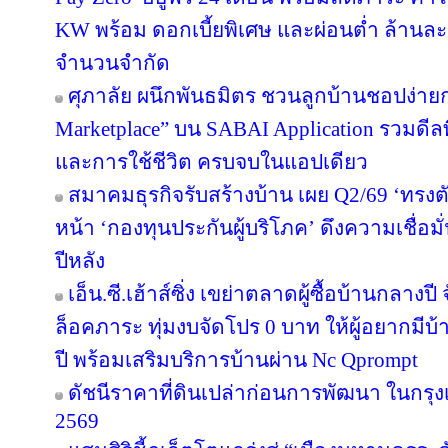
KW พร้อม ดอกเบี้ยพิเศษ และผ่อนต่ำ ล้านละ 
จำนวนจำกัด
ศุภาลัย ผนึกพันธมิตร ชวนลูกบ้านชอปง่ายกว
Marketplace” บน SABAI Application รวมดีลพ
และการใช้ชีวิต ครบจบในแอปเดียว
สมาคมธุรกิจรับสร้างบ้าน เผย Q2/69 ‘ทรงตั
หน้า ‘กองทุนประกันผู้บริโภค’ ดึงความเชื่อมั
ปีหลัง
เอ็น.ซี.เฮ้าส์ซิ่ง เขย่าตลาดผู้ซื้อบ้านกลา
ล็อคภาระ ทุ่มงบจัดโปร 0 บาท ให้ผู้อยากมีบ้
ปี พร้อมเสริมบริการบ้านผ่าน Nc Qprompt
ดัชนีราคาที่ดินเปล่าก่อนการพัฒนา ในกรุ
2569