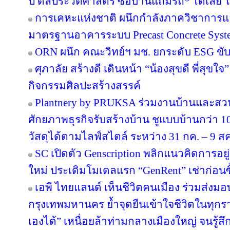
ปี ดีลประวัติศาสตร์ ซื้อบ้านแถมรถ* ได้เลย ไม
การเคหะแห่งชาติ ผนึกกำลังภาควิชาการแล
มาตรฐานอาคารระบบ Precast Concrete Syst
ORN ผนึก คณะวิทย์ฯ มช. ยกระดับ ESG ขับเค
ศุภาลัย สร้างดี เดินหน้า “น้องสุขดี พี่สุขใ
กิจกรรมศิลปะสร้างสรรค์
Plantnery by PRUKSA ร่วมงานบ้านและสวน
ศักยภาพธุรกิจรับสร้างบ้าน ชูแบบบ้านกว่า 10
วัสดุได้ตามไลฟ์สไตล์ ระหว่าง 31 กค. – 9 ส
SC เปิดตัว Genscription พลิกแนวคิดการอยู
ใหม่ ประเดิมโมเดลแรก “GenRent” เช่าก่อนซื
เอพี ไทยแลนด์ เห็นชีวิตคนเมือง ร่วมส่งมอบ ‘
กรุงเทพมหานคร ย้ำจุดยืนเข้าใจชีวิตในทุกรายล
เองได้” เหนื่อยล้าท่ามกลางเมืองใหญ่ จนรู้สึก