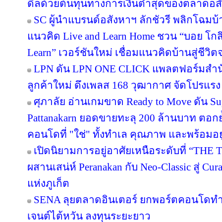
ดีลด้วยต้นทุนทางการเงินต่ำสุดของตลาดอส
SC ผู้นำแบรนด์อสังหาฯ ลักชัวรี พลิกโฉมบ้าน
แนวคิด Live and Learn Home ชวน “บอย โกสิ
Learn” เวอร์ชันใหม่ เชื่อมแนวคิดบ้านสู่ชีวิต
LPN ดัน LPN ONE CLICK แพลตฟอร์มสำน
ลูกค้าใหม่ ดึงเพลส 168 วุฒากาศ จัดโปรแรง
ศุภาลัย อ่านเกมขาด Ready to Move ดัน S
Pattanakarn ยอดขายทะลุ 200 ล้านบาท ตอกย้
คอนโดที่ "ใช่" ทั้งทำเล คุณภาพ และพร้อมอยู
เปิดนิยามการอยู่อาศัยเหนือระดับที่ “THE 
ผสานเสน่ห์ Peranakan กับ Neo-Classic สู่ C
แห่งภูเก็ต
SENA ลุยตลาดอินเตอร์ ยกพอร์ตคอนโดทำ
เจนต์ไต้หวัน ลงทุนระยะยาว