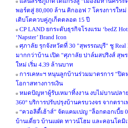
แสนสิริชี้ภูเก็ตโตแกร่งสู่ “เมืองมหานครร
พอร์ตสู่ 80,000 ล้าน คิกออฟ 7 โครงการใหม่
เติบโตควบคู่ภูเก็ตตลอด 15 ปี
CP LAND ยกระดับธุรกิจโรงแรม ‘bedZ Hotel’
‘Napster’ Brand Icon
ศุภาลัย รุกจังหวัดที่ 30 "สุพรรณบุรี" ชู Re
มากกว่าบ้าน เปิด "ศุภาลัย ปาล์มสปริงส์ สุพรร
ใหม่ เริ่ม 4.39 ล้านบาท
การเคหะฯ หนุนลูกบ้านร่วมมาตรการ "ปิดหนี
โอกาสทางการเงิน
หมดปัญหาผู้รับเหมาทิ้งงาน งบไม่บานปลาย
360° บริการปรับปรุงบ้านครบวงจร จากตราเ
“ควอลิตี้เฮ้าส์” จัดแคมเปญ “ล็อกดอกเบี้ย
บ้านเดี่ยว บ้านแฝด ทาวน์โฮม และคอนโดมิ