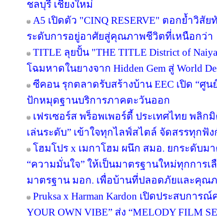
ชลบุรี เชียงใหม่
A5 เปิดตัว "CINQ RESERVE" ตอกย้ำวิสัยทั
ระดับการอยู่อาศัยสู่คุณภาพชีวิตที่เหนือกว่า
TITLE ลุยปั้น "THE TITLE District of Naiy
โฉมหาดในยางจาก Hidden Gem สู่ World Des
ซีคอน รุกตลาดรับสร้างบ้าน EEC เปิด “ศูนย
ปักหมุดฐานบริการภาคตะวันออก
เฟรเซอร์ส พร็อพเพอร์ตี้ ประเทศไทย พลิกมิต
เล่นระดับ” เข้าใจทุกไลฟ์สไตล์ จัดสรรทุกฟัง
โฮมโปร x เมกาโฮม ผนึก สมอ. ยกระดับมาต
“ความมั่นใจ” ให้เป็นมาตรฐานใหม่ทุกการเลือ
มาตรฐาน มอก. เพื่อบ้านที่ปลอดภัยและคุณภาพ
Pruksa x Harman Kardon เปิดประสบการณ์ค
YOUR OWN VIBE” ส่ง “MELODY FILM SER