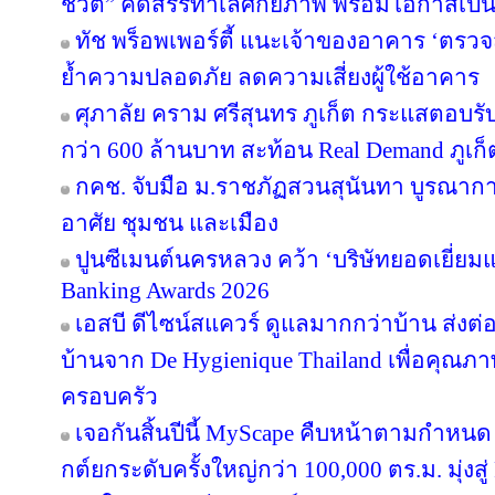
ชีวิต” คัดสรรทำเลศักยภาพ พร้อมโอกาสเป็น
ทัช พร็อพเพอร์ตี้ แนะเจ้าของอาคาร ‘ต
ย้ำความปลอดภัย ลดความเสี่ยงผู้ใช้อาคาร
ศุภาลัย คราม ศรีสุนทร ภูเก็ต กระแสตอบร
กว่า 600 ล้านบาท สะท้อน Real Demand ภูเก็
กคช. จับมือ ม.ราชภัฏสวนสุนันทา บูรณากา
อาศัย ชุมชน และเมือง
ปูนซีเมนต์นครหลวง คว้า ‘บริษัทยอดเยี่ยม
Banking Awards 2026
เอสบี ดีไซน์สแควร์ ดูแลมากกว่าบ้าน ส่ง
บ้านจาก De Hygienique Thailand เพื่อคุณภา
ครอบครัว
เจอกันสิ้นปีนี้ MyScape คืบหน้าตามกำหน
กต์ยกระดับครั้งใหญ่กว่า 100,000 ตร.ม. มุ่งสู่