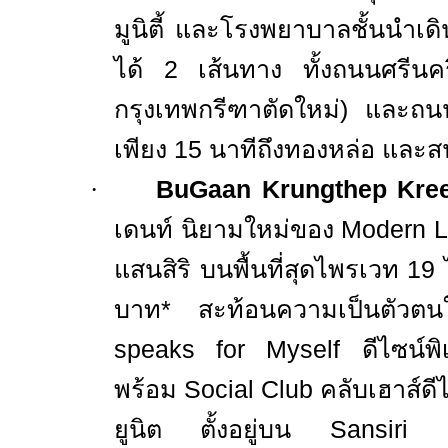
มูนิตี้ และโรงพยาบาลชั้นนำเ
ได้
2
เส้นทาง ทั้งถนนศรีนค
กรุงเทพกรีฑาตัดใหม่
)
และถน
เพียง
15
นาทีถึงทองหล่อ และส
·
BuGaan Krungthep Kre
เดนท์
นิยามใหม่ของ
Modern L
แสนสิริ
บนพื้นที่สุดไพรเวท
19
บาท* สะท้อนความเป็นตัวต
speaks for Myself
ดีไซน์พิเ
พร้อม
Social Club
คลับเฮาส์ดี
ยูนิต
ตั้งอยู่บน
Sansiri 