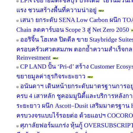
LPN เขย่าอมตะชลบุรี ประเดิม ‘เอิร์นม่วนเฟส
แรง ชวนสร้างพื้นที่ความน่าอยู่
เสนา ยกระดับ SENA Low Carbon ผนึก TOA 
Chain ลดคาร์บอน Scope 3 สู่ Net Zero 2050
ออริจิ้น โฮเทล ปิดดีล ขาย Staybridge Suit
ครอบครัวเศวตสมภพ ตอกย้ำความสำเร็จกลยุทธ
Reinvestment
CP LAND ปั้น ‘Pri-d’ สร้าง Customer Ecosy
ขยายมูลค่าธุรกิจระยะยาว
อนันดาฯ เดินหน้ายกระดับมาตรฐานการอย
ครบ 4 เสาหลัก ชูคอมมูนิตี้และบริการหลังกา
ระยะยาว ผนึก Ascott–Dusit เสริมมาตรฐาน H
ครบวงจรแบบไร้รอยต่อ ด้วยแอปฯ COCORO
ศุภาลัยฟอร์มแกร่ง หุ้นกู้ OVERSUBSCRIPT