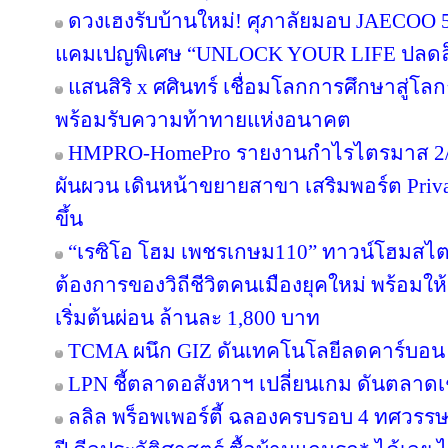
ดวงเฮงรับบ้านใหม่! ศุภาลัยมอบ JAECOO 5 
แคมเปญพิเศษ “UNLOCK YOUR LIFE ปลดล็อก
แสนสิริ x ศศินทร์ เชื่อมโลกการศึกษาสู่โลกธุ
พร้อมรับความท้าทายแห่งอนาคต
HMPRO-HomePro รายงานกำไรไตรมาส 2/2
ผันผวน เดินหน้าขยายสาขา เสริมพอร์ต Private
ขึ้น
“เรซิโอ โฮม เพชรเกษม110” ทาวน์โฮมสไตล์ญ
ต้องการของวิถีชีวิตคนเมืองยุคใหม่ พร้อมให้
เริ่มต้นผ่อน ล้านละ 1,800 บาท
TCMA ผนึก GIZ ดันเทคโนโลยีลดคาร์บอน เร
LPN ชี้ตลาดอสังหาฯ เปลี่ยนเกม ดันตลาดเช
ลลิล พร็อพเพอร์ตี้ ฉลองครบรอบ 4 ทศวรรษ 