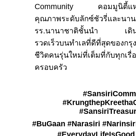
Community
คอมมูนิตี้แ
คุณภาพระดับลักซ์ชัวรี่
รร
.
นานาชาติชั้นนำ เดินทางเ
รวดเร็วบน
ทำเลที่ดีที่สุดของกร
ชีวิตคนรุ่นใหม่ที่เต็มที่กับทุกเร
ครอบครัว
#SansiriComm
#KrungthepKreetha
#SansiriTreasu
#BuGaan #Narasiri #Narinsiri
#EverydayLifeIsGood #