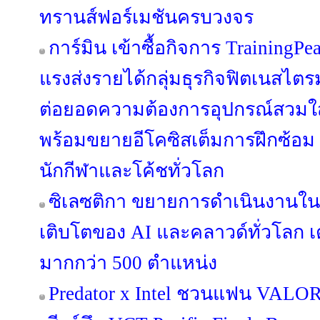
ทรานส์ฟอร์เมชันครบวงจร
การ์มิน เข้าซื้อกิจการ TrainingPe
แรงส่งรายได้กลุ่มธุรกิจฟิตเนสไตร
ต่อยอดความต้องการอุปกรณ์สวมใส่ข
พร้อมขยายอีโคซิสเต็มการฝึกซ้อม ที
นักกีฬาและโค้ชทั่วโลก
ซิเลซติกา ขยายการดำเนินงานใ
เติบโตของ AI และคลาวด์ทั่วโลก เ
มากกว่า 500 ตำแหน่ง
Predator x Intel ชวนแฟน VALORA