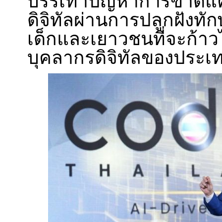
บรรเทาปัญหาการขาดแ
ดิจิทัลผ่านการปลูกฝังทัก
เด็กและเยาวชนที่จะก้าวไ
บุคลากรดิจิทัลของประเ