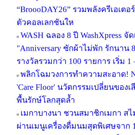
“BroooDAY26” รวมพลังครีเอเตอร์
ตัวคอลเลกชันให
WASH ฉลอง 8 ปี WashXpress จ
"Anniversary ซักผ้าไม่พัก รักนาน 8 
รางวัลรวมกว่า 100 รายการ เริ่ม 1 –
พลิกโฉมวงการทำความสะอาด! NI
'Care Floor' นวัตกรรมเปลี่ยนของเส
พื้นรักษ์โลกสุดล้ำ
เมกาบางนา ชวนสมาชิกเมกา สไมล์
ผ่านเมนูเครื่องดื่มนมสุดพิเศษจาก