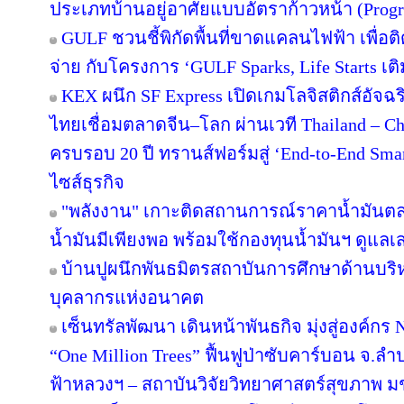
ประเภทบ้านอยู่อาศัยแบบอัตราก้าวหน้า (Progr
GULF ชวนชี้พิกัดพื้นที่ขาดแคลนไฟฟ้า เพื่อติ
จ่าย กับโครงการ ‘GULF Sparks, Life Starts เติ
KEX ผนึก SF Express เปิดเกมโลจิสติกส์อัจ
ไทยเชื่อมตลาดจีน–โลก ผ่านเวที Thailand – C
ครบรอบ 20 ปี ทรานส์ฟอร์มสู่ ‘End-to-End Smart
ไซส์ธุรกิจ
"พลังงาน" เกาะติดสถานการณ์ราคาน้ำมันตลา
น้ำมันมีเพียงพอ พร้อมใช้กองทุนน้ำมันฯ ดูแล
บ้านปูผนึกพันธมิตรสถาบันการศึกษาด้านบริ
บุคลากรแห่งอนาคต
เซ็นทรัลพัฒนา เดินหน้าพันธกิจ มุ่งสู่องค์ก
“One Million Trees” ฟื้นฟูป่าซับคาร์บอน จ.ลำปาง
ฟ้าหลวงฯ – สถาบันวิจัยวิทยาศาสตร์สุขภาพ ม