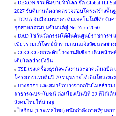
DEXON รวมทีมขายทั่วโลก จัด Global ILI Sal
2027 รับดีมานด์ตลาดตรวจสอบโครงสร้างพื้น
TCMA จับมือแคนาดา ดันเทคโนโลยีดักจับคา
อุตสาหกรรมปูนซีเมนต์สู่ Net Zero 2050
DAD โชว์นวัตกรรมใต้ผืนดินศูนย์ราชการฯ แ
เขียวร่วมแก้โจทย์น้ำท่วมถนนแจ้งวัฒนะอย่างยั
COCOCO ยกระดับโรงงานสีเขียว เดินหน้าพ
เติบโตอย่างยั่งยืน
TSE เร่งเครื่องธุรกิจพลังงานสะอาดเต็มสปีด เ
โครงการแรกต้นปี 70 หนุนรายได้เติบโตระยะ
บางจากฯ และสมาชิกบางจากกรีนไมลส์ร่วมบ
สาธารณประโยชน์ ต่อเนื่องเป็นปีที่ 20 ที่ได้เด
สังคมไทยให้น่าอยู่
ไลอ้อน (ประเทศไทย) ผนึกกำลังภาครัฐ เอกช