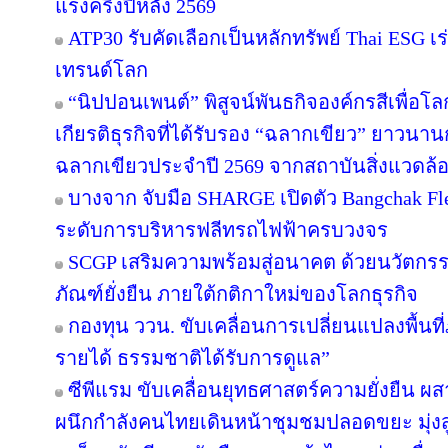
แรงครึ่งปีหลัง 2569
ATP30 รับคัดเลือกเป็นหลักทรัพย์ Thai ESG เร่
เทรนด์โลก
“นิปปอนเพนต์” พิสูจน์พันธกิจองค์กรสีเพื่อโลกยั
เกียรติธุรกิจที่ได้รับรอง “ฉลากเขียว” ยาวนานก
ฉลากเขียวประจำปี 2569 จากสถาบันสิ่งแวดล้
บางจาก จับมือ SHARGE เปิดตัว Bangchak F
ระดับการบริหารฟลีทรถไฟฟ้าครบวงจร
SCGP เสริมความพร้อมสู่อนาคต ด้วยนวัตกรร
ภัณฑ์ยั่งยืน ภายใต้กติกาใหม่ของโลกธุรกิจ
กองทุน ววน. ขับเคลื่อนการเปลี่ยนแปลงพื้นที่ภ
รายได้ ธรรมชาติได้รับการดูแล”
ซีพีแรม ขับเคลื่อนยุทธศาสตร์ความยั่งยืน ผ
ผนึกกำลังคนไทยเดินหน้าชุมชมปลอดขยะ มุ่งสู่