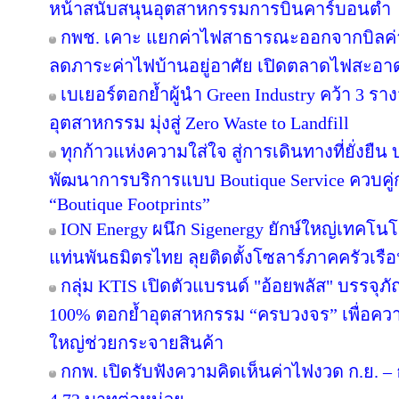
หน้าสนับสนุนอุตสาหกรรมการบินคาร์บอนต่ำ
กพช. เคาะ แยกค่าไฟสาธารณะออกจากบิลค
ลดภาระค่าไฟบ้านอยู่อาศัย เปิดตลาดไฟสะอาด
เบเยอร์ตอกย้ำผู้นำ Green Industry คว้า 3 ร
อุตสาหกรรม มุ่งสู่ Zero Waste to Landfill
ทุกก้าวแห่งความใส่ใจ สู่การเดินทางที่ยั่งยื
พัฒนาการบริการแบบ Boutique Service ควบคู่
“Boutique Footprints”
ION Energy ผนึก Sigenergy ยักษ์ใหญ่เทคโน
แท่นพันธมิตรไทย ลุยติดตั้งโซลาร์ภาคครัวเรือนเ
กลุ่ม KTIS เปิดตัวแบรนด์ "อ้อยพลัส" บรรจุภ
100% ตอกย้ำอุตสาหกรรม “ครบวงจร” เพื่อความยั
ใหญ่ช่วยกระจายสินค้า
กกพ. เปิดรับฟังความคิดเห็นค่าไฟงวด ก.ย. – 