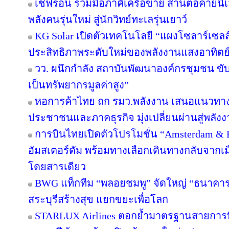
เชฟรอน ร่วมมือภาคีเครือข่าย สานต่อค่ายนิเว
พลังคนรุ่นใหม่ สู่นักวิทย์ทะเลรุ่นเยาว์
KG Solar เปิดตัวเทคโนโลยี “แผงโซลาร์เซลล
ประสิทธิภาพระดับใหม่ของพลังงานแสงอาทิตย
วว. ผนึกกำลัง สถาบันพัฒนาองค์กรชุมชน ขับ
เป็นทรัพยากรมูลค่าสูง”
หอการค้าไทย ถก รมว.พลังงาน เสนอแนวทางป
ประชาชนและภาคธุรกิจ มุ่งเปลี่ยนผ่านสู่พลั
การบินไทยเปิดตัวโปรโมชั่น “Amsterdam & 
อัมสเตอร์ดัม พร้อมทางเลือกเดินทางกลับจากเม
โดยสารเดียว
BWG แท็กทีม “พลอยชมพู” จัดใหญ่ “ธนาคารอิ่ม
สระบุรีสร้างสุข แยกขยะเพื่อโลก
STARLUX Airlines ตอกย้ำมาตรฐานสายการ