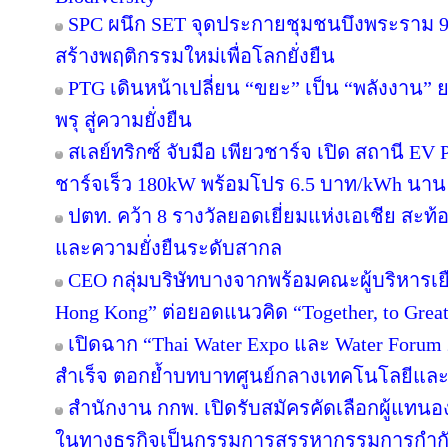
SPC ผนึก SET จุดประกายชุมชนบึงพระราม 
สร้างพฤติกรรมใหม่เพื่อโลกยั่งยืน
PTG เดินหน้าเปลี่ยน “ขยะ” เป็น “พลังงาน”
พรุ สู่ความยั่งยืน
สเลย์ทริกซ์ จับมือ เพียวชาร์จ เปิด สถานี 
ชาร์จเร็ว 180kW พร้อมโปร 6.5 บาท/kWh นาน 
ปตท. คว้า 8 รางวัลยอดเยี่ยมแห่งเอเชีย สะ
และความยั่งยืนระดับสากล
CEO กลุ่มบริษัทบางจากพร้อมคณะผู้บริหารเย
Hong Kong” ต่อยอดแนวคิด “Together, to Great
เปิดฉาก “Thai Water Expo และ Water Forum
สำเร็จ ตอกย้ำบทบาทศูนย์กลางเทคโนโลยีและ
สำนักงาน กกพ. เปิดรับสมัครคัดเลือกผู้แทน
ในทางธุรกิจเป็นกรรมการสรรหากรรมการกำกับก