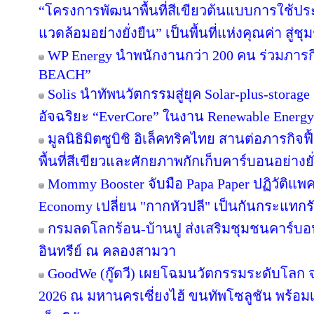
“โครงการพัฒนาพื้นที่สีเขียวต้นแบบการใช้ประโ
แวดล้อมอย่างยั่งยืน” เป็นพื้นที่แห่งคุณค่า สู่
WP Energy นำพนักงานกว่า 200 คน ร่วมภา
BEACH”
Solis นำทัพนวัตกรรมสู่ยุค Solar-plus-storag
อัจฉริยะ “EverCore” ในงาน Renewable Energy
มูลนิธิมิตซูบิชิ อิเล็คทริคไทย สานต่อภารกิจฟ
พื้นที่สีเขียวและศักยภาพกักเก็บคาร์บอนอย่างยั
Mommy Booster จับมือ Papa Paper ปฏิวัติแพคเ
Economy เปลี่ยน "กากหัวปลี" เป็นกันกระแทกร
กรมลดโลกร้อน-บ้านปู ส่งเสริมชุมชนคาร์บอน
อินทรีย์ ณ คลองสามวา
GoodWe (กู๊ดวี) เผยโฉมนวัตกรรมระดับโลก
2026 ณ มหานครเซี่ยงไฮ้ ขนทัพโซลูชัน พร้อ