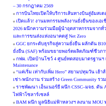
– 30 กรกฎาคม 2569
การบินไทยเปิดให้บริการเส้นทางบินสู่อัมสเตอ
เปิดแล้ว! งานมหกรรมพลังงานยั่งยืนของเอเชี
2026 ผนึกความร่วมมือผู้นำอุตสาหกรรมจากทั่
และการขนส่งแห่งอนาคตสู่ Net Zero
GGC ยกระดับธุรกิจสู่ความยั่งยืน ผลักดัน B1
ยั่งยืน (SAF) พร้อมขยายพอร์ตผลิตภัณฑ์ชีวภา
กฟผ. เปิดบ้านโชว์ 4 ศูนย์ทดสอบมาตรฐานฯ
Maintenance
“แค่เริ่ม เท่ากับเพิ่ม Hero” สยามปทุมวัน เฮ้า
เช่า-พนักงาน ร่วมสร้าง Green Community รว
ราชพัฒนา เอ็นเนอร์ยี ผนึก CSSC–มจธ. ดัน 
ไฟฟ้าโซลาร์เซลล์
BAM ผนึก มูลนิธิแม่ฟ้าหลวงฯ ลงนาม MOU พล