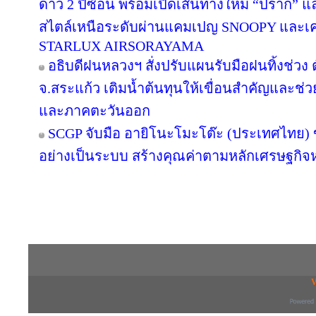
ดาว 2 ปีซ้อน พร้อมเปิดเส้นทางใหม่ “ปราก”
สไตล์เหนือระดับผ่านแคมเปญ SNOOPY และเค
STARLUX AIRSORAYAMA
อธิบดีฝนหลวงฯ สั่งปรับแผนรับมือฝนทิ้งช่วง 
จ.สระแก้ว เติมน้ำต้นทุนให้เขื่อนสำคัญและช่ว
และภาคตะวันออก
SCGP จับมือ อายิโนะโมะโต๊ะ (ประเทศไทย) 
อย่างเป็นระบบ สร้างคุณค่าตามหลักเศรษฐกิจห
Copyright © 2016 inTV co.,Ltd. All Right
V