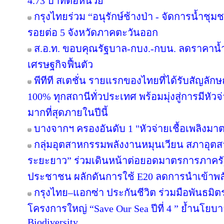
4.73 บาทต่อหน่วย
กรุงไทยร่วม “อนุรักษ์ช้างป่า - จัดการน้ำชุมชน
รอยต่อ 5 จังหวัดภาคตะวันออก
ส.อ.ท. ขอบคุณรัฐบาล-กบง.-กบน. ลดราคาน้ำ
เศรษฐกิจฟื้นตัว
พีทีที สเตชั่น รายแรกของไทยที่ได้รับสัญลัก
100% ทุกสถานีทั่วประเทศ พร้อมมุ่งสู่การมีหัว
มากที่สุดภายในปีนี้
บางจากฯ ครองอันดับ 1 "หัวจ่ายเชื้อเพลิงมา
กลุ่มอุตสาหกรรมพลังงานหมุนเวียน สภาอุตส
ระยะยาว” ร่วมเดินหน้าต่อยอดมาตรการภาครัฐ
ประชาชน ผลักดันการใช้ E20 ลดการนำเข้าพ
กรุงไทย–แอกซ่า ประกันชีวิต ร่วมมือพันธม
โครงการใหญ่ “Save Our Sea ปีที่ 4 ” ย้ำนโยบ
Biodiversity