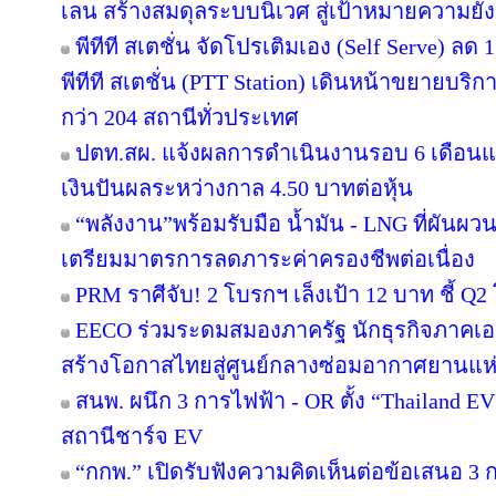
เลน สร้างสมดุลระบบนิเวศ สู่เป้าหมายความยั่ง
พีทีที สเตชั่น จัดโปรเติมเอง (Self Serve) ลด 
พีทีที สเตชั่น (PTT Station) เดินหน้าขยายบริก
กว่า 204 สถานีทั่วประเทศ
ปตท.สผ. แจ้งผลการดำเนินงานรอบ 6 เดือนแ
เงินปันผลระหว่างกาล 4.50 บาทต่อหุ้น
“พลังงาน”พร้อมรับมือ น้ำมัน - LNG ที่ผันผว
เตรียมมาตรการลดภาระค่าครองชีพต่อเนื่อง
PRM ราศีจับ! 2 โบรกฯ เล็งเป้า 12 บาท ชี้ Q2 
EECO ร่วมระดมสมองภาครัฐ นักธุรกิจภาคเ
สร้างโอกาสไทยสู่ศูนย์กลางซ่อมอากาศยานแห่
สนพ. ผนึก 3 การไฟฟ้า - OR ตั้ง “Thailand E
สถานีชาร์จ EV
“กกพ.” เปิดรับฟังความคิดเห็นต่อข้อเสนอ 3 