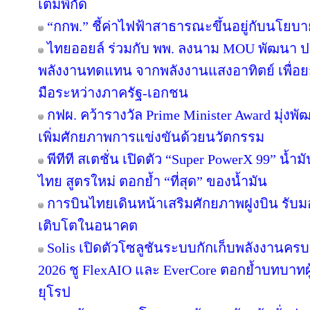
เต็มพิกัด
“กกพ.” ชี้ค่าไฟฟ้าสาธารณะขึ้นอยู่กับนโยบ
ไทยออยล์ ร่วมกับ พพ. ลงนาม MOU พัฒนา ปร
พลังงานทดแทน จากพลังงานแสงอาทิตย์ เพื่อ
มือระหว่างภาครัฐ-เอกชน
กฟผ. คว้ารางวัล Prime Minister Award มุ่งพ
เพิ่มศักยภาพการแข่งขันด้วยนวัตกรรม
พีทีที สเตชั่น เปิดตัว “Super PowerX 99” น้
ไทย สูตรใหม่ ตอกย้ำ “ที่สุด” ของน้ำมัน
การบินไทยเดินหน้าเสริมศักยภาพฝูงบิน รับม
เติบโตในอนาคต
Solis เปิดตัวโซลูชันระบบกักเก็บพลังงานครบ
2026 ชู FlexAIO และ EverCore ตอกย้ำบทบาทผู
ยุโรป