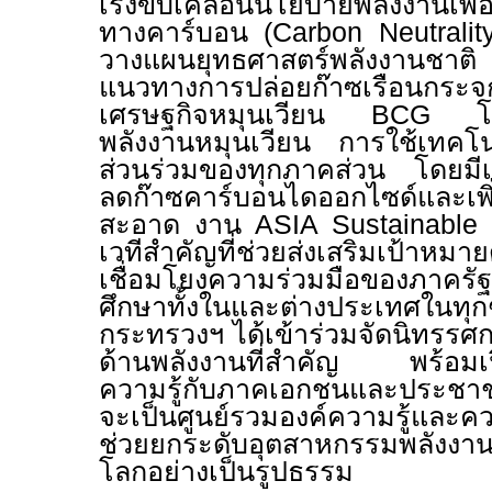
เร่งขับเคลื่อนนโยบายพลังงานเพื่อ
ทางคาร์บอน
(Carbon Neutrali
วางแผนยุทธศาสตร์พลังงานชาต
แนวทางการปล่อยก๊าซเรือนกระจ
เศรษฐกิจหมุนเวียน
BCG
โ
พลังงานหมุนเวียน การใช้เทคโน
ส่วนร่วมของทุกภาคส่วน โดยมีเ
ลดก๊าซคาร์บอนไดออกไซด์และเพิ
สะอาด งาน
ASIA Sustainabl
เวทีสำคัญที่ช่วยส่งเสริมเป้าหมา
เชื่อมโยงความร่วมมือของภาค
ศึกษาทั้งในและต่างประเทศใน
กระทรวงฯ ได้เข้าร่วมจัดนิทรรศก
ด้านพลังงานที่สำคัญ พร้อมเปิด
ความรู้กับภาคเอกชนและประชาชน
จะเป็นศูนย์รวมองค์ความรู้และควา
ช่วยยกระดับอุตสาหกรรมพลังงาน
โลกอย่างเป็นรูปธรรม