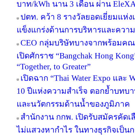
บาท/kWh นาน 3 เดือน ผ่าน EleX
ปตท. คว้า 8 รางวัลยอดเยี่ยมแห่
แข็งแกร่งด้านการบริหารและความย
CEO กลุ่มบริษัทบางจากพร้อมคณะ
เปิดศักราช “Bangchak Hong Kong
“Together, to Greater”
เปิดฉาก “Thai Water Expo และ 
10 ปีแห่งความสำเร็จ ตอกย้ำบทบ
และนวัตกรรมด้านน้ำของภูมิภาค
สำนักงาน กกพ. เปิดรับสมัครคัดเล
ไม่แสวงหากำไร ในทางธุรกิจเป็