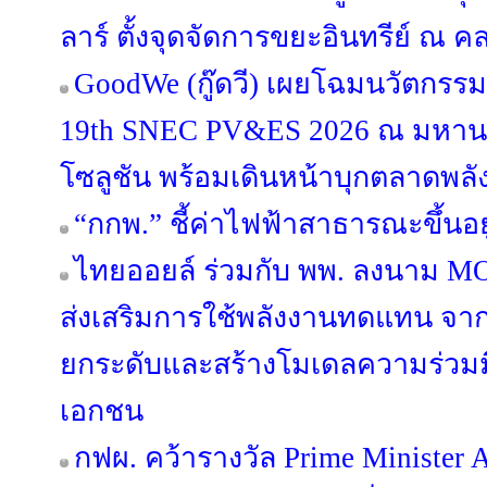
ลาร์ ตั้งจุดจัดการขยะอินทรีย์ ณ
GoodWe (กู๊ดวี) เผยโฉมนวัตกรร
19th SNEC PV&ES 2026 ณ มหานคร
โซลูชัน พร้อมเดินหน้าบุกตลาดพลั
“กกพ.” ชี้ค่าไฟฟ้าสาธารณะขึ้นอ
ไทยออยล์ ร่วมกับ พพ. ลงนาม MO
ส่งเสริมการใช้พลังงานทดแทน จากพ
ยกระดับและสร้างโมเดลความร่วมม
เอกชน
กฟผ. คว้ารางวัล Prime Minister