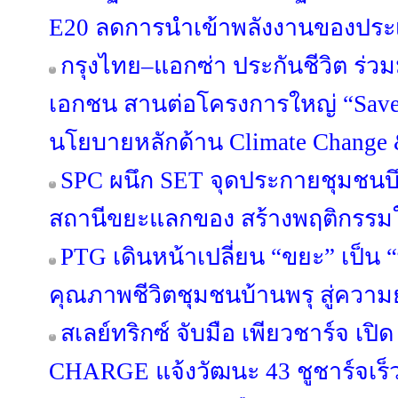
E20 ลดการนำเข้าพลังงานของประ
กรุงไทย–แอกซ่า ประกันชีวิต ร่ว
เอกชน สานต่อโครงการใหญ่ “Save Ou
นโยบายหลักด้าน Climate Change &
SPC ผนึก SET จุดประกายชุมชนบึ
สถานีขยะแลกของ สร้างพฤติกรรมใหม
PTG เดินหน้าเปลี่ยน “ขยะ” เป็น 
คุณภาพชีวิตชุมชนบ้านพรุ สู่ความยั
สเลย์ทริกซ์ จับมือ เพียวชาร์จ เป
CHARGE แจ้งวัฒนะ 43 ชูชาร์จเร็