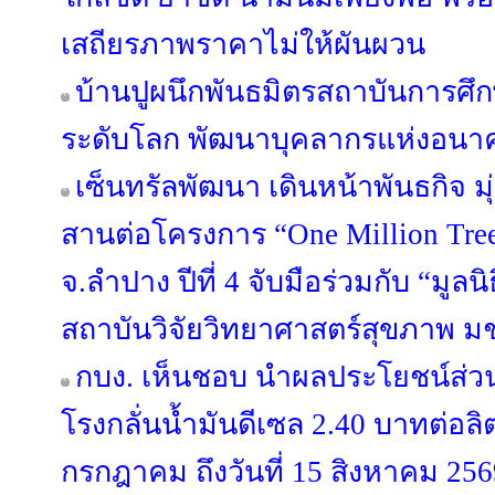
เสถียรภาพราคาไม่ให้ผันผวน
บ้านปูผนึกพันธมิตรสถาบันการศึก
ระดับโลก พัฒนาบุคลากรแห่งอนา
เซ็นทรัลพัฒนา เดินหน้าพันธกิจ มุ่
สานต่อโครงการ “One Million Trees
จ.ลำปาง ปีที่ 4 จับมือร่วมกับ “มูลน
สถาบันวิจัยวิทยาศาสตร์สุขภาพ ม
กบง. เห็นชอบ นำผลประโยชน์ส่ว
โรงกลั่นน้ำมันดีเซล 2.40 บาทต่อลิตร
กรกฎาคม ถึงวันที่ 15 สิงหาคม 25