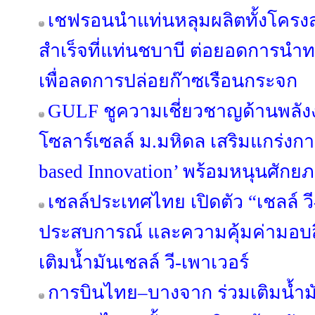
เชฟรอนนำแท่นหลุมผลิตทั้งโครงส
สำเร็จที่แท่นชบาบี ต่อยอดการนำ
เพื่อลดการปล่อยก๊าซเรือนกระจก
GULF ชูความเชี่ยวชาญด้านพลัง
โซลาร์เซลล์ ม.มหิดล เสริมแกร่งกา
based Innovation’ พร้อมหนุนศักย
เชลล์ประเทศไทย เปิดตัว “เชลล์ ว
ประสบการณ์ และความคุ้มค่ามอบสิ
เติมน้ำมันเชลล์ วี-เพาเวอร์
การบินไทย–บางจาก ร่วมเติมน้ำมั