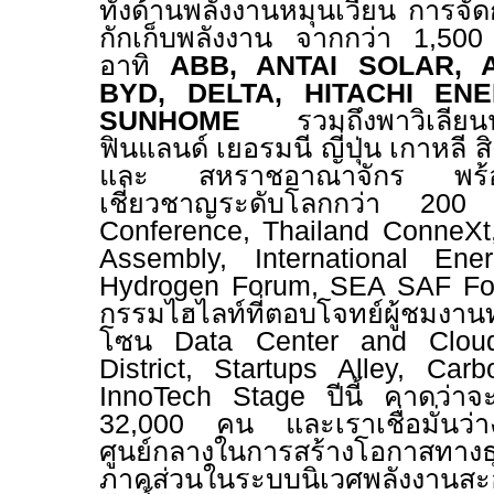
ทั้งด้านพลังงานหมุนเวียน การจ
กักเก็บพลังงาน จากกว่า
1,50
อาทิ
ABB, ANTAI
SOLAR, 
BYD, DELTA, HITACHI EN
SUNHOME
รวมถึงพาวิเลี
ฟินแลนด์ เยอรมนี ญี่ปุ่น เกาหลี 
และ สหราชอาณาจักร พร้อมสั
เชี่ยวชาญระดับโลกกว่า 20
Conference, Thailand ConneXt
Assembly, International En
Hydrogen Forum, SEA SAF F
กรรมไฮไลท์ที่ตอบโจทย์ผู้ชมงาน
โซน
Data Center and Cloud
District, Startups Alley,
Carb
InnoTech Stage
ปีนี้ คาดว่าจ
32,000
คน และเราเชื่อมั่นว
ศูนย์กลางในการสร้างโอกาสทางธุ
ภาคส่วนในระบบนิเวศพลังงานส