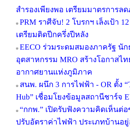
สำรองเพียงพอ เตรียมมาตรการลดภา
PRM ราศีจับ! 2 โบรกฯ เล็งเป้า 12
เตรียมติดปีกครึ่งปีหลัง
EECO ร่วมระดมสมองภาครัฐ นักธ
อุตสาหกรรม MRO สร้างโอกาสไทยส
อากาศยานแห่งภูมิภาค
สนพ. ผนึก 3 การไฟฟ้า - OR ตั้ง 
Hub” เชื่อมโยงข้อมูลสถานีชาร์จ 
“กกพ.” เปิดรับฟังความคิดเห็นต่
ปรับอัตราค่าไฟฟ้า ประเภทบ้านอยู