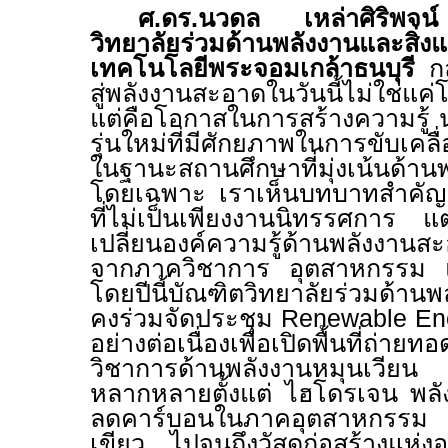
ศ.ดร.นวดล เหล่าศิริพจน์
วิทยาลัยร่วมด้านพลังงานและสิ่
เทคโนโลยีพระจอมเกล้าธนบุรี
ก
สู่พลังงานสะอาดในวันนี้ไม่ใช่แค
แต่คือโอกาสในการสร้างความรู้
รุ่นใหม่ที่มีศักยภาพในการขับเคลื่
ในฐานะสถานศึกษาที่มุ่งเน้นด้าน
โดยเฉพาะ เราเห็นบทบาทสำคั
ที่ไม่เป็นเพียงงานนิทรรศการ แ
เปลี่ยนองค์ความรู้ด้านพลังงานส
จากภาควิชาการ อุตสาหกรรม
โดยปีนี้บัณฑิตวิทยาลัยร่วมด้า
คงร่วมจัดประชุม
Renewable Ene
อย่างต่อเนื่องเพื่อเปิดพื้นที่ถ่า
วิชาการด้านพลังงานหมุนเวียน
หลากหลายตั้งแต่ ไฮโดรเจน พล
ลดคาร์บอนในภาคอุตสาหกรรม
เขียว ไปจนถึงวัสดุก่อสร้างแห่ง