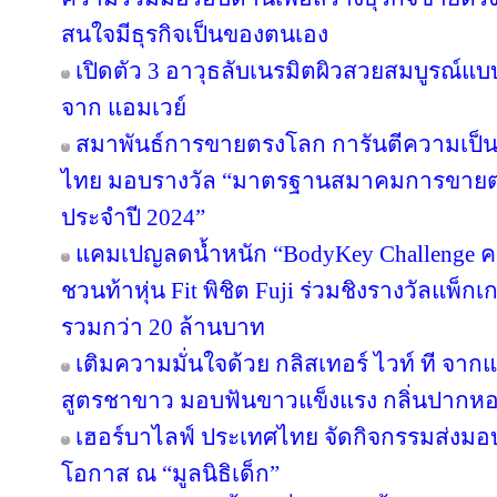
สนใจมีธุรกิจเป็นของตนเอง
เปิดตัว 3 อาวุธลับเนรมิตผิวสวยสมบูรณ์แบบ
จาก แอมเวย์
สมาพันธ์การขายตรงโลก การันตีความเป
ไทย มอบรางวัล “มาตรฐานสมาคมการขายตรง
ประจำปี 2024”
แคมเปญลดน้ำหนัก “BodyKey Challenge ครั้ง
ชวนท้าหุ่น Fit พิชิต Fuji ร่วมชิงรางวัลแพ็กเ
รวมกว่า 20 ล้านบาท
เติมความมั่นใจด้วย กลิสเทอร์ ไวท์ ที จา
สูตรชาขาว มอบฟันขาวแข็งแรง กลิ่นปาก
เฮอร์บาไลฟ์ ประเทศไทย จัดกิจกรรมส่งม
โอกาส ณ “มูลนิธิเด็ก”