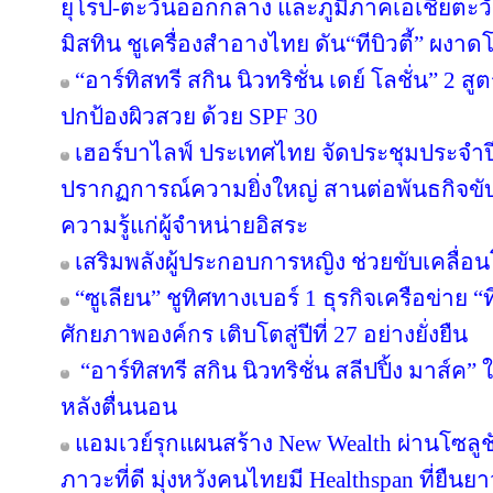
ยุโรป-ตะวันออกกลาง และภูมิภาคเอเชียตะวั
มิสทิน ชูเครื่องสำอางไทย ดัน“ทีบิวตี้” ผงาด
“อาร์ทิสทรี สกิน นิวทริชั่น เดย์ โลชั่น” 2
ปกป้องผิวสวย ด้วย SPF 30
เฮอร์บาไลฟ์ ประเทศไทย จัดประชุมประจำปี 
ปรากฏการณ์ความยิ่งใหญ่ สานต่อพันธกิจขับ
ความรู้แก่ผู้จำหน่ายอิสระ
เสริมพลังผู้ประกอบการหญิง ช่วยขับเคลื่อ
“ซูเลียน” ชูทิศทางเบอร์ 1 ธุรกิจเครือข่าย “
ศักยภาพองค์กร เติบโตสู่ปีที่ 27 อย่างยั่งยืน
“อาร์ทิสทรี สกิน นิวทริชั่น สลีปปิ้ง มาส์ค” 
หลังตื่นนอน
แอมเวย์รุกแผนสร้าง New Wealth ผ่านโซลูช
ภาวะที่ดี มุ่งหวังคนไทยมี Healthspan ที่ยืนย