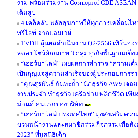
งาม พร้อมร่วมงาน Cosmoprof CBE ASEAN 
เต็มสูบ
4 เคล็ดลับ พลัสสุขภาพให้ทุกการเคลื่อนไห
ทริไลท์ จากแอมเวย์
TVDH ลุ้นผลดำเนินงาน Q2/2566 เทิร์นอ
ลดลง โชว์ศักยภาพ 3 กลุ่มธุรกิจพื้นฐานแข็งแ
“เฮอร์บาไลฟ์” เผยผลการสำรวจ “ความเต็มใ
เป็นกุญแจสู่ความสำเร็จของผู้ประกอบการรา
“คุณสุรพันธ์ กันทะถ้ำ” นักธุรกิจ AW9 เจอมร
งานประจำ ทำธุรกิจ เครือข่าย พลิกชีวิต เพี
ม่อนด์ คนแรกของบริษัท
“เฮอร์บาไลฟ์ ประเทศไทย” มุ่งส่งเสริมควา
ชวนพนักงานและสมาชิกร่วมกิจกรรมเพื่อสังค
2023” ที่มูลนิธิเด็ก