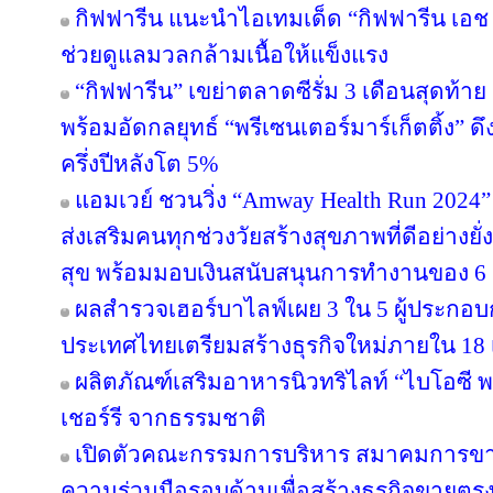
กิฟฟารีน แนะนำไอเทมเด็ด “กิฟฟารีน เอช เอ
ช่วยดูแลมวลกล้ามเนื้อให้แข็งแรง
“กิฟฟารีน” เขย่าตลาดซีรั่ม 3 เดือนสุดท้าย ส่
พร้อมอัดกลยุทธ์ “พรีเซนเตอร์มาร์เก็ตติ้ง” ด
ครึ่งปีหลังโต 5%
แอมเวย์ ชวนวิ่ง “Amway Health Run 2024” 
ส่งเสริมคนทุกช่วงวัยสร้างสุขภาพที่ดีอย่าง
สุข พร้อมมอบเงินสนับสนุนการทำงานของ 6 ม
ผลสำรวจเฮอร์บาไลฟ์เผย 3 ใน 5 ผู้ประกอ
ประเทศไทยเตรียมสร้างธุรกิจใหม่ภายใน 18 
ผลิตภัณฑ์เสริมอาหารนิวทริไลท์ “ไบโอซี
เชอร์รี จากธรรมชาติ
เปิดตัวคณะกรรมการบริหาร สมาคมการขา
ความร่วมมือรอบด้านเพื่อสร้างธุรกิจขายตรงให