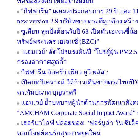
ที่ดีของสังคมไทยอย่างยั่งยืน
“กิฟฟารีน” เผยผลประกอบการ 29 ปี แตะ 11
new version 2.9 บริษัทขายตรงที่ถูกต้อง สร้าง
ซูเลียน สุดปังต้อนรับปี 68 เปิดตัวเอเจนซี่น้อง
ทรัพย์พระนคร เอเจนซี่ (BZC)”
‘แอมเวย์’ อัดโปรแรงต้นปี “โปรสู้ฝุ่น PM2.5
กรองอากาศสุดล้ำ
กิฟฟารีน อัลตร้า เพียว ยูวี พลัส :
เปิดบทวิเคราะห์ วิถีก้าวเดินขายตรงไทยป
ดร.กัมปนาท บุญราศรี
แอมเวย์ ย้ำบทบาทผู้นำด้านการพัฒนาสังคมไ
"AMCHAM Corporate Social Impact Award" ต่
เฮอร์บาไลฟ์ ปล่อยของ! "ฟอร์มูล่า วัน ซีเล
ตอบโจทย์คนรักสุขภาพยุคใหม่