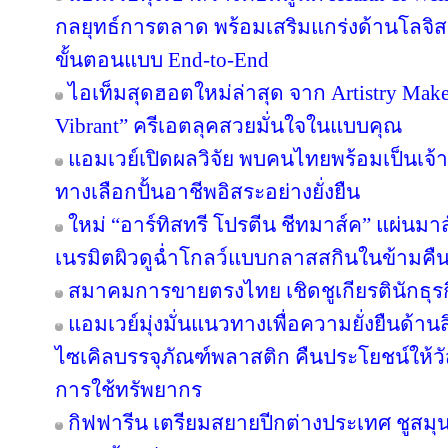
กลยุทธ์การตลาด พร้อมเสริมแกร่งด้านโลจิสต
ขั้นตอนแบบ End-to-End
ไอเท็มสุดฮอตใหม่ล่าสุด จาก Artistry Ma
Vibrant” ครีเอตลุคสวยมั่นใจในแบบคุณ
แอมเวย์เปิดผลวิจัย พบคนไทยพร้อมเป็นเจ้าข
ทางเลือกปั้นอาชีพอิสระอย่างยั่งยืน
ใหม่ “อาร์ทิสทรี โปรตีน ชีทมาส์ค” แผ่นม
เนรมิตผิวดูฉ่ำโกลว์แบบกลาสสกินในข้ามคืน
สมาคมการขายตรงไทย เชิดชูเกียรตินักธุรก
แอมเวย์มุ่งมั่นแนวทางเพื่อความยั่งยืนด้านส
ไซเคิลบรรจุภัณฑ์พลาสติก คืนประโยชน์ให้ว
การใช้ทรัพยากร
กิฟฟารีน เตรียมสยายปีกต่างประเทศ ชูสม