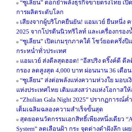
“ซูเลียน” ตอกย้ำพลังธุรกิจขายตรงไทย เปิ
การผลิตระดับโลก
เสียงจากผู้บริโภคยืนยัน! แอมเวย์ ยืนหนึ่ง 
2025 จากโปรตีนนิวทริไลท์ และเครื่องกรองน้
“ซูเลียน” เปิดเกมรุกภาคใต้ โชว์ยอดครึ่งป
กระหน่ำทั่วประเทศ
แอมเวย์ ส่งดีลสุดฮอต! “อีสปริง ดริ๊งค์ดี ด
กรอง ลดสูงสุด 4,000 บาท ผ่อนนาน 36 เดือน
“ซูเลียน” ส่งต่อพลังแห่งความห่วงใย มอบ
แห่งประเทศไทย เติมแสงสว่างแห่งโอกาสให
“Zhulian Gala Night 2025” ปรากฏการณ์ค่ำ
เต็มเฉลิมฉลองความสำเร็จขั้นสุด
สุดยอดนวัตกรรมเอกสิทธิ์เพียงหนึ่งเดียว “Ar
System” ลดเลือนฝ้า กระ จุดด่างดำฝังลึก เผ