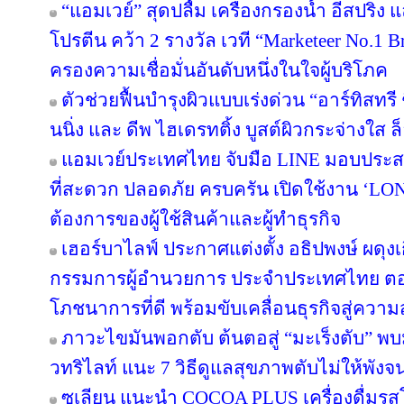
“แอมเวย์” สุดปลื้ม เครื่องกรองน้ำ อีสปริง
โปรตีน คว้า 2 รางวัล เวที “Marketeer No.1 Br
ครองความเชื่อมั่นอันดับหนึ่งในใจผู้บริโภค
ตัวช่วยฟื้นบำรุงผิวแบบเร่งด่วน “อาร์ทิสทรี
นนิ่ง และ ดีพ ไฮเดรทติ้ง บูสต์ผิวกระจ่างใส ล็
แอมเวย์ประเทศไทย จับมือ LINE มอบประสบ
ที่สะดวก ปลอดภัย ครบครัน เปิดใช้งาน ‘LON
ต้องการของผู้ใช้สินค้าและผู้ทำธุรกิจ
เฮอร์บาไลฟ์ ประกาศแต่งตั้ง อธิปพงษ์ ผดุง
กรรมการผู้อำนวยการ ประจำประเทศไทย ตอกย
โภชนาการที่ดี พร้อมขับเคลื่อนธุรกิจสู่ความ
ภาวะไขมันพอกตับ ต้นตอสู่ “มะเร็งตับ” พ
วทริไลท์ แนะ 7 วิธีดูแลสุขภาพตับไม่ให้พังจ
ซูเลียน แนะนำ COCOA PLUS เครื่องดื่มรสโ