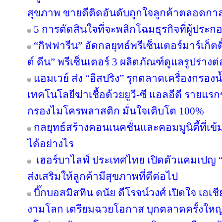
สุขภาพ ขายดีติดอันดับถูกใจลูกค้าตลอดกา
5 การตัดสินใจที่จะพลิกโฉมธุรกิจที่ผู้ป
“กิฟฟารีน” อัดกลยุทธ์พรีเซ็นเตอร์มาร์เก็ตติ
ต์ ดีน” พรีเซ็นเตอร์ 3 ผลิตภัณฑ์ดูแลรูปร่างต
แอมเวย์ ส่ง “อีสปริง” รุกตลาดเครื่องกรองน
เทคโนโลยีฆ่าเชื้อด้วยยูวี-ซี แอลอีดี ราย
กรองไมโครพลาสติก มั่นใจเติบโต 100%
กลยุทธ์สร้างคอนเนคชั่นและคอมมูนิตี้ที่เข้มแ
ได้อย่างไร
เฮอร์บาไลฟ์ ประเทศไทย เปิดตัวแคมเปญ “ล่า
ส่งเสริมให้ลูกค้ามีสุขภาพที่ดีต่อไป
บิ๊กบอสมิสทิน ดนัย ดีโรจน์วงศ์ เปิดใจ เอเช
งามโลก เตรียมฉวยโอกาส บุกตลาดครั้งใหญ่ 