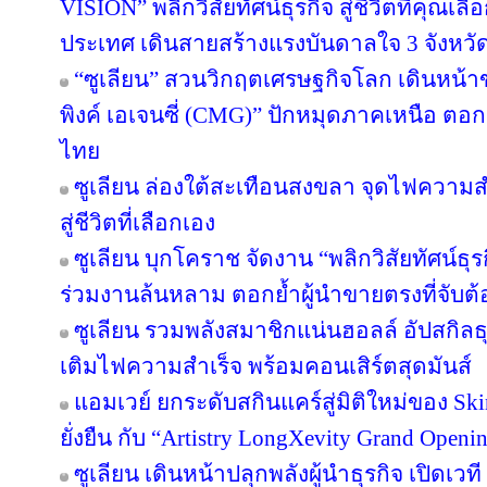
VISION” พลิกวิสัยทัศน์ธุรกิจ สู่ชีวิตที่คุณเล
ประเทศ เดินสายสร้างแรงบันดาลใจ 3 จังหวั
“ซูเลียน” สวนวิกฤตเศรษฐกิจโลก เดินหน้าข
พิงค์ เอเจนซี่ (CMG)” ปักหมุดภาคเหนือ ตอ
ไทย
ซูเลียน ล่องใต้สะเทือนสงขลา จุดไฟความสำเ
สู่ชีวิตที่เลือกเอง
ซูเลียน บุกโคราช จัดงาน “พลิกวิสัยทัศน์ธุรกิ
ร่วมงานล้นหลาม ตอกย้ำผู้นำขายตรงที่จับต้อ
ซูเลียน รวมพลังสมาชิกแน่นฮอลล์ อัปสกิล
เติมไฟความสำเร็จ พร้อมคอนเสิร์ตสุดมันส์
แอมเวย์ ยกระดับสกินแคร์สู่มิติใหม่ของ Sk
ยั่งยืน กับ “Artistry LongXevity Grand Open
ซูเลียน เดินหน้าปลุกพลังผู้นำธุรกิจ เปิ