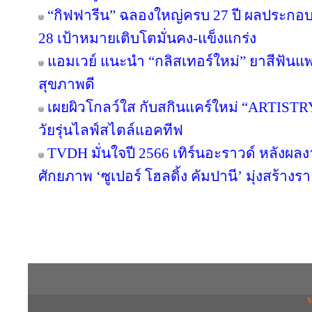
“กิฟฟารีน” ฉลองใหญ่ครบ 27 ปี ผลประกอบกา
28 เป้าหมายเติบโตมั่นคง-แข็งแกร่ง
แอมเวย์ แนะนำ “กลิสเทอร์ใหม่” ยาสีฟันแพ
สุขภาพดี
เผยผิวโกลว์ใส กับสกินแคร์ใหม่ “ARTIST
วัยรุ่นไลฟ์สไตล์แอคทีฟ
TVDH มั่นใจปี 2566 เทิร์นอะราวด์ หลังผ
ศักยภาพ ‘ซูเปอร์ โฮลดิ้ง คัมปานี’ มุ่งสร้างรา
Copyright © 2016 inTV co.,Ltd. All Right
V