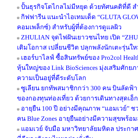
ปั้นธุรกิจโตไกลไม่มีหยุด ด้วยทัศนคติที่ดี
กิฟฟารีน แนะนำไอเทมเด็ด “GLUTA GLO
คอมเพล็กซ์) สำหรับผู้ที่ต้องการดูแลผิว
ZHULIAN จุดไฟฝันเยาวชนไทย เปิด “ZHUL
เติมโอกาส เปลี่ยนชีวิต ปลุกพลังนักเตะรุ่นใ
เฮอร์บาไลฟ์ ซื้อสินทรัพย์ของ Pro2col Healt
หุ้นใหญ่ของ Link BioSciences มุ่งเสริมศั
ความเป็นอยู่ที่ดีระดับโลก
ซูเลียน ยกทัพสมาชิกกว่า 300 คน บินลัดฟ้า
ของกองทุนท่องเที่ยว ด้วยการเดินทางสุดเอ็ก
อายุยืน 100 ปี อย่างมีคุณภาพ “แอมเวย์” ชว
คน Blue Zones อายุยืนอย่างมีความสุขพร้อม
แอมเวย์ จับมือ มหาวิทยาลัยมหิดล ประกาศคว