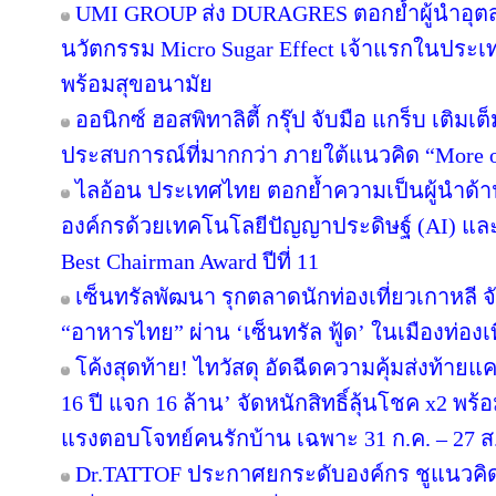
UMI GROUP ส่ง DURAGRES ตอกย้ำผู้นำอุตส
นวัตกรรม Micro Sugar Effect เจ้าแรกในปร
พร้อมสุขอนามัย
ออนิกซ์ ฮอสพิทาลิตี้ กรุ๊ป จับมือ แกร็บ เติมเ
ประสบการณ์ที่มากกว่า ภายใต้แนวคิด “More o
ไลอ้อน ประเทศไทย ตอกย้ำความเป็นผู้นำด้า
องค์กรด้วยเทคโนโลยีปัญญาประดิษฐ์ (AI) และ D
Best Chairman Award ปีที่ 11
เซ็นทรัลพัฒนา รุกตลาดนักท่องเที่ยวเกาหลี 
“อาหารไทย” ผ่าน ‘เซ็นทรัล ฟู้ด’ ในเมืองท่องเ
โค้งสุดท้าย! ไทวัสดุ อัดฉีดความคุ้มส่งท้าย
16 ปี แจก 16 ล้าน’ จัดหนักสิทธิ์ลุ้นโชค x2 พ
แรงตอบโจทย์คนรักบ้าน เฉพาะ 31 ก.ค. – 27 ส.ค.
Dr.TATTOF ประกาศยกระดับองค์กร ชูแนวคิ