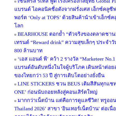
เซ็นทรัล รีเทล ฟู้ด เร่งเครื่องกลยุทธ์ Globa
แบรนด์ ไอคอนิคชื่อดังจากฝรั่งเศส เอ็กซ์คลูซี
พอร์ต ‘Only at TOPS’ ด้วยสินค้านำเข้าเอ็กซ์
โลก
BEARHOUSE ตอกย้ำ “ตัวจริงของตลาดชานม” เ
เทรนด์ “Reward drink” ความสุขเล็กๆ ประจำวัน 
800 ล้านบาท
‘เอส แอนด์ พี’ คว้า 2 รางวัล “Marketeer No.
แบรนด์อันดับหนึ่งในใจผู้บริโภค เดินหน้าต่
ของไทยกว่า 53 ปี สู่การเติบโตอย่างยั่งยืน
LINE STICKERS ชวน BEUS เติมสีสันทุกแชท
ONE’ ก่อนนับถอยหลังสู่คอนเสิร์ตใหญ่
มากกว่าเน็ตบ้าน แต่คือการดูแลชีวิต! ทรูออน
Thailand 2026’ สาขา 'อินเทอร์เน็ตบ้าน' ต่อเนื