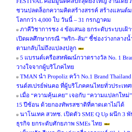
FESTIVAL คอมมูนิตี้ศิลปะสุดยิ่งใหญ่ งานเดียว
ชวนปลดล็อกความคิดสร้างสรรค์ สร้างแลนด์มา
โลกกว่า 4,000 ใบ วันนี้ – 31 กรกฎาคม
ภาคีวิชาการชง 4 ข้อเสนอ ยกระดับระบบเฝ้า
เปิดผลศึกษากรณี “พริก–ส้ม” ชี้ช่องว่างกลางน้
ตามกลับไม่ถึงแปลงปลูก
5 แบรนด์เครือสหพัฒน์กวาดรางวัล No. 1 Bra
วางใจจากผู้บริโภคไทย
TMAN นำ Propoliz คว้า No.1 Brand Thailand 2
รนด์สเปรย์พ่นคอ ที่ผู้บริโภคคนไทยทั่วประเทศ
เมื่อ “ความคุ้นเคย” เจอกับ “ความแปลกใหม่
15 ปีซ้อน ด้วยกองทัพรสชาติที่คาดเดาไม่ได้
นาโนเทค สวทช. เปิดตัว SME Q Up ผนึก 3 
ธุรกิจ ยกระดับศักยภาพ SMEs ไทย