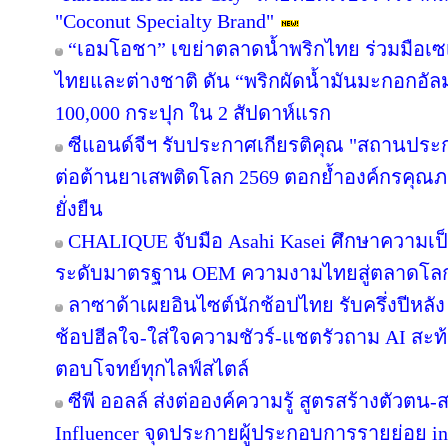
"Coconut Specialty Brand"
“เอมโอชา” เขย่าตลาดน้ำพริกไทย ร่วมมือเซ
ไทยและต่างชาติ ดัน “พริกผัดน้ำมันมะกอกอั
100,000 กระปุก ใน 2 สัปดาห์แรก
ซีแอนด์จีฯ รับประกาศเกียรติคุณ "สถานประ
ต่อต้านยาเสพติดโลก 2569 ตอกย้ำองค์กรคุณภา
ยั่งยืน
CHALIQUE จับมือ Asahi Kasei ศึกษาความเป็
ระดับมาตรฐาน OEM ความงามไทยสู่ตลาดโล
ลาซาด้าเผยอินไซต์นักช้อปไทย รับครึ่งปีหลัง
ช้อปฮีลใจ-ใส่ใจความชัวร์-แชตรัวถาม AI สะท
ตอบโจทย์ทุกไลฟ์สไตล์
ซีพี ออลล์ ส่งต่อองค์ความรู้ สูตรสร้างตัวตน
Influencer จุดประกายผู้ประกอบการรายย่อย in