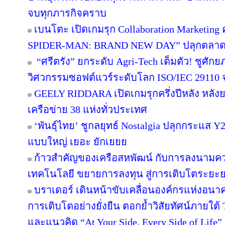
จบทุกภารกิจคราบ
เบนโตะ เปิดเกมรุก Collaboration Marketing 
SPIDER-MAN: BRAND NEW DAY” ปลุกตลาดขนม
“ศรีตรัง” ยกระดับ Agri-Tech เต็มตัว! ชูศั
วิศวกรรมซอฟต์แวร์ระดับโลก ISO/IEC 29110
GEELY RIDDARA เปิดเกมรุกครึ่งปีหลัง หลัง
เครือข่าย 38 แห่งทั่วประเทศ
‘พันธุ์ไทย’ ชูกลยุทธ์ Nostalgia ปลุกกระแส 
แบบใหญ่ เยอะ ยักเยยย
ก้าวสำคัญของเครือสหพัฒน์ กับการลงนามคว
เทคโนโลยี ขยายการลงทุน สู่การเติบโตระยะ
บราเดอร์ เดินหน้าขับเคลื่อนองค์กรแห่งอนาค
การเติบโตอย่างยั่งยืน ตอกย้ำวิสัยทัศน์ภายใต้ 
และแนวคิด “At Your Side, Every Side of Life”