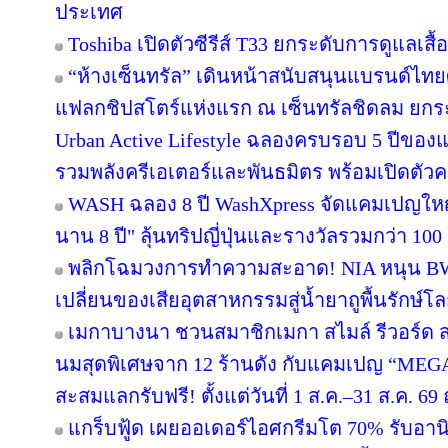
ประเทศ
Toshiba เปิดตัวซีรีส์ T33 ยกระดับการดูแลเสื
“ห้างเซ็นทรัล” เดินหน้าสนับสนุนแบรนด์ไทย
แฟลกชิปสโตร์แห่งแรก ณ เซ็นทรัลชิดลม ยกระด
Urban Active Lifestyle ฉลองครบรอบ 5 ปีขอ
รวมพลังครีเอเตอร์และพันธมิตร พร้อมเปิดตัว
WASH ฉลอง 8 ปี WashXpress จัดแคมเปญใหญ่ "
นาน 8 ปี" ลุ้นทริปญี่ปุ่นและรางวัลรวมกว่า 100 ร
พลิกโฉมวงการทำความสะอาด! NIA หนุน BWC 
เปลี่ยนของเสียอุตสาหกรรมสู่น้ำยาถูพื้นรักษ์โล
เมกาบางนา ชวนสมาชิกเมกา สไมล์ รีวอร์ด ส่ง
นมสุดพิเศษจาก 12 ร้านดัง กับแคมเปญ “ME
สะสมแลกรับฟรี! ตั้งแต่วันที่ 1 ส.ค.–31 ส.ค. 
แกร็บฟู้ด เผยออเดอร์ไอศกรีมโต 70% รับอานิส