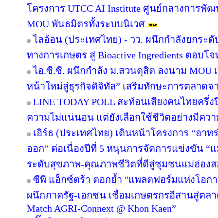
โครงการ UTCC AI Institute ศูนย์กลางการพัฒน
MOU พันธมิตรทั้งระบบนิเวศ
ไลอ้อน (ประเทศไทย) - วว. ผนึกกำลังยกระดั
ทางการเกษตร สู่ Bioactive Ingredients ตอบโ
ไอ.ซี.ซี. ผนึกกำลัง ม.สวนดุสิต ลงนาม MOU
หน้าใหม่สู่ธุรกิจดิจิทัล” เสริมทักษะการตลาด
LINE TODAY POLL สะท้อนเสียงคนไทยครึ่งป
ความไม่แน่นอน แต่ยังเลือกใช้ชีวิตอย่างมีควา
เอิร์ธ (ประเทศไทย) เดินหน้าโครงการ “อาทร่วม
ออก” ต่อเนื่องปีที่ 5 หนุนการจัดการแข่งขัน “
ระดับสุขภาพ-คุณภาพชีวิตที่ดีสู่ชุมชนแม่ฮ่อง
ซีพี แอ็กซ์ตร้า ตอกย้ำ "แพลตฟอร์มแห่งโอก
ผนึกภาครัฐ-เอกชน เชื่อมเกษตรกรอีสานสู่ตล
Match AGRI-Connext @ Khon Kaen”