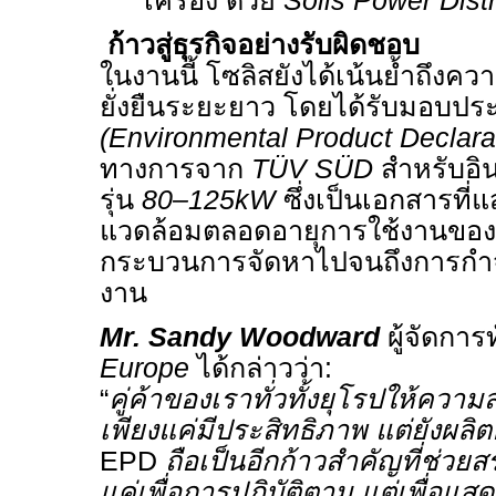
เครื่อง ด้วย
Solis Power Dist
ก้าวสู่ธุรกิจอย่างรับผิดชอบ
ในงานนี้ โซลิสยังได้เน้นย้ำถึงคว
ยั่งยืนระยะยาว โดยได้รับมอบปร
(Environmental Product Declara
ทางการจาก
TÜV SÜD
สำหรับอิน
รุ่น
80–125kW
ซึ่งเป็นเอกสารที่
แวดล้อมตลอดอายุการใช้งานของผล
กระบวนการจัดหาไปจนถึงการกำจั
งาน
Mr. Sandy Woodward
ผู้จัดกา
Europe
ได้กล่าวว่า:
“
คู่ค้าของเราทั่วทั้งยุโรปให้ความส
เพียงแค่มีประสิทธิภาพ แต่ยังผลิ
EPD
ถือเป็นอีกก้าวสำคัญที่ช่วยสร
แค่เพื่อการปฏิบัติตาม แต่เพื่อ