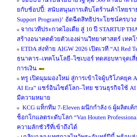
ยกับช้อปปี้: สนับสนุนการเติบโตร้านค้าไทยร
Support Program)’ อัดฉีดสิทธิประโยชน์ครบว
จากเวทีประกวดไอเดีย สู่ 10 ปี STARTUP T
สร้างอนาคตด้วยตัวเองผ่านวิทยาศาสตร์ เทค
ETDA ส่งท้าย AIGW 2026 เปิดเวที “AI Red 
ธนาคาร–เทคโนโลยี–ไซเบอร์ ทดสอบหาจุดเสี่ยง
การเงิน
ทรู เปิดมุมมองใหม่ สู่การเข้าใจผู้บริโภคยุค A
AI Era” แชร์อินไซต์โลก–ไทย ชวนธุรกิจใช้ AI
มีความหมาย
KCG แท็กทีม 7-Eleven ผนึกกำลัง 6 ผู้ผลิตเ
ช็อกโกแลตระดับโลก “Van Houten Professional” 
ความลักชัวรีที่เข้าถึงได้
เฉลิมฉลองเทศกาลไหว้พระจันทร์ปีนี้ พร้อม