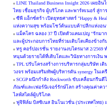
LINE Thailand Business Insight 2026 เผยอิ
ไทย เชื่อมธุรกิจ ผู้บริโภค และพาร์ทเนอร์ สู่การ
ซีพี แอ็กซ์ตร้า เปิดยุทธศาสตร์ "Happy & Healt
แห่งความสุข พร้อมโชว์ต้นแบบค้าปลีกแห่งอ
แม็คโคร ฉลอง 37 ปี เปิดตัวแคมเปญ "รักม
และผู้ประกอบการไทยที่ร่วมเติบโตเคียงข้างกั
ทรู คอร์ปอเรชั่น รายงานงบไตรมาส 2/2569 ทำ
หนุนด้วยรายได้ที่เติบโตและวินัยทางการเงิน 
TPL ปรับโครงสร้างการบริหารกลุ่มบริษัท เ
วงจร พร้อมเสริมทัพผู้บริหารดัน synergy ในเคร
SCGP ผนึกกำลัง Rockworth ขับเคลื่อนกรีนดี
ภัณฑ์และเฟอร์นิเจอร์รักษ์โลก สร้างคุณค่าคว
ไลฟ์สไตล์ผู้บริโภค
ฟูจิฟิล์ม บิสซิเนส อินโนเวชั่น (ประเทศไทย) แ