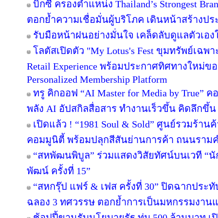
บิ๊กซี ครองตำแหน่ง Thailand’s Strongest Bra
ตอกย้ำความเชื่อมั่นผู้บริโภค เดินหน้าสร้าง
รับมือหน้าฝนอย่างมั่นใจ เคล็ดลับดูแลตัวเองให
โลตัสเปิดตัว "My Lotus's Fest ขุมทรัพย์เฉ
Retail Experience พร้อมประกาศทิศทางใหม่ของ 
Personalized Membership Platform
ทรู คิกออฟ “AI Master for Media by True” คอร
พลัง AI อัปสกิลสื่อสาร ทำงานเร็วขึ้น คิดลึกขึ
เปิดแล้ว ! “1981 Soul & Sold” ศูนย์รวมร้า
คอมมูนิตี้ พร้อมปลุกสีสันย่านการค้า ถนนรา
“สหพัฒนพิบูล” ร่วมแสดงวิสัยทัศน์บนเวที “นั
พัฒน์ ครั้งที่ 15”
“สหกรุ๊ป แฟร์ & เฟส ครั้งที่ 30” ปิดฉากปร
ฉลอง 3 ทศวรรษ ตอกย้ำการเป็นมหกรรมงานแฟร์
ช้อปปี้ขานรับนโยบายรัฐ ทุ่ม 500 ล้านบาท 