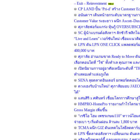
– Exit – Reinvestment
CP LAND ปั้น ‘Pri-d’ สร้าง Customer E
อนันดาฯ เดินหน้ายกระดับมาตรฐานการ
Customer Value ระยะยาว ผนึก Ascott–D
ศุภาลัยฟอร์มแกร่ง หุ้นกู้ OVERSUBSC
SC ผู้นำแบรนด์อสังหาฯ ลักชัวรี พลิกโ
“Live and Learn” เวอร์ชันใหม่ เชื่อมแนวคิด
LPN ดัน LPN ONE CLICK แพลตฟอร์มสำ
400,000 บาท
ศุภาลัย อ่านเกมขาด Ready to Move ดั
เลือกคอนโดที่ "ใช่" ทั้งทำเล คุณภาพ และพ
เปิดนิยามการอยู่อาศัยเหนือระดับที่ “TH
ทำเลทองคำแห่งภูเก็ต
SENA ลุยตลาดอินเตอร์ ยกพอร์ตคอนโด
ดวงเฮงรับบ้านใหม่! ศุภาลัยมอบ JAEC
ได้”
แสนสิริ x ศศินทร์ เชื่อมโลกการศึกษาสู
HMPRO-HomePro รายงานกำไรไตรมาส 2/
Gross Margin เพิ่มขึ้น
“เรซิโอ โฮม เพชรเกษม110” ทาวน์โฮมสไต
จ่ายเบา ๆ เริ่มต้นผ่อน ล้านละ 1,800 บาท
TCMA ผนึก GIZ ดันเทคโนโลยีลดคาร์บอน
LPN ชี้ตลาดอสังหาฯ เปลี่ยนเกม ดันตลา
ลลิล พร็อพเพอร์ตี้ ฉลองครบรอบ 4 ทศวรร