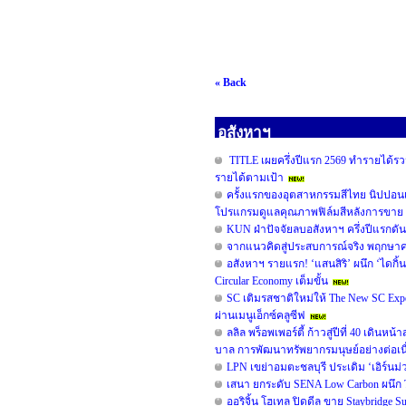
« Back
อสังหาฯ
TITLE เผยครึ่งปีแรก 2569 ทำรายได้รวม
รายได้ตามเป้า
ครั้งแรกของอุตสาหกรรมสีไทย นิปปอน
โปรแกรมดูแลคุณภาพฟิล์มสีหลังการขาย 
KUN ฝ่าปัจจัยลบอสังหาฯ ครึ่งปีแรกดั
จากแนวคิดสู่ประสบการณ์จริง พฤกษาคว้ารา
อสังหาฯ รายแรก! ‘แสนสิริ’ ผนึก ‘ไดกิ้น
Circular Economy เต็มขั้น
SC เติมรสชาติใหม่ให้ The New SC Ex
ผ่านเมนูเอ็กซ์คลูซีฟ
ลลิล พร็อพเพอร์ตี้ ก้าวสู่ปีที่ 40 เดิน
บาล การพัฒนาทรัพยากรมนุษย์อย่างต่อเน
LPN เขย่าอมตะชลบุรี ประเดิม ‘เอิร์นม่ว
เสนา ยกระดับ SENA Low Carbon ผนึก TO
ออริจิ้น โฮเทล ปิดดีล ขาย Staybridge