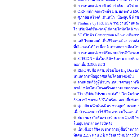
การเคหะแห่งชาติ ผนึกกำลังภาควิชาก
ORN ผนึก คณะวิทย์ฯ มช. ยกระดับ ESG ข
ศุภาลัย สร้างดี เดินหน้า “น้องสุขดี พี
Plantnery by PRUKSA ร่วมงานบ้านและ
ไว ปรับฟังก์ชัน–วัสดุได้ตามไลฟ์สไตล์ ระห
SC เปิดตัว Genscription พลิกแนวคิดกา
เอพี ไทยแลนด์ เห็นชีวิตคนเมือง ร่วมส่ง
ที่เลือกเองได้” เหนื่อยล้าท่ามกลางเมืองใหญ่
การเคหะแห่งชาติรับมอบเกียรติบัตรองค์
STECON หนึ่งในบริษัทรับเหมาก่อสร้าง
ดอกเบี้ย 3.30% ต่อปี
REIC จับมือ สสช. เชื่อมโยง Big Data
หนุนตลาดที่อยู่อาศัยเติบโตอย่างยั่งยืน
จากแสนสิริสู่ผู้นำประเทศ: “เศรษฐา ทว
ชาติ” พลิกโฉมโครงสร้างความเสมอภาค
รีโวกรุ๊ปจัดโปรฯแรงแห่งปี! “ไอเจ้นท์ 
Solar cell ขนาด 5 KW พร้อม ดอกเบี้ยพิเ
ศุภาลัย ผนึกพันธมิตร ชวนลูกบ้านชอปง่
เพื่อบ้านและการใช้ชีวิต ครบจบในแอปเด
สมาคมธุรกิจรับสร้างบ้าน เผย Q2/69 ‘ทร
ใหญ่ปลุกตลาดครึ่งปีหลัง
เอ็น.ซี.เฮ้าส์ซิ่ง เขย่าตลาดผู้ซื้อบ้า
พิเศษ 2.2% นาน 2 ปี พร้อมเสริมบริการบ้