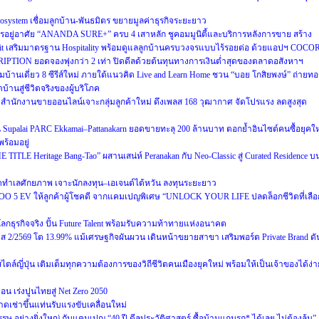
cosystem เชื่อมลูกบ้าน-พันธมิตร ขยายมูลค่าธุรกิจระยะยาว
อยู่อาศัย “ANANDA SURE+” ครบ 4 เสาหลัก ชูคอมมูนิตี้และบริการหลังการขาย สร้าง
usit เสริมมาตรฐาน Hospitality พร้อมดูแลลูกบ้านครบวงจรแบบไร้รอยต่อ ด้วยแอปฯ COCO
RIPTION ยอดจองพุ่งกว่า 2 เท่า ปิดดีลด้วยต้นทุนทางการเงินต่ำสุดของตลาดอสังหาฯ
ฉมบ้านเดี่ยว 8 ซีรีส์ใหม่ ภายใต้แนวคิด Live and Learn Home ชวน “บอย โกสิยพงษ์” ถ่ายท
บ้านสู่ชีวิตจริงของผู้บริโภค
นักงานขายออนไลน์เจาะกลุ่มลูกค้าใหม่ ดึงเพลส 168 วุฒากาศ จัดโปรแรง ลดสูงสุด
น Supalai PARC Ekkamai–Pattanakarn ยอดขายทะลุ 200 ล้านบาท ตอกย้ำอินไซต์คนซื้อยุคให
ร้อมอยู่
E TITLE Heritage Bang-Tao” ผสานเสน่ห์ Peranakan กับ Neo-Classic สู่ Curated Residence บ
ทำเลศักยภาพ เจาะนักลงทุน–เอเจนต์ไต้หวัน ลงทุนระยะยาว
OO 5 EV ให้ลูกค้าผู้โชคดี จากแคมเปญพิเศษ “UNLOCK YOUR LIFE ปลดล็อกชีวิตที่เลือ
่โลกธุรกิจจริง ปั้น Future Talent พร้อมรับความท้าทายแห่งอนาคต
2569 โต 13.99% แม้เศรษฐกิจผันผวน เดินหน้าขยายสาขา เสริมพอร์ต Private Brand ดั
ล์ญี่ปุ่น เติมเต็มทุกความต้องการของวิถีชีวิตคนเมืองยุคใหม่ พร้อมให้เป็นเจ้าของได้ง่า
 เร่งปูนไทยสู่ Net Zero 2050
ดเช่าขึ้นแท่นรับแรงขับเคลื่อนใหม่
ษ อย่างยิ่งใหญ่ กับแคมเปญ “40 ปี ดีลประวัติศาสตร์ ซื้อบ้านแถมรถ* ได้เลย ไม่ต้องลุ้น”