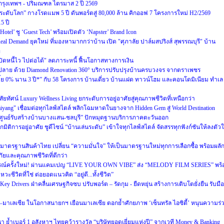
กรุงเทพฯ - ปริมณฑล ไตรมาส 2 ปี 2569
ครระดับโลก” กางโรดแมพ 5 ปี ดันพอร์ตสู่ 80,000 ล้าน คิกออฟ 7 โครงการใหม่ H2/2569
5 ปี
el’ ชู ‘Guest Tech’ พร้อมเปิดตัว ‘Napster’ Brand Icon
ู Real Demand ยุคใหม่ ที่มองหามากกว่าบ้าน เปิด "ศุภาลัย ปาล์มสปริงส์ สุพรรณบุรี" บ้าน
ท
ดหนี้ไว ไปต่อได้" ลดภาระหนี้ ฟื้นโอกาสทางการเงิน
ปลาย ด้วย Diamond Renovation 360° บริการปรับปรุงบ้านครบวงจร จากตราเพชร
บี้ย 0% นาน 3 ปี*” กับ 58 โครงการ บ้านเดี่ยว บ้านแฝด ทาวน์โฮม และคอนโดมิเนียม ทำเล
ทัศน์ Luxury Wellness Living ยกระดับการอยู่อาศัยสู่คุณภาพชีวิตที่เหนือกว่า
Naiyang" เชื่อมต่อทุกไลฟ์สไตล์ พลิกโฉมหาดในยางจาก Hidden Gem สู่ World Destination
“ศูนย์รับสร้างบ้านบางแสน-ชลบุรี” ปักหมุดฐานบริการภาคตะวันออก
มิติการอยู่อาศัย ชูดีไซน์ “บ้านเล่นระดับ” เข้าใจทุกไลฟ์สไตล์ จัดสรรทุกฟังก์ชันให้ลงตัว
าตรฐานสินค้าไทย เปลี่ยน “ความมั่นใจ” ให้เป็นมาตรฐานใหม่ทุกการเลือกซื้อ พร้อมผลั
ัยและคุณภาพชีวิตที่ดีกว่า
ารณ์ครั้งใหม่! ผ่านแคมเปญ “LIVE YOUR OWN VIBE” ส่ง “MELODY FILM SERIES” พร้
ชีวิตที่ใช่ ต่อยอดแนวคิด “อยู่ดี...ทั้งชีวิต”
 Drivers ฝ่าคลื่นเศรษฐกิจซบ ปรับพอร์ต – รัดกุม - ยืดหยุ่น สร้างการเติบโตยั่งยืน รับมือ
ย–มาเลเซีย ในโอกาสนายกฯ เยือนมาเลเซีย ตอกย้ำศักยภาพ ‘เซ็นทรัล ไอซิตี้’ หนุนความร่
ฒนา ย้ำเบอร์ 1 อสังหาฯ ไทยคว้ารางวัล “บริษัทยอดเยี่ยมแห่งปี” จากเวที Money & Banking