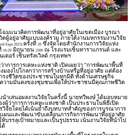
โฉมแนวคิดการพัฒนาที่อยู่อาศัยในเขตเมือง บูรณา
ิตผู้อยู่อาศัยแบบองค์รวม ภายใต้งานมหกรรมงานวิจัย
ครั้งที่
ซึ่งจัดโดยสำนักงานการวิจัยแห่ง
arch Expo 2025)
20
ี่
มิถุนายน
ณ โรงแรมเซ็นทาราแกรนด์ และ
16-20
2568
ตอร์ เซ็นทรัลเวิลด์ กรุงเทพฯ
ู้ว่าการการเคหะแห่งชาติ เปิดเผยว่า "การพัฒนาพื้นที่
องมองไปไกลกว่าการสร้างบ้านหรือที่อยู่อาศัย แต่ต้อง
การดำรงชีวิตของประชาชนในทุกมิติ ทั้งด้านเศรษฐกิจ
ละความมั่นคงของชุมชนเพื่อให้ประชาชนมีคุณภาพชีวิต
มนำเสนอผลงานวิจัยในครั้งนี้ นายทวีพงษ์ ได้มอบหมาย
องผู้ว่าการการเคหะแห่งชาติ เป็นประธานในพิธีเปิด
รวิจัยโดยได้เน้นย้ำถึงบทบาทสำคัญของการบูรณาการ
งแผนและพัฒนาขับเคลื่อนภารกิจการพัฒนาที่อยู่อาศัย
้บรรลุเป้าหมายและเป็นรูปธรรม เน้นงานวิจัยที่นำไป
ด้