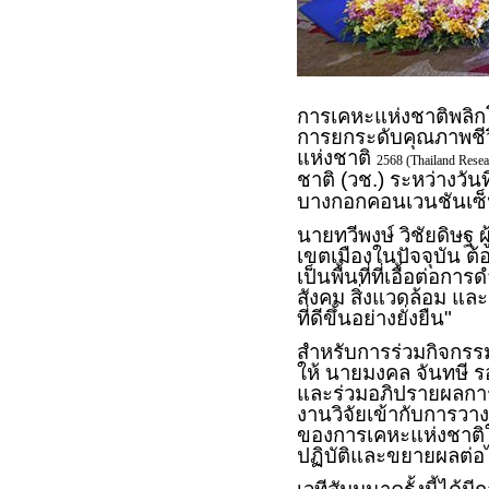
การเคหะแห่งชาติพลิก
การยกระดับคุณภาพชีว
แห่งชาติ
2568 (Thailand Rese
ชาติ (วช.) ระหว่างวันท
บางกอกคอนเวนชันเซ็นเ
นายทวีพงษ์ วิชัยดิษฐ ผ
เขตเมืองในปัจจุบัน ต้
เป็นพื้นที่ที่เอื้อต่อ
สังคม สิ่งแวดล้อม แ
ที่ดีขึ้นอย่างยั่งยืน"
สำหรับการร่วมกิจกรร
ให้ นายมงคล จันทษี ร
และร่วมอภิปรายผลกา
งานวิจัยเข้ากับการวา
ของการเคหะแห่งชาติให
ปฏิบัติและขยายผลต่อไ