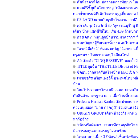
ดัชนีราคาที่ดินเปล่าก่อนการพัฒนา ใน
แสนสิริชี้ภูเก็ตโตแกร่งสู่ “เมืองมหาน
ตอกย้ำแบรนด์ที่เติบโตควบคู่ภูเก็ตตลอด 1
CP LAND ยกระดับธุรกิจโรงแรม ‘bedZ Hot
ศุภาลัย รุกจังหวัดที่ 30 "สุพรรณบุรี" ช
เดี่ยว-บ้านแฝดซีรีส์ใหม่ เริ่ม 4.39 ล้านบา
การเคหะฯ หนุนลูกบ้านร่วมมาตรการ "ปิ
หมดปัญหาผู้รับเหมาทิ้งงาน งบไม่บาน
“ควอลิตี้เฮ้าส์” จัดแคมเปญ “ล็อกดอกเ
กรุงเทพฯ ปริมณฑล ชลบุรี เชียงใหม่
A5 เปิดตัว "CINQ RESERVE" ตอกย้ำวิสัย
TITLE ลุยปั้น "THE TITLE District of 
ซีคอน รุกตลาดรับสร้างบ้าน EEC เปิด 
เฟรเซอร์ส พร็อพเพอร์ตี้ ประเทศไทย พลิก
บ้าน
โฮมโปร x เมกาโฮม ผนึก สมอ. ยกระดับม
ดันสินค้ามาตรฐาน มอก. เพื่อบ้านที่ปลอดภ
Pruksa x Harman Kardon เปิดประสบก
ควงหนุ่มฮอต “มาย ภาคภูมิ” ร่วมค้นหาจังหวะ
ORIGIN GROUP เดินหน้าธุรกิจ ผ่าน 5 Key
ทุกวัฏจักร
‘เซ็นทรัลพัฒนา’ ร่วมเวทีภาคธุรกิจไท
มือการลงทุนและเศรษฐกิจอาเซียน
โดดเด่นต่อเนื่อง 3 ปีซ้อน! เซ็นทรัลพั