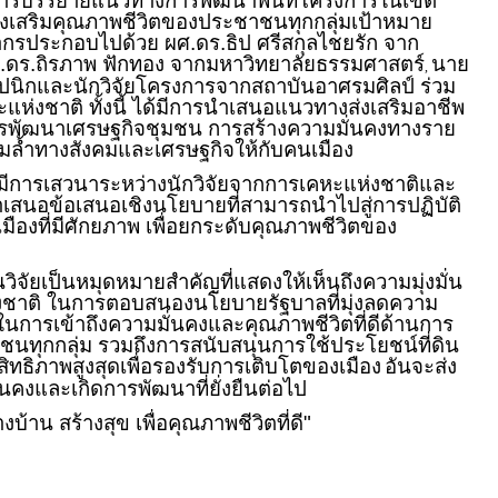
้มีการบรรยายแนวทางการพัฒนาพื้นที่โครงการในเขต
่อส่งเสริมคุณภาพชีวิตของประชาชนทุกกลุ่มเป้าหมาย
ทยากรประกอบไปด้วย ผศ.ดร.ธิป ศรีสกุลไชยรัก จาก
.ดร.ถิรภาพ ฟักทอง จากมหาวิทยาลัยธรรมศาสตร์
นาย
,
ถาปนิกและนักวิจัยโครงการจากสถาบันอาศรมศิลป์ ร่วม
แห่งชาติ ทั้งนี้ ได้มีการนำเสนอแนวทางส่งเสริมอาชีพ
นการพัฒนาเศรษฐกิจชุมชน การสร้างความมั่นคงทางราย
่อมล้ำทางสังคมและเศรษฐกิจให้กับคนเมือง
มีการเสวนาระหว่างนักวิจัยจากการเคหะแห่งชาติและ
อนำเสนอข้อเสนอเชิงนโยบายที่สามารถนำไปสู่การปฏิบัติ
เมืองที่มีศักยภาพ เพื่อยกระดับคุณภาพชีวิตของ
จัยเป็นหมุดหมายสำคัญที่แสดงให้เห็นถึงความมุ่งมั่น
งชาติ ในการตอบสนองนโยบายรัฐบาลที่มุ่งลดความ
สในการเข้าถึงความมั่นคงและคุณภาพชีวิตที่ดีด้านการ
ชนทุกกลุ่ม รวมถึงการสนับสนุนการใช้ประโยชน์ที่ดิน
ะสิทธิภาพสูงสุดเพื่อรองรับการเติบโตของเมือง
อันจะส่ง
นคงและเกิดการพัฒนาที่ยั่งยืนต่อไป
บ้าน สร้างสุข เพื่อคุณภาพชีวิตที่ดี"