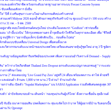
ารและองค์กรวิชาชีพ หวังยกระดับมาตรฐานอาคารระบบ Precast Concrete System
ับเคลื่อนอสังหาฯ ยั่งยืน
่สุขใจ” ปีที่ 4 เสริมสุขภาวะทางใจผ่านกิจกรรมศิลปะสร้างสรรค์
สวนแฟร์ Midyear 2026 ตอกย้ำศักยภาพธุรกิจรับสร้างบ้าน ชูแบบบ้านกว่า 100 แบบ สร้าง
ว่าง 31 กค. – 9 สค. 2569
รอยู่อาศัย ตอบโจทย์เทรนด์คนรุ่นใหม่ ประเดิมโมเดลแรก “GenRent” เช่าก่อนซื้อ
มอบ ‘เก้าอี้แบ่งปัน’ ให้กรุงเทพมหานคร ย้ำจุดยืนเข้าใจชีวิตในทุกรายละเอียด เพื่อ “ชีวิตด
 จนรู้สึกว่า “อยากมีมุมเล็กๆ นั่งพักสักแป๊บ... ก่อนที่จะไปต่อ”
กรต้นแบบขับเคลื่อน Universal Design เพื่อคนทั้งมวล
และวิศวกรรมระดับแนวหน้าของประเทศไทย เตรียมเสนอขายหุ้นกู้ชุดใหม่ อายุ 3 ปี ชูอัตร
 ยกระดับฐานข้อมูลอสังหาริมทรัพย์ของประเทศ เพิ่มความแม่นยำวิเคราะห์ Demand – Supply
ีสิน” คว้ารางวัลเกียรติยศ Thailand Zero Dropout ยกระดับแคมเปญภาคเอกชนสู่ “วาระแห่ง
ทางการศึกษาไทย
พระราม 2” ส่งแคมเปญ ‘Live Grand Pay Zero’ อยู่ฟรี 24 เดือน พร้อมลดภาระ ค่าไฟ ด้วยฟรี
ศษ และผ่อนต่ำ ล้านละ 1,800 บาท นาน 2 ปี ด่วน!! จำนวนจำกัด
ายกว่าเดิม เปิดตัว “Supalai Marketplace” บน SABAI Application รวมดีลพิเศษลดสูงสุด 3
ียว
งตัว’ ฝ่าปัจจัยลบรอบด้าน เดินหน้า ‘กองทุนประกันผู้บริโภค’ ดึงความเชื่อมั่น ลุยอีเวนต์
นกลางปี จับมือ ธนาคารออมสิน ปลดล็อคภาระ ทุ่มงบจัดโปร 0 บาท ให้ผู้อยากมีบ้าน รับดอกเบี้ย
านผ่าน Nc Qprompt