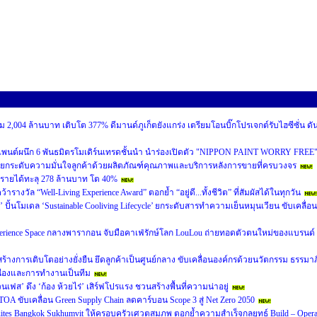
 2,004 ล้านบาท เติบโต 377% ดีมานด์ภูเก็ตยังแกร่ง เตรียมโอนบิ๊กโปรเจกต์รับไฮซีซั่น ดั
เพนต์ผนึก 6 พันธมิตรโมเดิร์นเทรดชั้นนำ นำร่องเปิดตัว "NIPPON PAINT WORRY FREE
ยกระดับความมั่นใจลูกค้าด้วยผลิตภัณฑ์คุณภาพและบริการหลังการขายที่ครบวงจร
นรายได้ทะลุ 278 ล้านบาท โต 40%
งวัล “Well-Living Experience Award” ตอกย้ำ “อยู่ดี...ทั้งชีวิต” ที่สัมผัสได้ในทุกวัน
’ ปั้นโมเดล ‘Sustainable Cooliving Lifecycle’ ยกระดับสารทำความเย็นหมุนเวียน ขับเคลื่อน
perience Space กลางพารากอน จับมือคาเฟ่รักษ์โลก LouLou ถ่ายทอดตัวตนใหม่ของแบรนด์
หน้าสร้างการเติบโตอย่างยั่งยืน ยึดลูกค้าเป็นศูนย์กลาง ขับเคลื่อนองค์กรด้วยนวัตกรรม ธรรมาภ
ื่องและการทำงานเป็นทีม
นเฟส’ ดึง ‘ก้อง ห้วยไร่’ เสิร์ฟโปรแรง ชวนสร้างพื้นที่ความน่าอยู่
A ขับเคลื่อน Green Supply Chain ลดคาร์บอน Scope 3 สู่ Net Zero 2050
 Suites Bangkok Sukhumvit ให้ครอบครัวเศวตสมภพ ตอกย้ำความสำเร็จกลยุทธ์ Build – Opera