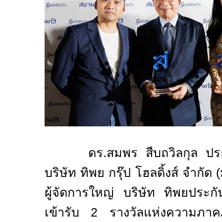
ดร.สมพร สืบถวิลกุล ประธาน
บริษัท ทิพย กรุ๊ป โฮลดิ้งส์ จำก
ผู้จัดการใหญ่ บริษัท ทิพยประ
เข้ารับ 2 รางวัลแห่งความภาค