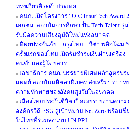
ทรงเกียรติระดับประเทศ
คปภ. เปิดโครงการ “OIC InsurTech Award 2
เอกชน–สถาบันการศึกษา ปั้น Tech Talent รุ่
รับมือความเสี่ยงอุบัติใหม่แห่งอนาคต
ทิพยประกันภัย – กรุงไทย – วีซ่า พลิกโฉม “ตุ
ครั้งแรกของไทย เปิดรับชำระเงินผ่านเครื่อ
คนขับและผู้โดยสาร
เลขาธิการ คปภ. บรรยายพิเศษหลักสูตรป
แพทย์ สถาบันมหิตลาธิเบศร ส่งเสริมบทบาทป
ความท้าทายของสังคมสูงวัยในอนาคต
เมืองไทยประกันชีวิต เปิดเผยรายงานความยั่
องค์กรวิถี ESG สู่เป้าหมาย Net Zero พร้อมขึ
ในไทยที่ร่วมลงนาม UN PRI