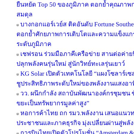
ยืนหยัด Top 50 ของภูมิภาค ตอกย้ำคุณภาพก
สมดุล
บางกอกแอร์เวย์ส ติดอันดับ Fortune Southe
ตอกย้ำศักยภาพการเติบโตและความแข็งแกร่
ระดับภูมิภาค
เชฟรอน ร่วมมือภาคีเครือข่าย สานต่อค่ายนิ
ปลุกพลังคนรุ่นใหม่ สู่นักวิทย์ทะเลรุ่นเยาว์
KG Solar เปิดตัวเทคโนโลยี “แผงโซลาร์เซ
ชูประสิทธิภาพระดับใหม่ของพลังงานแสงอาท
วว. ผนึกกำลัง สถาบันพัฒนาองค์กรชุมชน ขั
ขยะเป็นทรัพยากรมูลค่าสูง”
หอการค้าไทย ถก รมว.พลังงาน เสนอแนวทาง
ประชาชนและภาคธุรกิจ มุ่งเปลี่ยนผ่านสู่พล
การบินไทยเปิดตัวโปรโมชั่น “Amsterdam &