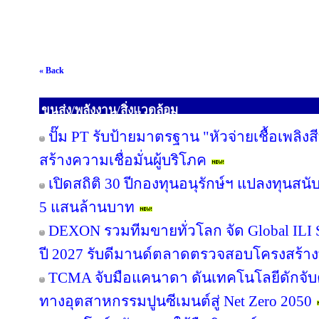
« Back
ขนส่ง/พลังงาน/สิ่งแวดล้อม
ปั๊ม PT รับป้ายมาตรฐาน "หัวจ่ายเชื้อเพลิ
สร้างความเชื่อมั่นผู้บริโภค
เปิดสถิติ 30 ปีกองทุนอนุรักษ์ฯ แปลงทุนสน
5 แสนล้านบาท
DEXON รวมทีมขายทั่วโลก จัด Global ILI S
ปี 2027 รับดีมานด์ตลาดตรวจสอบโครงสร้าง
TCMA จับมือแคนาดา ดันเทคโนโลยีดักจับค
ทางอุตสาหกรรมปูนซีเมนต์สู่ Net Zero 2050