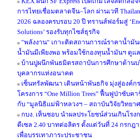
KEX ผนึก SF Express เปิดเกมโลจิสติกส์อั
การไทยเชื่อมตลาดจีน–โลก ผ่านเวที Thailan
2026 ฉลองครบรอบ 20 ปี ทรานส์ฟอร์มสู่ ‘End
Solutions’ รองรับทุกไซส์ธุรกิจ
"พลังงาน" เกาะติดสถานการณ์ราคาน้ำมันต
น้ำมันมีเพียงพอ พร้อมใช้กองทุนน้ำมันฯ ดู
บ้านปูผนึกพันธมิตรสถาบันการศึกษาด้านบ
บุคลากรแห่งอนาคต
เซ็นทรัลพัฒนา เดินหน้าพันธกิจ มุ่งสู่องค์
โครงการ “One Million Trees” ฟื้นฟูป่าซับคาร
กับ “มูลนิธิแม่ฟ้าหลวงฯ – สถาบันวิจัยวิทย
กบง. เห็นชอบ นำผลประโยชน์ส่วนเกินโรงกล
ดีเซล 2.40 บาทต่อลิตร ตั้งแต่วันที่ 24 กรกฎ
เพื่อบรรเทาภาระประชาชน