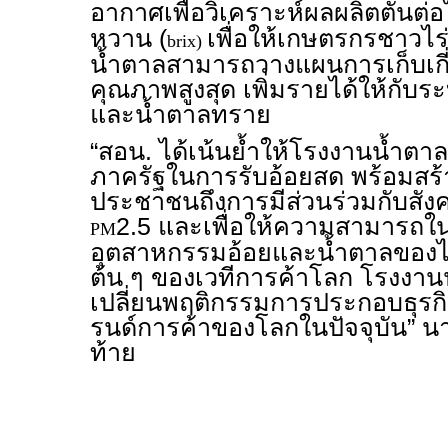
อากาศเพื่อวิเคราะห์ผลผลิตตันต่อไ
หวาน (
เพื่อให้เกษตรกรชาวไ
brix)
น้ำตาลสามารถวางแผนการเก็บเกี่ย
คุณภาพสูงสุด เพิ่มรายได้ให้กับ
และน้ำตาลทราย
“สอน. ได้เน้นย้ำให้โรงงานน้ำตา
ภาครัฐในการรับอ้อยสด พร้อมสร้า
ประชาชนถึงการมีส่วนร่วมกับสั
2.5 และเพื่อให้ความสามารถใ
PM
อุตสาหกรรมอ้อยและน้ำตาลของไท
ต้น ๆ ของเวทีการค้าโลก โรงงานน
เปลี่ยนพฤติกรรมการประกอบธุรกิ
รนด์การค้าของโลกในปัจจุบัน” น
ท้าย