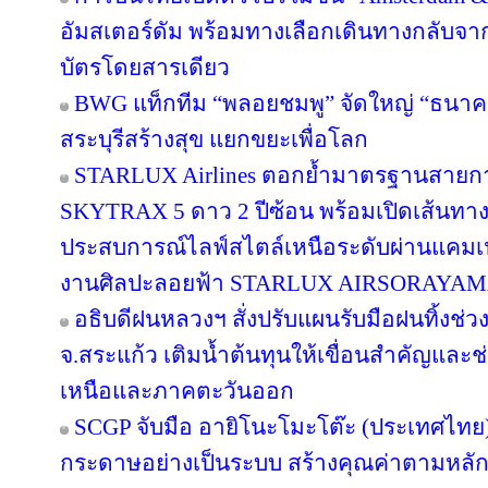
อัมสเตอร์ดัม พร้อมทางเลือกเดินทางกลับจาก
บัตรโดยสารเดียว
BWG แท็กทีม “พลอยชมพู” จัดใหญ่ “ธนาคารอิ
สระบุรีสร้างสุข แยกขยะเพื่อโลก
STARLUX Airlines ตอกย้ำมาตรฐานสายกา
SKYTRAX 5 ดาว 2 ปีซ้อน พร้อมเปิดเส้นทา
ประสบการณ์ไลฟ์สไตล์เหนือระดับผ่านแคมเ
งานศิลปะลอยฟ้า STARLUX AIRSORAYA
อธิบดีฝนหลวงฯ สั่งปรับแผนรับมือฝนทิ้งช่วง
จ.สระแก้ว เติมน้ำต้นทุนให้เขื่อนสำคัญและช
เหนือและภาคตะวันออก
SCGP จับมือ อายิโนะโมะโต๊ะ (ประเทศไทย) 
กระดาษอย่างเป็นระบบ สร้างคุณค่าตามหลัก