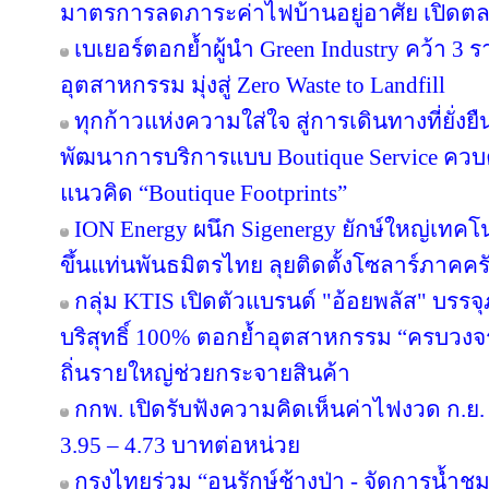
มาตรการลดภาระค่าไฟบ้านอยู่อาศัย เปิดต
เบเยอร์ตอกย้ำผู้นำ Green Industry คว้า 3
อุตสาหกรรม มุ่งสู่ Zero Waste to Landfill
ทุกก้าวแห่งความใส่ใจ สู่การเดินทางที่ยั่ง
พัฒนาการบริการแบบ Boutique Service ควบคู
แนวคิด “Boutique Footprints”
ION Energy ผนึก Sigenergy ยักษ์ใหญ่เท
ขึ้นแท่นพันธมิตรไทย ลุยติดตั้งโซลาร์ภาคครัว
กลุ่ม KTIS เปิดตัวแบรนด์ "อ้อยพลัส" บรร
บริสุทธิ์ 100% ตอกย้ำอุตสาหกรรม “ครบวงจร” 
ถิ่นรายใหญ่ช่วยกระจายสินค้า
กกพ. เปิดรับฟังความคิดเห็นค่าไฟงวด ก.ย. 
3.95 – 4.73 บาทต่อหน่วย
กรุงไทยร่วม “อนุรักษ์ช้างป่า - จัดการน้ำชุม