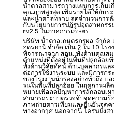
น้ำตาลสามารถวางแผนการเก็บเกี่ย
คุณภาพสูงสุด เพิ่มรายได้ให้กับ
และน้ำตาลทราย ลดจำนวนการลัก
กับนโยบายการปฏิรูปอุตสาหกรรม
2.5 ในภาคการเกษตร
PM
บริษัท น้ำตาลเกษตรกรผล จำกัด 
อุดรธานี จำกัด เป็น 2 ใน 10 โรง
พิจารณาจาก สอน. ทั้งด้านคุณสมบ
ตำแหน่งที่ตั้งอยู่ในพื้นที่ปลูกอ้
ทั้งด้านวิสัยทัศน์ ด้านบุคลากรและ
ต่อการใช้งานระบบ และมีการกร
ของโรงงานนำร่องอย่างทั่วถึง แล
รนในพื้นที่ปลูกอ้อย ในฤดูการผลิต
หมายเพื่อลดปัญหาการลักลอบเผ
สามารถระบบตรวจจับจุดความร้อนใ
ภาพถ่ายดาวเทียมและยืนยันจุดค
ทางอากาศ นอกจากนี้ โดรนยังส