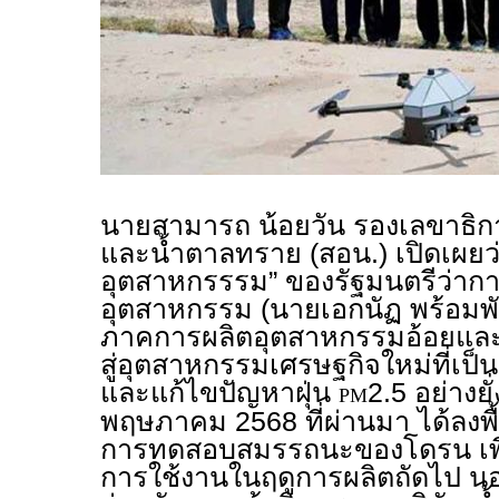
นายสามารถ น้อยวัน รองเลขาธิ
และน้ำตาลทราย (สอน.) เปิดเผยว
อุตสาหกรรรม” ของรัฐมนตรีว่าก
อุตสาหกรรม (นายเอกนัฏ พร้อมพั
ภาคการผลิตอุตสาหกรรมอ้อยแล
สู่อุตสาหกรรมเศรษฐกิจใหม่ที่เป็น
และแก้ไขปัญหาฝุ่น
2.5 อย่างยั่
PM
พฤษภาคม 2568 ที่ผ่านมา ได้ลงพื้
การทดสอบสมรรถนะของโดรน เพื
การใช้งานในฤดูการผลิตถัดไป นอก