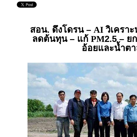
สอน. ดึงโดรน –
AI
วิเคราะห
ลดต้นทุน – แก้
PM
2.5 – ย
อ้อยและน้ำต