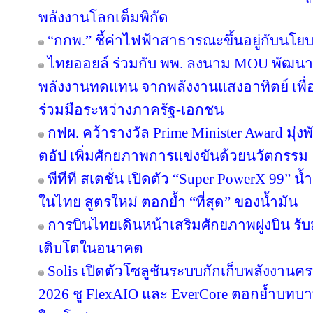
พลังงานโลกเต็มพิกัด
“กกพ.” ชี้ค่าไฟฟ้าสาธารณะขึ้นอยู่กับนโย
ไทยออยล์ ร่วมกับ พพ. ลงนาม MOU พัฒนา ป
พลังงานทดแทน จากพลังงานแสงอาทิตย์ เพื
ร่วมมือระหว่างภาครัฐ-เอกชน
กฟผ. คว้ารางวัล Prime Minister Award มุ่
ตอัป เพิ่มศักยภาพการแข่งขันด้วยนวัตกรรม
พีทีที สเตชั่น เปิดตัว “Super PowerX 99” 
ในไทย สูตรใหม่ ตอกย้ำ “ที่สุด” ของน้ำมัน
การบินไทยเดินหน้าเสริมศักยภาพฝูงบิน รั
เติบโตในอนาคต
Solis เปิดตัวโซลูชันระบบกักเก็บพลังงานคร
2026 ชู FlexAIO และ EverCore ตอกย้ำบทบาท