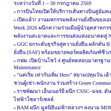
ระหว่างวันที่ 1 – 30 กรกฎาคม 2569
การบินไทยเปิดให้บริการเส้นทางบินสู่อัมสเ
เปิดแล้ว! งานมหกรรมพลังงานยั่งยืนของเอเ
Week 2026 ผนึกความร่วมมือผู้นำอุตสาหกรร
พลังงานสะอาดและการขนส่งแห่งอนาคตสู่ N
GGC ยกระดับธุรกิจสู่ความยั่งยืน ผลักดัน 
ยั่งยืน (SAF) พร้อมขยายพอร์ตผลิตภัณฑ์ชีว
กฟผ. เปิดบ้านโชว์ 4 ศูนย์ทดสอบมาตรฐา
Maintenance
“แค่เริ่ม เท่ากับเพิ่ม Hero” สยามปทุมวัน เ
ชวนผู้เช่า-พนักงาน ร่วมสร้าง Green Commu
ราชพัฒนา เอ็นเนอร์ยี ผนึก CSSC–มจธ. ดัน
ไฟฟ้าโซลาร์เซลล์
BAM ผนึก มูลนิธิแม่ฟ้าหลวงฯ ลงนาม MOU 