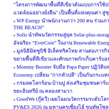
“โครงการพัฒนาพื้นที่สีเขียวต้นแบบการใช้ประ
แวดล้อมอย่างยั่งยืน” เป็นพื้นที่แห่งคุณค่า ส
WP Energy นำพนักงานกว่า 200 คน ร่วม
THE BEACH”
Solis นำทัพนวัตกรรมสู่ยุค Solar-plus-stora
อัจฉริยะ “EverCore” ในงาน Renewable Energ
มูลนิธิมิตซูบิชิ อิเล็คทริคไทย สานต่อภารกิจ
ขยายพื้นที่สีเขียวและศักยภาพกักเก็บคาร์บอน
Mommy Booster จับมือ Papa Paper ปฏิวัติแพ
Economy เปลี่ยน "กากหัวปลี" เป็นกันกระแท
กรมลดโลกร้อน-บ้านปู ส่งเสริมชุมชนคาร์บอ
ขยะอินทรีย์ ณ คลองสามวา
GoodWe (กู๊ดวี) เผยโฉมนวัตกรรมระดับโล
PV&ES 2026 ณ มหานครเซี่ยงไฮ้ ขนทัพโซลู