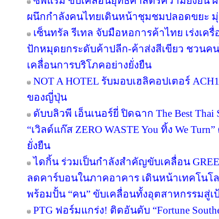
ซีพีแรม ขับเคลื่อนยุทธศาสตร์ความยั่งยืน 
ผนึกกำลังคนไทยเดินหน้าชุมชมปลอดขยะ มุ่งส
เซ็นทรัล รีเทล จับมือหอการค้าไทย เร่งเครื่อ
ปักหมุดยกระดับค้าปลีก-ค้าส่งสีเขียว ชวนคน
เคลื่อนการบริโภคอย่างยั่งยืน
NOT A HOTEL รับมอบเฮลิคอปเตอร์ ACH130
ของญี่ปุ่น
ดับบลิวพี เอ็นเนอร์ยี่ ปิดฉาก The Best Tha
“เวิลด์แก๊ส ZERO WASTE You ทิ้ง We Turn
ยั่งยืน
ไดกิ้น ร่วมเป็นกำลังสำคัญขับเคลื่อน GRE
ลดคาร์บอนในภาคอาคาร เดินหน้าเทคโนโลยี
พร้อมปั้น “คน” ขับเคลื่อนทั้งอุตสาหกรรมสู
PTG ฟอร์มแกร่ง! ติดอันดับ “Fortune Southea