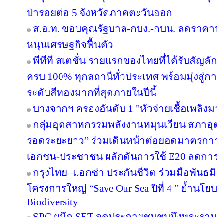
ป่ารอยต่อ 5 จังหวัดภาคตะวันออก
ส.อ.ท. ขอบคุณรัฐบาล-กบง.-กบน. ลดราคาน้
หนุนเศรษฐกิจฟื้นตัว
พีทีที สเตชั่น รายแรกของไทยที่ได้รับสัญล
ครบ 100% ทุกสถานีทั่วประเทศ พร้อมมุ่งสู่ก
ระดับสีทองมากที่สุดภายในปีนี้
บางจากฯ ครองอันดับ 1 "หัวจ่ายเชื้อเพลิง
กลุ่มอุตสาหกรรมพลังงานหมุนเวียน สภาอุ
รอดระยะยาว” ร่วมเดินหน้าต่อยอดมาตรการภ
เอกชน-ประชาชน ผลักดันการใช้ E20 ลดกา
กรุงไทย–แอกซ่า ประกันชีวิต ร่วมมือพันธ
โครงการใหญ่ “Save Our Sea ปีที่ 4 ” ย้ำนโ
Biodiversity
SPC ผนึก SET จุดประกายชุมชนบึงพระราม