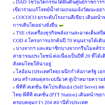
DAD โชว์นวัตกรรมใต้ผืนดินศูนย์ราชการฯ
เขียวร่วมแก้โจทย์น้ำท่วมถนนแจ้งวัฒนะอย่าง
COCOCO ยกระดับโรงงานสีเขียว เดินหน้า
การเติบโตอย่างยั่งยืน
TSE เร่งเครื่องธุรกิจพลังงานสะอาดเต็มสปีด
COD 4 โครงการแรกต้นปี 70 หนุนรายได้เต
บางจากฯ และสมาชิกบางจากกรีนไมลส์ร่วม
สาธารณประโยชน์ ต่อเนื่องเป็นปีที่ 20 ที่ได้
สังคมไทยให้น่าอยู่
ไลอ้อน (ประเทศไทย) ผนึกกำลังภาครัฐ เอก
เลน สร้างสมดุลระบบนิเวศ สู่เป้าหมายความยั
พีทีที สเตชั่น จัดโปรเติมเอง (Self Serve) ล
ไทย พีทีที สเตชั่น (PTT Station) เดินหน้าขย
ครอบคลุมกว่า 204 สถานีทั่วประเทศ