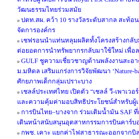
วัฒนธรรมไทยร่วมสมัย
ปตท.สผ. คว้า 10 รางวัลระดับสากล สะท้อ
จัดการองค์กร
เชฟรอนนำแท่นหลุมผลิตทั้งโครงสร้างกลับมา
ต่อยอดการนำทรัพยากรกลับมาใช้ใหม่ เพื่อ
GULF ชูความเชี่ยวชาญด้านพลังงานสะอาด 
ม.มหิดล เสริมแกร่งการวิจัยพัฒนา ‘Nature-b
ศักยภาพเด็กกลุ่มเปราะบาง
เชลล์ประเทศไทย เปิดตัว “เชลล์ วี-เพาเวอ
และความคุ้มค่ามอบสิทธิประโยชน์สำหรับผู้เต
การบินไทย–บางจาก ร่วมเติมน้ำมัน SAF ที
เดินหน้าสนับสนุนอุตสาหกรรมการบินคาร์บ
กพช. เคาะ แยกค่าไฟสาธารณะออกจากบิล