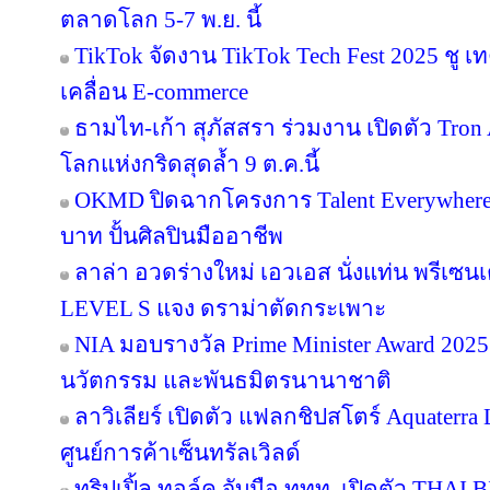
ตลาดโลก 5-7 พ.ย. นี้
TikTok จัดงาน TikTok Tech Fest 2025 ชู เ
เคลื่อน E-commerce
ธามไท-เก้า สุภัสสรา ร่วมงาน เปิดตัว Tro
โลกแห่งกริดสุดล้ำ 9 ต.ค.นี้
OKMD ปิดฉากโครงการ Talent Everywhere
บาท ปั้นศิลปินมืออาชีพ
ลาล่า อวดร่างใหม่ เอวเอส นั่งแท่น พรีเซน
LEVEL S แจง ดราม่าตัดกระเพาะ
NIA มอบรางวัล Prime Minister Award 2025 
นวัตกรรม และพันธมิตรนานาชาติ
ลาวิเลียร์ เปิดตัว แฟลกชิปสโตร์ Aquater
ศูนย์การค้าเซ็นทรัลเวิลด์
ทริปเปิ้ล ทอล์ค จับมือ ททท. เปิดตัว THAI 