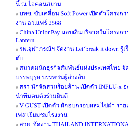
นี้ ณ ไอคอนสยาม
บพข. ขับเคลื่อน Soft Power เปิดตัวโครงก
งาน อว.แฟร์ 2568
China UnionPay มอบเงินบริจาคในโครงการ P
Lantern
รพ.จุฬาภรณ์ฯ จัดงาน Let’break it down รู้เ
ตับ
สมาคมนักธุรกิจสัมพันธ์แห่งประเทศไทย จัด
บรรพบุรุษ บรรพชนผู้ล่วงลับ
สรา นักจัดสวนร้อยล้าน เปิดตัว INFLU-x อค
นำทีมคนดังร่วมยินดี
V-GUST เปิดตัว ผักอบกรอบผสมไข่ผำ ราย
เฟส เยี่ยมชมโรงงาน
สวธ. จัดงาน THAILAND INTERNATIO