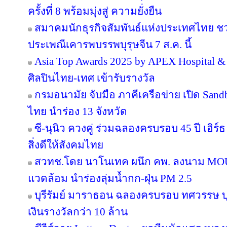
ครั้งที่ 8 พร้อมมุ่งสู่ ความยั่งยืน
สมาคมนักธุรกิจสัมพันธ์แห่งประเทศไทย 
ประเพณีเคารพบรรพบุรุษจีน 7 ส.ค. นี้
Asia Top Awards 2025 by APEX Hospital & C
ศิลปินไทย-เทศ เข้ารับรางวัล
กรมอนามัย จับมือ ภาคีเครือข่าย เปิด San
ไทย นำร่อง 13 จังหวัด
ซี-นุนิว ควงคู่ ร่วมฉลองครบรอบ 45 ปี เอิร
สิ่งดีให้สังคมไทย
สวทช.โดย นาโนเทค ผนึก คพ. ลงนาม MOU 
แวดล้อม นำร่องลุ่มน้ำกก-ฝุ่น PM 2.5
บุรีรัมย์ มาราธอน ฉลองครบรอบ ทศวรรษ บุ
เงินรางวัลกว่า 10 ล้าน