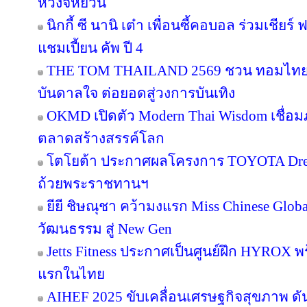
หวงจี้หยวน
นิกกี้ ซี นานิ เต๋า เพื่อนซี้คอบอล ร่วมเชียร
แชมเปี้ยน คัพ ปี 4
THE TOM THAILAND 2569 ชวน ทอมไทย โ
บันดาลใจ ต่อยอดสู่วงการบันเทิง
OKMD เปิดตัว Modern Thai Wisdom เชื่อมภู
ตลาดสร้างสรรค์โลก
โตโยต้า ประกาศผลโครงการ TOYOTA Dream 
ถ้วยพระราชทานฯ
ยียี ชิษณุชา คว้ามงแรก Miss Chinese Glob
วัฒนธรรม สู่ New Gen
Jetts Fitness ประกาศเป็นศูนย์ฝึก HYROX พร้
แรกในไทย
AIHEF 2025 ขับเคลื่อนเศรษฐกิจสุขภาพ ดั