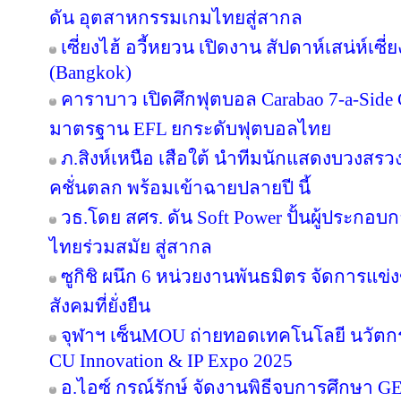
ดัน อุตสาหกรรมเกมไทยสู่สากล
เซี่ยงไฮ้ อวี้หยวน เปิดงาน สัปดาห์เสน่ห์เซี
(Bangkok)
คาราบาว เปิดศึกฟุตบอล Carabao 7-a-Side
มาตรฐาน EFL ยกระดับฟุตบอลไทย
ภ.สิงห์เหนือ เสือใต้ นำทีมนักแสดงบวงสร
คชั่นตลก พร้อมเข้าฉายปลายปี นี้
วธ.โดย สศร. ดัน Soft Power ปั้นผู้ประกอบก
ไทยร่วมสมัย สู่สากล
ซูกิชิ ผนึก 6 หน่วยงานพันธมิตร จัดการแข่
สังคมที่ยั่งยืน
จุฬาฯ เซ็นMOU ถ่ายทอดเทคโนโลยี นวัตก
CU Innovation & IP Expo 2025
อ.ไอซ์ กรณ์รักษ์ จัดงานพิธีจบการศึกษา GE 16