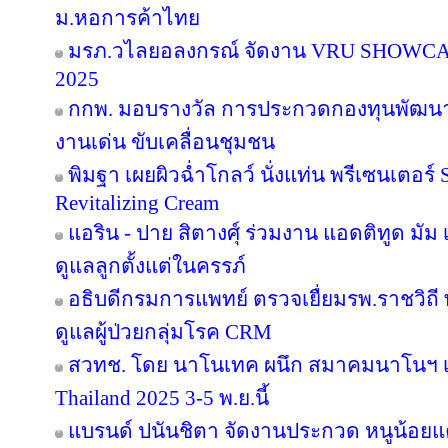
ม.หอการค้าไทย
มรภ.วไลยอลงกรณ์ จัดงาน VRU SHOWC
2025
กกพ. มอบรางวัล การประกวดกองทุนพัฒนาไ
งานเด่น ขับเคลื่อนชุมชน
พิมฐา เผยผิวฉ่ำโกลว์ นั่งแท่น พรีเซนเตอร์
Revitalizing Cream
แอริน - ปาย สิตางศุ์ ร่วมงาน แอดติทูด มัม เป
ดูแลลูกตั้งแต่ในครรภ์
อธิบดีกรมการแพทย์ ตรวจเยื่ยมรพ.ราชวิ
ดูแลผู้ป่วยกลุ่มโรค CRM
สวทช. โดย นาโนเทค ผนึก สมาคมนาโนฯ เ
Thailand 2025 3-5 พ.ย.นี้
แบรนด์ ปนันชิตา จัดงานประกวด หนูน้อยแค