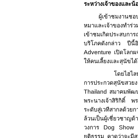
ระหว่างเจ้าของและน้
ผู้เข้าชมงานชอบอ
หมาและเจ้าของทำร่วมกั
เข้าชมเกิดประสบการณ
บริโภคดังกล่าว ปีนี
Adventure
เปิดโลกผ
ให้คนเลี้ยงและสุนัขได
โดยไฮไลท์สำคัญซึ่
การประกวดสุนัขสวย
Thailand
สมาคมพัฒนา
พระนางเจ้าสิริกิติ์
ระดับสู่เวทีสากลด้ว
ล้วนเป็นผู้เชี่ยวชาญด
วงการ
Dog Sho
ยุติธรรม คาดว่าจะมี