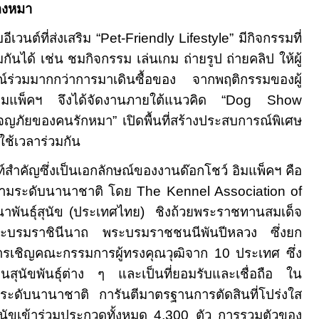
องหมา
ีเวนต์ที่ส่งเสริม “
Pet-Friendly Lifestyle”
มีกิจกรรมที่
นได้ เช่น ชมกิจกรรม เล่นเกม ถ่ายรูป ถ่ายคลิป ให้ผู้
์ร่วมมากกว่าการมาเดินซื้อของ จากพฤติกรรมของผู้
้อิมแพ็คฯ จึงได้จัดงานภายใต้แนวคิด “
Dog Show
จญภัยของคนรักหมา” เปิดพื้นที่สร้างประสบการณ์พิเศษ
้ใช้เวลาร่วมกัน
งเป็นเอกลักษณ์ของงานด๊อกโชว์ อิมแพ็คฯ คือ
งามระดับนานาชาติ โดย
The Kennel Association of
พันธุ์สุนัข (ประเทศไทย) ชิงถ้วยพระราชทานสมเด็จ
 พระบรมราชินีนาถ พระบรมราชชนนีพันปีหลวง ซึ่งยก
ยการเชิญคณะกรรมการผู้ทรงคุณวุฒิจาก 10 ประเทศ ซึ่ง
้านสุนัขพันธุ์ต่าง ๆ และเป็นที่ยอมรับและเชื่อถือ ใน
w
ระดับนานาชาติ การันตีมาตรฐานการตัดสินที่โปร่งใส
สุนัขเข้าร่วมประกวดทั้งหมด 4,300 ตัว การรวมตัวของ