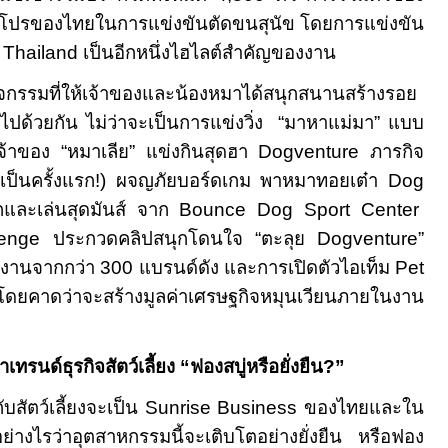
อโปรของไทยในการแข่งขันตัดขนสุนัข โดยการแข่งขัน
. Thailand
เป็นอีกหนึ่งไฮไลต์สำคัญของงาน
กิจกรรมที่ให้เจ้าของและน้องหมาได้สนุกสนานสร้างรอย
ไปด้วยกัน ไม่ว่าจะเป็นการแข่งวิ่ง “มาหาแม่มา” แบบ
จ้าของ “หมาเลีย” แข่งกินสุดฮา
Dogventure
ภารกิจ
ัวเป็นครั้งแรก!) ผจญภัยบอร์ดเกม พาหมาทอยเต๋า
Dog
กและเล่นสุดมันส์ จาก
Bounce Dog Sport Center
lenge
ประกวดคลิปสนุกโดนใจ “ตะลุย
Dogventure”
งานจากกว่า 300 แบรนด์ดัง และการเปิดตัวไอเท็ม
Pet
ด โดยคาดว่าจะสร้างมูลค่าเศรษฐกิจหมุนเวียนภายในงาน
ทรนด์ธุรกิจสัตว์เลี้ยง “ฟองสบู่หรือยั่งยืน
?”
บสัตว์เลี้ยงจะเป็น
Sunrise Business
ของไทยและใน
อย่างไรว่าอุตสาหกรรมนี้จะเติบโตอย่างยั่งยืน หรือฟอง