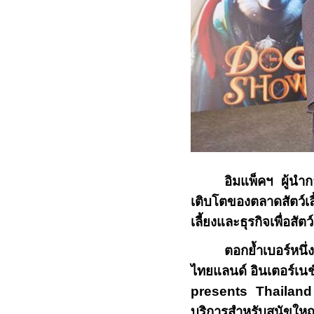
อิมแพ็คฯ ผู้นำ
เติบโตของตลาดสัตว์เลี
เลี้ยงและธุรกิจเพื่อสัต
ตอกย้ำเบอร์หนึ่
ไทยแลนด์ อินเตอร์เนช
presents Thailan
บริการสำหรับสุนัขให