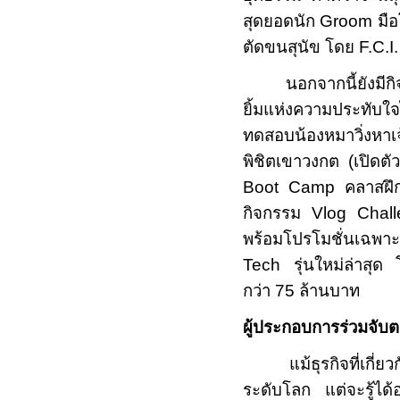
สุดยอดนัก
Groom
มื
ตัดขนสุนัข โดย
F.C.I
นอกจากนี้ยังมี
ยิ้มแห่งความประทับใจ
ทดสอบน้องหมาวิ่งหาเ
พิชิตเขาวงกต (เปิดต
Boot Camp
คลาสฝึ
กิจกรรม
Vlog Chal
พร้อมโปรโมชั่นเฉพาะ
Tech
รุ่นใหม่ล่าสุ
กว่า 75 ล้านบาท
ผู้ประกอบการร่วมจับตาเ
แม้ธุรกิจที่เกี่ยวกั
ระดับโลก แต่จะรู้ได้