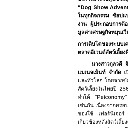
“
Dog Show Adven
ในทุกกิจกรรม ช้อปแ
งาน ผู้ประกอบการต้
มูลค่าเศรษฐกิจหมุนเ
การเติบโตของระบบเศรษฐ
ตลาดอีเวนต์สัตว์เลี้ยง
นางสาวกุลวดี จิ
แมเนจเม้นท์ จำกัด
เ
และทั่วโลก โดยจาก
สัตว์เลี้ยงในไทยปี 256
ทำให้ "
Petconom
เช่นกัน เนื่องจากครอบ
ของใช้ เฟอร์นิเจอร์
เกี่ยวข้องหลังสัตว์เลี