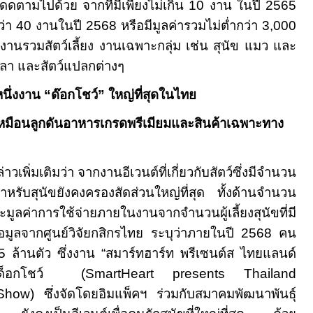
ดตามไปด้วย จากที่มีเพียงไม่เกิน 10 งาน ในปี 2565
กว่า 40 งานในปี 2568 หรือมีมูลค่ารวมไม่ต่ำกว่า 3,000
งานรวมสัตว์เลี้ยง งานเฉพาะกลุ่ม เช่น สุนัข แมว และ
ปลา และสัตว์แปลกต่างๆ
นึ่งงาน “ด๊อกโชว์” ใหญ่ที่สุดในไทย
ัขเหมือนลูกดันอาหารเกรดพรีเมียมและสินค้าเฉพาะทาง
่าวเพิ่มเติมว่า จากงานอีเวนต์ที่เกี่ยวกับสัตว์ซึ่งมีจำนวน
สำหรับสุนัขยังคงครองสัดส่วนใหญ่ที่สุด ทั้งด้านจำนวน
ะมูลค่าการใช้จ่ายภายในงานจากจำนวนผู้เลี้ยงสุนัขที่มี
มูลจากศูนย์วิจัยกสิกรไทย ระบุว่าภายในปี 2568 คน
.45 ล้านตัว ซึ่งงาน “สมาร์ทฮาร์ท พรีเซนต์ส ไทยแลนด์
ล ด็อกโชว์ (
SmartHeart presents Thailand
g Show)
ซึ่งจัดโดยอิมแพ็คฯ ร่วมกับสมาคมพัฒนาพันธุ์