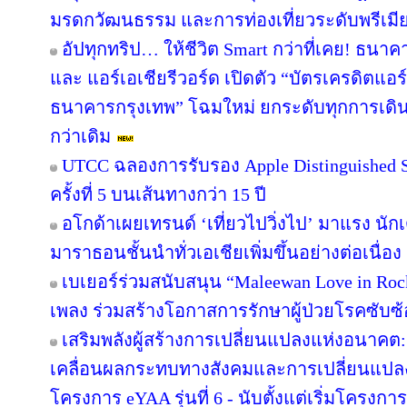
มรดกวัฒนธรรม และการท่องเที่ยวระดับพรีเมี
อัปทุกทริป… ให้ชีวิต Smart กว่าที่เคย! ธนาค
และ แอร์เอเชียรีวอร์ด เปิดตัว “บัตรเครดิตแอร
ธนาคารกรุงเทพ” โฉมใหม่ ยกระดับทุกการเดินทา
กว่าเดิม
UTCC ฉลองการรับรอง Apple Distinguished Sc
ครั้งที่ 5 บนเส้นทางกว่า 15 ปี
อโกด้าเผยเทรนด์ ‘เที่ยวไปวิ่งไป’ มาแรง 
มาราธอนชั้นนำทั่วเอเชียเพิ่มขึ้นอย่างต่อเนื่อง
เบเยอร์ร่วมสนับสนุน “Maleewan Love in Rock
เพลง ร่วมสร้างโอกาสการรักษาผู้ป่วยโรคซับซ้อ
เสริมพลังผู้สร้างการเปลี่ยนแปลงแห่งอนาค
เคลื่อนผลกระทบทางสังคมและการเปลี่ยนแปล
โครงการ eYAA รุ่นที่ 6 - นับตั้งแต่เริ่มโครง