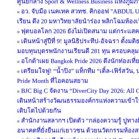
ศูนย์กลาง Sport & Wellness Business แห่งภูมิ
อว. จับมือ เนคเทค สวทช. คิกออฟ "ABDUL Uni
เรียน ดึง 20 มหาวิทยาลัยนำร่อง พลิกโฉมห้องเร
ฟุตบอลโลก 2026 ยังไม่เปิดสนาม แต่กระแสคน
เดินหน้าสู่ปีที่ 9! มูลนิธิประทีป-อัจฉรา ตั้
มอบทุนบุตรพนักงานเรียนดี 281 ทุน ครอบคลุม
อโกด้าเผย Bangkok Pride 2026 ดึงนักท่องเที่ย
เตรียมใจฟู! “น้ำปิง” แท็กทีม “เติ้ล-เฟิร์สวัน
Pride Month ที่ไอคอนสยาม
BJC Big C จัดงาน “DiverCity Day 2026: All Ge
เดินหน้าสร้างวัฒนธรรมองค์กรแห่งความเข้าใจ 
เติบโตไปด้วยกัน
สำนักงานสลากฯ เปิดตัว “กล่องความรู้ ปูทางฝัน”
อนาคตที่ยั่งยืนแก่เยาวชน ด้วยนวัตกรรมห้องส