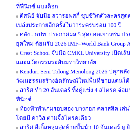
ที่ฟีนิกซ์ แบงค็อก
ดิสนีย์ จับมือ สวารอฟสกี้ ชุบชีวิตตัวละครสุดค
เปล่งประกายอีกครั้งในวาระครบรอบ 100 ปี
คลัง - ธปท. ประกาศผล 5 สุดยอดเยาวชน ปร
ยุคใหม่ ต้อนรับ 2026 IMF–World Bank Group 
Crest School จับมือ CMKL University เปิดเส้
และนวัตกรรมระดับมหาวิทยาลัย
Kenduri Seni Tolong Menolong 2026 ปลุกพลัง
วัฒนธรรมสร้างอัตลักษณ์ใหม่พื้นที่ชายแดนใต้ 
สาริศ ทำ 20 อันเดอร์ ทิ้งคู่แข่ง 4 สโตรค จ่
ฟีนิกซ์
ท้องฟ้าทำเกมรอบสอง บางกอก คลาสสิค เล่นไ
โดยมี คาวิส ตามจี้สโตรคเดียว
สาริศ อีเกิ้ลหลุมสุดท้ายขึ้นนำ 10 อันเดอร์ 