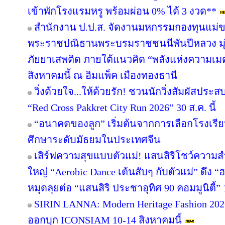
เข้าพักโรงแรมหรู พร้อมผ่อน 0% ได้ 3 งวด**
สำนักงาน ป.ป.ส. จัดงานมหกรรมกองทุนแม่ข
พระราชปณิธานพระบรมราชชนนีพันปีหลวง มุ่ง
ภัยยาเสพติด ภายใต้แนวคิด “พลังแห่งความเมต
สิงหาคมนี้ ณ อิมแพ็ค เมืองทองธานี
วิ่งด้วยใจ...ให้ด้วยรัก! ชวนนักวิ่งสัมผัสปร
“Red Cross Pakkret City Run 2026” 30 ส.ค. นี้
“อนาคตของลูก” เริ่มต้นจากการเลือกโรงเรียนที
ศึกษาระดับมัธยมในประเทศจีน
เสิร์ฟความสุขแบบตัวแม่! แสนสิริโชว์ความสำ
ใหญ่ “Aerobic Dance เต้นสับๆ กับตัวแม่” ดึง “
หมุดลุยต่อ “แสนสิริ ประชาอุทิศ 90 คอมมูนิตี้” 1
SIRIN LANNA: Modern Heritage Fashion 2
ออกบุก ICONSIAM 10-14 สิงหาคมนี้