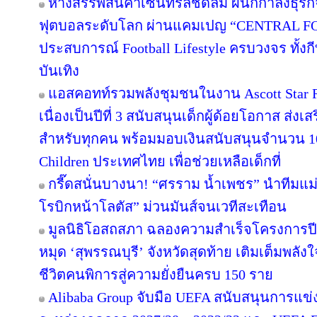
ห้างสรรพสินค้าเซ็นทรัลชิดลม ผนึกกำลังธุร
ฟุตบอลระดับโลก ผ่านแคมเปญ “CENTRAL F
ประสบการณ์ Football Lifestyle ครบวงจร ทั้ง
บันเทิง
แอสคอทท์รวมพลังชุมชนในงาน Ascott Star Re
เนื่องเป็นปีที่ 3 สนับสนุนเด็กผู้ด้อยโอกาส ส่ง
สำหรับทุกคน พร้อมมอบเงินสนับสนุนจำนวน 10
Children ประเทศไทย เพื่อช่วยเหลือเด็กที่
กรี๊ดสนั่นบางนา! “ศรราม น้ำเพชร” นำทีมแม
โรบิกหน้าโลตัส” ม่วนมันส์จนเวทีสะเทือน
มูลนิธิโอสถสภา ฉลองความสำเร็จโครงการปีท
หมุด ‘สุพรรณบุรี’ จังหวัดสุดท้าย เติมเต็มพลัง
ชีวิตคนพิการสู่ความยั่งยืนครบ 150 ราย
Alibaba Group จับมือ UEFA สนับสนุนการแ