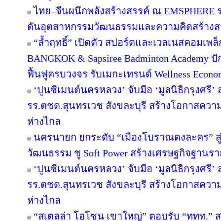
ไทย–จีนผนึกพลังสร้างสรรค์ ณ EMSPHERE ร
ดันอุตสาหกรรมวัฒนธรรมและความคิดสร้างสรร
“ล้ำฤทธิ์” เปิดตัว สปอร์ตและเวลเนสคอมเพ
BANGKOK & Sapsiree Badminton Academy ปั
ฟื้นฟูครบวงจร รับเมกะเทรนด์ Wellness Econ
‘ปูนซีเมนต์นครหลวง’ จับมือ ‘มูลนิธิกรุงศรี’
รร.ตชด.สุนทรเวช สังขละบุรี สร้างโอกาสความเ
ห่างไกล
นครนายก ยกระดับ “เมืองโบราณดงละคร” สู่ห
วัฒนธรรม ชู Soft Power สร้างเศรษฐกิจฐานรา
‘ปูนซีเมนต์นครหลวง’ จับมือ ‘มูลนิธิกรุงศรี’
รร.ตชด.สุนทรเวช สังขละบุรี สร้างโอกาสความเ
ห่างไกล
“สเตลล่า โอโซน เขาใหญ่” ตอบรับ “ททท.” ส