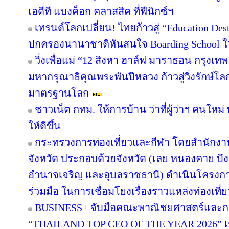
เอดีที แบงค็อก คลาสสิค ที่ฟีนิกซ์ฯ
เทรนด์โลกเปลี่ยน! ไทยก้าวสู่ “Education Dest
ปกครองนานาชาติหันสนใจ Boarding School ใน
วิ่งเพื่อแม่ “12 สิงหา ฮาล์ฟ มาราธอน กรุงเ
มหากรุณาธิคุณพระพันปีหลวง ก้าวสู่วิ่งรักษ์โ
มาตรฐานโลก
ชาวเน็ต กทม. ให้การบ้าน ว่าที่ผู้ว่าฯ คนให
ให้ดีขึ้น
กระทรวงการท่องเที่ยวและกีฬา โดยสำนักงานท
จังหวัด ประกอบด้วยจังหวัด (เลย หนองคาย 
อำนาจเจริญ และอุบลราชธานี) ดำเนินโครง
ร่วมมือ ในการเชื่อมโยงเรื่องราวแหล่งท่องเที่
BUSINESS+ จับมือคณะพาณิชยศาสตร์และกา
“THAILAND TOP CEO OF THE YEAR 2026” เชิด