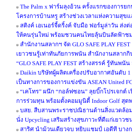
The Palm x ฟาร์มลุงอ้วน ครั้งแรกของการยกฟ
โครงการบ้านหรู สร้างช่วงเวลาแห่งความสุขแล
สติงค์ เอเนอร์จี้ดริ้งค์ จับมือ ฟอร์มูล่าวัน 
ให้คนรุ่นใหม่ พร้อมชวนคนไทยลุ้นบินลัดฟ้าชม 
สำนักงานสลากฯ จัด GLO SAFE PLAY FEST เปิด
เยาวชนรู้เท่าทันภัยการพนัน สำนักงานสลากกิ
“GLO SAFE PLAY FEST สร้างสรรค์ รู้ทันพนัน ส
Daikin บริษัทผู้ผลิตเครื่องปรับอากาศอันดับ
เป็นทางการของการแข่งขัน ASEAN United F
“เคโทร” ผนึก “กอล์ฟซอน” ลุยบิ๊กโปรเจกต์ เป
การร่วมทุน พร้อมตั้งคอมมูนิตี้ Indoor Golf สุด
บสย. สืบสานพระราชปณิธานด้านสิ่งแวดล้อม “
นั่ง Upcycling เสริมสร้างสุขภาวะที่ดีแก่เยาวช
สาริศ นำม้วนเดียวจบ หยิบแชมป์ เอดีที บาง