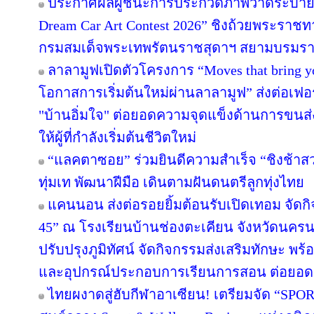
ประกาศผลผู้ชนะการประกวดภาพวาดระบายส
Dream Car Art Contest 2026” ชิงถ้วยพระราช
กรมสมเด็จพระเทพรัตนราชสุดาฯ สยามบรมราช
ลาลามูฟเปิดตัวโครงการ “Moves that bring 
โอกาสการเริ่มต้นใหม่ผ่านลาลามูฟ” ส่งต่อเฟอร
"บ้านอิ่มใจ" ต่อยอดความจุดแข็งด้านการขนส่
ให้ผู้ที่กำลังเริ่มต้นชีวิตใหม่
“แลคตาซอย” ร่วมยินดีความสำเร็จ “ชิงช้าสว
ทุ่มเท พัฒนาฝีมือ เดินตามฝันดนตรีลูกทุ่งไทย
แคนนอน ส่งต่อรอยยิ้มต้อนรับเปิดเทอม จัดกิจก
45” ณ โรงเรียนบ้านช่องตะเคียน จังหวัดนครน
ปรับปรุงภูมิทัศน์ จัดกิจกรรมส่งเสริมทักษะ พร
และอุปกรณ์ประกอบการเรียนการสอน ต่อยอ
ไทยผงาดสู่ฮับกีฬาอาเซียน! เตรียมจัด “SPORT