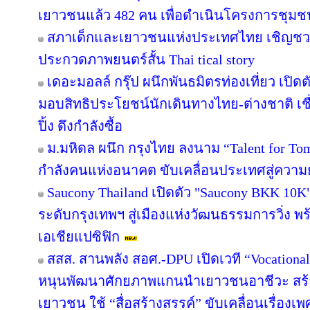
เยาวชนแล้ว 482 คน เพื่อดำเนินโครงการชุม
สภาเด็กและเยาวชนแห่งประเทศไทย เชิญชว
ประกวดภาพยนตร์สั้น Thai tical story
เดอะมอลล์ กรุ๊ป ผนึกพันธมิตรท่องเที่ยว เปิดต
มอบสิทธิประโยชน์นักเดินทางไทย-ต่างชาติ เช
ปิ้ง ดึงกำลังซื้อ
ม.มหิดล ผนึก กรุงไทย ลงนาม “Talent for Tomo
กำลังคนแห่งอนาคต ขับเคลื่อนประเทศสู่ความยั
Saucony Thailand เปิดตัว "Saucony BKK 10K
ระดับกรุงเทพฯ สู่เมืองแห่งวัฒนธรรมการวิ่ง พร
เอเชียแปซิฟิก
สสส. สานพลัง สอศ.-DPU เปิดเวที “Vocational
หนุนพัฒนาศักยภาพแกนนำเยาวชนอาชีวะ สร้าง
เยาวชน ใช้ “สื่อสร้างสรรค์” ขับเคลื่อนเรื่อง