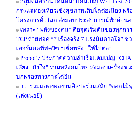
กลุ่มดุสิตธานี เดินหน้าแคมเปญ Well-Fest 2026
กระแสท่องเที่ยวเชิงสุขภาพเติบโตต่อเนื่อง พร
โครงการทั่วโลก ส่งมอบประสบการณ์พักผ่อนอย
เพราะ “พลังของคน” คือจุดเริ่มต้นของทุกการไ
TCP ถ่ายทอด “7 เรื่องจริง 7 แรงบันดาลใจ” ช
เตอร์แอคทีฟควิซ “เช็คพลัง...ให้ไปต่อ”
Propoliz ประกาศความสำเร็จแคมเปญ “CHA
เสียง...ถึงใจ” รวมพลังคนไทย ส่งมอบเครื่องช่วย
บกพร่องทางการได้ยิน
วว. ร่วมแสดงผลงานศิลปะร่วมสมัย “ดอกไม้พุ
(เล่งเน่ยยี่)
Copyright © 2016 inTV co.,Ltd. All Right