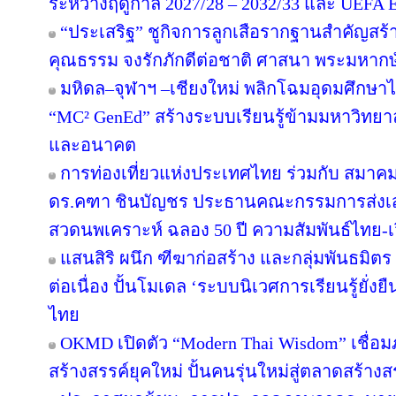
ระหว่างฤดูกาล 2027/28 – 2032/33 และ UEF
“ประเสริฐ” ชูกิจการลูกเสือรากฐานสำคัญสร้
คุณธรรม จงรักภักดีต่อชาติ ศาสนา พระมหากษั
มหิดล–จุฬาฯ –เชียงใหม่ พลิกโฉมอุดมศึกษาไทย
“MC² GenEd” สร้างระบบเรียนรู้ข้ามมหาวิทยา
และอนาคต
การท่องเที่ยวแห่งประเทศไทย ร่วมกับ สมาคมส
ดร.คฑา ชินบัญชร ประธานคณะกรรมการส่งเสร
สวดนพเคราะห์ ฉลอง 50 ปี ความสัมพันธ์ไทย-
แสนสิริ ผนึก ฑีฆาก่อสร้าง และกลุ่มพันธมิตร 
ต่อเนื่อง ปั้นโมเดล ‘ระบบนิเวศการเรียนรู้ยั่
ไทย
OKMD เปิดตัว “Modern Thai Wisdom” เชื่อม
สร้างสรรค์ยุคใหม่ ปั้นคนรุ่นใหม่สู่ตลาดสร้าง