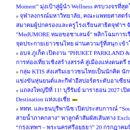
Moment” มุ่งเป้าสู่ผู้นำ Wellness ครบวงจรที่
จุฬาลงกรณ์มหาวิทยาลัย, คณะแพทยศาสตร์จ
สมาคมผู้ปกครองและครูโรงเรียนสาธิตจุฬาฯ จับม
"MedUMORE หมอขอชาเลนจ์" พลิกโฉมการเรียนร
จุดประกายเยาวชนไทย ผ่านความรู้ที่สนุก เข้า
อบจ.ภูเก็ต เปิดงาน "PHUKET PARKLAND &
การท่องเที่ยวเชิงสร้างสรรค์ สู่เมืองแห่งดนต
กลุ่ม KTIS ส่งเสริมเยาวชนไทยเป็นนักคิด นัก
แข่งขันหุ่นยนต์และกีฬาอีสปอร์ตระดับอาเซียน 
แถลงใหญ่ปีที่ 11! บุรีรัมย์ มาราธอน 2027 เปิ
Destination แห่งเอเชีย
ททท. และธนบุรีพานิช เปิดประสบการณ์ “Soul
สายน้ำภาคกลาง” พาลูกค้าสัมผัสเส้นทาง Excl
“กรุงเทพฯ – พระนครศรีอยุธยา” 20 กรกฎาคมนี