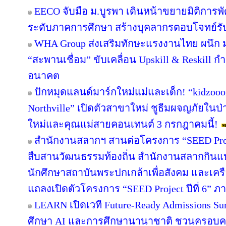
EECO จับมือ ม.บูรพา เดินหน้าขยายมิติการ
ระดับภาคการศึกษา สร้างบุคลากรตอบโจทย์รับการ
WHA Group ส่งเสริมทักษะแรงงานไทย ผนึก ม.
“สะพานเชื่อม” ขับเคลื่อน Upskill & Reskill 
อนาคต
ปักหมุดแลนด์มาร์กใหม่แม่และเด็ก! “kidzooon
Northville” เปิดตัวสาขาใหม่ ชูธีมผจญภัยในป่
ใหม่และคุณแม่สายคอนเทนต์ 3 กรกฎาคมนี้!
สำนักงานสลากฯ สานต่อโครงการ “SEED Projec
สืบสานวัฒนธรรมท้องถิ่น สำนักงานสลากกินแบ่ง
นักศึกษาสถาบันพระปกเกล้าเพื่อสังคม และเคร
แถลงเปิดตัวโครงการ “SEED Project ปีที่ 6” ภ
LEARN เปิดเวที Future-Ready Admissions Sum
ศึกษา AI และการศึกษานานาชาติ ชวนครอบ