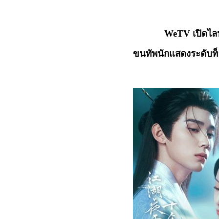
WeTV
เปิดไล
ขนทัพนักแสดงระดับท