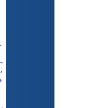
อ
ตร
าร
้ำ