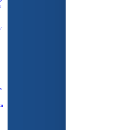
ve”
l
็ก
ุน
ต้