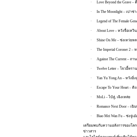
·
Love Beyond the Grave
– ตี
·
In The Moonlight
– เปาซ่าง
·
Legend of The Female Gene
·
About Love
– หวังจื่อเหวิน
·
Shine On Me
– ซ่งเหว่ยหล
·
The Imperial Coroner 2
– หว
·
Against The Current
– ถานซง
·
Twelve Letter
– โจวอี้หราน, 
·
Yan Yu Yong An
– หวังอิ่งลู
·
Escape To Your Heart
– ติงอ
·
MoLi
– ไป๋ลู่, เฉิงเหล่ย
·
Romance Next Door
– เฉินซ
·
Biao Mei Wan Fu
– ซ่งจู่เอ๋
เตรียมพบกับความอลังการของโลกซี
ข่าวสาร