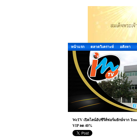
หน้าแรก
ตลาดวิเคราะห์
อสังหา
WeTV เปิดไลน์อัปซีรีส์ฟอร์มยักษ์จาก T
VIP ลด 40%