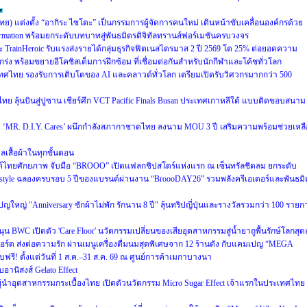
ศไทย) แต่งตั้ง “อากิระ ไซโตะ” เป็นกรรมการผู้จัดการคนใหม่ เดินหน้าขับเคลื่อนองค์กรด้วย
sformation พร้อมยกระดับบทบาทสู่พันธมิตรดิจิทัลทรานส์ฟอร์เมชันครบวงจร
และ TrainHeroic รับแรงส่งรายได้กลุ่มธุรกิจฟิตเนสไตรมาส 2 ปี 2569 โต 25% ต่อยอดความ
ร่ง พร้อมขยายอีโคซิสเต็มการฝึกซ้อม ที่เชื่อมต่อกันสำหรับนักกีฬาและโค้ชทั่วโลก
ศไทย รองรับการเติบโตของ AI และคลาวด์ทั่วโลก เตรียมเปิดรับวิศวกรมากกว่า 500
ย ลุ้นบินสู่ปูซาน เชียร์ศึก VCT Pacific Finals Busan ประเทศเกาหลีใต้ แบบติดขอบสนาม
ะดับ ‘MR. D.I.Y. Cares’ ผนึกกำลังสภากาชาดไทย ลงนาม MOU 3 ปี เสริมความพร้อมช่วยเหลื
แลเสื้อผ้าในทุกขั้นตอน
นด์ไทยศักยภาพ จับมือ “BROOO” เปิดแฟลกชิปสโตร์แห่งแรก ณ เซ็นทรัลชิดลม ยกระดับ
Lifestyle ฉลองครบรอบ 5 ปีของแบรนด์ผ่านงาน “BroooDAY26” รวมพลังครีเอเตอร์และพันธมิ
หญ่ "Anniversary ซักผ้าไม่พัก รักนาน 8 ปี" ลุ้นทริปญี่ปุ่นและรางวัลรวมกว่า 100 รายก
WC เปิดตัว 'Care Floor' นวัตกรรมเปลี่ยนของเสียอุตสาหกรรมสู่น้ำยาถูพื้นรักษ์โลกสุดล
์ด ส่งต่อความรัก ผ่านเมนูเครื่องดื่มนมสุดพิเศษจาก 12 ร้านดัง กับแคมเปญ “MEGA
 ตั้งแต่วันที่ 1 ส.ค.–31 ส.ค. 69 ณ ศูนย์การค้าเมกาบางนา
อานิสงส์ Gelato Effect
ำอุตสาหกรรมกระเบื้องไทย เปิดตัวนวัตกรรม Micro Sugar Effect เจ้าแรกในประเทศไทย