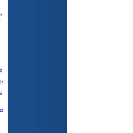
ุก
1
ี่
้า
ด์
12