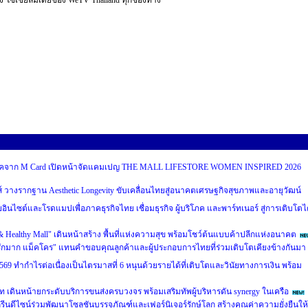
ง โซเชียลมีเดียของ WeTV Thailand ทุกช่องทาง
บริโภคจาก M Card เปิดหน้าจัดแคมเปญ THE MALL LIFESTORE WOMEN INSPIRED 2026
ส์ วางรากฐาน Aesthetic Longevity ขับเคลื่อนไทยสู่อนาคตเศรษฐกิจสุขภาพและอายุวัฒน์
ผยอินไซต์และโรดแมปเพื่อภาคธุรกิจไทย เชื่อมธุรกิจ ผู้บริโภค และพาร์ทเนอร์ สู่การเติบโตไ
 & Healthy Mall" เดินหน้าสร้าง พื้นที่แห่งความสุข พร้อมโชว์ต้นแบบค้าปลีกแห่งอนาคต
รักมาก แม็คโคร" แทนคำขอบคุณลูกค้าและผู้ประกอบการไทยที่ร่วมเติบโตเคียงข้างกันมา
69 ทำกำไรต่อเนื่องเป็นไตรมาสที่ 6 หนุนด้วยรายได้ที่เติบโตและวินัยทางการเงิน พร้อม
ท เดินหน้ายกระดับบริการขนส่งครบวงจร พร้อมเสริมทัพผู้บริหารดัน synergy ในเครือ
รีนดีไซน์ร่วมพัฒนาโซลูชันบรรจุภัณฑ์และเฟอร์นิเจอร์รักษ์โลก สร้างคุณค่าความยั่งยืนให้