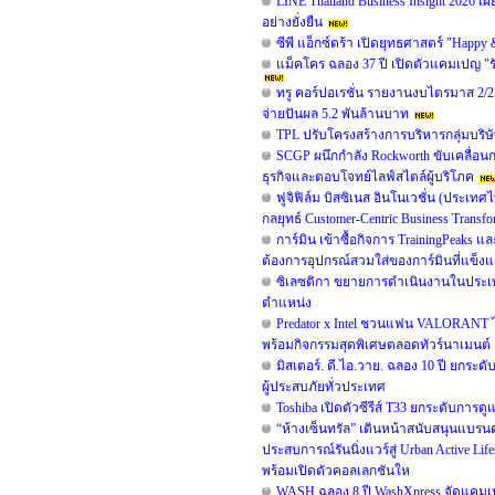
LINE Thailand Business Insight 2026 เ
อย่างยั่งยืน
ซีพี แอ็กซ์ตร้า เปิดยุทธศาสตร์ "Happy
แม็คโคร ฉลอง 37 ปี เปิดตัวแคมเปญ "
ทรู คอร์ปอเรชั่น รายงานงบไตรมาส 2/25
จ่ายปันผล 5.2 พันล้านบาท
TPL ปรับโครงสร้างการบริหารกลุ่มบริษั
SCGP ผนึกกำลัง Rockworth ขับเคลื่อนก
ธุรกิจและตอบโจทย์ไลฟ์สไตล์ผู้บริโภค
ฟูจิฟิล์ม บิสซิเนส อินโนเวชั่น (ประเท
กลยุทธ์ Customer-Centric Business Tran
การ์มิน เข้าซื้อกิจการ TrainingPeaks 
ต้องการอุปกรณ์สวมใส่ของการ์มินที่แข็งแก
ซิเลซติกา ขยายการดำเนินงานในประเท
ตำแหน่ง
Predator x Intel ชวนแฟน VALORANT ไท
พร้อมกิจกรรมสุดพิเศษตลอดทัวร์นาเมนต์
มิสเตอร์. ดี.ไอ.วาย. ฉลอง 10 ปี ยกร
ผู้ประสบภัยทั่วประเทศ
Toshiba เปิดตัวซีรีส์ T33 ยกระดับการดู
“ห้างเซ็นทรัล” เดินหน้าสนับสนุนแบร
ประสบการณ์รันนิ่งแวร์สู่ Urban Active 
พร้อมเปิดตัวคอลเลกชันให
WASH ฉลอง 8 ปี WashXpress จัดแคมเปญใ