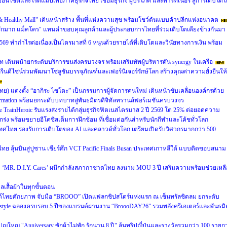
ผยอินไซต์และโรดแมปเพื่อภาคธุรกิจไทย เชื่อมธุรกิจ ผู้บริโภค และพาร์ทเนอร์ สู่การเติบโตไ
 & Healthy Mall" เดินหน้าสร้าง พื้นที่แห่งความสุข พร้อมโชว์ต้นแบบค้าปลีกแห่งอนาคต
รักมาก แม็คโคร" แทนคำขอบคุณลูกค้าและผู้ประกอบการไทยที่ร่วมเติบโตเคียงข้างกันมา
69 ทำกำไรต่อเนื่องเป็นไตรมาสที่ 6 หนุนด้วยรายได้ที่เติบโตและวินัยทางการเงิน พร้อม
ท เดินหน้ายกระดับบริการขนส่งครบวงจร พร้อมเสริมทัพผู้บริหารดัน synergy ในเครือ
รีนดีไซน์ร่วมพัฒนาโซลูชันบรรจุภัณฑ์และเฟอร์นิเจอร์รักษ์โลก สร้างคุณค่าความยั่งยืนให้
ศไทย) แต่งตั้ง “อากิระ ไซโตะ” เป็นกรรมการผู้จัดการคนใหม่ เดินหน้าขับเคลื่อนองค์กรด้วย
sformation พร้อมยกระดับบทบาทสู่พันธมิตรดิจิทัลทรานส์ฟอร์เมชันครบวงจร
และ TrainHeroic รับแรงส่งรายได้กลุ่มธุรกิจฟิตเนสไตรมาส 2 ปี 2569 โต 25% ต่อยอดความ
ร่ง พร้อมขยายอีโคซิสเต็มการฝึกซ้อม ที่เชื่อมต่อกันสำหรับนักกีฬาและโค้ชทั่วโลก
ศไทย รองรับการเติบโตของ AI และคลาวด์ทั่วโลก เตรียมเปิดรับวิศวกรมากกว่า 500
ย ลุ้นบินสู่ปูซาน เชียร์ศึก VCT Pacific Finals Busan ประเทศเกาหลีใต้ แบบติดขอบสนาม
ะดับ ‘MR. D.I.Y. Cares’ ผนึกกำลังสภากาชาดไทย ลงนาม MOU 3 ปี เสริมความพร้อมช่วยเหลื
แลเสื้อผ้าในทุกขั้นตอน
นด์ไทยศักยภาพ จับมือ “BROOO” เปิดแฟลกชิปสโตร์แห่งแรก ณ เซ็นทรัลชิดลม ยกระดับ
Lifestyle ฉลองครบรอบ 5 ปีของแบรนด์ผ่านงาน “BroooDAY26” รวมพลังครีเอเตอร์และพันธมิ
หญ่ "Anniversary ซักผ้าไม่พัก รักนาน 8 ปี" ลุ้นทริปญี่ปุ่นและรางวัลรวมกว่า 100 รายก