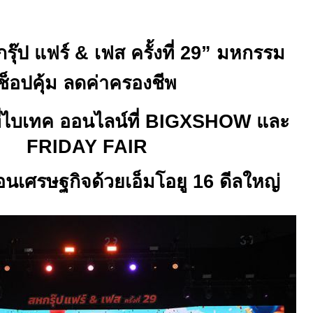
กรุ๊ป แฟร์
&
เฟส ครั้งที่ 29” มหกรรม
ช็อปคุ้ม ลดค่าครองชีพ
่ไบเทค ออนไลน์ที่
BIGXSHOW
และ
FRIDAY FAIR
่อนเศรษฐกิจด้วยเอ็มโอยู 1
6
ดีลใหญ่