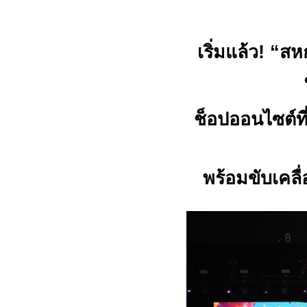
เริ่มแล้ว! “สห
ช็อปออนไซต์ที
พร้อมขับเคลื