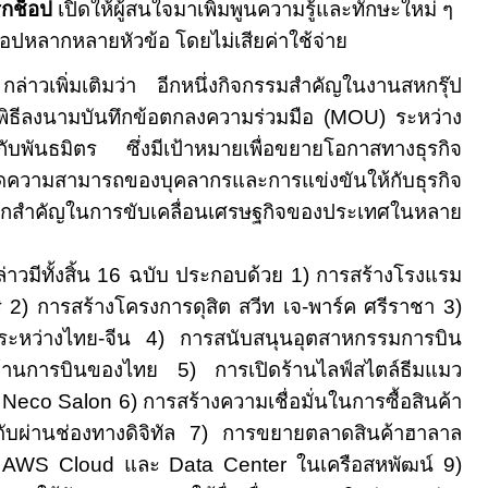
์กช็อป
เปิดให้ผู้สนใจมาเพิ่มพูนความรู้และทักษะใหม่ ๆ
็อปหลากหลายหัวข้อ โดยไม่เสียค่าใช้จ่าย
ล่าวเพิ่มเติมว่า อีกหนึ่งกิจกรรมสำคัญในงานสหกรุ๊ป
 พิธีลงนามบันทึกข้อตกลงความร่วมมือ (
MOU
) ระหว่าง
กับพันธมิตร ซึ่งมีเป้าหมายเพื่อขยายโอกาสทางธุรกิจ
ดความสามารถของบุคลากรและการแข่งขันให้กับธุรกิจ
ลไกสำคัญในการขับเคลื่อนเศรษฐกิจของประเทศในหลาย
่าวมีทั้งสิ้น
16
ฉบับ ประกอบด้วย
1
) การสร้างโรงแรม
ิ
2
) การสร้างโครงการดุสิต สวีท เจ
-
พาร์ค ศรีราชา
3
)
จระหว่างไทย-จีน
4
) การสนับสนุนอุตสาหกรรมการบิน
ด้านการบินของไทย
5
) การเปิดร้านไลฟ์สไตล์ธีมแมว
 Neco Salon
6
) การสร้างความเชื่อมั่นในการซื้อสินค้า
ับผ่านช่องทางดิจิทัล
7
) การขยายตลาดสินค้าฮาลาล
้
AWS Cloud
และ
Data Center
ในเครือสหพัฒน์
9
)