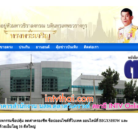
ขายตรง
ประกัน
ยานยนต์
คุ้ยข่าวบันเทิง
ติดต่อเรา
่ 29” มหกรรมช็อปคุ้ม ลดค่าครองชีพ ช็อปออนไซต์ที่ไบเทค ออนไลน์ที่ BIGXSHOW และ
วยเอ็มโอยู 16 ดีลใหญ่