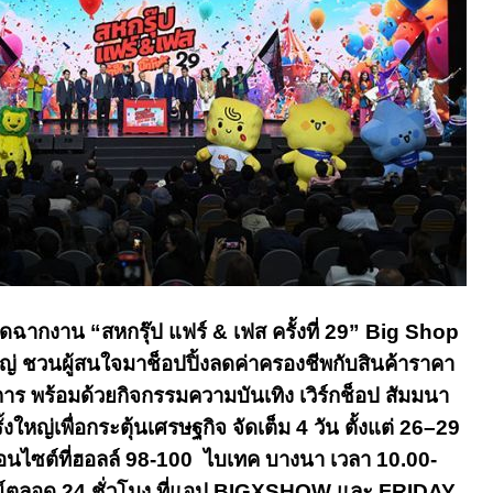
ปิดฉากงาน “
สหกรุ๊ป แฟร์
&
เฟส ครั้งที่
29
”
Big Shop
หญ่ ชวนผู้สนใจ
มาช็อปปิ้งลดค่าครองชีพกับสินค้าราคา
าร พร้อมด้วยกิจกรรมความบันเทิง เวิร์กช็อป สัมมนา
ั้งใหญ่เพื่อกระตุ้นเศรษฐกิจ จัดเต็ม
4
วัน ตั้งแต่
26
–
29
นไซต์ที่ฮอลล์ 98-100 ไบเทค บางนา เวลา 10.00-
น์ตลอด
24
ชั่วโมง ที่แอป
BIGXSHOW
และ
FRIDAY