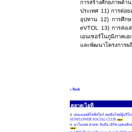
การสร้างศักยภาพด้า
ประเทศ
11
) การต่อย
อุปทาน
12
) การศึกษ
eVTOL
13
) การส่ง
เอนเซอร์ในภูมิภาคเอ
และพัฒนาโครงการผล
« Back
ตลาด/ไอที
เดอะมอลล์ไลฟ์สโตร์ เผยอินไซต์ผู้
SUNFLOWER SOCIAL CLUB
นาโนเทค สวทช. จับมือ เมิร์ซ เอสเธติก