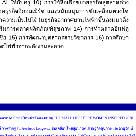
น
AI
ให้กับครู
10
) การใช้สื่อเพื่อขยายธุรกิจสู่ตลาดต่าง
อดธุรกิจอีคอมเมิร์ซ และสนับสนุนการขับเคลื่อนห่วงโซ่
าความเป็นไปได้ในธุรกิจอากาศยานไฟฟ้าขึ้นลงแนวดิ่ง
เสริมการตลาดผลิตภัณฑ์สุขภาพ
14
) การทำตลาดอินฟลู
เชีย
15
) การพัฒนาบุคลากรสายวิชาการ
16
) การศึกษา
ิตไฟฟ้าจากพลังงานสะอาด
บริโภคจาก M Card เปิดหน้าจัดแคมเปญ THE MALL LIFESTORE WOMEN INSPIRED 2026
ส์ วางรากฐาน Aesthetic Longevity ขับเคลื่อนไทยสู่อนาคตเศรษฐกิจสุขภาพและอายุวัฒน์