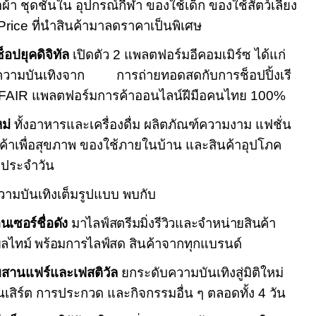
ื้อผ้า ชุดชั้นใน อุปกรณ์กีฬา ของใช้เด็ก ของใช้สัตว์เลี้ยง
Price
ที่นำสินค้ามาลดราคาเป็นพิเศษ
อปยุคดิจิทัล
เปิดตัว
2
แพลตฟอร์มอีคอมเมิร์ซ ได้แก่
ความบันเทิงจาก การถ่ายทอดสดกับการช็อปปิ้งเรี
FAIR
แพลตฟอร์มการค้าออนไลน์ฝีมือคนไทย
100
%
หม่
ทั้งอาหารและเครื่องดื่ม ผลิตภัณฑ์ความงาม แฟชั่น
นค้าเพื่อสุขภาพ ของใช้ภายในบ้าน และสินค้าอุปโภค
ิตประจำวัน
วามบันเทิงเต็มรูปแบบ พบกับ
นเซอร์ชื่อดัง
มาไลฟ์สตรีมมิ่งรีวิวและจำหน่ายสินค้า
ยลไทม์ พร้อมการไลฟ์สด
สินค้าจากทุกแบรนด์
ผสานแฟร์และเฟสติวัล
ยกระดับความบันเทิงสู่มิติใหม่
อนเสิร์ต การประกวด และกิจกรรมอื่น ๆ ตลอดทั้ง
4
วัน