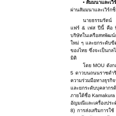
• สัมมนาและเวิร
ผ่านสัมมนาและเวิร์กช
นายธรรมรัตน์ ก
แฟร์
&
เฟส ปีนี้ คือ
บริษัทในเครือสหพัฒน์
ใหม่ ๆ และยกระดับขี
ของไทย ซึ่งจะเป็นก
มิติ
โดย
MOU
ดังกล
5
ดาวบนถนนราชดำร
ความร่วมมือทางธุรกิ
และยกระดับบุคลากร
ภายใต้ชื่อ
Kamakura
อัญมณีและเครื่องประด
8
) การส่งเสริมการใช