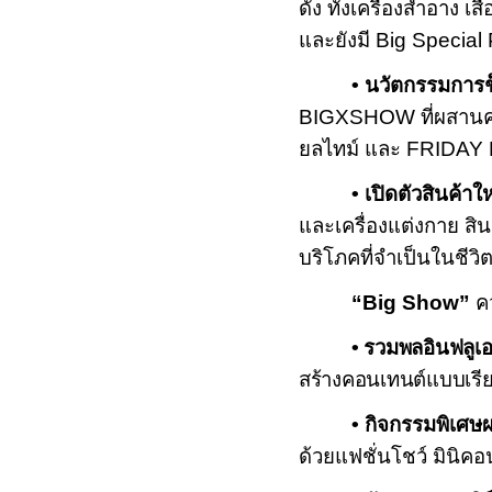
ดัง ทั้งเครื่องสำอาง เส
และยังมี
Big Special 
• นวัตกรรมการช็
BIGXSHOW
ที่ผสาน
ยลไทม์ และ
FRIDAY 
• เปิดตัวสินค้าใ
และเครื่องแต่งกาย สิ
บริโภคที่จำเป็นในชีว
“
Big Show
”
ค
• รวมพลอินฟลูเอ
สร้างคอนเทนต์แบบเรี
• กิจกรรมพิเศษ
ด้วยแฟชั่นโชว์ มินิค