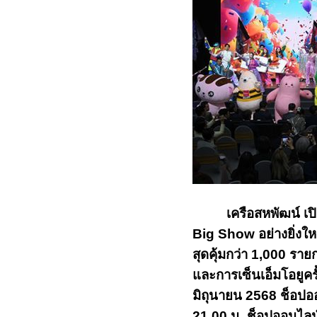
เครือสหพัฒน์ เ
Big Show
อย่างยิ่งใ
สุดคุ้มกว่า
1,000
รายก
และการ
เซ็นเอ็มโอยูคร
มิถุนายน
2568
ช็อปออ
21.00 น. ช็อปออนไล