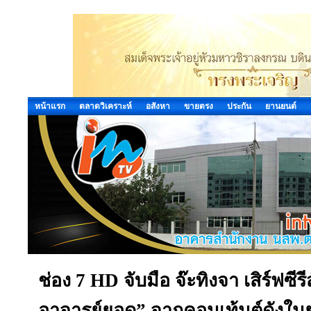
หน้าแรก
ตลาดวิเคราะห์
อสังหา
ขายตรง
ประกัน
ยานยนต์
ช่อง 7 HD จับมือ จ๊ะทิงจา เสิร์ฟซีร
อาจารย์ยอด” จากคอนเท้นต์ดังในยู