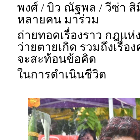
พงศ์ / บิว ณัฐพล / วีซ่า 
หลายคน มาร่วม
ถ่ายทอดเรื่องราว กฎแห่
ว่ายตายเกิด รวมถึงเรื่องค
จะสะท้อนข้อคิด
ในการดำเนินชีวิต