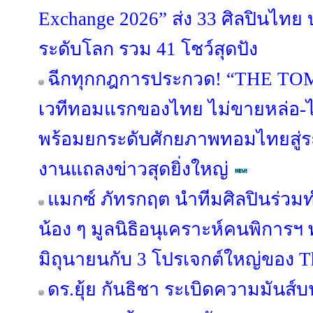
Exchange 2026” ส่ง 33 ศิลปินไทย
ระดับโลก รวม 41 โชว์สุดปัง
ฉีกทุกกฎการประกวด! “THE T
เวทีทอมแรกของไทย ไม่ขายหล่อ-ไม
พร้อมยกระดับศักยภาพทอมไทยสู่ร
งานแถลงข่าวสุดยิ่งใหญ่
แมกซ์ ภัทรกฤต นำทีมศิลปินร่วมท
น้อง ๆ มูลนิธิอนุเคราะห์คนพิการฯ 
มิถุนายนกับ 3 โปรเจกต์ใหญ่ของ Th
ดร.ยุ้ย กันธิชา ระเบิดความมันส์บน