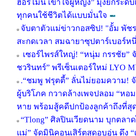
ฮอร์โมน เข้าใจผู้หญิง” มุ่งยกระดับเ
ทุกคนใช้ชีวิตได้แบบมั่นใจ
จับตาตัวแม่ข่าวกอสซิป! "อั้ม พั
สะกดเวลา สมฉายาซุปตาร์เบอร์หน
เซอร์ไพรส์ใหญ่! “หนุ่ม กรรชัย” จ
ชวรินทร์” พรีเซ็นเตอร์ใหม่ LYO
.“ชมพู ฟรุตตี้” ลั่นไม่ยอมความ!
ผู้บริโภค กวาดล้างเพจปลอม “หอมเกศ
หาย พร้อมสู้คดีปกป้องลูกค้าถึงที่สุ
“Tlong” ศิลปินเวียดนาม บุกตลา
แม่” จัดมินิคอนเสิร์ตสุดอบอุ่น ดึง 