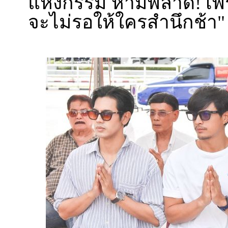
แห่งกรรม ห้ามพลาด! เพรา
จะไม่รอให้ใครสำนึกช้า"