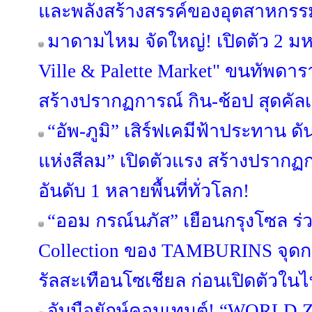
และพลังสร้างสรรค์ของอุตสาหกร
มาดามไหม จัดใหญ่! เปิดตัว 2 ม
Ville & Palette Market" ขนทัพดาราบ
สร้างปรากฏการณ์ กิน-ช้อป สุดคัลเ
“อัพ-ภูมิ” เสิร์ฟเคมีฟ้าประทาน ดัน
แห่งสีลม” เปิดตัวแรง สร้างปรากฏก
อันดับ 1 หลายพื้นที่ทั่วโลก!
“ออม กรณ์นภัส” เยือนกรุงโซล ร
Collection ของ TAMBURINS จุดก
รัลสะเทือนโซเชียล ก่อนเปิดตัวในไท
จับมือยักษ์คอนเทนต์! “WORLD