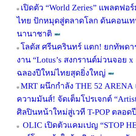
เปิดตัว “World Zeries” แพลตฟอร์ม
ไทย ปักหมุดสู่ตลาดโลก ดันคอนเท
นานาชาติ
โลตัส ศรีนครินทร์ แตก! ยกทัพดา
งาน “Lotus’s สงกรานต์ม่วนจอย x
ฉลองปีใหม่ไทยสุดยิ่งใหญ่
MRT ผนึกกำลัง THE 52 ARENA เ
ความมันส์! จัดเต็มโปรเจกต์ “Artis
ศิลปินหน้าใหม่สู่เวที T-POP ตลอด
OLIC เปิดตัวแคมเปญ “STOP HER