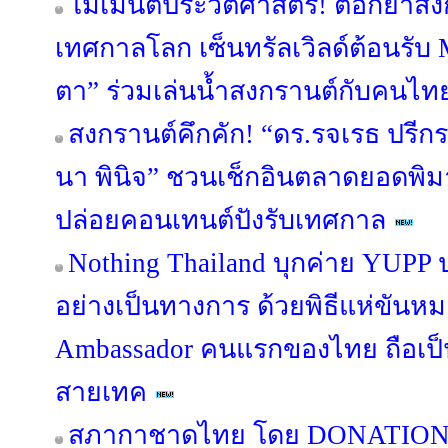
โมเมนต์ประวัติศาสตร์! ตอกย้ำสง
เทศกาลโลก เซ็นทรัลเวิลด์ต้อนรับ
ตา” ร่วมเล่นน้ำสงกรานต์กับคนไทย
สงกรานต์คึกคัก! “ดร.รจเรธ ปรีก
นา พินิจ” ชวนเช็กอินตลาดยอดพ
ปล่อยคอนเทนต์ปังรับเทศกาล
Nothing Thailand บุกค่าย YUPP
อย่างเป็นทางการ ด้วยพิธีแห่ขันหม
Ambassador คนแรกของไทย ถือเป็
สายเทค
สภากาชาดไทย โดย DONATION H