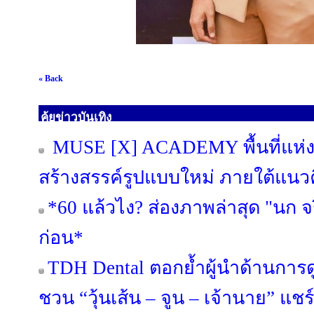
« Back
คุ้ยข่าวบันเทิง
MUSE [X] ACADEMY พื้นที่แห่งก
สร้างสรรค์รูปแบบใหม่ ภายใต้แนวค
*60 แล้วไง? ส่องภาพล่าสุด "นก จริ
ก่อน*
TDH Dental ตอกย้ำผู้นำด้านการดู
ชวน “วุ้นเส้น – จูน – เจ้านาย” แช