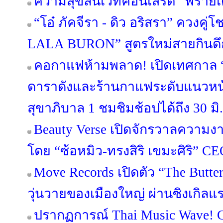
ความสุขล้นเวทีคอนเสิร์ต “ฟรายเด
“โอ๋ ภัคจีรา - ดิว อริสรา” ควงคู่โช
LALA BURON” สูตรใหม่สายกินดึ
คอกาแฟห้ามพลาด! เปิดเทศกาล “
ดาราดังและร้านกาแฟระดับแนวหน้
สุขาภิบาล 1 ชมชิมช้อปได้ถึง 30 มิ.ย
Beauty Verse เปิดจักรวาลความง
โดย “ซ้อหมิว-ทรงสิริ เขมะศิริ” C
Move Records เปิดตัว “The Butt
วุ่นวายของเมืองใหญ่ ผ่านซิงเกิลแร
ปรากฏการณ์ Thai Music Wave!