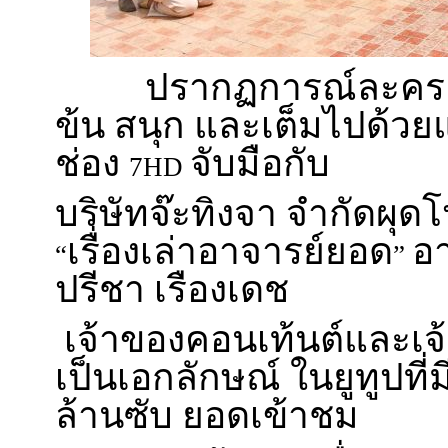
ปรากฏการณ์ละครแนวใ
ข้น สนุก และเต็มไปด้วย
ช่อง
จับมือกับ
7HD
บริษัทจ๊ะทิงจา จำกัดผุดโป
เรื่องเล่าอาจารย์ยอด
อ
“
”
ปรีชา เรืองเดช
เจ้าของคอนเท้นต์และเจ้
เป็นเอกลักษณ์ ในยูทูปที่ม
ล้านซับ ยอดเข้าชม