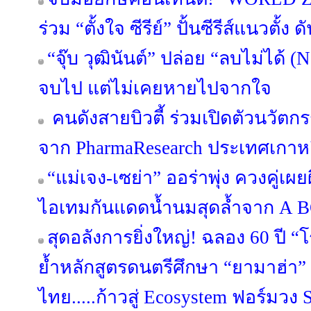
ร่วม “ตั้งใจ ซีรีย์” ปั้นซีรีส์แนวตั้ง
“จุ๊บ วุฒินันต์” ปล่อย “ลบไม่ได้ (N
จบไป แต่ไม่เคยหายไปจากใจ
คนดังสายบิวตี้ ร่วมเปิดตัวนวัต
จาก PharmaResearch ประเทศเกาหล
“แม่เจง-เซย่า” ออร่าพุ่ง ควงคู่เผ
ไอเทมกันแดดน้ำนมสุดล้ำจาก A
สุดอลังการยิ่งใหญ่! ฉลอง 60 ปี 
ย้ำหลักสูตรดนตรีศึกษา “ยามาฮ่า” 
ไทย.....ก้าวสู่ Ecosystem ฟอร์มวง S