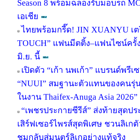
Season 8 พร้อมฉลองรับมอบรถ M
เอเชีย
ไทยพร้อมกรี๊ด! JIN XUANYU เตร
TOUCH” แฟนมีตติ้ง–แฟนไซน์ครั
มิ.ย. นี้
เปิดตัว “เก้า นพเก้า” แบรนด์พรี
“NUUI” สมฐานะตัวแทนของคนรุ่นให
ในงาน Thaifex-Anuga Asia 2026”
“เพชรประกายซีรีส์” ส่งท้ายสุดป
เสิร์ฟเซอร์ไพรส์สุดพิเศษ ชวนลิเกตัว
ชมกลับสู่มนตร์ลิเกอย่างแท้จริง