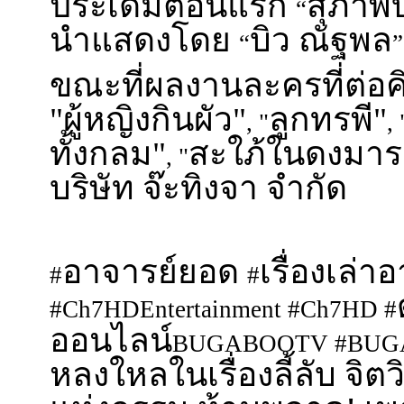
ประเดิมตอนแรก
สุภาพบ
“
นำแสดงโดย
บิว ณัฐพล
“
”
ขณะที่ผลงานละครที่ต่อค
"ผู้หญิงกินผัว"
ลูกทรพี"
, "
, 
ทั้งกลม"
สะใภ้ในดงมาร
, "
บริษัท จ๊ะทิงจา จำกัด
อาจารย์ยอด
เรื่องเล่
#
#
#Ch7HDEntertainment #Ch7HD #
ออนไลน์
BUGABOOTV #BUG
หลงใหลในเรื่องลี้ลับ จ