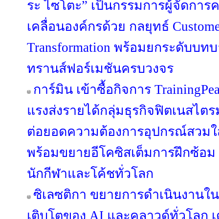
ระ ไซโตะ” เป็นกรรมการผู้จัดการค
เคลื่อนองค์กรด้วย กลยุทธ์ Custome
Transformation พร้อมยกระดับบทบาท
ทรานส์ฟอร์เมชันครบวงจร
การ์มิน เข้าซื้อกิจการ TrainingPe
แรงส่งรายได้กลุ่มธุรกิจฟิตเนสไตร
ต่อยอดความต้องการอุปกรณ์สวมใส่ข
พร้อมขยายอีโคซิสเต็มการฝึกซ้อม ที
นักกีฬาและโค้ชทั่วโลก
ซิเลซติกา ขยายการดำเนินงานใ
เติบโตของ AI และคลาวด์ทั่วโลก เ