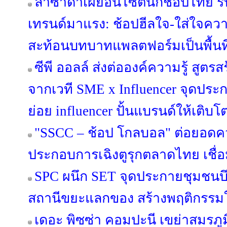
ลาซาด้าเผยอินไซต์นักช้อปไทย รับค
เทรนด์มาแรง: ช้อปฮีลใจ-ใส่ใจคว
สะท้อนบทบาทแพลตฟอร์มเป็นพื้นที
ซีพี ออลล์ ส่งต่อองค์ความรู้ สูตร
จากเวที SME x Influencer จุดปร
ย่อย influencer ปั้นแบรนด์ให้เติบ
"SSCC – ช้อป โกลบอล" ต่อยอดคว
ประกอบการเฉิงตูรุกตลาดไทย เชื
SPC ผนึก SET จุดประกายชุมชนบึ
สถานีขยะแลกของ สร้างพฤติกรรมใหม
เดอะ พิซซ่า คอมปะนี เขย่าสมรภูม