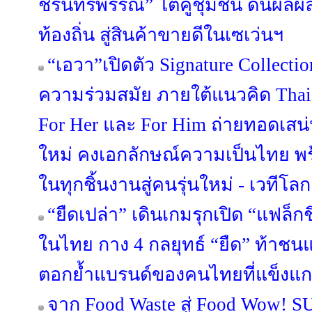
ชรินทร์พรรณ” โตคู่ชุมชน ดันผลผล
ท้องถิ่น สู่สินค้าขายดีในเซเว่นฯ
“เอวา”เปิดตัว Signature Collect
ความร่วมสมัย ภายใต้แนวคิด Thai C
For Her และ For Him ถ่ายทอดเสน
ใหม่ คงเอกลักษณ์ความเป็นไทย พร
ในทุกชิ้นงานสู่คนรุ่นใหม่ - เวทีโลก
“ยืดเปล่า” เดินเกมรุกเปิด “แฟล็ก
ในไทย กาง 4 กลยุทธ์ “ยืด” ท้าชน
ตอกย้ำแบรนด์ของคนไทยที่แข็งแก
จาก Food Waste สู่ Food Wow! 