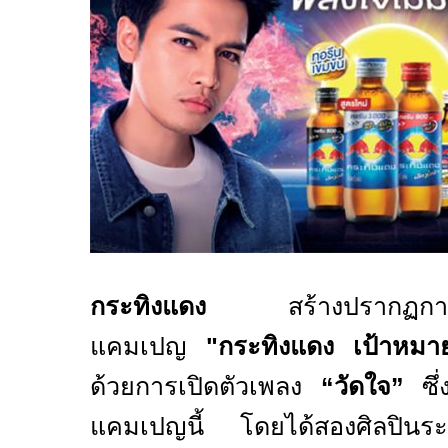
กระทิงแดง
สร้างปรากฏการณ์คร
แคมเปญ
"
กระทิงแดง เป้าหมายถ
ด้วยการเปิดตัวเพลง
“
วัดใจ
”
ซึ
แคมเปญนี้ โดยได้สองศิลปินระด