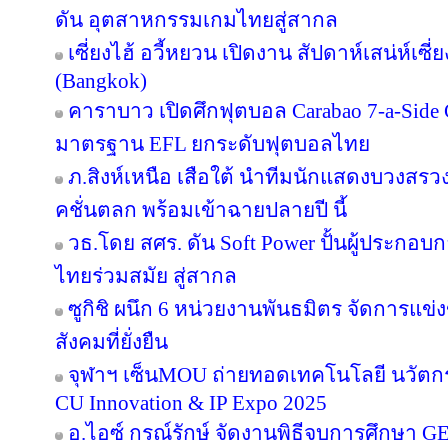
ดัน อุตสาหกรรมเกมไทยสู่สากล
เซี่ยงไฮ้ อวี้หยวน เปิดงาน สัปดาห์เสน่ห์เซี
(Bangkok)
คาราบาว เปิดศึกฟุตบอล Carabao 7-a-Side
มาตรฐาน EFL ยกระดับฟุตบอลไทย
ภ.สิงห์เหนือ เสือใต้ นำทีมนักแสดงบวงสร
คชั่นตลก พร้อมเข้าฉายปลายปี นี้
วธ.โดย สศร. ดัน Soft Power ปั้นผู้ประกอบก
ไทยร่วมสมัย สู่สากล
ซูกิชิ ผนึก 6 หน่วยงานพันธมิตร จัดการแข่
สังคมที่ยั่งยืน
จุฬาฯ เซ็นMOU ถ่ายทอดเทคโนโลยี นวัตก
CU Innovation & IP Expo 2025
อ.ไอซ์ กรณ์รักษ์ จัดงานพิธีจบการศึกษา GE 16