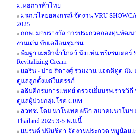
ม.หอการค้าไทย
มรภ.วไลยอลงกรณ์ จัดงาน VRU SHOWC
2025
กกพ. มอบรางวัล การประกวดกองทุนพัฒนาไ
งานเด่น ขับเคลื่อนชุมชน
พิมฐา เผยผิวฉ่ำโกลว์ นั่งแท่น พรีเซนเตอร์
Revitalizing Cream
แอริน - ปาย สิตางศุ์ ร่วมงาน แอดติทูด มัม เป
ดูแลลูกตั้งแต่ในครรภ์
อธิบดีกรมการแพทย์ ตรวจเยื่ยมรพ.ราชวิ
ดูแลผู้ป่วยกลุ่มโรค CRM
สวทช. โดย นาโนเทค ผนึก สมาคมนาโนฯ เ
Thailand 2025 3-5 พ.ย.นี้
แบรนด์ ปนันชิตา จัดงานประกวด หนูน้อยแค