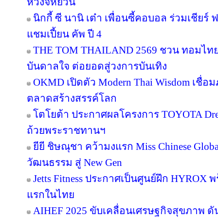
หวงจี้หยวน
นิกกี้ ซี นานิ เต๋า เพื่อนซี้คอบอล ร่วมเชียร
แชมเปี้ยน คัพ ปี 4
THE TOM THAILAND 2569 ชวน ทอมไทย โ
บันดาลใจ ต่อยอดสู่วงการบันเทิง
OKMD เปิดตัว Modern Thai Wisdom เชื่อมภู
ตลาดสร้างสรรค์โลก
โตโยต้า ประกาศผลโครงการ TOYOTA Dream 
ถ้วยพระราชทานฯ
ยียี ชิษณุชา คว้ามงแรก Miss Chinese Glob
วัฒนธรรม สู่ New Gen
Jetts Fitness ประกาศเป็นศูนย์ฝึก HYROX พร้
แรกในไทย
AIHEF 2025 ขับเคลื่อนเศรษฐกิจสุขภาพ ดั