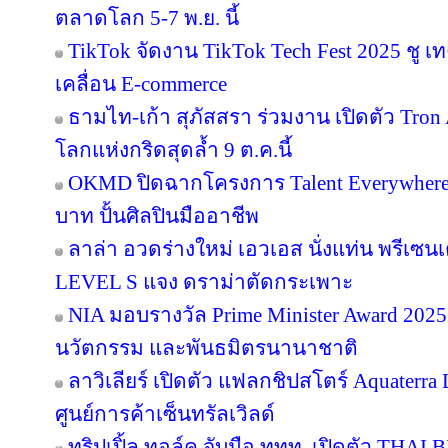
ตลาดโลก 5-7 พ.ย. นี้
TikTok จัดงาน TikTok Tech Fest 2025 ชู เ
เคลื่อน E-commerce
ธามไท-เก้า สุภัสสรา ร่วมงาน เปิดตัว Tro
โลกแห่งกริดสุดล้ำ 9 ต.ค.นี้
OKMD ปิดฉากโครงการ Talent Everywhere
บาท ปั้นศิลปินมืออาชีพ
ลาล่า อวดร่างใหม่ เอวเอส นั่งแท่น พรีเซน
LEVEL S แจง ดราม่าตัดกระเพาะ
NIA มอบรางวัล Prime Minister Award 2025 
นวัตกรรม และพันธมิตรนานาชาติ
ลาวิเลียร์ เปิดตัว แฟลกชิปสโตร์ Aquater
ศูนย์การค้าเซ็นทรัลเวิลด์
ทริปเปิ้ล ทอล์ค จับมือ ททท. เปิดตัว THAI 