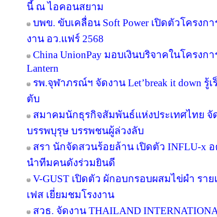
นี้ ณ ไอคอนสยาม
บพข. ขับเคลื่อน Soft Power เปิดตัวโครงก
งาน อว.แฟร์ 2568
China UnionPay มอบเงินบริจาคในโครงการ P
Lantern
รพ.จุฬาภรณ์ฯ จัดงาน Let’break it down รู้เ
ตับ
สมาคมนักธุรกิจสัมพันธ์แห่งประเทศไทย จัด
บรรพบุรุษ บรรพชนผู้ล่วงลับ
สรา นักจัดสวนร้อยล้าน เปิดตัว INFLU-x อค
นำทีมคนดังร่วมยินดี
V-GUST เปิดตัว ผักอบกรอบผสมไข่ผำ ราย
เฟส เยี่ยมชมโรงงาน
สวธ. จัดงาน THAILAND INTERNATIO