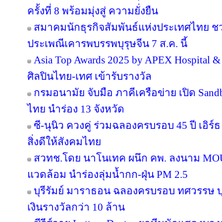
ครั้งที่ 8 พร้อมมุ่งสู่ ความยั่งยืน
สมาคมนักธุรกิจสัมพันธ์แห่งประเทศไทย 
ประเพณีเคารพบรรพบุรุษจีน 7 ส.ค. นี้
Asia Top Awards 2025 by APEX Hospital & C
ศิลปินไทย-เทศ เข้ารับรางวัล
กรมอนามัย จับมือ ภาคีเครือข่าย เปิด San
ไทย นำร่อง 13 จังหวัด
ซี-นุนิว ควงคู่ ร่วมฉลองครบรอบ 45 ปี เอิร
สิ่งดีให้สังคมไทย
สวทช.โดย นาโนเทค ผนึก คพ. ลงนาม MOU 
แวดล้อม นำร่องลุ่มน้ำกก-ฝุ่น PM 2.5
บุรีรัมย์ มาราธอน ฉลองครบรอบ ทศวรรษ บุ
เงินรางวัลกว่า 10 ล้าน