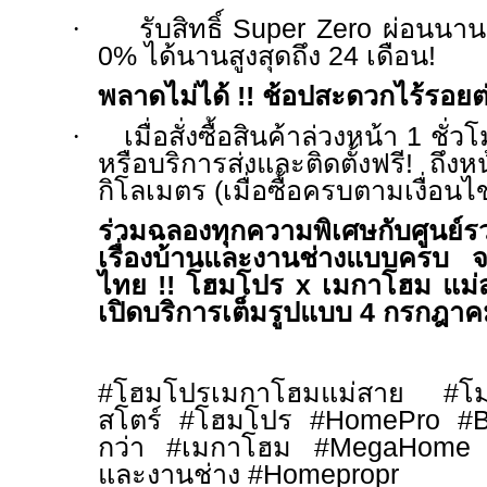
·
รับสิทธิ์
Super Zero
ผ่อนนาน
0%
ได้นานสูงสุดถึง
24
เดือน
!
พลาดไม่ได้
!!
ช้อปสะดวกไร้รอยต
·
เมื่อสั่งซื้อสินค้าล่วงหน้า
1
ชั่ว
หรือบริการส่งและติดตั้งฟรี
!
ถึง
กิโลเมตร (เมื่อซื้อครบตามเงื่อนไ
ร่วมฉลองทุกความพิเศษกับศูนย์ร
เรื่องบ้านและงานช่างแบบครบ จบ
ไทย
!!
โฮมโปร
x
เมกาโฮม แม่ส
เปิดบริการเต็มรูปแบบ
4
กรกฎา
#
โฮมโปรเมกาโฮมแม่สาย
#
โ
สโตร์
#
โฮมโปร
#HomePro #Be
กว่า
#
เมกาโฮม
#MegaHome
และงานช่าง
#Homepropr