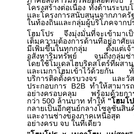
ภาคอสังหาริมทรัพย์ตลอดทั้งปี ร
โครงสร้างต่อเนื่อง ทั้งด้านระบบโ
และโครงการสนับสนุนจากภาครัฐ ที่
ในท้องถิ่นและกลุ่มผู้บริโภคจากป
โฮมโปร จึงมุ่งมั่นที่จะเข้ามาเ
เต็มความต้องการด้านที่อยู่อาศัย
มีเพิ่มขึ้นในทุกกลุ่ม ตั้งแต่
อสังหาริมทรัพย์ จนถึงกลุ่มช่างแ
โดยใช้โมเดลไฮบริดสโตร์ที่ผสา
และเมกาโฮมเข้าไว้ด้วยกัน ทั้
บริการติดตั้งครบวงจร และวัสดุก
ประกอบการ
B
2
B
ทำให้สามารถร
อย่างครอบคลุม พร้อมด้วยกา
กว่า
500
ล้านบาท ทำให้
"โฮมโ
กลายเป็นอีกศูนย์กลางโซลูชันสินค
และงานช่างของภาคเหนือสุด ท
อย่างครบ จบ ในที่เดียว