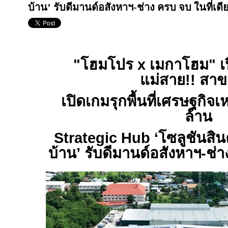
บ้าน’ รับดีมานด์อสังหาฯ-ช่าง ครบ จบ ในที่เดี
"
โฮมโปร
x
เมกาโฮม
"
เ
แม่สาย!! สาข
เปิดเกมรุกพื้นที่เศรษฐกิจเ
ล้าน
Strategic Hub ‘
โซลูชันสิน
บ้าน
’
รับดีมานด์อสังหาฯ-ช่า