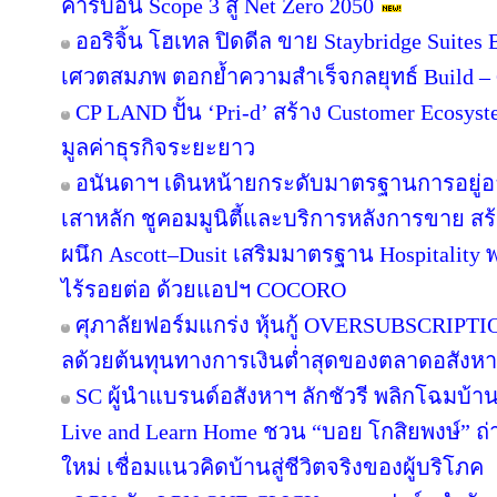
คาร์บอน Scope 3 สู่ Net Zero 2050
ออริจิ้น โฮเทล ปิดดีล ขาย Staybridge Suite
เศวตสมภพ ตอกย้ำความสำเร็จกลยุทธ์ Build – O
CP LAND ปั้น ‘Pri-d’ สร้าง Customer Ecosys
มูลค่าธุรกิจระยะยาว
อนันดาฯ เดินหน้ายกระดับมาตรฐานการอยู่
เสาหลัก ชูคอมมูนิตี้และบริการหลังการขาย สร
ผนึก Ascott–Dusit เสริมมาตรฐาน Hospitalit
ไร้รอยต่อ ด้วยแอปฯ COCORO
ศุภาลัยฟอร์มแกร่ง หุ้นกู้ OVERSUBSCRIPTION
ลด้วยต้นทุนทางการเงินต่ำสุดของตลาดอสังห
SC ผู้นำแบรนด์อสังหาฯ ลักชัวรี พลิกโฉมบ้านเ
Live and Learn Home ชวน “บอย โกสิยพงษ์” ถ่า
ใหม่ เชื่อมแนวคิดบ้านสู่ชีวิตจริงของผู้บริโภค