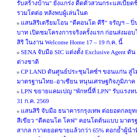
รับสร้างบ้าน" ยังแกร่ง ดีดตัวสวนกระแสเบียดชิ
รวมโตต่อ หลังพบผู้เล่นในต
แสนสิริเตรียมโอน “ดีคอนโด คีรี” จรัญฯ – ปิ่
บาท เปิดชมโครงการจริงครั้งแรก ก่อนส่ง
สิริ ในงาน Welcome Home 17 – 19 ก.ค. นี้
SENA จับมือ SIC แต่งตั้ง Exclusive Agent ดั
ต่างชาติ
CP LAND ดันศูนย์ประชุมไคซ์ฯ ขอนแก่น สู่ไม
มาตรฐานไทย–อาเซียน หนุนเศรษฐกิจภูมิภาค
LPN ขยายแคมเปญ "พักหนี้ที่ LPN" รับแรงหน
31 ก.ค. 2569
แสนสิริ จับมือ ธนาคารกรุงเทพ ต่อยอดกลยุทธ์คว
สีเขียว “ดีคอนโด โคฟ” คอนโดต้นแบบ มาตร
สากล กวาดยอดขายแล้วกว่า 65% ตอกย้ำผู้นำที่ไ