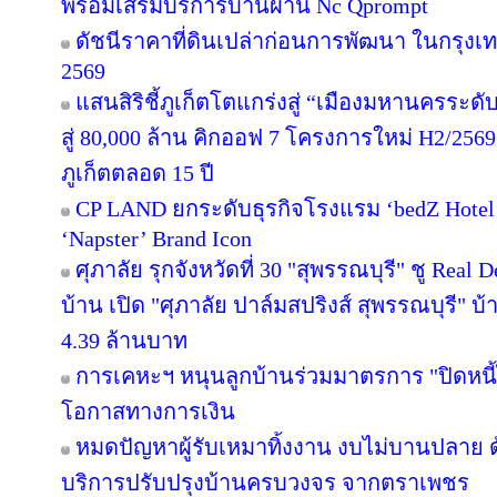
พร้อมเสริมบริการบ้านผ่าน Nc Qprompt
ดัชนีราคาที่ดินเปล่าก่อนการพัฒนา ในกรุงเ
2569
แสนสิริชี้ภูเก็ตโตแกร่งสู่ “เมืองมหานครระ
สู่ 80,000 ล้าน คิกออฟ 7 โครงการใหม่ H2/2569
ภูเก็ตตลอด 15 ปี
CP LAND ยกระดับธุรกิจโรงแรม ‘bedZ Hotel’ ช
‘Napster’ Brand Icon
ศุภาลัย รุกจังหวัดที่ 30 "สุพรรณบุรี" ชู Rea
บ้าน เปิด "ศุภาลัย ปาล์มสปริงส์ สุพรรณบุรี" บ้า
4.39 ล้านบาท
การเคหะฯ หนุนลูกบ้านร่วมมาตรการ "ปิดหนี้ไ
โอกาสทางการเงิน
หมดปัญหาผู้รับเหมาทิ้งงาน งบไม่บานปลาย ด
บริการปรับปรุงบ้านครบวงจร จากตราเพชร