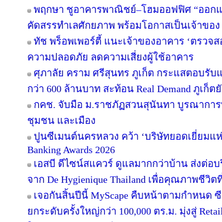
พฤกษา ชูอาคารพาณิชย์–โฮมออฟฟิศ “ออกแบบเพ
คัดสรรทำเลศักยภาพ พร้อมโอกาสเป็นเจ้าของ
ทัช พร็อพเพอร์ตี้ แนะเจ้าของอาคาร ‘ตรว
ความปลอดภัย ลดความเสี่ยงผู้ใช้อาคาร
ศุภาลัย คราม ศรีสุนทร ภูเก็ต กระแสตอบรับ
กว่า 600 ล้านบาท สะท้อน Real Demand ภูเก็ตย
กคช. จับมือ ม.ราชภัฏสวนสุนันทา บูรณาการพ
ชุมชน และเมือง
ปูนซีเมนต์นครหลวง คว้า ‘บริษัทยอดเยี่ยมแห
Banking Awards 2026
เอสบี ดีไซน์สแควร์ ดูแลมากกว่าบ้าน ส่งต่
จาก De Hygienique Thailand เพื่อคุณภาพชีวิ
เจอกันสิ้นปีนี้ MyScape คืบหน้าตามกำหนด 
ยกระดับครั้งใหญ่กว่า 100,000 ตร.ม. มุ่งสู่ Reta