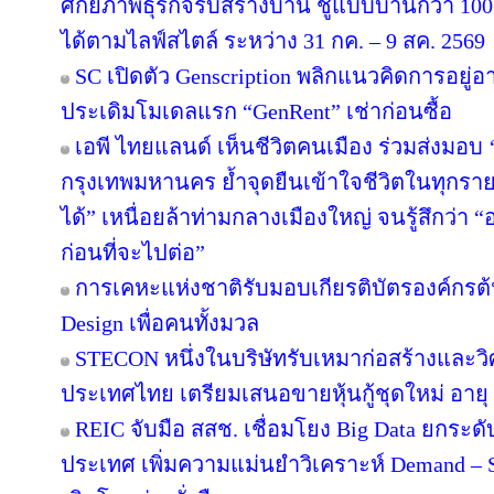
ศักยภาพธุรกิจรับสร้างบ้าน ชูแบบบ้านกว่า 100 
ได้ตามไลฟ์สไตล์ ระหว่าง 31 กค. – 9 สค. 2569
SC เปิดตัว Genscription พลิกแนวคิดการอยู่
ประเดิมโมเดลแรก “GenRent” เช่าก่อนซื้อ
เอพี ไทยแลนด์ เห็นชีวิตคนเมือง ร่วมส่งมอบ ‘เก
กรุงเทพมหานคร ย้ำจุดยืนเข้าใจชีวิตในทุกรายละเ
ได้” เหนื่อยล้าท่ามกลางเมืองใหญ่ จนรู้สึกว่า “อ
ก่อนที่จะไปต่อ”
การเคหะแห่งชาติรับมอบเกียรติบัตรองค์กรต้
Design เพื่อคนทั้งมวล
STECON หนึ่งในบริษัทรับเหมาก่อสร้างและ
ประเทศไทย เตรียมเสนอขายหุ้นกู้ชุดใหม่ อายุ 3
REIC จับมือ สสช. เชื่อมโยง Big Data ยกระด
ประเทศ เพิ่มความแม่นยำวิเคราะห์ Demand – S