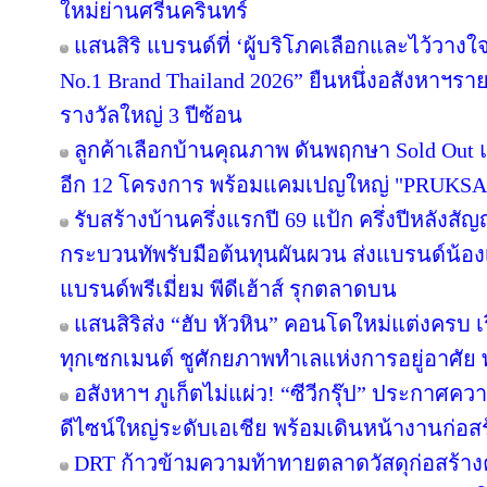
ใหม่ย่านศรีนครินทร์
แสนสิริ แบรนด์ที่ ‘ผู้บริโภคเลือกและไว้วางใ
No.1 Brand Thailand 2026” ยืนหนึ่งอสังหาฯ
รางวัลใหญ่ 3 ปีซ้อน
ลูกค้าเลือกบ้านคุณภาพ ดันพฤกษา Sold Out แ
อีก 12 โครงการ พร้อมแคมเปญใหญ่ "PRUKS
รับสร้างบ้านครึ่งแรกปี 69 แป้ก ครึ่งปีหลังสัญ
กระบวนทัพรับมือต้นทุนผันผวน ส่งแบรนด์น้อง
แบรนด์พรีเมี่ยม พีดีเฮ้าส์ รุกตลาดบน
แสนสิริส่ง “ฮับ หัวหิน” คอนโดใหม่แต่งครบ เร
ทุกเซกเมนต์ ชูศักยภาพทำเลแห่งการอยู่อาศัย
อสังหาฯ ภูเก็ตไม่แผ่ว! “ซีวีกรุ๊ป” ประกาศค
ดีไซน์ใหญ่ระดับเอเชีย พร้อมเดินหน้างานก่อสร
DRT ก้าวข้ามความท้าทายตลาดวัสดุก่อสร้างครึ