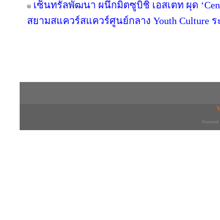
เซ็นทรัลพัฒนา ผนึกมิตซูบิชิ เอสเตท ผุด ‘C
สยามสแควร์สแควร์ศูนย์กลาง Youth Culture ร
Copyright © 2016 inTV co.,Ltd. All Right
V