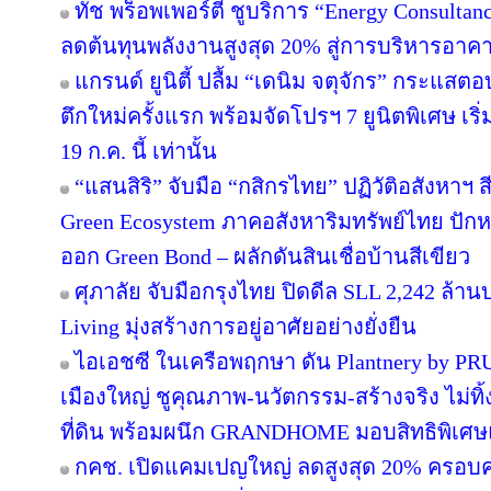
ทัช พร็อพเพอร์ตี้ ชูบริการ “Energy Consulta
ลดต้นทุนพลังงานสูงสุด 20% สู่การบริหารอาคาร
แกรนด์ ยูนิตี้ ปลื้ม “เดนิม จตุจักร” กระแสต
ตึกใหม่ครั้งแรก พร้อมจัดโปรฯ 7 ยูนิตพิเศษ เริ่
19 ก.ค. นี้ เท่านั้น
“แสนสิริ” จับมือ “กสิกรไทย” ปฏิวัติอสังหาฯ 
Green Ecosystem ภาคอสังหาริมทรัพย์ไทย ปักห
ออก Green Bond – ผลักดันสินเชื่อบ้านสีเขียว
ศุภาลัย จับมือกรุงไทย ปิดดีล SLL 2,242 ล้า
Living มุ่งสร้างการอยู่อาศัยอย่างยั่งยืน
ไอเอชซี ในเครือพฤกษา ดัน Plantnery by PRU
เมืองใหญ่ ชูคุณภาพ-นวัตกรรม-สร้างจริง ไม่ทิ
ที่ดิน พร้อมผนึก GRANDHOME มอบสิทธิพิเศษ
กคช. เปิดแคมเปญใหญ่ ลดสูงสุด 20% ครอบคล