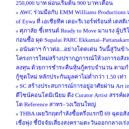
250,000 บาท ผ่อนเริ่มต้น 900 บาท/เดือน
AWC ร่วมมือกับ EMM Williams Productions เต
of Eywa ที่ เอเชียทีค เดอะริเวอร์ฟร้อนท์ เดสติเ
ศุภาลัย ชี้เทรนด์ Ready to Move มาแรง ผู้บร
ก่อนซื้อ ผุด Supalai PARC Ekkamai–Pattanaka
อนันดาฯ ก้าวต่อ...อย่างโดดเด่น วันนี้สู่วันข
โครงการใหม่สร้างปรากฏการณ์ให้วงการอสังห
ลงทุน ด้วยการชำระคืนหุ้นกู้ครบจำนวน ตาม
กู้ชุดใหม่ หลักประกันมูลค่าไม่ต่ำกว่า 1.50 เท่า
SC สร้างประสบการณ์การอยู่อาศัยผ่าน Art in
ดีไซน์คอนโดมิเนียม ดึง Curator Artist สรรค
โด Reference สาทร–วงเวียนใหญ่
THBA เผยวิกฤตกำลังซื้อครึ่งแรกปี 69 ฉุดอสั
เชื่อพุ่ง ชี้ปัจจัยเสี่ยงสงครามตะวันออกกลางเ