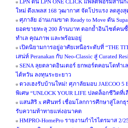
LPN ดัน LPN ONE CLICK แพลตฟอร์มสำนักง
ใหม่ ดึงเพลส 168 วุฒากาศ จัดโปรแรง ลดสูงสุ
ศุภาลัย อ่านเกมขาด Ready to Move ดัน Supa
ยอดขายทะลุ 200 ล้านบาท ตอกย้ำอินไซต์คนซื้อย
ทำเล คุณภาพ และพร้อมอยู่
เปิดนิยามการอยู่อาศัยเหนือระดับที่ “THE T
เสน่ห์ Peranakan กับ Neo-Classic สู่ Curated 
SENA ลุยตลาดอินเตอร์ ยกพอร์ตคอนโดทำเล
ไต้หวัน ลงทุนระยะยาว
ดวงเฮงรับบ้านใหม่! ศุภาลัยมอบ JAECOO 5 E
พิเศษ “UNLOCK YOUR LIFE ปลดล็อกชีวิตที่เล
แสนสิริ x ศศินทร์ เชื่อมโลกการศึกษาสู่โลกธุร
รับความท้าทายแห่งอนาคต
HMPRO-HomePro รายงานกำไรไตรมาส 2/256