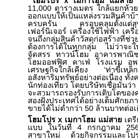
"
โฮมโปร
x
เมกาโฮม แม่สาย
11,000
ตารางเมตร ใกล้แยกห้วยน้
ออกแบบให้เป็นแหล่งรวมสินค้าบ้
ครบครัน ครอบคลุมตั้งแต่ส
เฟอร์นิเจอร์ เครื่องใช้ไฟฟ้า เครื
จนถึงกลุ่มสินค้าวัสดุก่อสร้างที
ต้องการได้ในทุกกลุ่ม ไม่ว่าจะใน
จัดสรร ทาวน์โฮม อาคารพาณิชย์
โฮมออฟฟิศ คาเฟ่ โรงแรม อพาร์
เศรษฐกิจใกล้เคียง
'
ท่าขี้เหล็ก
อสังหาริมทรัพย์อย่างต่อเนื่อง ทั้
นักท่องเที่ยว โดยบริษัทเชื่อมั่นว่
จะสามารถรองรับการเติบโตของค
สองฝั่งประเทศได้อย่างเต็มศักย
ขายได้ไม่ต่ำกว่า
50
ล้านบาทต่อเ
โฮมโปร
x
เมกาโฮม แม่สาย
เตรี
แบบ ในวันที่
4
กรกฎาคม
25
สาขาใหม่ ด้วยกิจกรรมและโป