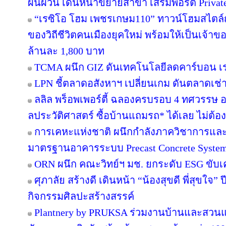
ผันผวน เดินหน้าขยายสาขา เสริมพอร์ต Private B
“เรซิโอ โฮม เพชรเกษม110” ทาวน์โฮมสไตล์ญี
ของวิถีชีวิตคนเมืองยุคใหม่ พร้อมให้เป็นเจ้าของ
ล้านละ 1,800 บาท
TCMA ผนึก GIZ ดันเทคโนโลยีลดคาร์บอน เร่ง
LPN ชี้ตลาดอสังหาฯ เปลี่ยนเกม ดันตลาดเช่า
ลลิล พร็อพเพอร์ตี้ ฉลองครบรอบ 4 ทศวรรษ อย
ลประวัติศาสตร์ ซื้อบ้านแถมรถ* ได้เลย ไม่ต้อง
การเคหะแห่งชาติ ผนึกกำลังภาควิชาการและ
มาตรฐานอาคารระบบ Precast Concrete Syste
ORN ผนึก คณะวิทย์ฯ มช. ยกระดับ ESG ขับเคล
ศุภาลัย สร้างดี เดินหน้า “น้องสุขดี พี่สุขใจ”
กิจกรรมศิลปะสร้างสรรค์
Plantnery by PRUKSA ร่วมงานบ้านและสวนแฟ