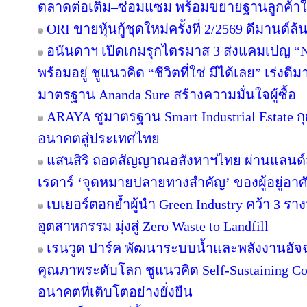
ตลาดต่อเติม–ซ่อมแซม พร้อมขยายฐานลูกค้าใ
ORI ขายหุ้นกู้ชุดใหม่ครั้งที่ 2/2569 ดีมานด์ล
อนันดาฯ เปิดเกมรุกไตรมาส 3 ส่งแคมเปญ 
พร้อมอยู่ ชูแนวคิด “ชีวิตที่ใช่ มีได้เลย” เร่
มาตรฐาน Ananda Sure สร้างความมั่นใจผู้ซื้อ
ARAYA ชูมาตรฐาน Smart Industrial Estate 
อนาคตสู่ประเทศไทย
แสนสิริ ถอดสัญญาณอสังหาฯไทย ผ่านแลนด์สเ
เรดาร์ ‘จุดหมายปลายทางสำคัญ’ ของผู้อยู่อาศ
เบเยอร์ตอกย้ำผู้นำ Green Industry คว้า 3 ร
อุตสาหกรรม มุ่งสู่ Zero Waste to Landfill
เรนวูด ปาร์ค พัฒนาระบบน้ำและพลังงานอัจฉ
คุณภาพระดับโลก ชูแนวคิด Self-Sustaining 
อนาคตที่เติบโตอย่างยั่งยืน