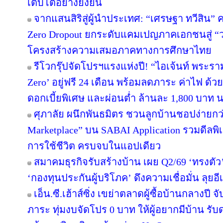
เติบโตอย่างยั่งยืน
จากแสนสิริสู่ผู้นำประเทศ: “เศรษฐา ทวีสิน” ค
Zero Dropout ยกระดับแคมเปญภาคเอกชนสู่ “
โครงสร้างความเสมอภาคทางการศึกษาไทย
รีโวกรุ๊ปจัดโปรฯแรงแห่งปี! “ไอเจ้นท์ พระร
Zero’ อยู่ฟรี 24 เดือน พร้อมลดภาระ ค่าไฟ ด้ว
ดอกเบี้ยพิเศษ และผ่อนต่ำ ล้านละ 1,800 บาท 
ศุภาลัย ผนึกพันธมิตร ชวนลูกบ้านชอปง่ายกว่า
Marketplace” บน SABAI Application รวมดีลพิ
การใช้ชีวิต ครบจบในแอปเดียว
สมาคมธุรกิจรับสร้างบ้าน เผย Q2/69 ‘ทรงตัว
‘กองทุนประกันผู้บริโภค’ ดึงความเชื่อมั่น ลุยอ
เอ็น.ซี.เฮ้าส์ซิ่ง เขย่าตลาดผู้ซื้อบ้านกลางป
ภาระ ทุ่มงบจัดโปร 0 บาท ให้ผู้อยากมีบ้าน รับ