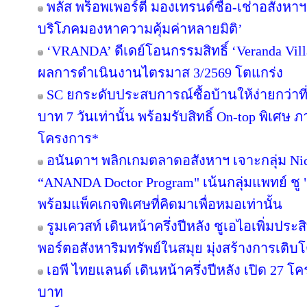
พลัส พร็อพเพอร์ตี้ มองเทรนด์ซื้อ-เช่าอสังหาฯ 
บริโภคมองหาความคุ้มค่าหลายมิติ’
‘VRANDA’ ดีเดย์โอนกรรมสิทธิ์ ‘Veranda Villas
ผลการดำเนินงานไตรมาส 3/2569 โตแกร่ง
SC ยกระดับประสบการณ์ซื้อบ้านให้ง่ายกว่าที
บาท 7 วันเท่านั้น พร้อมรับสิทธิ์ On-top พิเศษ
โครงการ*
อนันดาฯ พลิกเกมตลาดอสังหาฯ เจาะกลุ่ม Niche
“ANANDA Doctor Program" เน้นกลุ่มแพทย์ ชู 
พร้อมแพ็คเกจพิเศษที่คิดมาเพื่อหมอเท่านั้น
รูมเควสท์ เดินหน้าครึ่งปีหลัง ชูเอไอเพิ่มปร
พอร์ตอสังหาริมทรัพย์ในสมุย มุ่งสร้างการเ
เอพี ไทยแลนด์ เดินหน้าครึ่งปีหลัง เปิด 27 โ
บาท