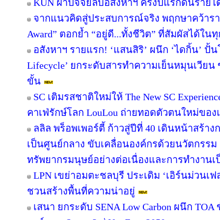
KUN ฝ่าปัจจัยลบอสังหาฯ ครึ่งปีแรกดันรายไ
จากแนวคิดสู่ประสบการณ์จริง พฤกษาคว้ารางว
Award” ตอกย้ำ “อยู่ดี...ทั้งชีวิต” ที่สัมผัสได้ในท
อสังหาฯ รายแรก! ‘แสนสิริ’ ผนึก ‘ไดกิ้น’ ปั้
Lifecycle’ ยกระดับสารทำความเย็นหมุนเวียน ขั
ขั้น
SC เติมรสชาติใหม่ให้ The New SC Experien
คาเฟ่รักษ์โลก LouLou ถ่ายทอดตัวตนใหม่ของแ
ลลิล พร็อพเพอร์ตี้ ก้าวสู่ปีที่ 40 เดินหน้าสร้า
เป็นศูนย์กลาง ขับเคลื่อนองค์กรด้วยนวัตกรร
ทรัพยากรมนุษย์อย่างต่อเนื่องและการทำงานเป
LPN เขย่าอมตะชลบุรี ประเดิม ‘เอิร์นม่วนเฟส’
ชวนสร้างพื้นที่ความน่าอยู่
เสนา ยกระดับ SENA Low Carbon ผนึก TOA ขั