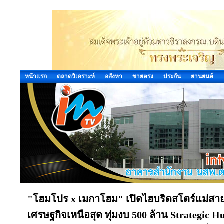
หน้าแรก
ตลาดวิเคราะห์
อสังหา
ขายตรง
ประกัน
ยานยนต์
"โฮมโปร x เมกาโฮม" เปิดไฮบริดสโตร์แม่สาย!! ส
เศรษฐกิจเหนือสุด ทุ่มงบ 500 ล้าน Strategic H