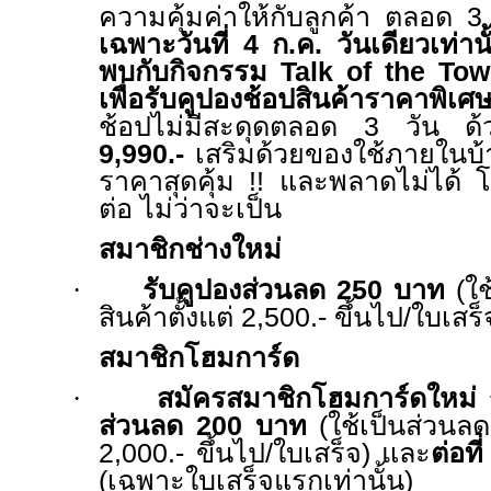
ความคุ้มค่าให้กับลูกค้า ตลอด
เฉพาะวันที่
4
ก.ค. วันเดียวเท่านั
พบกับกิจกรรม
Talk of the To
เพื่อรับคูปองช้อปสินค้าราคาพิเ
ช้อปไม่มีสะดุดตลอด
3
วัน ด้
9,990.-
เสริมด้วยของใช้ภายในบ
ราคาสุดคุ้ม
!!
และพลาดไม่ได้ 
ต่อ ไม่ว่าจะเป็น
สมาชิกช่างใหม่
·
รับคูปองส่วนลด
250
บาท
(
ใช
สินค้าตั้งแต่
2,500.-
ขึ้นไป
/
ใบเสร็
สมาชิกโฮมการ์ด
·
สมัครสมาชิกโฮมการ์ดใหม่
ส่วนลด
200
บาท
(ใช้เป็นส่วนลด
2,000.-
ขึ้นไป
/
ใบเสร็จ) และ
ต่อที
(เฉพาะใบเสร็จแรกเท่านั้น)