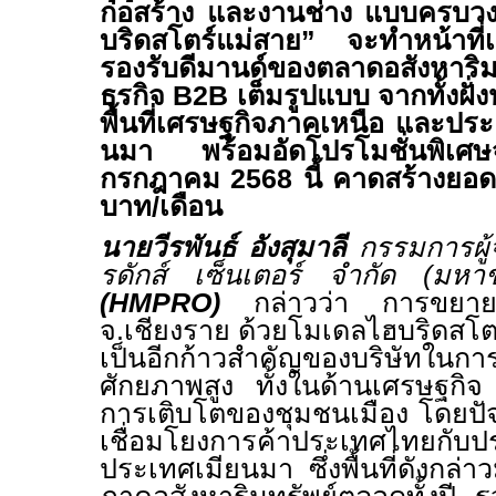
ก่อสร้าง และงานช่าง แบบครบวงจ
บริดสโตร์แม่สาย” จะทำหน้าที
รองรับดีมานด์ของตลาดอสังหาริมทรั
ธุรกิจ
B2B
เต็มรูปแบบ จากทั้งฝ
พื้นที่เศรษฐกิจภาคเหนือ และประเ
นมา พร้อมอัดโปรโมชั่นพิเศษ
กรกฎาคม
2568
นี้ คาดสร้างยอ
บาท/เดือน
นายวีรพันธ์ อังสุมาลี
กรรมการผู้
รดักส์ เซ็นเตอร์ จำกัด (ม
(
HMPRO
)
กล่าวว่า การขยาย
จ.เชียงราย ด้วยโมเดลไฮบริดสโ
เป็นอีกก้าวสำคัญของบริษัทในการต่
ศักยภาพสูง ทั้งในด้านเศรษฐก
การเติบโตของชุมชนเมือง โดยปัจ
เชื่อมโยงการค้าประเทศไทยกับปร
ประเทศเมียนมา
ซึ่งพื้นที่ดังก