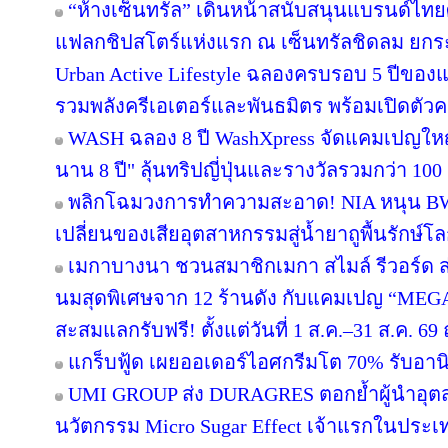
“ห้างเซ็นทรัล” เดินหน้าสนับสนุนแบรนด์ไทย
แฟลกชิปสโตร์แห่งแรก ณ เซ็นทรัลชิดลม ยกระด
Urban Active Lifestyle ฉลองครบรอบ 5 ปีขอ
รวมพลังครีเอเตอร์และพันธมิตร พร้อมเปิดตัว
WASH ฉลอง 8 ปี WashXpress จัดแคมเปญใหญ่ "
นาน 8 ปี" ลุ้นทริปญี่ปุ่นและรางวัลรวมกว่า 100 ร
พลิกโฉมวงการทำความสะอาด! NIA หนุน BWC 
เปลี่ยนของเสียอุตสาหกรรมสู่น้ำยาถูพื้นรักษ์โล
เมกาบางนา ชวนสมาชิกเมกา สไมล์ รีวอร์ด ส่ง
นมสุดพิเศษจาก 12 ร้านดัง กับแคมเปญ “ME
สะสมแลกรับฟรี! ตั้งแต่วันที่ 1 ส.ค.–31 ส.ค. 
แกร็บฟู้ด เผยออเดอร์ไอศกรีมโต 70% รับอานิส
UMI GROUP ส่ง DURAGRES ตอกย้ำผู้นำอุตส
นวัตกรรม Micro Sugar Effect เจ้าแรกในปร