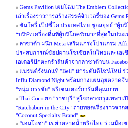
Gems Pavilion เผยโฉม The Emblem Collecti
เล่าเรื่องราวการสร้างสรรค์จิวเวลรี่ของ Gems Pa
ซันโทรี่ เป๊ปซี่โค ประเทศไทย ชูกลยุทธ์ “ผู้บ
“บริษัทเครื่องดื่มที่ผู้บริโภครักมากที่สุดในปร
ลาซาด้า ผนึก Meta เสริมแกร่งโปรแกรม Affil
ประสบการณ์ช้อปผ่านโซเชียลในไทยและเอเชีย
เอเตอร์ปักตะกร้าสินค้าจากลาซาด้าบน Facebook
แบรนด์รังนกแท้ "Bell" ยกระดับดีไซน์ใหม่ ร่
Influ Diamond Night พร้อมกางแผนลุยตลาดจีน
"หนุ่ม กรรชัย" พรีเซนเตอร์การันตีคุณภาพ
Thai Coco ยก "ราชบุรี" สู่ใจกลางกรุงเทพฯ เป
"Ratchaburi in the City" ถ่ายทอดเรื่องราวจาก
"Coconut Specialty Brand"
“เอมโอชา” เขย่าตลาดน้ำพริกไทย ร่วมมือเซ