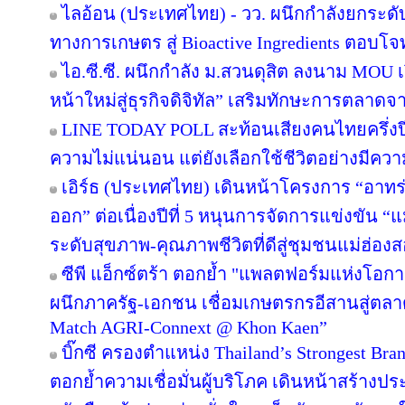
ไลอ้อน (ประเทศไทย) - วว. ผนึกกำลังยกระดั
ทางการเกษตร สู่ Bioactive Ingredients ตอบโ
ไอ.ซี.ซี. ผนึกกำลัง ม.สวนดุสิต ลงนาม MOU
หน้าใหม่สู่ธุรกิจดิจิทัล” เสริมทักษะการตลาด
LINE TODAY POLL สะท้อนเสียงคนไทยครึ่งป
ความไม่แน่นอน แต่ยังเลือกใช้ชีวิตอย่างมีควา
เอิร์ธ (ประเทศไทย) เดินหน้าโครงการ “อาทร่วม
ออก” ต่อเนื่องปีที่ 5 หนุนการจัดการแข่งขัน “
ระดับสุขภาพ-คุณภาพชีวิตที่ดีสู่ชุมชนแม่ฮ่อง
ซีพี แอ็กซ์ตร้า ตอกย้ำ "แพลตฟอร์มแห่งโอก
ผนึกภาครัฐ-เอกชน เชื่อมเกษตรกรอีสานสู่ตล
Match AGRI-Connext @ Khon Kaen”
บิ๊กซี ครองตำแหน่ง Thailand’s Strongest Bra
ตอกย้ำความเชื่อมั่นผู้บริโภค เดินหน้าสร้าง