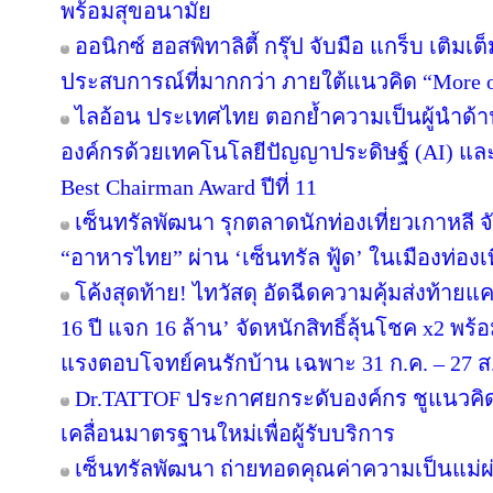
พร้อมสุขอนามัย
ออนิกซ์ ฮอสพิทาลิตี้ กรุ๊ป จับมือ แกร็บ เติมเ
ประสบการณ์ที่มากกว่า ภายใต้แนวคิด “More o
ไลอ้อน ประเทศไทย ตอกย้ำความเป็นผู้นำด้า
องค์กรด้วยเทคโนโลยีปัญญาประดิษฐ์ (AI) และ D
Best Chairman Award ปีที่ 11
เซ็นทรัลพัฒนา รุกตลาดนักท่องเที่ยวเกาหลี 
“อาหารไทย” ผ่าน ‘เซ็นทรัล ฟู้ด’ ในเมืองท่องเ
โค้งสุดท้าย! ไทวัสดุ อัดฉีดความคุ้มส่งท้าย
16 ปี แจก 16 ล้าน’ จัดหนักสิทธิ์ลุ้นโชค x2 พ
แรงตอบโจทย์คนรักบ้าน เฉพาะ 31 ก.ค. – 27 ส.ค.
Dr.TATTOF ประกาศยกระดับองค์กร ชูแนวคิ
เคลื่อนมาตรฐานใหม่เพื่อผู้รับบริการ
เซ็นทรัลพัฒนา ถ่ายทอดคุณค่าความเป็นแม่