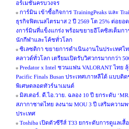
อร์เมชันครบวงจร
การ์มิน เข้าซื้อกิจการ TrainingPeaks และ Tra
ธุรกิจฟิตเนสไตรมาส 2 ปี 2569 โต 25% ต่อย
งการ์มินที่แข็งแกร่ง พร้อมขยายอีโคซิสเต็มการฝ
นักกีฬาและโค้ชทั่วโลก
ซิเลซติกา ขยายการดำเนินงานในประเทศไท
คลาวด์ทั่วโลก เตรียมเปิดรับวิศวกรมากกว่า 5
Predator x Intel ชวนแฟน VALORANT ไทย ลุ้น
Pacific Finals Busan ประเทศเกาหลีใต้ แบบต
พิเศษตลอดทัวร์นาเมนต์
มิสเตอร์. ดี.ไอ.วาย. ฉลอง 10 ปี ยกระดับ ‘MR.
สภากาชาดไทย ลงนาม MOU 3 ปี เสริมความพร้อ
ประเทศ
Toshiba เปิดตัวซีรีส์ T33 ยกระดับการดูแลเสื