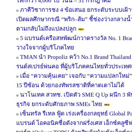
โลกกว่า 4,000 ใบ วันนี้ – 31 กรกฎาคม
ภาคีวิชาการชง 4 ข้อเสนอ ยกระดับระบบเฝ้า
เปิดผลศึกษากรณี “พริก–ส้ม” ชี้ช่องว่างกลางน้
ตามกลับไม่ถึงแปลงปลูก
5 แบรนด์เครือสหพัฒน์กวาดรางวัล No. 1 Bra
วางใจจากผู้บริโภคไทย
TMAN นำ Propoliz คว้า No.1 Brand Thailand 2
รนด์สเปรย์พ่นคอ ที่ผู้บริโภคคนไทยทั่วประเทศ
เมื่อ “ความคุ้นเคย” เจอกับ “ความแปลกใหม่
15 ปีซ้อน ด้วยกองทัพรสชาติที่คาดเดาไม่ได้
นาโนเทค สวทช. เปิดตัว SME Q Up ผนึก 3 
ธุรกิจ ยกระดับศักยภาพ SMEs ไทย
เซ็นทรัล รีเทล ฟู้ด เร่งเครื่องกลยุทธ์ Globa
แบรนด์ ไอคอนิคชื่อดังจากฝรั่งเศส เอ็กซ์คลูซี