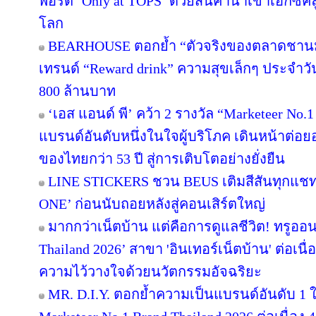
พอร์ต ‘Only at TOPS’ ด้วยสินค้านำเข้าเอ็กซ์
โลก
BEARHOUSE ตอกย้ำ “ตัวจริงของตลาดชานม” เ
เทรนด์ “Reward drink” ความสุขเล็กๆ ประจำวัน 
800 ล้านบาท
‘เอส แอนด์ พี’ คว้า 2 รางวัล “Marketeer No.
แบรนด์อันดับหนึ่งในใจผู้บริโภค เดินหน้าต่
ของไทยกว่า 53 ปี สู่การเติบโตอย่างยั่งยืน
LINE STICKERS ชวน BEUS เติมสีสันทุกแชท
ONE’ ก่อนนับถอยหลังสู่คอนเสิร์ตใหญ่
มากกว่าเน็ตบ้าน แต่คือการดูแลชีวิต! ทรูออน
Thailand 2026’ สาขา 'อินเทอร์เน็ตบ้าน' ต่อเนื
ความไว้วางใจด้วยนวัตกรรมอัจฉริยะ
MR. D.I.Y. ตอกย้ำความเป็นแบรนด์อันดับ 1