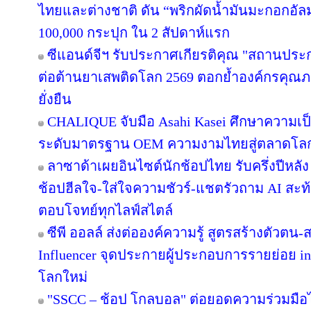
ไทยและต่างชาติ ดัน “พริกผัดน้ำมันมะกอกอั
100,000 กระปุก ใน 2 สัปดาห์แรก
ซีแอนด์จีฯ รับประกาศเกียรติคุณ "สถานประ
ต่อต้านยาเสพติดโลก 2569 ตอกย้ำองค์กรคุณภา
ยั่งยืน
CHALIQUE จับมือ Asahi Kasei ศึกษาความเป็
ระดับมาตรฐาน OEM ความงามไทยสู่ตลาดโล
ลาซาด้าเผยอินไซต์นักช้อปไทย รับครึ่งปีหลัง
ช้อปฮีลใจ-ใส่ใจความชัวร์-แชตรัวถาม AI สะท
ตอบโจทย์ทุกไลฟ์สไตล์
ซีพี ออลล์ ส่งต่อองค์ความรู้ สูตรสร้างตัวตน
Influencer จุดประกายผู้ประกอบการรายย่อย in
โลกใหม่
"SSCC – ช้อป โกลบอล" ต่อยอดความร่วมมือไ