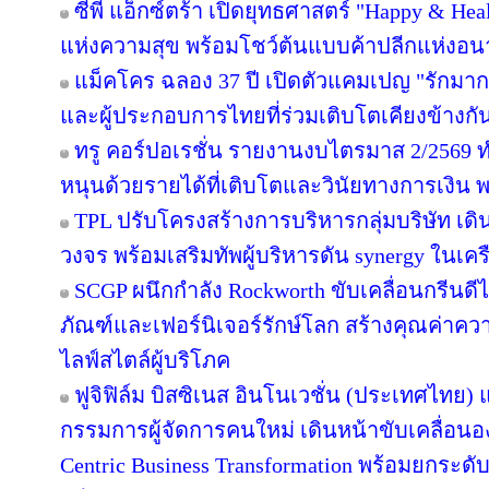
ซีพี แอ็กซ์ตร้า เปิดยุทธศาสตร์ "Happy & Healt
แห่งความสุข พร้อมโชว์ต้นแบบค้าปลีกแห่งอ
แม็คโคร ฉลอง 37 ปี เปิดตัวแคมเปญ "รักม
และผู้ประกอบการไทยที่ร่วมเติบโตเคียงข้างกั
ทรู คอร์ปอเรชั่น รายงานงบไตรมาส 2/2569 ทำ
หนุนด้วยรายได้ที่เติบโตและวินัยทางการเงิน 
TPL ปรับโครงสร้างการบริหารกลุ่มบริษัท เ
วงจร พร้อมเสริมทัพผู้บริหารดัน synergy ในเคร
SCGP ผนึกกำลัง Rockworth ขับเคลื่อนกรีนดี
ภัณฑ์และเฟอร์นิเจอร์รักษ์โลก สร้างคุณค่าคว
ไลฟ์สไตล์ผู้บริโภค
ฟูจิฟิล์ม บิสซิเนส อินโนเวชั่น (ประเทศไทย) แ
กรรมการผู้จัดการคนใหม่ เดินหน้าขับเคลื่อนอง
Centric Business Transformation พร้อมยกระดั