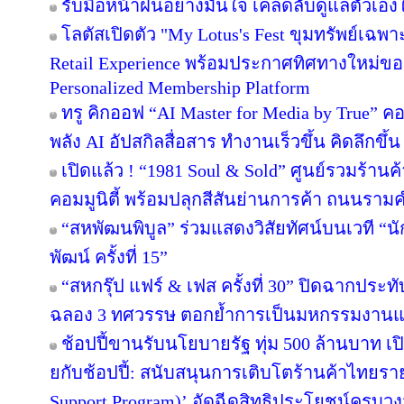
รับมือหน้าฝนอย่างมั่นใจ เคล็ดลับดูแลตัวเองให
โลตัสเปิดตัว "My Lotus's Fest ขุมทรัพย์เฉ
Retail Experience พร้อมประกาศทิศทางใหม่ของ 
Personalized Membership Platform
ทรู คิกออฟ “AI Master for Media by True” คอร
พลัง AI อัปสกิลสื่อสาร ทำงานเร็วขึ้น คิดลึกขึ
เปิดแล้ว ! “1981 Soul & Sold” ศูนย์รวมร้า
คอมมูนิตี้ พร้อมปลุกสีสันย่านการค้า ถนนรา
“สหพัฒนพิบูล” ร่วมแสดงวิสัยทัศน์บนเวที “นั
พัฒน์ ครั้งที่ 15”
“สหกรุ๊ป แฟร์ & เฟส ครั้งที่ 30” ปิดฉากปร
ฉลอง 3 ทศวรรษ ตอกย้ำการเป็นมหกรรมงานแฟร์
ช้อปปี้ขานรับนโยบายรัฐ ทุ่ม 500 ล้านบาท 
ยกับช้อปปี้: สนับสนุนการเติบโตร้านค้าไทยร
Support Program)’ อัดฉีดสิทธิประโยชน์ครบว