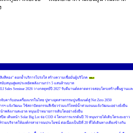
ง
พลิงสีทอง" ตอกย้ำบริการโปร่งใส สร้างความเชื่อมั่นผู้บริโภค
ุนสนับสนุนสู่ผลประหยัดพลังงานกว่า 5 แสนล้านบาท
LI Sales Seminar 2026 วางกลยุทธ์ปี 2027 รับดีมานด์ตลาดตรวจสอบโครงสร้างพื้นฐานแล
ับคาร์บอนเครื่องแรกในไทย ปูทางอุตสาหกรรมปูนซีเมนต์สู่ Net Zero 2050
รฯ แจ้งวัฒนะ ใช้สถาปัตยกรรมสีเขียวร่วมแก้โจทย์น้ำท่วมถนนแจ้งวัฒนะอย่างยั่งยืน
้าพลังงานสะอาด หนุนเป้าหมายการเติบโตอย่างยั่งยืน
มสปีด เดินหน้า Solar Big Lot จ่อ COD 4 โครงการแรกต้นปี 70 หนุนรายได้เติบโตระยะยาว
บริจาคให้องค์กรสาธารณประโยชน์ ต่อเนื่องเป็นปีที่ 20 ที่ได้เดินทางเคียงข้างกัน