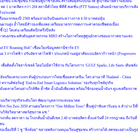
เอกชน และชุมชน ร่วมฟื้นฟูป่าชายเลน สร้างสมดุลระบบนิเวศ สู่เป้าหมายความยั่งยืน
e) ลด 1 บาท/ลิตร กว่า 204 สถานีทั่วไทย พีทีที สเตชั่น (PTT Station) เดินหน้าขยายบริการเติ
ทั่วประเทศ
ือนแรกของปี 2569 พร้อมจ่ายเงินปันผลระหว่างกาล 4.50 บาทต่อหุ้น
ี่ผันผวนสูง ย้ำไทยมีสำรองเพียงพอ เตรียมมาตรการลดภาระค่าครองชีพต่อเนื่อง
ี้ Q2 โตเด่น เตรียมติดปีกครึ่งปีหลัง
ภาคเอกชน ผลักดันอุตสาหกรรม MRO สร้างโอกาสไทยสู่ศูนย์กลางซ่อมอากาศยานแห่ง
land EV Roaming Hub” เชื่อมโยงข้อมูลสถานีชาร์จ EV
สนอ 3 การไฟฟ้า ปรับอัตราค่าไฟฟ้า ประเภทบ้านอยู่อาศัยแบบอัตราก้าวหน้า (Progressive
ื่อติดตั้งโซลาร์เซลล์ โดยไม่มีค่าใช้จ่าย กับโครงการ ‘GULF Sparks, Life Starts เติมพลัง
์อัจฉริยะครบวงจร ดันผู้ประกอบการไทยเชื่อมตลาดจีน–โลก ผ่านเวที Thailand – China
รานส์ฟอร์มสู่ ‘End-to-End Smart Logistics Solutions’ รองรับทุกไซส์ธุรกิจ
นตลาดโลกอย่างใกล้ชิด ย้ำชัด น้ำมันมีเพียงพอ พร้อมใช้กองทุนน้ำมันฯ ดูแลเสถียรภาพ
้านบริหารธุรกิจระดับโลก พัฒนาบุคลากรแห่งอนาคต
งค์กร Net Zero 2050 สานต่อโครงการ “One Million Trees” ฟื้นฟูป่าซับคาร์บอน จ.ลำปาง ปีที่
บันวิจัยวิทยาศาสตร์สุขภาพ มช.”
ลั่น ลดราคา ณ โรงกลั่นน้ำมันดีเซล 2.40 บาทต่อลิตร ตั้งแต่วันที่ 24 กรกฎาคม ถึงวันที่
าชน
เนื่องปีที่ 5 ชู “หิ่งห้อย” ขยายพลังงานหมุนเวียนสู่ชุมชน สร้างรายได้-ลดขยะอย่างเป็นรู