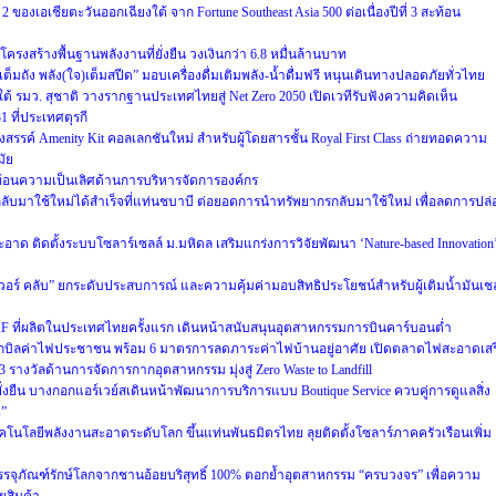
ของเอเชียตะวันออกเฉียงใต้ จาก Fortune Southeast Asia 500 ต่อเนื่องปีที่ 3 สะท้อน
รงสร้างพื้นฐานพลังงานที่ยั่งยืน วงเงินกว่า 6.8 หมื่นล้านบาท
เต็มถัง พลัง(ใจ)เต็มสปีด” มอบเครื่องดื่มเติมพลัง-น้ำดื่มฟรี หนุนเดินทางปลอดภัยทั่วไทย
 รมว. สุชาติ วางรากฐานประเทศไทยสู่ Net Zero 2050 เปิดเวทีรับฟังความคิดเห็น
ที่ประเทศตุรกี
รรค์ Amenity Kit คอลเลกชันใหม่ สำหรับผู้โดยสารชั้น Royal First Class ถ่ายทอดความ
ัย
ท้อนความเป็นเลิศด้านการบริหารจัดการองค์กร
ับมาใช้ใหม่ได้สำเร็จที่แท่นชบาบี ต่อยอดการนำทรัพยากรกลับมาใช้ใหม่ เพื่อลดการปล่
ด ติดตั้งระบบโซลาร์เซลล์ ม.มหิดล เสริมแกร่งการวิจัยพัฒนา ‘Nature-based Innovation
เวอร์ คลับ” ยกระดับประสบการณ์ และความคุ้มค่ามอบสิทธิประโยชน์สำหรับผู้เติมน้ำมันเช
F ที่ผลิตในประเทศไทยครั้งแรก เดินหน้าสนับสนุนอุตสาหกรรมการบินคาร์บอนต่ำ
ิลค่าไฟประชาชน พร้อม 6 มาตรการลดภาระค่าไฟบ้านอยู่อาศัย เปิดตลาดไฟสะอาดเสร
 3 รางวัลด้านการจัดการกากอุตสาหกรรม มุ่งสู่ Zero Waste to Landfill
ยั่งยืน บางกอกแอร์เวย์สเดินหน้าพัฒนาการบริการแบบ Boutique Service ควบคู่การดูแลสิ่ง
s”
ทคโนโลยีพลังงานสะอาดระดับโลก ขึ้นแท่นพันธมิตรไทย ลุยติดตั้งโซลาร์ภาคครัวเรือนเพิ่ม
บรรจุภัณฑ์รักษ์โลกจากชานอ้อยบริสุทธิ์ 100% ตอกย้ำอุตสาหกรรม “ครบวงจร” เพื่อความ