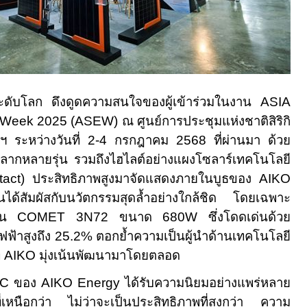
ระดับโลก ดึงดูดความสนใจของผู้เข้าร่วมในงาน
ASIA
y Week 2025 (ASEW)
ณ ศูนย์การประชุมแห่งชาติสิริกิ
ฯ ระหว่างวันที่
2-4
กรกฎาคม
2568
ที่ผ่านมา ด้วย
ากหลายรุ่น รวมถึงไฮไลต์อย่างแผงโซลาร์เทคโนโลยี
tact)
ประสิทธิภาพสูงมาจัดแสดงภายในบูธของ
AIKO
านได้สัมผัสกับนวัตกรรมสุดล้ำอย่างใกล้ชิด โดยเฉพาะ
ุ่น
COMET 3N72
ขนาด
680W
ซึ่งโดดเด่นด้วย
ฟ้าสูงถึง
25.2%
ตอกย้ำความเป็นผู้นำด้านเทคโนโลยี
ี่
AIKO
มุ่งเน้นพัฒนามาโดยตลอด
BC
ของ
AIKO Energy
ได้รับความนิยมอย่างแพร่หลาย
ี่เหนือกว่า ไม่ว่าจะเป็นประสิทธิภาพที่สูงกว่า ความ