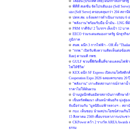
ไลอ้อน (ประเทศไทย) ผนึกกำลังภาครัฐ 
พีทีที สเตชั่น จัดโปรเติมเอง (Self Serv
เอง (Self Serve) ครอบคลุมกว่า 204 สถานี
ปตท.สผ. แจ้งผลการดำเนินงานรอบ 6 เด
“พลังงาน”พร้อมรับมือ น้ำมัน - LNG ท
PRM ราศีจับ! 2 โบรกฯ เล็งเป้า 12 บาท ช
EECO ร่วมระดมสมองภาครัฐ นักธุรกิจ
ภูมิภาค
สนพ. ผนึก 3 การไฟฟ้า - OR ตั้ง “Thai
“กกพ.” เปิดรับฟังความคิดเห็นต่อข้อเ
Rate) ตามมติ กพช.
GULF ชวนชี้พิกัดพื้นที่ขาดแคลนไฟฟ้า เพ
ไฟให้ชีวิต’
KEX ผนึก SF Express เปิดเกมโลจิสติกส
Cooperation Expo 2026 ฉลองครบรอบ 20 ปี ท
"พลังงาน" เกาะติดสถานการณ์ราคาน้ำมั
ราคาไม่ให้ผันผวน
บ้านปูผนึกพันธมิตรสถาบันการศึกษาด
เซ็นทรัลพัฒนา เดินหน้าพันธกิจ มุ่งสู่อ
จับมือร่วมกับ “มูลนิธิแม่ฟ้าหลวงฯ – สถา
กบง. เห็นชอบ นำผลประโยชน์ส่วนเกินโรงก
15 สิงหาคม 2569 เพื่อบรรเทาภาระประช
CKPower คว้า 2 รางวัล AREA Awards ต่อ
ธรรม