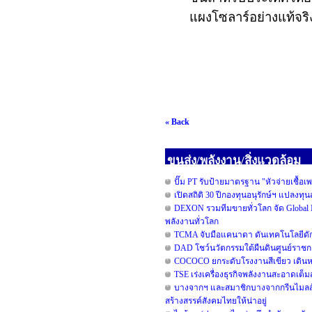
แผงโซลาร์อย่างแท้จริ
« Back
ขนส่ง/พลังงาน/สิ่งแวดล้อม
ปั๊ม PT รับป้ายมาตรฐาน "หัวจ่ายเชื้อเ
เปิดสถิติ 30 ปีกองทุนอนุรักษ์ฯ แปลงท
DEXON รวมทีมขายทั่วโลก จัด Global I
พลังงานทั่วโลก
TCMA จับมือแคนาดา ดันเทคโนโลยีดักจ
DAD โชว์นวัตกรรมใต้ผืนดินศูนย์ราชกา
COCOCO ยกระดับโรงงานสีเขียว เดินหน
TSE เร่งเครื่องธุรกิจพลังงานสะอาดเต็
บางจากฯ และสมาชิกบางจากกรีนไมลส์ร่วม
สร้างสรรค์สังคมไทยให้น่าอยู่