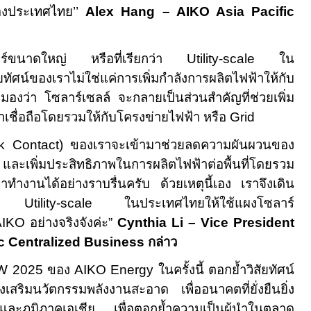
องประเทศไทย
’’
Alex Hang
– AIKO Asia Pacific
าร์ขนาดใหญ่ หรือที่เรียกว่า
Utility-scale
ใน
์ของเราไม่ใช่แค่การเพิ่มกำลังการผลิตไฟฟ้าให้กับ
ามองว่า โซลาร์เซลล์ จะกลายเป็นส่วนสำคัญที่ช่วยเพิ่ม
เชื่อถือโดยรวมให้กับโครงข่ายไฟฟ้า หรือ
Grid
 Contact)
ของเราจะเข้ามาช่วยลดความผันผวนของ
ละเพิ่มประสิทธิภาพในการผลิตไฟฟ้าต่อพื้นที่โดยรวม
าทำงานได้อย่างราบรื่นครับ ด้วยเหตุนี้เอง เราจึงเดิน
การ
Utility-scale
ในประเทศไทยให้ใช้แผงโซลาร์
AIKO
อย่างจริงจังค่ะ
”
Cynthia Li
– Vice President
ic Centralized Business
กล่าว
W 2025
ของ
AIKO Energy
ในครั้งนี้ ตอกย้ำวิสัยทัศน์
งเสริมนวัตกรรมพลังงานสะอาด เพื่ออนาคตที่ยั่งยืนยิ่ง
และภูมิภาคเอเชีย เพื่อตอกย้ำความเป็นผู้นำในตลาด