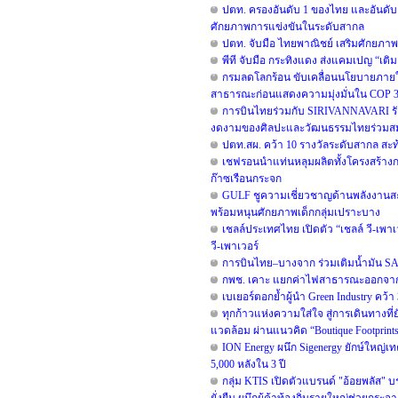
ปตท. ครองอันดับ 1 ของไทย และอันดับ 2 
ศักยภาพการแข่งขันในระดับสากล
ปตท. จับมือ ไทยพาณิชย์ เสริมศักยภาพโค
พีที จับมือ กระทิงแดง ส่งแคมเปญ “เติม
กรมลดโลกร้อน ขับเคลื่อนนโยบายภายใต้
สาธารณะก่อนแสดงความมุ่งมั่นใน COP 31 
การบินไทยร่วมกับ SIRIVANNAVARI รังส
งดงามของศิลปะและวัฒนธรรมไทยร่วมสม
ปตท.สผ. คว้า 10 รางวัลระดับสากล สะ
เชฟรอนนำแท่นหลุมผลิตทั้งโครงสร้างกล
ก๊าซเรือนกระจก
GULF ชูความเชี่ยวชาญด้านพลังงานสะอา
พร้อมหนุนศักยภาพเด็กกลุ่มเปราะบาง
เชลล์ประเทศไทย เปิดตัว “เชลล์ วี-เพา
วี-เพาเวอร์
การบินไทย–บางจาก ร่วมเติมน้ำมัน SA
กพช. เคาะ แยกค่าไฟสาธารณะออกจากบ
เบเยอร์ตอกย้ำผู้นำ Green Industry คว้า
ทุกก้าวแห่งความใส่ใจ สู่การเดินทางที่
แวดล้อม ผ่านแนวคิด “Boutique Footprint
ION Energy ผนึก Sigenergy ยักษ์ใหญ่เ
5,000 หลังใน 3 ปี
กลุ่ม KTIS เปิดตัวแบรนด์ "อ้อยพลัส" 