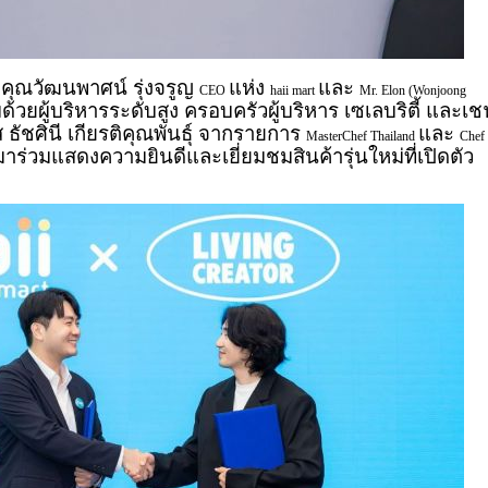
คุณวัฒนพาศน์ รุ่งจรูญ
แห่ง
และ
CEO
haii mart
Mr. Elon (Wonjoong
ด้วยผู้บริหารระดับสูง ครอบครัวผู้บริหาร เซเลบริตี้ และเช
 ธัชศินี เกียรติคุณพันธุ์ จากรายการ
และ
MasterChef Thailand
Chef
 มาร่วมแสดงความยินดีและเยี่ยมชมสินค้ารุ่นใหม่ที่เปิดตัว