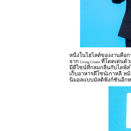
หนึ่งในไฮไลต์ของงานคือก
จาก
ที่โดดเด่นด
Living Creator
มีดีไซน์ที่กลมกลืนกับไลฟ์ส
เก็บอาหารดีไซน์เกาหลี
หม
,
นิมอลแบบมัลติฟังก์ชันอ