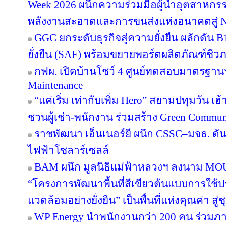
Week 2026 ผนึกความร่วมมือผู้นำอุตสาหกรร
พลังงานสะอาดและการขนส่งแห่งอนาคตสู่ N
GGC ยกระดับธุรกิจสู่ความยั่งยืน ผลักดัน 
ยั่งยืน (SAF) พร้อมขยายพอร์ตผลิตภัณฑ์ชีว
กฟผ. เปิดบ้านโชว์ 4 ศูนย์ทดสอบมาตรฐา
Maintenance
“แค่เริ่ม เท่ากับเพิ่ม Hero” สยามปทุมวัน เ
ชวนผู้เช่า-พนักงาน ร่วมสร้าง Green Commu
ราชพัฒนา เอ็นเนอร์ยี ผนึก CSSC–มจธ. ดัน
ไฟฟ้าโซลาร์เซลล์
BAM ผนึก มูลนิธิแม่ฟ้าหลวงฯ ลงนาม MOU 
“โครงการพัฒนาพื้นที่สีเขียวต้นแบบการใช้ประ
แวดล้อมอย่างยั่งยืน” เป็นพื้นที่แห่งคุณค่า ส
WP Energy นำพนักงานกว่า 200 คน ร่วม