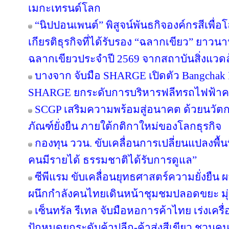
เมกะเทรนด์โลก
“นิปปอนเพนต์” พิสูจน์พันธกิจองค์กรสีเพื่อโลก
เกียรติธุรกิจที่ได้รับรอง “ฉลากเขียว” ยาวนา
ฉลากเขียวประจำปี 2569 จากสถาบันสิ่งแวด
บางจาก จับมือ SHARGE เปิดตัว Bangchak F
SHARGE ยกระดับการบริหารฟลีทรถไฟฟ้า
SCGP เสริมความพร้อมสู่อนาคต ด้วยนวัตก
ภัณฑ์ยั่งยืน ภายใต้กติกาใหม่ของโลกธุรกิจ
กองทุน ววน. ขับเคลื่อนการเปลี่ยนแปลงพื้นที
คนมีรายได้ ธรรมชาติได้รับการดูแล”
ซีพีแรม ขับเคลื่อนยุทธศาสตร์ความยั่งยืน 
ผนึกกำลังคนไทยเดินหน้าชุมชมปลอดขยะ มุ่งส
เซ็นทรัล รีเทล จับมือหอการค้าไทย เร่งเครื่อ
ปักหมุดยกระดับค้าปลีก-ค้าส่งสีเขียว ชวนคน