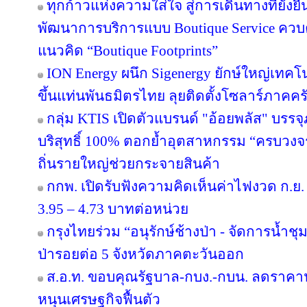
ทุกก้าวแห่งความใส่ใจ สู่การเดินทางที่ยั่ง
พัฒนาการบริการแบบ Boutique Service ควบคู
แนวคิด “Boutique Footprints”
ION Energy ผนึก Sigenergy ยักษ์ใหญ่เท
ขึ้นแท่นพันธมิตรไทย ลุยติดตั้งโซลาร์ภาคครัว
กลุ่ม KTIS เปิดตัวแบรนด์ "อ้อยพลัส" บรร
บริสุทธิ์ 100% ตอกย้ำอุตสาหกรรม “ครบวงจร” 
ถิ่นรายใหญ่ช่วยกระจายสินค้า
กกพ. เปิดรับฟังความคิดเห็นค่าไฟงวด ก.ย. 
3.95 – 4.73 บาทต่อหน่วย
กรุงไทยร่วม “อนุรักษ์ช้างป่า - จัดการน้ำชุม
ป่ารอยต่อ 5 จังหวัดภาคตะวันออก
ส.อ.ท. ขอบคุณรัฐบาล-กบง.-กบน. ลดราคาน้
หนุนเศรษฐกิจฟื้นตัว