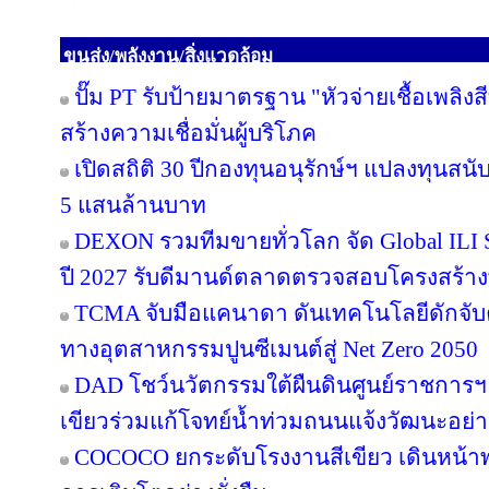
ขนส่ง/พลังงาน/สิ่งแวดล้อม
ปั๊ม PT รับป้ายมาตรฐาน "หัวจ่ายเชื้อเพลิ
สร้างความเชื่อมั่นผู้บริโภค
เปิดสถิติ 30 ปีกองทุนอนุรักษ์ฯ แปลงทุนสน
5 แสนล้านบาท
DEXON รวมทีมขายทั่วโลก จัด Global ILI S
ปี 2027 รับดีมานด์ตลาดตรวจสอบโครงสร้าง
TCMA จับมือแคนาดา ดันเทคโนโลยีดักจับค
ทางอุตสาหกรรมปูนซีเมนต์สู่ Net Zero 2050
DAD โชว์นวัตกรรมใต้ผืนดินศูนย์ราชการฯ
เขียวร่วมแก้โจทย์น้ำท่วมถนนแจ้งวัฒนะอย่าง
COCOCO ยกระดับโรงงานสีเขียว เดินหน้า