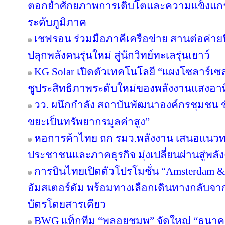
ตอกย้ำศักยภาพการเติบโตและความแข็งแกร่
ระดับภูมิภาค
เชฟรอน ร่วมมือภาคีเครือข่าย สานต่อค่ายนิ
ปลุกพลังคนรุ่นใหม่ สู่นักวิทย์ทะเลรุ่นเยาว์
KG Solar เปิดตัวเทคโนโลยี “แผงโซลาร์เซ
ชูประสิทธิภาพระดับใหม่ของพลังงานแสงอาท
วว. ผนึกกำลัง สถาบันพัฒนาองค์กรชุมชน ขั
ขยะเป็นทรัพยากรมูลค่าสูง”
หอการค้าไทย ถก รมว.พลังงาน เสนอแนวทาง
ประชาชนและภาคธุรกิจ มุ่งเปลี่ยนผ่านสู่พล
การบินไทยเปิดตัวโปรโมชั่น “Amsterdam &
อัมสเตอร์ดัม พร้อมทางเลือกเดินทางกลับจาก
บัตรโดยสารเดียว
BWG แท็กทีม “พลอยชมพู” จัดใหญ่ “ธนาคารอิ