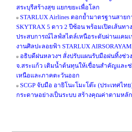
สระบุรีสร้างสุข แยกขยะเพื่อโลก
STARLUX Airlines ตอกย้ำมาตรฐานสายกา
SKYTRAX 5 ดาว 2 ปีซ้อน พร้อมเปิดเส้นทา
ประสบการณ์ไลฟ์สไตล์เหนือระดับผ่านแคมเ
งานศิลปะลอยฟ้า STARLUX AIRSORAYA
อธิบดีฝนหลวงฯ สั่งปรับแผนรับมือฝนทิ้งช่วง
จ.สระแก้ว เติมน้ำต้นทุนให้เขื่อนสำคัญและช
เหนือและภาคตะวันออก
SCGP จับมือ อายิโนะโมะโต๊ะ (ประเทศไทย) 
กระดาษอย่างเป็นระบบ สร้างคุณค่าตามหลัก
Copyright © 2016 inTV co.,Ltd. All Right