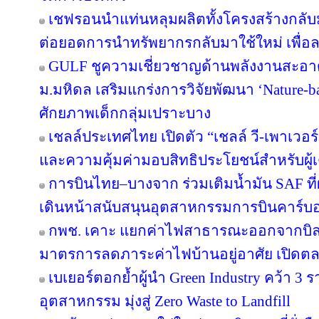
เชฟรอนนำแท่นหลุมผลิตทั้งโครงสร้างกลับมา
ต่อยอดการนำทรัพยากรกลับมาใช้ใหม่ เพื่อ
GULF ชูความเชี่ยวชาญด้านพลังงานสะอาด 
ม.มหิดล เสริมแกร่งการวิจัยพัฒนา ‘Nature-b
ศักยภาพเด็กกลุ่มเปราะบาง
เชลล์ประเทศไทย เปิดตัว “เชลล์ วี-เพาเวอ
และความคุ้มค่ามอบสิทธิประโยชน์สำหรับผู้เต
การบินไทย–บางจาก ร่วมเติมน้ำมัน SAF ที
เดินหน้าสนับสนุนอุตสาหกรรมการบินคาร์บ
กพช. เคาะ แยกค่าไฟสาธารณะออกจากบิล
มาตรการลดภาระค่าไฟบ้านอยู่อาศัย เปิดต
เบเยอร์ตอกย้ำผู้นำ Green Industry คว้า 3
อุตสาหกรรม มุ่งสู่ Zero Waste to Landfill