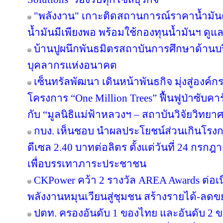
"พลังงาน" เกาะติดสถานการณ์ราคาน้ำมันต
น้ำมันมีเพียงพอ พร้อมใช้กองทุนน้ำมันฯ ดู
บ้านปูผนึกพันธมิตรสถาบันการศึกษาด้านบ
บุคลากรแห่งอนาคต
เซ็นทรัลพัฒนา เดินหน้าพันธกิจ มุ่งสู่องค์
โครงการ “One Million Trees” ฟื้นฟูป่าซับคาร
กับ “มูลนิธิแม่ฟ้าหลวงฯ – สถาบันวิจัยวิทย
กบง. เห็นชอบ นำผลประโยชน์ส่วนเกินโรงกล
ดีเซล 2.40 บาทต่อลิตร ตั้งแต่วันที่ 24 กรกฎ
เพื่อบรรเทาภาระประชาชน
CKPower คว้า 2 รางวัล AREA Awards ต่อเนื่อ
พลังงานหมุนเวียนสู่ชุมชน สร้างรายได้-ลดข
ปตท. ครองอันดับ 1 ของไทย และอันดับ 2 ข