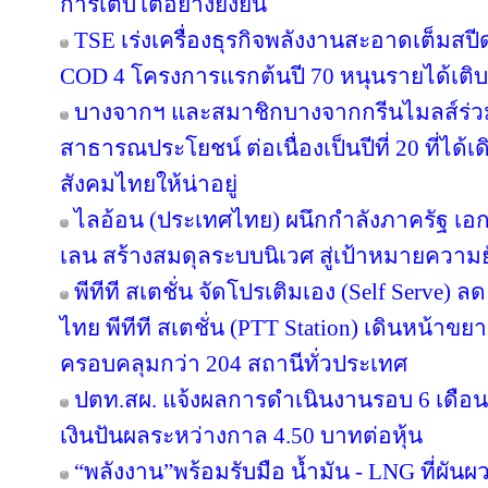
การเติบโตอย่างยั่งยืน
TSE เร่งเครื่องธุรกิจพลังงานสะอาดเต็มสปีด
COD 4 โครงการแรกต้นปี 70 หนุนรายได้เต
บางจากฯ และสมาชิกบางจากกรีนไมลส์ร่วม
สาธารณประโยชน์ ต่อเนื่องเป็นปีที่ 20 ที่ได้
สังคมไทยให้น่าอยู่
ไลอ้อน (ประเทศไทย) ผนึกกำลังภาครัฐ เอก
เลน สร้างสมดุลระบบนิเวศ สู่เป้าหมายความยั
พีทีที สเตชั่น จัดโปรเติมเอง (Self Serve) ล
ไทย พีทีที สเตชั่น (PTT Station) เดินหน้าขย
ครอบคลุมกว่า 204 สถานีทั่วประเทศ
ปตท.สผ. แจ้งผลการดำเนินงานรอบ 6 เดือน
เงินปันผลระหว่างกาล 4.50 บาทต่อหุ้น
“พลังงาน”พร้อมรับมือ น้ำมัน - LNG ที่ผัน