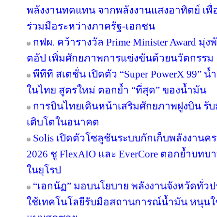
พลังงานทดแทน จากพลังงานแสงอาทิตย์ เพื
ร่วมมือระหว่างภาครัฐ-เอกชน
กฟผ. คว้ารางวัล Prime Minister Award มุ่
ตอัป เพิ่มศักยภาพการแข่งขันด้วยนวัตกรรม
พีทีที สเตชั่น เปิดตัว “Super PowerX 99” 
ในไทย สูตรใหม่ ตอกย้ำ “ที่สุด” ของน้ำมัน
การบินไทยเดินหน้าเสริมศักยภาพฝูงบิน รั
เติบโตในอนาคต
Solis เปิดตัวโซลูชันระบบกักเก็บพลังงานคร
2026 ชู FlexAIO และ EverCore ตอกย้ำบทบาท
ในยุโรป
“เอกนัฏ” มอบนโยบาย พลังงานจังหวัดทั่ว
ใช้เทคโนโลยีรับมือสถานการณ์น้ำมัน หนุนใช้