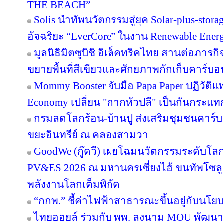
THE BEACH”
Solis นำทัพนวัตกรรมสู่ยุค Solar-plus-stora
อัจฉริยะ “EverCore” ในงาน Renewable Energ
มูลนิธิมิตซูบิชิ อิเล็คทริคไทย สานต่อภารกิจ
ขยายพื้นที่สีเขียวและศักยภาพกักเก็บคาร์บอน
Mommy Booster จับมือ Papa Paper ปฏิวัติแพ
Economy เปลี่ยน "กากหัวปลี" เป็นกันกระแท
กรมลดโลกร้อน-บ้านปู ส่งเสริมชุมชนคาร์บอ
ขยะอินทรีย์ ณ คลองสามวา
GoodWe (กู๊ดวี) เผยโฉมนวัตกรรมระดับโล
PV&ES 2026 ณ มหานครเซี่ยงไฮ้ ขนทัพโซลู
พลังงานโลกเต็มพิกัด
“กกพ.” ชี้ค่าไฟฟ้าสาธารณะขึ้นอยู่กับนโย
ไทยออยล์ ร่วมกับ พพ. ลงนาม MOU พัฒนา ป