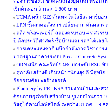
ต้องการของวิถีชีวิตคนเมืองยุคใหม่ พร้อมให้
เริ่มต้นผ่อน ล้านละ 1,800 บาท
TCMA ผนึก GIZ ดันเทคโนโลยีลดคาร์บอน เร
LPN ชี้ตลาดอสังหาฯ เปลี่ยนเกม ดันตลาดเช
ลลิล พร็อพเพอร์ตี้ ฉลองครบรอบ 4 ทศวรรษ 
ปี ดีลประวัติศาสตร์ ซื้อบ้านแถมรถ* ได้เลย ไม
การเคหะแห่งชาติ ผนึกกำลังภาควิชาการแล
มาตรฐานอาคารระบบ Precast Concrete Syst
ORN ผนึก คณะวิทย์ฯ มช. ยกระดับ ESG ขับเค
ศุภาลัย สร้างดี เดินหน้า “น้องสุขดี พี่สุขใ
กิจกรรมศิลปะสร้างสรรค์
Plantnery by PRUKSA ร่วมงานบ้านและสวน
ศักยภาพธุรกิจรับสร้างบ้าน ชูแบบบ้านกว่า 10
วัสดุได้ตามไลฟ์สไตล์ ระหว่าง 31 กค. – 9 ส