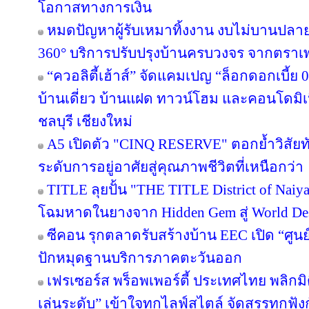
โอกาสทางการเงิน
หมดปัญหาผู้รับเหมาทิ้งงาน งบไม่บานปลาย
360° บริการปรับปรุงบ้านครบวงจร จากตราเ
“ควอลิตี้เฮ้าส์” จัดแคมเปญ “ล็อกดอกเบี้ย
บ้านเดี่ยว บ้านแฝด ทาวน์โฮม และคอนโดมิ
ชลบุรี เชียงใหม่
A5 เปิดตัว "CINQ RESERVE" ตอกย้ำวิสัยทั
ระดับการอยู่อาศัยสู่คุณภาพชีวิตที่เหนือกว่า
TITLE ลุยปั้น "THE TITLE District of Naiy
โฉมหาดในยางจาก Hidden Gem สู่ World Des
ซีคอน รุกตลาดรับสร้างบ้าน EEC เปิด “ศูนย
ปักหมุดฐานบริการภาคตะวันออก
เฟรเซอร์ส พร็อพเพอร์ตี้ ประเทศไทย พลิกมิต
เล่นระดับ” เข้าใจทุกไลฟ์สไตล์ จัดสรรทุกฟัง