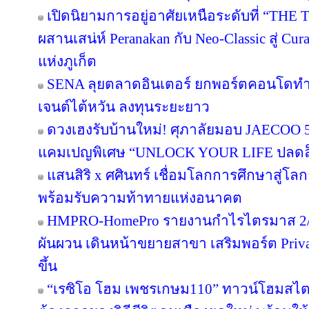
เปิดนิยามการอยู่อาศัยเหนือระดับที่ “THE 
ผสานเสน่ห์ Peranakan กับ Neo-Classic สู่ C
แห่งภูเก็ต
SENA ลุยตลาดอินเตอร์ ยกพอร์ตคอนโดทำ
เจนต์ไต้หวัน ลงทุนระยะยาว
ดวงเฮงรับบ้านใหม่! ศุภาลัยมอบ JAECOO 5 
แคมเปญพิเศษ “UNLOCK YOUR LIFE ปลดล็อก
แสนสิริ x ศศินทร์ เชื่อมโลกการศึกษาสู่โลกธุ
พร้อมรับความท้าทายแห่งอนาคต
HMPRO-HomePro รายงานกำไรไตรมาส 2/2
ผันผวน เดินหน้าขยายสาขา เสริมพอร์ต Private
ขึ้น
“เรซิโอ โฮม เพชรเกษม110” ทาวน์โฮมสไตล์ญ