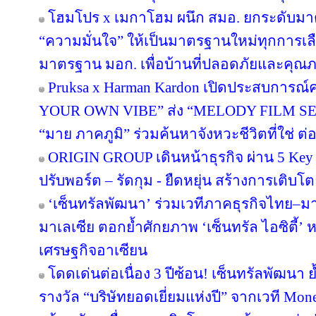
โฮมโปร x เมกาโฮม ผนึก สมอ. ยกระดับมาต
“ความมั่นใจ” ให้เป็นมาตรฐานใหม่ทุกการเลือ
มาตรฐาน มอก. เพื่อบ้านที่ปลอดภัยและคุณภาพ
Pruksa x Harman Kardon เปิดประสบการณ์ค
YOUR OWN VIBE” ส่ง “MELODY FILM SER
“มาย ภาคภูมิ” ร่วมค้นหาจังหวะชีวิตที่ใช่ ต่อย
ORIGIN GROUP เดินหน้าธุรกิจ ผ่าน 5 Key 
ปรับพอร์ต – รัดกุม - ยืดหยุ่น สร้างการเติบโตย
‘เซ็นทรัลพัฒนา’ ร่วมเวทีภาคธุรกิจไทย–
มาเลเซีย ตอกย้ำศักยภาพ ‘เซ็นทรัล ไอซิตี้
เศรษฐกิจอาเซียน
โดดเด่นต่อเนื่อง 3 ปีซ้อน! เซ็นทรัลพัฒนา 
รางวัล “บริษัทยอดเยี่ยมแห่งปี” จากเวที Mo