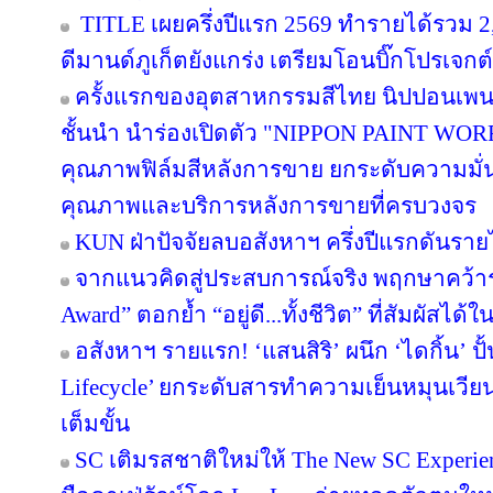
TITLE เผยครึ่งปีแรก 2569 ทำรายได้รวม 2
ดีมานด์ภูเก็ตยังแกร่ง เตรียมโอนบิ๊กโปรเจกต์
ครั้งแรกของอุตสาหกรรมสีไทย นิปปอนเพนต
ชั้นนำ นำร่องเปิดตัว "NIPPON PAINT WO
คุณภาพฟิล์มสีหลังการขาย ยกระดับความมั่น
คุณภาพและบริการหลังการขายที่ครบวงจร
KUN ฝ่าปัจจัยลบอสังหาฯ ครึ่งปีแรกดันรา
จากแนวคิดสู่ประสบการณ์จริง พฤกษาคว้ารา
Award” ตอกย้ำ “อยู่ดี...ทั้งชีวิต” ที่สัมผัสได้ใ
อสังหาฯ รายแรก! ‘แสนสิริ’ ผนึก ‘ไดกิ้น’ ปั
Lifecycle’ ยกระดับสารทำความเย็นหมุนเวียน 
เต็มขั้น
SC เติมรสชาติใหม่ให้ The New SC Experi