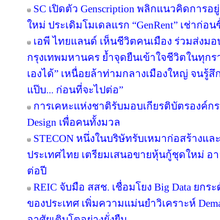
SC เปิดตัว Genscription พลิกแนวคิดการอยู
ใหม่ ประเดิมโมเดลแรก “GenRent” เช่าก่อนซื
เอพี ไทยแลนด์ เห็นชีวิตคนเมือง ร่วมส่งมอบ ‘
กรุงเทพมหานคร ย้ำจุดยืนเข้าใจชีวิตในทุกรายล
เองได้” เหนื่อยล้าท่ามกลางเมืองใหญ่ จนรู้สึก
แป๊บ... ก่อนที่จะไปต่อ”
การเคหะแห่งชาติรับมอบเกียรติบัตรองค์กรต
Design เพื่อคนทั้งมวล
STECON หนึ่งในบริษัทรับเหมาก่อสร้างแ
ประเทศไทย เตรียมเสนอขายหุ้นกู้ชุดใหม่ อายุ
ต่อปี
REIC จับมือ สสช. เชื่อมโยง Big Data ยกระ
ของประเทศ เพิ่มความแม่นยำวิเคราะห์ Deman
อาศัยเติบโตอย่างยั่งยืน