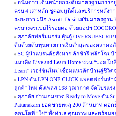
อนันดาฯ เดินหน้ายกระดับมาตรฐานการอย
ครบ 4 เสาหลัก ชูคอมมูนิตี้และบริการหลังกา
ระยะยาว ผนึก Ascott–Dusit เสริมมาตรฐาน H
ครบวงจรแบบไร้รอยต่อ ด้วยแอปฯ COCORO
ศุภาลัยฟอร์มแกร่ง หุ้นกู้ OVERSUBSCRIPT
ดีลด้วยต้นทุนทางการเงินต่ำสุดของตลาดอส
SC ผู้นำแบรนด์อสังหาฯ ลักชัวรี พลิกโฉมบ้าน
แนวคิด Live and Learn Home ชวน “บอย โกสิ
Learn” เวอร์ชันใหม่ เชื่อมแนวคิดบ้านสู่ชีวิต
LPN ดัน LPN ONE CLICK แพลตฟอร์มสำน
ลูกค้าใหม่ ดึงเพลส 168 วุฒากาศ จัดโปรแรง
ศุภาลัย อ่านเกมขาด Ready to Move ดัน S
Pattanakarn ยอดขายทะลุ 200 ล้านบาท ตอกย้
คอนโดที่ "ใช่" ทั้งทำเล คุณภาพ และพร้อมอยู