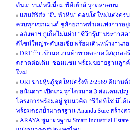
ดันแบรนด์พรีเมี่ยม พีดีเฮ้าส์ รุกตลาดบน
แสนสิริส่ง “ฮับ หัวหิน” คอนโดใหม่แต่งครบ เ
ครบทุกเซกเมนต์ ชูศักยภาพทำเลแห่งการอยู่
อสังหาฯ ภูเก็ตไม่แผ่ว! “ซีวีกรุ๊ป” ประกา
ดีไซน์ใหญ่ระดับเอเชีย พร้อมเดินหน้างานก่อ
DRT ก้าวข้ามความท้าทายตลาดวัสดุก่อสร้างค
ตลาดต่อเติม–ซ่อมแซม พร้อมขยายฐานลูกค้
ใหม่
ORI ขายหุ้นกู้ชุดใหม่ครั้งที่ 2/2569 ดีมาน
อนันดาฯ เปิดเกมรุกไตรมาส 3 ส่งแคมเป
โครงการพร้อมอยู่ ชูแนวคิด “ชีวิตที่ใช่ มีไ
พร้อมตอกย้ำมาตรฐาน Ananda Sure สร้างความ
ARAYA ชูมาตรฐาน Smart Industrial Estat
แห่งอนาคตสู่ประเทศไทย