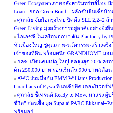
Green Ecosystem ภาคอสังหาริมทรัพย์ไทย ปั
Loan - ออก Green Bond – ผลักดันสินเชื่อบ้าน
ศุภาลัย จับมือกรุงไทย ปิดดีล SLL 2,242 ล
Green Living มุ่งสร้างการอยู่อาศัยอย่างยั่งยื
ไอเอชซี ในเครือพฤกษา ดัน Plantnery by P
หัวเมืองใหญ่ ชูคุณภาพ-นวัตกรรม-สร้างจริง 
เจ้าของที่ดิน พร้อมผนึก GRANDHOME มอบส
กคช. เปิดแคมเปญใหญ่ ลดสูงสุด 20% ครอบ
ต้น 250,000 บาท ผ่อนเริ่มต้น 900 บาท/เดือน
AWC ร่วมมือกับ EMM Williams Productions 
Guardians of Eywa ที่ เอเชียทีค เดอะริเวอร์ฟ
ศุภาลัย ชี้เทรนด์ Ready to Move มาแรง ผู
ชีวิต" ก่อนซื้อ ผุด Supalai PARC Ekkamai–P
พร้อมอยู่