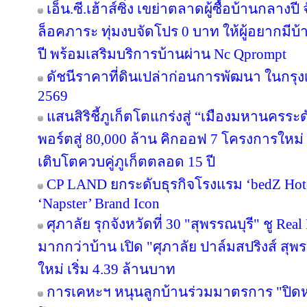
เอ็น.ซี.เฮ้าส์ซิ่ง เขย่าตลาดผู้ซื้อบ้านกลา
ล็อคภาระ ทุ่มงบจัดโปร 0 บาท ให้ผู้อยากมีบ้
ปี พร้อมเสริมบริการบ้านผ่าน Nc Qprompt
ดัชนีราคาที่ดินเปล่าก่อนการพัฒนา ในกรุ
2569
แสนสิริชี้ภูเก็ตโตแกร่งสู่ “เมืองมหานครร
พอร์ตสู่ 80,000 ล้าน คิกออฟ 7 โครงการใหม่
เติบโตควบคู่ภูเก็ตตลอด 15 ปี
CP LAND ยกระดับธุรกิจโรงแรม ‘bedZ Hotel’
‘Napster’ Brand Icon
ศุภาลัย รุกจังหวัดที่ 30 "สุพรรณบุรี" ชู Re
มากกว่าบ้าน เปิด "ศุภาลัย ปาล์มสปริงส์ สุพรร
ใหม่ เริ่ม 4.39 ล้านบาท
การเคหะฯ หนุนลูกบ้านร่วมมาตรการ "ปิดหนี