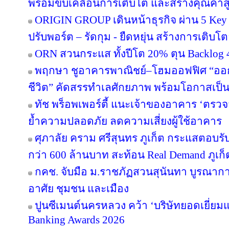
พร้อมขับเคลื่อนการเติบโต และสร้างคุณค่า
ORIGIN GROUP เดินหน้าธุรกิจ ผ่าน 5 Key 
ปรับพอร์ต – รัดกุม - ยืดหยุ่น สร้างการเติบโตย
ORN สวนกระแส ทั้งปีโต 20% ตุน Backlog 4
พฤกษา ชูอาคารพาณิชย์–โฮมออฟฟิศ “ออกแบบ
ชีวิต” คัดสรรทำเลศักยภาพ พร้อมโอกาสเป็น
ทัช พร็อพเพอร์ตี้ แนะเจ้าของอาคาร ‘ต
ย้ำความปลอดภัย ลดความเสี่ยงผู้ใช้อาคาร
ศุภาลัย คราม ศรีสุนทร ภูเก็ต กระแสตอบร
กว่า 600 ล้านบาท สะท้อน Real Demand ภูเก็
กคช. จับมือ ม.ราชภัฏสวนสุนันทา บูรณากา
อาศัย ชุมชน และเมือง
ปูนซีเมนต์นครหลวง คว้า ‘บริษัทยอดเยี่ยม
Banking Awards 2026