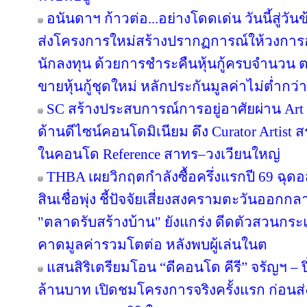
อนันดาฯ ก้าวต่อ...อย่างโดดเด่น วันนี้สู่วั
ส่งโครงการใหม่สร้างปรากฏการณ์ให้วงการอ
นักลงทุน ด้วยการชำระคืนหุ้นกู้ครบจำนว
ขายหุ้นกู้ชุดใหม่ หลักประกันมูลค่าไม่ต่ำกว่า
SC สร้างประสบการณ์การอยู่อาศัยผ่าน Art i
ด้านดีไซน์คอนโดมิเนียม ดึง Curator Artist 
ในคอนโด Reference สาทร–วงเวียนใหญ่
THBA เผยวิกฤตกำลังซื้อครึ่งแรกปี 69 ฉุด
สินเชื่อพุ่ง ชี้ปัจจัยเสี่ยงสงครามตะวันออกก
"ตลาดรับสร้างบ้าน" ยังแกร่ง ดีดตัวสวนกระแส
คาดมูลค่ารวมโตต่อ หลังพบผู้เล่นในต
แสนสิริเตรียมโอน “ดีคอนโด คีรี” จรัญฯ – ป
ล้านบาท เปิดชมโครงการจริงครั้งแรก ก่อ