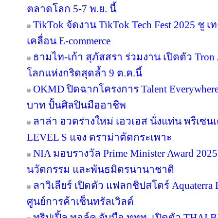
ตลาดโลก 5-7 พ.ย. นี้
TikTok จัดงาน TikTok Tech Fest 2025 ชู เ
เคลื่อน E-commerce
ธามไท-เก้า สุภัสสรา ร่วมงาน เปิดตัว Tro
โลกแห่งกริดสุดล้ำ 9 ต.ค.นี้
OKMD ปิดฉากโครงการ Talent Everywhere
บาท ปั้นศิลปินมืออาชีพ
ลาล่า อวดร่างใหม่ เอวเอส นั่งแท่น พรีเซน
LEVEL S แจง ดราม่าตัดกระเพาะ
NIA มอบรางวัล Prime Minister Award 2025 
นวัตกรรม และพันธมิตรนานาชาติ
ลาวิเลียร์ เปิดตัว แฟลกชิปสโตร์ Aquater
ศูนย์การค้าเซ็นทรัลเวิลด์
ทริปเปิ้ล ทอล์ค จับมือ ททท. เปิดตัว THAI 