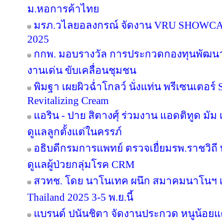
ม.หอการค้าไทย
มรภ.วไลยอลงกรณ์ จัดงาน VRU SHOWC
2025
กกพ. มอบรางวัล การประกวดกองทุนพัฒนาไ
งานเด่น ขับเคลื่อนชุมชน
พิมฐา เผยผิวฉ่ำโกลว์ นั่งแท่น พรีเซนเตอร์
Revitalizing Cream
แอริน - ปาย สิตางศุ์ ร่วมงาน แอดติทูด มัม เป
ดูแลลูกตั้งแต่ในครรภ์
อธิบดีกรมการแพทย์ ตรวจเยื่ยมรพ.ราชวิ
ดูแลผู้ป่วยกลุ่มโรค CRM
สวทช. โดย นาโนเทค ผนึก สมาคมนาโนฯ เ
Thailand 2025 3-5 พ.ย.นี้
แบรนด์ ปนันชิตา จัดงานประกวด หนูน้อยแค