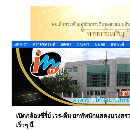
หน้าแรก
ตลาดวิเคราะห์
อสังหา
ขายตรง
ประกัน
ยานยนต์
เปิดกล้องซีรี่ย์ เวร-คืน ยกทัพนักแสดงบวงส
เร็วๆ นี้