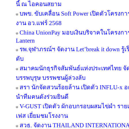
นี้ ณ ไอคอนสยาม
บพข. ขับเคลื่อน Soft Power เปิดตัวโครงก
งาน อว.แฟร์ 2568
China UnionPay มอบเงินบริจาคในโครงการ P
Lantern
รพ.จุฬาภรณ์ฯ จัดงาน Let’break it down รู้เ
ตับ
สมาคมนักธุรกิจสัมพันธ์แห่งประเทศไทย จัด
บรรพบุรุษ บรรพชนผู้ล่วงลับ
สรา นักจัดสวนร้อยล้าน เปิดตัว INFLU-x อค
นำทีมคนดังร่วมยินดี
V-GUST เปิดตัว ผักอบกรอบผสมไข่ผำ ราย
เฟส เยี่ยมชมโรงงาน
สวธ. จัดงาน THAILAND INTERNATIO