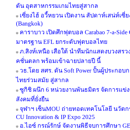
ดัน อุตสาหกรรมเกมไทยสู่สากล
เซี่ยงไฮ้ อวี้หยวน เปิดงาน สัปดาห์เสน่ห์เซี
(Bangkok)
คาราบาว เปิดศึกฟุตบอล Carabao 7-a-Side
มาตรฐาน EFL ยกระดับฟุตบอลไทย
ภ.สิงห์เหนือ เสือใต้ นำทีมนักแสดงบวงสร
คชั่นตลก พร้อมเข้าฉายปลายปี นี้
วธ.โดย สศร. ดัน Soft Power ปั้นผู้ประกอบก
ไทยร่วมสมัย สู่สากล
ซูกิชิ ผนึก 6 หน่วยงานพันธมิตร จัดการแข่
สังคมที่ยั่งยืน
จุฬาฯ เซ็นMOU ถ่ายทอดเทคโนโลยี นวัตก
CU Innovation & IP Expo 2025
อ.ไอซ์ กรณ์รักษ์ จัดงานพิธีจบการศึกษา GE 16