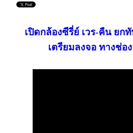
เปิดกล้องซีรี่ย์ เวร-คืน ย
เตรียมลงจอ ทางช่องวั