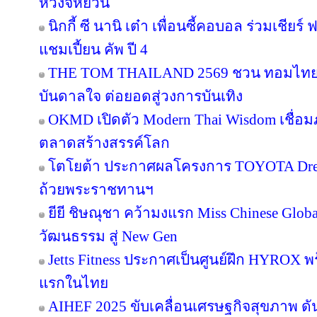
หวงจี้หยวน
นิกกี้ ซี นานิ เต๋า เพื่อนซี้คอบอล ร่วมเชียร
แชมเปี้ยน คัพ ปี 4
THE TOM THAILAND 2569 ชวน ทอมไทย โ
บันดาลใจ ต่อยอดสู่วงการบันเทิง
OKMD เปิดตัว Modern Thai Wisdom เชื่อมภู
ตลาดสร้างสรรค์โลก
โตโยต้า ประกาศผลโครงการ TOYOTA Dream 
ถ้วยพระราชทานฯ
ยียี ชิษณุชา คว้ามงแรก Miss Chinese Glob
วัฒนธรรม สู่ New Gen
Jetts Fitness ประกาศเป็นศูนย์ฝึก HYROX พร้
แรกในไทย
AIHEF 2025 ขับเคลื่อนเศรษฐกิจสุขภาพ ดั