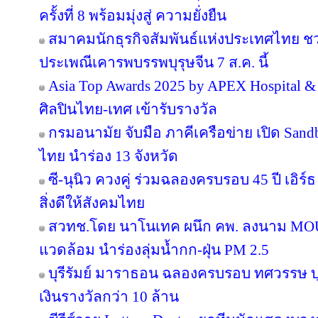
ครั้งที่ 8 พร้อมมุ่งสู่ ความยั่งยืน
สมาคมนักธุรกิจสัมพันธ์แห่งประเทศไทย 
ประเพณีเคารพบรรพบุรุษจีน 7 ส.ค. นี้
Asia Top Awards 2025 by APEX Hospital & C
ศิลปินไทย-เทศ เข้ารับรางวัล
กรมอนามัย จับมือ ภาคีเครือข่าย เปิด San
ไทย นำร่อง 13 จังหวัด
ซี-นุนิว ควงคู่ ร่วมฉลองครบรอบ 45 ปี เอิร
สิ่งดีให้สังคมไทย
สวทช.โดย นาโนเทค ผนึก คพ. ลงนาม MOU 
แวดล้อม นำร่องลุ่มน้ำกก-ฝุ่น PM 2.5
บุรีรัมย์ มาราธอน ฉลองครบรอบ ทศวรรษ บุ
เงินรางวัลกว่า 10 ล้าน