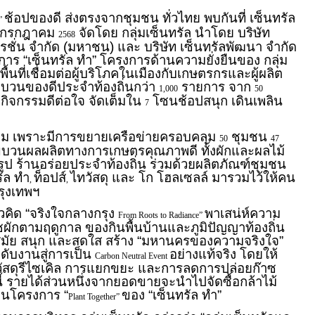
ช้อปของดี ส่งตรงจากชุมชน ทั่วไทย พบกันที่ เซ็นทรัล
2”
กรกฎาคม
จัดโดย กลุ่มเซ็นทรัล นำโดย บริษัท
2568
เรชั่น จำกัด (มหาชน) และ บริษัท เซ็นทรัลพัฒนา จำกัด
าร “เซ็นทรัล ทำ” โครงการด้านความยั่งยืนของ กลุ่ม
พื้นที่เชื่อมต่อผู้บริโภคในเมืองกับเกษตรกรและผู้ผลิต
บวนของดีประจำท้องถิ่นกว่า
รายการ จาก
1,000
50
มกิจกรรมดีต่อใจ จัดเต็มใน
โซนช้อปสนุก เดินเพลิน
7
าเดิม เพราะมีการขยายเครือข่ายครอบคลุม
ชุมชน
50
47
กขบวนผลผลิตทางการเกษตรคุณภาพดี ทั้งผักและผลไม้
ป ร้านอร่อยประจำท้องถิ่น ร่วมด้วยผลิตภัณฑ์ชุมชน
ัล ทำ
ท็อปส์
ไทวัสดุ และ โก โฮลเซลล์ มารวมไว้ให้คน
,
,
รุงเทพฯ
นวคิด “จริงใจกลางกรุง
พาเสน่ห์ความ
From Roots to Radiance”
ผักตามฤดูกาล ของกินพื้นบ้านและภูมิปัญญาท้องถิ่น
นสมัย สนุก และสดใส สร้าง “มหานครของความจริงใจ”
ะดับงานสู่การเป็น
อย่างแท้จริง โดยให้
Carbon Neutral Event
ัสดุรีไซเคิล การแยกขยะ และการลดการปล่อยก๊าซ
ี้ รายได้ส่วนหนึ่งจากยอดขายจะนำไปจัดซื้อกล้าไม้
วผ่านโครงการ “
ของ “เซ็นทรัล ทำ”
Plant Together”