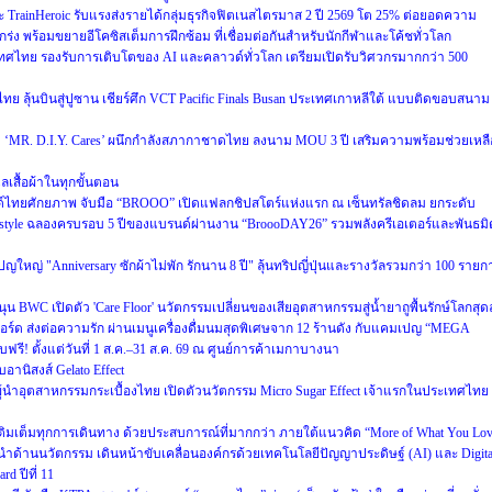
และ TrainHeroic รับแรงส่งรายได้กลุ่มธุรกิจฟิตเนสไตรมาส 2 ปี 2569 โต 25% ต่อยอดความ
ร่ง พร้อมขยายอีโคซิสเต็มการฝึกซ้อม ที่เชื่อมต่อกันสำหรับนักกีฬาและโค้ชทั่วโลก
ศไทย รองรับการเติบโตของ AI และคลาวด์ทั่วโลก เตรียมเปิดรับวิศวกรมากกว่า 500
ย ลุ้นบินสู่ปูซาน เชียร์ศึก VCT Pacific Finals Busan ประเทศเกาหลีใต้ แบบติดขอบสนาม
ะดับ ‘MR. D.I.Y. Cares’ ผนึกกำลังสภากาชาดไทย ลงนาม MOU 3 ปี เสริมความพร้อมช่วยเหลื
แลเสื้อผ้าในทุกขั้นตอน
นด์ไทยศักยภาพ จับมือ “BROOO” เปิดแฟลกชิปสโตร์แห่งแรก ณ เซ็นทรัลชิดลม ยกระดับ
Lifestyle ฉลองครบรอบ 5 ปีของแบรนด์ผ่านงาน “BroooDAY26” รวมพลังครีเอเตอร์และพันธมิ
หญ่ "Anniversary ซักผ้าไม่พัก รักนาน 8 ปี" ลุ้นทริปญี่ปุ่นและรางวัลรวมกว่า 100 รายก
WC เปิดตัว 'Care Floor' นวัตกรรมเปลี่ยนของเสียอุตสาหกรรมสู่น้ำยาถูพื้นรักษ์โลกสุดล
์ด ส่งต่อความรัก ผ่านเมนูเครื่องดื่มนมสุดพิเศษจาก 12 ร้านดัง กับแคมเปญ “MEGA
 ตั้งแต่วันที่ 1 ส.ค.–31 ส.ค. 69 ณ ศูนย์การค้าเมกาบางนา
อานิสงส์ Gelato Effect
ำอุตสาหกรรมกระเบื้องไทย เปิดตัวนวัตกรรม Micro Sugar Effect เจ้าแรกในประเทศไทย
็บ เติมเต็มทุกการเดินทาง ด้วยประสบการณ์ที่มากกว่า ภายใต้แนวคิด “More of What You Lo
ำด้านนวัตกรรม เดินหน้าขับเคลื่อนองค์กรด้วยเทคโนโลยีปัญญาประดิษฐ์ (AI) และ Digita
d ปีที่ 11