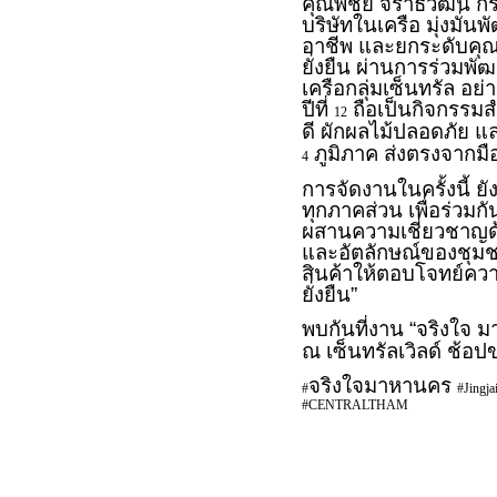
คุณพิชัย จิราธิวัฒน์ ก
บริษัทในเครือ มุ่งมั่น
อาชีพ และยกระดับคุณ
ยั่งยืน ผ่านการร่วมพ
เครือกลุ่มเซ็นทรัล อย่
ปีที่
ถือเป็นกิจกรรม
12
ดี ผักผลไม้ปลอดภัย แล
ภูมิภาค ส่งตรงจากมื
4
การจัดงานในครั้งนี้ ย
ทุกภาคส่วน เพื่อร่วมก
ผสานความเชี่ยวชาญด้า
และอัตลักษณ์ของชุมชน
สินค้าให้ตอบโจทย์คว
ยั่งยืน”
พบกันที่งาน “จริงใจ มา
ณ เซ็นทรัลเวิลด์ ช้อ
จริงใจมาหานคร
#
#Jingj
#CENTRALTHAM