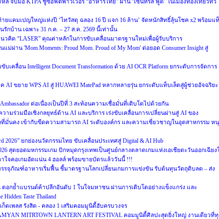
หลี จับมือ KTPA ชูซอฟต์พาวเวอร์ “อาหารไทย” ผ่าน ‘เซ็นทรัล ฟู้ด’ ในเมืองท่องเที่ยวทั่ว
งท้ายแคมเปญใหญ่แห่งปี ‘ไทวัสดุ ฉลอง 16 ปี แจก 16 ล้าน’ จัดหนักสิทธิ์ลุ้นโชค x2 พร้อมแท
บ้าน เฉพาะ 31 ก.ค. – 27 ส.ค. 2569 นี้เท่านั้น
วคิด “LASER” คุณค่าหลักในการขับเคลื่อนมาตรฐานใหม่เพื่อผู้รับบริการ
แม่ผ่าน 'Mom Moments: Proud Mom. Proud of My Mom' ต่อยอด Consumer Insight สู่
วมขับเคลื่อน Intelligent Document Transformation ด้วย AI OCR Platform ยกระดับการจัดการ
AI ขยาย WPS AI สู่ HUAWEI MatePad หลากหลายรุ่น ยกระดับแท็บเล็ตสู่ผู้ช่วยอัจฉริยะ
mbassador ต่อเนื่องเป็นปีที่ 3 สะท้อนความเชื่อมั่นที่เติบโตไปด้วยกัน
ความร่วมมือเชิงกลยุทธ์ด้าน AI และบริการ เร่งขับเคลื่อนการเปลี่ยนผ่านสู่ AI ของ
ลที่มั่นคง เข้ากับขีดความสามารถ AI ระดับองค์กร และความเชี่ยวชาญในอุตสาหกรรม หน
ward 2026” ยกย่องนวัตกรรมไทย ขับเคลื่อนประเทศสู่ Digital & AI Hub
2026 สุดยอดมหกรรมเกม ปักหมุดกรุงเทพเป็นศูนย์กลางตลาดเกมแห่งเอเชียตะวันออกเฉียงใ
คอเกมอัดแน่น 4 ฮอลล์ พร้อมขายบัตรแล้ววันนี้ !!!
รรจุภัณฑ์อาหารเริ่มฟื้น ชี้มาตรฐานโลกเปลี่ยนเกมการแข่งขัน รับต้นทุนวัตถุดิบลด – ส่ง
ซ้อน ตอกย้ำแบรนด์ค้าปลีกอันดับ 1 ในใจมหาชน ผ่านการเติบโตอย่างแข็งแกร่ง และ
 Hidden Taste Thailand
์เก็ตเพลส รังสิต - คลอง 1 เสริมคอมมูนิตี้ฮับครบวงจร
 5 SAMYAN MITRTOWN LANTERN ART FESTIVAL คอมมูนิตี้ศิลปะสุดยิ่งใหญ่ งานเดียวที่ท