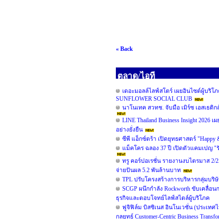
« Back
ตลาด/ไอที
เดอะมอลล์ไลฟ์สโตร์ เผยอินไซต์ผู้
SUNFLOWER SOCIAL CLUB
นาโนเทค สวทช. จับมือ เมิร์ซ เอสเธติก
LINE Thailand Business Insight 2026 เ
อย่างยั่งยืน
ซีพี แอ็กซ์ตร้า เปิดยุทธศาสตร์ "Happy
แม็คโคร ฉลอง 37 ปี เปิดตัวแคมเปญ "
ทรู คอร์ปอเรชั่น รายงานงบไตรมาส 2/25
จ่ายปันผล 5.2 พันล้านบาท
TPL ปรับโครงสร้างการบริหารกลุ่มบริษั
SCGP ผนึกกำลัง Rockworth ขับเคลื่อนก
ธุรกิจและตอบโจทย์ไลฟ์สไตล์ผู้บริโภค
ฟูจิฟิล์ม บิสซิเนส อินโนเวชั่น (ประเท
กลยุทธ์ Customer-Centric Business Tran