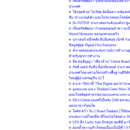
เซ็นทรัลพัฒนา รุกตลาดนักท่องเที่ยวเกา
ประเทศ
โค้งสุดท้าย! ไทวัสดุ อัดฉีดความคุ้มส่
ทีม 16 แบรนด์ดัง มอบโปรแรงตอบโจทย์คนรัก
Dr.TATTOF ประกาศยกระดับองค์กร ชูแน
เซ็นทรัลพัฒนา ถ่ายทอดคุณค่าความเป็น
Shared Memories ของทุกครอบครัว
บราเดอร์ ผนึกพลัง ยิบอินซอย เน็กซ์ ร่
ข้อมูลสู่ยุค Digital-First Enterprise
หัวเว่ยต่อยอดประสบการณ์การทำงานยุค 
สำหรับทุกการทำงาน
อีฟ ต่อสัญญา "เซียวจ้าน" Global Brand A
กัลฟ์ เอดจ์ จับมือ ค็อกนิแซนท์ ประกาศ
ประเทศไทย ผสานโครงสร้างพื้นฐานดิจิทั
ไทยสู่ผู้นำเศรษฐกิจ AI ใ
ส.อ.ท. เปิดเวที “Thai Digital and AI A
gamescom asia x Thailand Game Show 
ตอบโจทย์อุตสาหรรมเกมแบบครบวงจร เอาใจ
EKA Global มองครึ่งปีหลัง 2569 ตลาดบ
ออกอาหารไทยโต
โลตัส คว้า No.1 Brand Thailand 2 ปี
ประสบการณ์ใหม่ที่หาที่ไหนไม่ได้อย่าง The
LPN ดึง Lucky Suki ปักหมุด ลุมพินี มาร
ตอกย้ำความสำเร็จต่อเนื่องเป็นปีที่