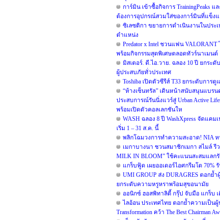
การ์มิน เข้าซื้อกิจการ TrainingPeaks 
ต้องการอุปกรณ์สวมใส่ของการ์มินที่แข็งแก
ซิเลซติกา ขยายการดำเนินงานในประเท
ตำแหน่ง
Predator x Intel ชวนแฟน VALORANT ไท
พร้อมกิจกรรมสุดพิเศษตลอดทัวร์นาเมนต์
มิสเตอร์. ดี.ไอ.วาย. ฉลอง 10 ปี ยกร
ผู้ประสบภัยทั่วประเทศ
Toshiba เปิดตัวซีรีส์ T33 ยกระดับการดู
“ห้างเซ็นทรัล” เดินหน้าสนับสนุนแบร
ประสบการณ์รันนิ่งแวร์สู่ Urban Active 
พร้อมเปิดตัวคอลเลกชันให
WASH ฉลอง 8 ปี WashXpress จัดแคมเปญใ
เริ่ม 1 – 31 ส.ค. นี้
พลิกโฉมวงการทำความสะอาด! NIA หนุน B
เมกาบางนา ชวนสมาชิกเมกา สไมล์ รีวอร
MILK IN BLOOM” ใช้คะแนนสะสมแลกรับฟรี!
แกร็บฟู้ด เผยออเดอร์ไอศกรีมโต 70% รับ
UMI GROUP ส่ง DURAGRES ตอกย้ำผู้น
ยกระดับความหรูหราพร้อมสุขอนามัย
ออนิกซ์ ฮอสพิทาลิตี้ กรุ๊ป จับมือ แกร
ไลอ้อน ประเทศไทย ตอกย้ำความเป็นผู้น
Transformation คว้า The Best Chairman Awar