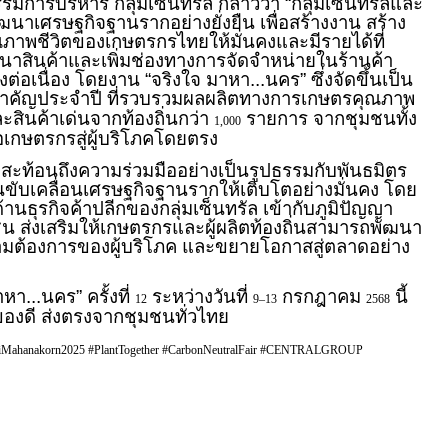
รรมการบริหาร กลุ่มเซ็นทรัล กล่าวว่า “กลุ่มเซ็นทรัลและ
พัฒนาเศรษฐกิจฐานรากอย่างยั่งยืน เพื่อสร้างงาน สร้าง
ภาพชีวิตของเกษตรกรไทยให้มั่นคงและมีรายได้ที่
ัฒนาสินค้าและเพิ่มช่องทางการจัดจำหน่ายในร้านค้า
างต่อเนื่อง โดยงาน “จริงใจ มาหา...นคร” ซึ่งจัดขึ้นเป็น
สำคัญประจำปี ที่รวบรวมผลผลิตทางการเกษตรคุณภาพ
ะสินค้าเด่นจากท้องถิ่นกว่า
รายการ จากชุมชนทั้ง
1,000
อเกษตรกรสู่ผู้บริโภคโดยตรง
ังสะท้อนถึงความร่วมมืออย่างเป็นรูปธรรมกับพันธมิตร
ันขับเคลื่อนเศรษฐกิจฐานรากให้เติบโตอย่างมั่นคง โดย
นธุรกิจค้าปลีกของกลุ่มเซ็นทรัล เข้ากับภูมิปัญญา
 ส่งเสริมให้เกษตรกรและผู้ผลิตท้องถิ่นสามารถพัฒนา
ามต้องการของผู้บริโภค และขยายโอกาสสู่ตลาดอย่าง
หา...นคร” ครั้งที่
ระหว่างวันที่
กรกฎาคม
นี้
12
9–13
2568
ปของดี ส่งตรงจากชุมชนทั่วไทย
aiMahanakorn2025 #PlantTogether #CarbonNeutralFair #CENTRALGROUP