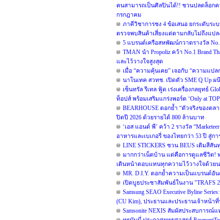
คนสามารถเป็นศิลปินได้!! ชวนปลดล็อกความ
กรกฎาคม
ภาคีวิชาการชง 4 ข้อเสนอ ยกระดับระบบเ
ตรวจพบสินค้าเสี่ยงแต่ตามกลับไม่ถึงแปล
5 แบรนด์เครือสหพัฒน์กวาดรางวัล No. 
TMAN นำ Propoliz คว้า No.1 Brand Thai
และไว้วางใจสูงสุด
เมื่อ “ความคุ้นเคย” เจอกับ “ความแปล
นาโนเทค สวทช. เปิดตัว SME Q Up ผน
เซ็นทรัล รีเทล ฟู้ด เร่งเครื่องกลยุทธ์
ท็อปส์ พร้อมเสริมแกร่งพอร์ต ‘Only at T
BEARHOUSE ตอกย้ำ “ตัวจริงของตลาดชาน
ปิดปี 2026 ด้วยรายได้ 800 ล้านบาท
‘เอส แอนด์ พี’ คว้า 2 รางวัล “Markete
อาหารและเบเกอรี่ ของไทยกว่า 53 ปี สู่การ
LINE STICKERS ชวน BEUS เติมสีสันทุ
มากกว่าเน็ตบ้าน แต่คือการดูแลชีวิต! ทร
เดินหน้าตอบแทนทุกความไว้วางใจด้วยนว
MR. D.I.Y. ตอกย้ำความเป็นแบรนด์อันดั
เปิดบูธประชาสัมพันธ์ในงาน "TRAFS 
Samsung SEAO Executive Byline Series:
(CU Kim), ประธานและประธานเจ้าหน้าที่บร
Samsonite NEXIS สัมผัสประสบการณ์แห่