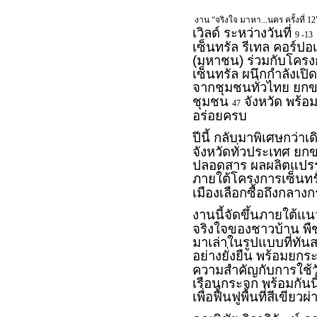
งาน “จริงใจ มาหา...นคร ครั้งที่ 1
เวิลด์ ระหว่างวันที่
9 -13
เซ็นทรัล รีเทล คอร์ปอ
(มหาชน) ร่วมกับโครงก
เซ็นทรัล ผนึกกำลังเปิด
จากชุมชนทั่วไทย ยกข
ชุมชน
จังหวัด พร้อ
47
อร่อยครบ
ปีนี้ กลับมาพิเศษกว่
จังหวัดทั่วประเทศ ย
ปลอดสาร ผลผลิตแปรรู
ภายใต้โครงการเซ็นทร
เมืองเลือกซื้อถึงกลางก
งานนี้จัดขึ้นภายใต้แ
จริงใจของชาวบ้าน พืช
มาเล่าในรูปแบบที่ทั
อย่างยั่งยืน พร้อมยกร
ความสำคัญกับการใช้ว
เรือนกระจก พร้อมกันน
เพื่อฟื้นฟูพื้นที่สีเขีย