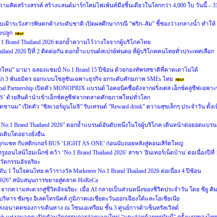
คิดสร้างสรรค์ สร้างแลนด์มาร์กโคมไฟเพ้นท์มือชิ้นเดียวในโลกกว่า 4,000 ใบ วันนี้ – 3
ฝ้าระวังสารพิษตกค้างระดับชาติ เปิดผลศึกษากรณี “พริก–ส้ม” ชี้ช่องว่างกลางน้ำ ทำให้
งปลูก
1 Brand Thailand 2026 ตอกย้ำความไว้วางใจจากผู้บริโภคไทย
land 2026 ปีที่ 2 ติดต่อกัน ตอกย้ำแบรนด์สเปรย์พ่นคอ ที่ผู้บริโภคคนไทยทั่วประเทศเลือก
กใหม่” มาม่า ฉลองแชมป์ No.1 Brand 15 ปีซ้อน ด้วยกองทัพรสชาติที่คาดเดาไม่ได้
ึก 3 พันธมิตร ออกแบบโซลูชันเฉพาะธุรกิจ ยกระดับศักยภาพ SMEs ไทย
 Global Partnership เปิดตัว MONOPRIX แบรนด์ ไอคอนิคชื่อดังจากฝรั่งเศส เอ็กซ์คลูซีฟเฉพาะท
OPS’ ด้วยสินค้านำเข้าเอ็กซ์คลูซีฟจากตลาดศักยภาพใหม่ทั่วโลก
ม” เปิดตัว “ซิลเวอร์มูนโมจิ” รับเทรนด์ “Reward drink” ความสุขเล็กๆ ประจำวัน ตั้งเป
er No.1 Brand Thailand 2026” ตอกย้ำแบรนด์อันดับหนึ่งในใจผู้บริโภค เดินหน้าต่อยอดแบรน
เติบโตอย่างยั่งยืน
กแชท กับสติกเกอร์ BUS ‘LIGHT AS ONE’ ก่อนนับถอยหลังสู่คอนเสิร์ตใหญ่
ูออนไลน์โฮมเน็กซ์ คว้า ‘No.1 Brand Thailand 2026’ สาขา 'อินเทอร์เน็ตบ้าน' ต่อเนื่องปีที่ 
ัตกรรมอัจฉริยะ
บ 1 ในใจคนไทย คว้ารางวัล Marketeer No.1 Brand Thailand 2026 ต่อเนื่อง 4 ปีซ้อน
2026" สนับสนุนการขยายสู่ตลาด HoReCa
 จากความสะดวกสู่ชีวิตอัจฉริยะ: เมื่อ AI กลายเป็นส่วนหนึ่งของชีวิตประจำวัน โดย ซียู คิ
ิหาร ซัมซุง อิเลคโทรนิคส์ ภูมิภาคเอเชียตะวันออกเฉียงใต้และโอเชียเนีย
งอนาคตของการเดินทาง ณ โซนเอเทรียม ชั้น 3 ศูนย์การค้าเซ็นทรัลเวิลด์