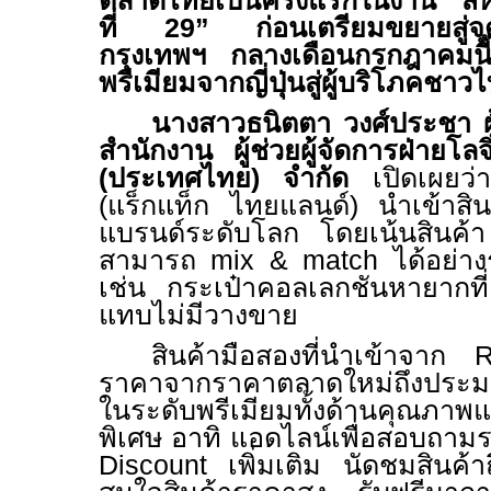
ตลาดไทยเป็นครั้งแรกในงาน “สห
ที่ 29” ก่อนเตรียมขยายสู่จ
กรุงเทพฯ กลางเดือนกรกฎาคมนี้
พรีเมียมจากญี่ปุ่นสู่ผู้บริโภคชา
นางสาวธนิตตา วงศ์ประชา ผ
สำนักงาน ผู้ช่วยผู้จัดการฝ่ายโลจิ
(ประเทศไทย) จำกัด
เปิดเผยว
(
แร็กแท็ก ไทยแลนด์) นำเข้าสิน
แบรนด์ระดับโลก โดยเน้นสินค
สามารถ
mix & match
ได้อย่าง
เช่น กระเป๋าคอลเลกชันหายากที่
แทบไม่มีวางขาย
สินค้ามือสองที่นำเข้าจาก
ราคาจากราคาตลาดใหม่ถึงประม
ในระดับพรีเมียมทั้งด้านคุณภา
พิเศษ อาทิ แอดไลน์เพื่อสอบถา
Discount
เพิ่มเติม นัดชมสินค้า