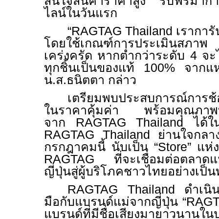
สนใจสินค้าราคาสูง รับฟรีมาการ
ไลน์ในวันแรก
“
RAGTAG Thailand
เราการั
โดยใช้เกณฑ์การประเมินสภา
เคร่งครัด หากต่ำกว่าระดับ 4 จ
ทุกชิ้นเป็นของแท้ 100% จากแหล่งท
น.ส.ธนิตตา กล่าว
เตรียมพบประสบการณ์การช้อป
ในราคาคุ้มค่า พร้อมคุณภาพที่ค
จาก
RAGTAG Thailand
ได้
RAGTAG Thailand
ย่านใจกลาง
กรกฎาคมนี้ นับเป็น “
Store
” แห
RAGTAG
ที่จะเชื่อมต่อตลาด
ญี่ปุ่นสู่ผู้บริโภคชาวไทยอย่างเป
RAGTAG Thailand
ดำเนิ
มือกับแบรนด์แม่จากญี่ปุ่น “
RAGT
แบรนด์ที่มีชื่อเสียงมายาวนานใน