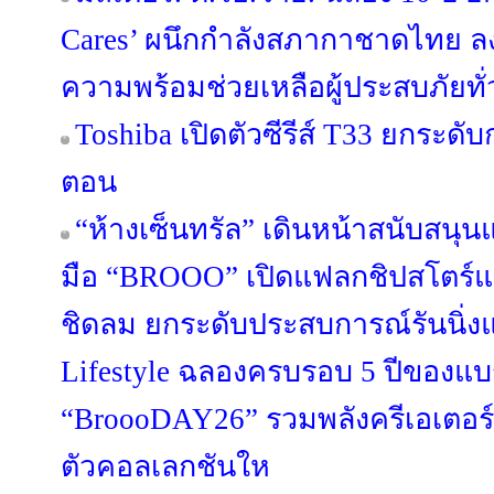
Cares’ ผนึกกำลังสภากาชาดไทย ล
ความพร้อมช่วยเหลือผู้ประสบภัยทั
Toshiba เปิดตัวซีรีส์ T33 ยกระดับ
ตอน
“ห้างเซ็นทรัล” เดินหน้าสนับสนุ
มือ “BROOO” เปิดแฟลกชิปสโตร์แห
ชิดลม ยกระดับประสบการณ์รันนิ่งแว
Lifestyle ฉลองครบรอบ 5 ปีของแบ
“BroooDAY26” รวมพลังครีเอเตอร์
ตัวคอลเลกชันให