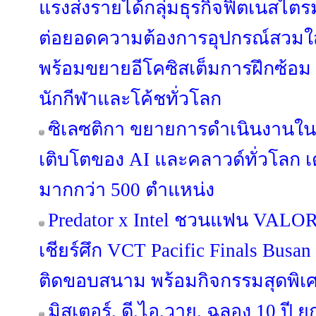
แรงส่งรายได้กลุ่มธุรกิจฟิตเนสไตร
ต่อยอดความต้องการอุปกรณ์สวมใส่ข
พร้อมขยายอีโคซิสเต็มการฝึกซ้อม ที
นักกีฬาและโค้ชทั่วโลก
ซิเลซติกา ขยายการดำเนินงานใ
เติบโตของ AI และคลาวด์ทั่วโลก เ
มากกว่า 500 ตำแหน่ง
Predator x Intel ชวนแฟน VALORA
เชียร์ศึก VCT Pacific Finals Bus
ติดขอบสนาม พร้อมกิจกรรมสุดพิเ
มิสเตอร์. ดี.ไอ.วาย. ฉลอง 10 ปี ย