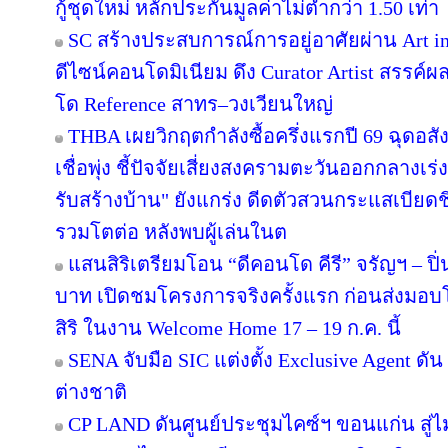
กู้ชุดใหม่ หลักประกันมูลค่าไม่ต่ำกว่า 1.50 เท่า
SC สร้างประสบการณ์การอยู่อาศัยผ่าน Art in
ดีไซน์คอนโดมิเนียม ดึง Curator Artist สรรค
โด Reference สาทร–วงเวียนใหญ่
THBA เผยวิกฤตกำลังซื้อครึ่งแรกปี 69 ฉุดอสั
เชื่อพุ่ง ชี้ปัจจัยเสี่ยงสงครามตะวันออกกลางเ
รับสร้างบ้าน" ยังแกร่ง ดีดตัวสวนกระแสเบียดชิ
รวมโตต่อ หลังพบผู้เล่นในต
แสนสิริเตรียมโอน “ดีคอนโด คีรี” จรัญฯ – ปิ่
บาท เปิดชมโครงการจริงครั้งแรก ก่อนส่ง
สิริ ในงาน Welcome Home 17 – 19 ก.ค. นี้
SENA จับมือ SIC แต่งตั้ง Exclusive Agent ดั
ต่างชาติ
CP LAND ดันศูนย์ประชุมไคซ์ฯ ขอนแก่น สู่ไม