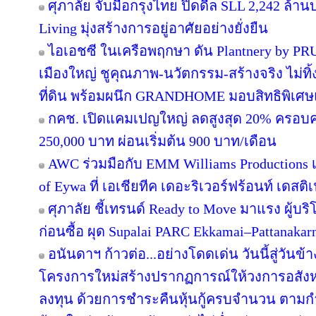
ศุภาลัย จับมือกรุงไทย ปิดดีล SLL 2,242 ล้า
Living มุ่งสร้างการอยู่อาศัยอย่างยั่งยืน
ไอเอชซี ในเครือพฤกษา ดัน Plantnery by PRU
เมืองใหญ่ ชูคุณภาพ-นวัตกรรม-สร้างจริง ไม่ทิ
ที่ดิน พร้อมผนึก GRANDHOME มอบสิทธิพิเศษ
กคช. เปิดแคมเปญใหญ่ ลดสูงสุด 20% ครอบคล
250,000 บาท ผ่อนเริ่มต้น 900 บาท/เดือน
AWC ร่วมมือกับ EMM Williams Productions เต
of Eywa ที่ เอเชียทีค เดอะริเวอร์ฟร้อนท์ เดสติเ
ศุภาลัย ชี้เทรนด์ Ready to Move มาแรง ผู้บร
ก่อนซื้อ ผุด Supalai PARC Ekkamai–Pattanaka
อนันดาฯ ก้าวต่อ...อย่างโดดเด่น วันนี้สู่วันข
โครงการใหม่สร้างปรากฏการณ์ให้วงการอสังห
ลงทุน ด้วยการชำระคืนหุ้นกู้ครบจำนวน ตาม