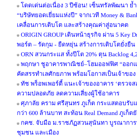
โดดเด่นต่อเนื่อง 3 ปีซ้อน! เซ็นทรัลพัฒนา ย้
“บริษัทยอดเยี่ยมแห่งปี” จากเวที Money & Ban
เคลื่อนการเติบโต และสร้างคุณค่าสู่อนาคต
ORIGIN GROUP เดินหน้าธุรกิจ ผ่าน 5 Key Dr
พอร์ต – รัดกุม - ยืดหยุ่น สร้างการเติบโตยั่งยืน
ORN สวนกระแส ทั้งปีโต 20% ตุน Backlog 4,2
พฤกษา ชูอาคารพาณิชย์–โฮมออฟฟิศ “ออกแบบเพ
คัดสรรทำเลศักยภาพ พร้อมโอกาสเป็นเจ้าของ
ทัช พร็อพเพอร์ตี้ แนะเจ้าของอาคาร ‘ตรว
ความปลอดภัย ลดความเสี่ยงผู้ใช้อาคาร
ศุภาลัย คราม ศรีสุนทร ภูเก็ต กระแสตอบรับ
กว่า 600 ล้านบาท สะท้อน Real Demand ภูเก็ตย
กคช. จับมือ ม.ราชภัฏสวนสุนันทา บูรณาการพ
ชุมชน และเมือง