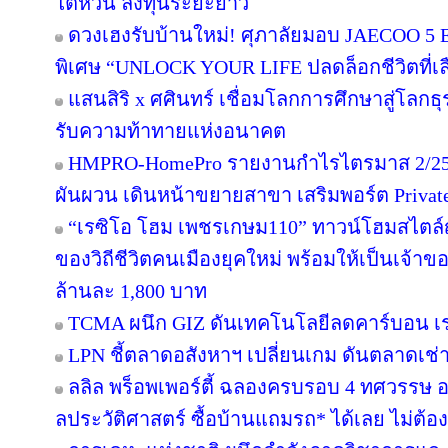
ไต้หวัน ลงทุนระยะยาว
ดวงเฮงรับบ้านใหม่! ศุภาลัยมอบ JAECOO 5 E
พิเศษ “UNLOCK YOUR LIFE ปลดล็อกชีวิตที่เล
แสนสิริ x ศศินทร์ เชื่อมโลกการศึกษาสู่โลกธุร
รับความท้าทายแห่งอนาคต
HMPRO-HomePro รายงานกำไรไตรมาส 2/256
ผันผวน เดินหน้าขยายสาขา เสริมพอร์ต Private B
“เรซิโอ โฮม เพชรเกษม110” ทาวน์โฮมสไตล์ญี
ของวิถีชีวิตคนเมืองยุคใหม่ พร้อมให้เป็นเจ้าของ
ล้านละ 1,800 บาท
TCMA ผนึก GIZ ดันเทคโนโลยีลดคาร์บอน เร่ง
LPN ชี้ตลาดอสังหาฯ เปลี่ยนเกม ดันตลาดเช่า
ลลิล พร็อพเพอร์ตี้ ฉลองครบรอบ 4 ทศวรรษ อย
ลประวัติศาสตร์ ซื้อบ้านแถมรถ* ได้เลย ไม่ต้อง