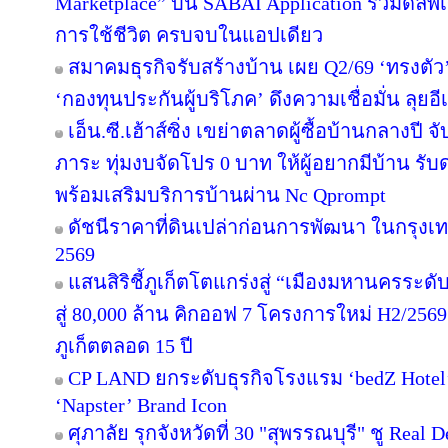
Marketplace” บน SABAI Application รวมดีลพิ
การใช้ชีวิต ครบจบในแอปเดียว
สมาคมธุรกิจรับสร้างบ้าน เผย Q2/69 ‘ทรงตัว
‘กองทุนประกันผู้บริโภค’ ดึงความเชื่อมั่น ลุยอ
เอ็น.ซี.เฮ้าส์ซิ่ง เขย่าตลาดผู้ซื้อบ้านกลางป
ภาระ ทุ่มงบจัดโปร 0 บาท ให้ผู้อยากมีบ้าน รับ
พร้อมเสริมบริการบ้านผ่าน Nc Qprompt
ดัชนีราคาที่ดินเปล่าก่อนการพัฒนา ในกรุงเ
2569
แสนสิริชี้ภูเก็ตโตแกร่งสู่ “เมืองมหานครระ
สู่ 80,000 ล้าน คิกออฟ 7 โครงการใหม่ H2/2569
ภูเก็ตตลอด 15 ปี
CP LAND ยกระดับธุรกิจโรงแรม ‘bedZ Hotel’ ช
‘Napster’ Brand Icon
ศุภาลัย รุกจังหวัดที่ 30 "สุพรรณบุรี" ชู Rea