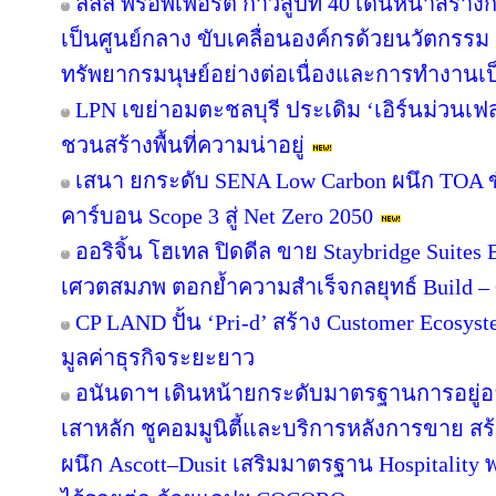
ลลิล พร็อพเพอร์ตี้ ก้าวสู่ปีที่ 40 เดินหน้าสร้า
เป็นศูนย์กลาง ขับเคลื่อนองค์กรด้วยนวัตกรร
ทรัพยากรมนุษย์อย่างต่อเนื่องและการทำงานเป
LPN เขย่าอมตะชลบุรี ประเดิม ‘เอิร์นม่วนเฟส’
ชวนสร้างพื้นที่ความน่าอยู่
เสนา ยกระดับ SENA Low Carbon ผนึก TOA ขั
คาร์บอน Scope 3 สู่ Net Zero 2050
ออริจิ้น โฮเทล ปิดดีล ขาย Staybridge Suite
เศวตสมภพ ตอกย้ำความสำเร็จกลยุทธ์ Build – O
CP LAND ปั้น ‘Pri-d’ สร้าง Customer Ecosys
มูลค่าธุรกิจระยะยาว
อนันดาฯ เดินหน้ายกระดับมาตรฐานการอยู่
เสาหลัก ชูคอมมูนิตี้และบริการหลังการขาย สร
ผนึก Ascott–Dusit เสริมมาตรฐาน Hospitalit