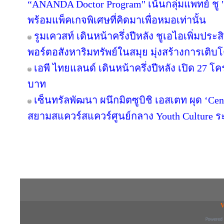
“ANANDA Doctor Program" เน้นกลุ่มแพทย์ ชู 
พร้อมแพ็คเกจพิเศษที่คิดมาเพื่อหมอเท่านั้น
รูมเควสท์ เดินหน้าครึ่งปีหลัง ชูเอไอเพิ่มปร
พอร์ตอสังหาริมทรัพย์ในสมุย มุ่งสร้างการเ
เอพี ไทยแลนด์ เดินหน้าครึ่งปีหลัง เปิด 27 โ
บาท
เซ็นทรัลพัฒนา ผนึกมิตซูบิชิ เอสเตท ผุด ‘C
สยามสแควร์สแควร์ศูนย์กลาง Youth Culture ร
Copyright © 2016 inTV co.,Ltd. All Right
V