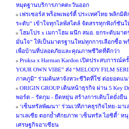
หมุดฐานบริการภาคตะวันออก
เฟรเซอร์ส พร็อพเพอร์ตี้ ประเทศไทย พลิกมิติก
ระดับ” เข้าใจทุกไลฟ์สไตล์ จัดสรรทุกฟังก์ชันใ
โฮมโปร x เมกาโฮม ผนึก สมอ. ยกระดับมาตร
มั่นใจ” ให้เป็นมาตรฐานใหม่ทุกการเลือกซื้อ 
เพื่อบ้านที่ปลอดภัยและคุณภาพชีวิตที่ดีกว่า
Pruksa x Harman Kardon เปิดประสบการณ์คร
YOUR OWN VIBE” ส่ง “MELODY FILM SERIE
ภาคภูมิ” ร่วมค้นหาจังหวะชีวิตที่ใช่ ต่อยอดแนวคิด
ORIGIN GROUP เดินหน้าธุรกิจ ผ่าน 5 Key Dr
พอร์ต – รัดกุม - ยืดหยุ่น สร้างการเติบโตยั่งยืน
‘เซ็นทรัลพัฒนา’ ร่วมเวทีภาคธุรกิจไทย–มา
มาเลเซีย ตอกย้ำศักยภาพ ‘เซ็นทรัล ไอซิตี้’ 
เศรษฐกิจอาเซียน