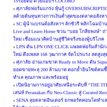
ไร้รอยต่อ ด้วยแอปฯ COCORO
ศุภาลัยฟอร์มแกร่ง หุ้นกู้ OVERSUBSCRIPTION
ลด้วยต้นทุนทางการเงินต่ำสุดของตลาดอสังห
SC ผู้นำแบรนด์อสังหาฯ ลักชัวรี พลิกโฉมบ้านเ
Live and Learn Home ชวน “บอย โกสิยพงษ์” ถ่า
ใหม่ เชื่อมแนวคิดบ้านสู่ชีวิตจริงของผู้บริโภค
LPN ดัน LPN ONE CLICK แพลตฟอร์มสำนักง
ใหม่ ดึงเพลส 168 วุฒากาศ จัดโปรแรง ลดสูงสุ
ศุภาลัย อ่านเกมขาด Ready to Move ดัน Supa
ยอดขายทะลุ 200 ล้านบาท ตอกย้ำอินไซต์คนซื้อย
ทำเล คุณภาพ และพร้อมอยู่
เปิดนิยามการอยู่อาศัยเหนือระดับที่ “THE T
เสน่ห์ Peranakan กับ Neo-Classic สู่ Curated 
SENA ลุยตลาดอินเตอร์ ยกพอร์ตคอนโดทำเล