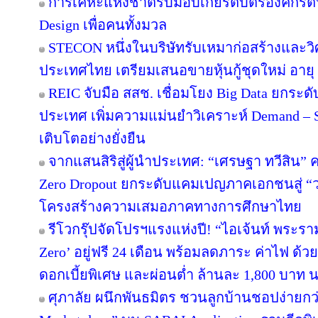
การเคหะแห่งชาติรับมอบเกียรติบัตรองค์กรต้
Design เพื่อคนทั้งมวล
STECON หนึ่งในบริษัทรับเหมาก่อสร้างและ
ประเทศไทย เตรียมเสนอขายหุ้นกู้ชุดใหม่ อายุ 3
REIC จับมือ สสช. เชื่อมโยง Big Data ยกระด
ประเทศ เพิ่มความแม่นยำวิเคราะห์ Demand – S
เติบโตอย่างยั่งยืน
จากแสนสิริสู่ผู้นำประเทศ: “เศรษฐา ทวีสิน” ค
Zero Dropout ยกระดับแคมเปญภาคเอกชนสู่ “
โครงสร้างความเสมอภาคทางการศึกษาไทย
รีโวกรุ๊ปจัดโปรฯแรงแห่งปี! “ไอเจ้นท์ พระร
Zero’ อยู่ฟรี 24 เดือน พร้อมลดภาระ ค่าไฟ ด้ว
ดอกเบี้ยพิเศษ และผ่อนต่ำ ล้านละ 1,800 บาท 
ศุภาลัย ผนึกพันธมิตร ชวนลูกบ้านชอปง่ายกว่า