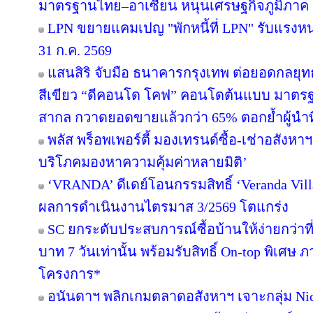
มาตรฐานไทย–อาเซียน หนุนเศรษฐกิจภูมิภาค
LPN ขยายแคมเปญ "พักหนี้ที่ LPN" รับแรงหน
31 ก.ค. 2569
แสนสิริ จับมือ ธนาคารกรุงเทพ ต่อยอดกลยุทธ์คว
สีเขียว “ดีคอนโด โคฟ” คอนโดต้นแบบ มาตร
สากล กวาดยอดขายแล้วกว่า 65% ตอกย้ำผู้นำที่ไ
พลัส พร็อพเพอร์ตี้ มองเทรนด์ซื้อ-เช่าอสังหาฯ 
บริโภคมองหาความคุ้มค่าหลายมิติ’
‘VRANDA’ ดีเดย์โอนกรรมสิทธิ์ ‘Veranda Villas
ผลการดำเนินงานไตรมาส 3/2569 โตแกร่ง
SC ยกระดับประสบการณ์ซื้อบ้านให้ง่ายกว่าที
บาท 7 วันเท่านั้น พร้อมรับสิทธิ์ On-top พิเศษ
โครงการ*
อนันดาฯ พลิกเกมตลาดอสังหาฯ เจาะกลุ่ม Niche