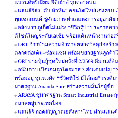
แบรนด์พรีเมี่ยม พีดีเฮ้าส์ รุกตลาดบน
แสนสิริส่ง “ฮับ หัวหิน” คอนโดใหม่แต่งครบ เร
ทุกเซกเมนต์ ชูศักยภาพทำเลแห่งการอยู่อาศัย
อสังหาฯ ภูเก็ตไม่แผ่ว! “ซีวีกรุ๊ป” ประกาศค
ดีไซน์ใหญ่ระดับเอเชีย พร้อมเดินหน้างานก่อสร
DRT ก้าวข้ามความท้าทายตลาดวัสดุก่อสร้างครึ
ตลาดต่อเติม–ซ่อมแซม พร้อมขยายฐานลูกค้าใ
ORI ขายหุ้นกู้ชุดใหม่ครั้งที่ 2/2569 ดีมานด์ล
อนันดาฯ เปิดเกมรุกไตรมาส 3 ส่งแคมเปญ 
พร้อมอยู่ ชูแนวคิด “ชีวิตที่ใช่ มีได้เลย” เร่
มาตรฐาน Ananda Sure สร้างความมั่นใจผู้ซื้อ
ARAYA ชูมาตรฐาน Smart Industrial Estate 
อนาคตสู่ประเทศไทย
แสนสิริ ถอดสัญญาณอสังหาฯไทย ผ่านแลนด์สเ