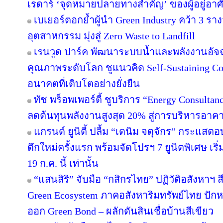
เรดาร์ ‘จุดหมายปลายทางสำคัญ’ ของผู้อยู่อาศ
เบเยอร์ตอกย้ำผู้นำ Green Industry คว้า 3 ร
อุตสาหกรรม มุ่งสู่ Zero Waste to Landfill
เรนวูด ปาร์ค พัฒนาระบบน้ำและพลังงานอัจฉ
คุณภาพระดับโลก ชูแนวคิด Self-Sustaining 
อนาคตที่เติบโตอย่างยั่งยืน
ทัช พร็อพเพอร์ตี้ ชูบริการ “Energy Consulta
ลดต้นทุนพลังงานสูงสุด 20% สู่การบริหารอาคาร
แกรนด์ ยูนิตี้ ปลื้ม “เดนิม จตุจักร” กระแสต
ตึกใหม่ครั้งแรก พร้อมจัดโปรฯ 7 ยูนิตพิเศษ เริ่
19 ก.ค. นี้ เท่านั้น
“แสนสิริ” จับมือ “กสิกรไทย” ปฏิวัติอสังหาฯ 
Green Ecosystem ภาคอสังหาริมทรัพย์ไทย ปักห
ออก Green Bond – ผลักดันสินเชื่อบ้านสีเขียว