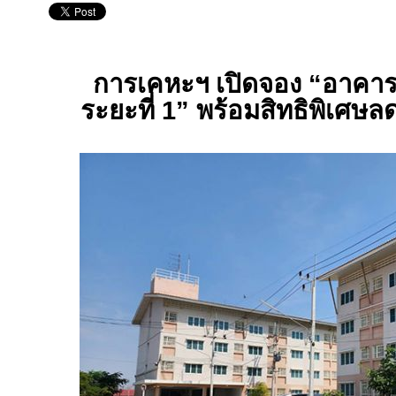
การเคหะฯ เปิดจอง “อาคารเ
ระยะที่ 1” พร้อมสิทธิพิเศษล