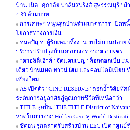
บ้าน เปิด "ศุภาลัย ปาล์มสปริงส์ สุพรรณบุรี" บ้า
4.39 ล้านบาท
การเคหะฯ หนุนลูกบ้านร่วมมาตรการ "ปิดหนี้ไ
โอกาสทางการเงิน
หมดปัญหาผู้รับเหมาทิ้งงาน งบไม่บานปลาย ด
บริการปรับปรุงบ้านครบวงจร จากตราเพชร
“ควอลิตี้เฮ้าส์” จัดแคมเปญ “ล็อกดอกเบี้ย 0
เดี่ยว บ้านแฝด ทาวน์โฮม และคอนโดมิเนียม 
เชียงใหม่
A5 เปิดตัว "CINQ RESERVE" ตอกย้ำวิสัยทัศน์
ระดับการอยู่อาศัยสู่คุณภาพชีวิตที่เหนือกว่า
TITLE ลุยปั้น "THE TITLE District of Naiyan
หาดในยางจาก Hidden Gem สู่ World Destinati
ซีคอน รุกตลาดรับสร้างบ้าน EEC เปิด “ศูนย์