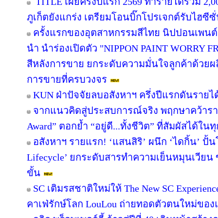
TITLE เผยครึ่งปีแรก 2569 ทำรายได้รวม 2,0
ภูเก็ตยังแกร่ง เตรียมโอนบิ๊กโปรเจกต์รับไฮซีซ
ครั้งแรกของอุตสาหกรรมสีไทย นิปปอนเพนต์ผน
นำ นำร่องเปิดตัว "NIPPON PAINT WORRY F
สีหลังการขาย ยกระดับความมั่นใจลูกค้าด้วย
การขายที่ครบวงจร
KUN ฝ่าปัจจัยลบอสังหาฯ ครึ่งปีแรกดันรายไ
จากแนวคิดสู่ประสบการณ์จริง พฤกษาคว้ารางว
Award” ตอกย้ำ “อยู่ดี...ทั้งชีวิต” ที่สัมผัสได้ในท
อสังหาฯ รายแรก! ‘แสนสิริ’ ผนึก ‘ไดกิ้น’ ปั้
Lifecycle’ ยกระดับสารทำความเย็นหมุนเวียน ขั
ขั้น
SC เติมรสชาติใหม่ให้ The New SC Experien
คาเฟ่รักษ์โลก LouLou ถ่ายทอดตัวตนใหม่ของแ