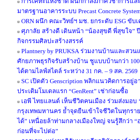
การเคหะแห่งชาติ ผนึกกำลังภาควิชาการและ
มาตรฐานอาคารระบบ Precast Concrete Syste
ORN ผนึก คณะวิทย์ฯ มช. ยกระดับ ESG ขับเคล
ศุภาลัย สร้างดี เดินหน้า “น้องสุขดี พี่สุขใจ”
กิจกรรมศิลปะสร้างสรรค์
Plantnery by PRUKSA ร่วมงานบ้านและสวนแฟ
ศักยภาพธุรกิจรับสร้างบ้าน ชูแบบบ้านกว่า 100 
ได้ตามไลฟ์สไตล์ ระหว่าง 31 กค. – 9 สค. 2569
SC เปิดตัว Genscription พลิกแนวคิดการอยู่
ประเดิมโมเดลแรก “GenRent” เช่าก่อนซื้อ
เอพี ไทยแลนด์ เห็นชีวิตคนเมือง ร่วมส่งมอบ ‘เก
กรุงเทพมหานคร ย้ำจุดยืนเข้าใจชีวิตในทุกรายละเ
ได้” เหนื่อยล้าท่ามกลางเมืองใหญ่ จนรู้สึกว่า “อ
ก่อนที่จะไปต่อ”