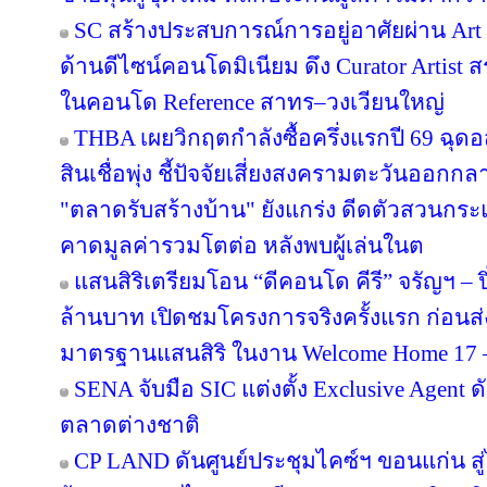
SC สร้างประสบการณ์การอยู่อาศัยผ่าน Art i
ด้านดีไซน์คอนโดมิเนียม ดึง Curator Artist 
ในคอนโด Reference สาทร–วงเวียนใหญ่
THBA เผยวิกฤตกำลังซื้อครึ่งแรกปี 69 ฉุด
สินเชื่อพุ่ง ชี้ปัจจัยเสี่ยงสงครามตะวันออกก
"ตลาดรับสร้างบ้าน" ยังแกร่ง ดีดตัวสวนกระแส
คาดมูลค่ารวมโตต่อ หลังพบผู้เล่นในต
แสนสิริเตรียมโอน “ดีคอนโด คีรี” จรัญฯ – ป
ล้านบาท เปิดชมโครงการจริงครั้งแรก ก่อ
มาตรฐานแสนสิริ ในงาน Welcome Home 17 – 1
SENA จับมือ SIC แต่งตั้ง Exclusive Agent ด
ตลาดต่างชาติ
CP LAND ดันศูนย์ประชุมไคซ์ฯ ขอนแก่น สู่