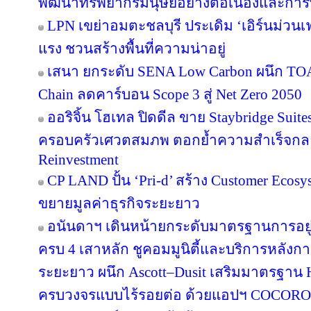
พัฒนาทรัพยากรมนุษย์อย่างต่อเนื่องและกา
LPN เขย่าอมตะชลบุรี ประเดิม ‘เอิร์นม่วนเฟส
แรง ชวนสร้างพื้นที่ความน่าอยู่
เสนา ยกระดับ SENA Low Carbon ผนึก TOA 
Chain ลดคาร์บอน Scope 3 สู่ Net Zero 2050
ออริจิ้น โฮเทล ปิดดีล ขาย Staybridge Suit
ครอบครัวเศวตสมภพ ตอกย้ำความสำเร็จกลยุทธ
Reinvestment
CP LAND ปั้น ‘Pri-d’ สร้าง Customer Ecosy
ขยายมูลค่าธุรกิจระยะยาว
อนันดาฯ เดินหน้ายกระดับมาตรฐานการอย
ครบ 4 เสาหลัก ชูคอมมูนิตี้และบริการหลังกา
ระยะยาว ผนึก Ascott–Dusit เสริมมาตรฐาน H
ครบวงจรแบบไร้รอยต่อ ด้วยแอปฯ COCORO