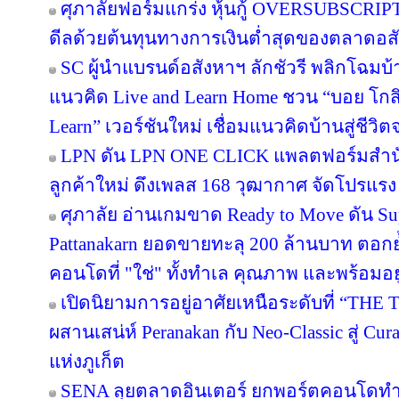
ศุภาลัยฟอร์มแกร่ง หุ้นกู้ OVERSUBSCRIPT
ดีลด้วยต้นทุนทางการเงินต่ำสุดของตลาดอส
SC ผู้นำแบรนด์อสังหาฯ ลักชัวรี พลิกโฉมบ้าน
แนวคิด Live and Learn Home ชวน “บอย โกสิ
Learn” เวอร์ชันใหม่ เชื่อมแนวคิดบ้านสู่ชีวิต
LPN ดัน LPN ONE CLICK แพลตฟอร์มสำน
ลูกค้าใหม่ ดึงเพลส 168 วุฒากาศ จัดโปรแรง
ศุภาลัย อ่านเกมขาด Ready to Move ดัน S
Pattanakarn ยอดขายทะลุ 200 ล้านบาท ตอกย้
คอนโดที่ "ใช่" ทั้งทำเล คุณภาพ และพร้อมอยู
เปิดนิยามการอยู่อาศัยเหนือระดับที่ “THE 
ผสานเสน่ห์ Peranakan กับ Neo-Classic สู่ C
แห่งภูเก็ต
SENA ลุยตลาดอินเตอร์ ยกพอร์ตคอนโดทำ