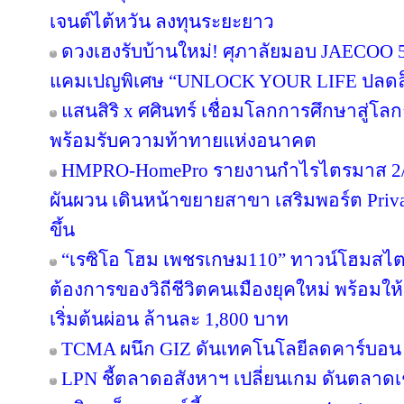
เจนต์ไต้หวัน ลงทุนระยะยาว
ดวงเฮงรับบ้านใหม่! ศุภาลัยมอบ JAECOO 5 
แคมเปญพิเศษ “UNLOCK YOUR LIFE ปลดล็อก
แสนสิริ x ศศินทร์ เชื่อมโลกการศึกษาสู่โลกธุ
พร้อมรับความท้าทายแห่งอนาคต
HMPRO-HomePro รายงานกำไรไตรมาส 2/2
ผันผวน เดินหน้าขยายสาขา เสริมพอร์ต Private
ขึ้น
“เรซิโอ โฮม เพชรเกษม110” ทาวน์โฮมสไตล์ญ
ต้องการของวิถีชีวิตคนเมืองยุคใหม่ พร้อมให้
เริ่มต้นผ่อน ล้านละ 1,800 บาท
TCMA ผนึก GIZ ดันเทคโนโลยีลดคาร์บอน เร
LPN ชี้ตลาดอสังหาฯ เปลี่ยนเกม ดันตลาดเช