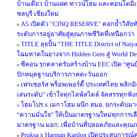
บ้านเดี่ยว บ้านแฝด ทาวน์โฮม และคอนโดมิ
ชลบุรี เชียงใหม่
A5 เปิดตัว "CINQ RESERVE" ตอกย้ำวิสัยทั
ระดับการอยู่อาศัยสู่คุณภาพชีวิตที่เหนือกว่า
TITLE ลุยปั้น "THE TITLE District of Naiy
โฉมหาดในยางจาก Hidden Gem สู่ World Des
ซีคอน รุกตลาดรับสร้างบ้าน EEC เปิด “ศูนย
ปักหมุดฐานบริการภาคตะวันออก
เฟรเซอร์ส พร็อพเพอร์ตี้ ประเทศไทย พลิกมิต
เล่นระดับ” เข้าใจทุกไลฟ์สไตล์ จัดสรรทุกฟัง
โฮมโปร x เมกาโฮม ผนึก สมอ. ยกระดับมาต
“ความมั่นใจ” ให้เป็นมาตรฐานใหม่ทุกการเลือ
มาตรฐาน มอก. เพื่อบ้านที่ปลอดภัยและคุณภาพ
Pruksa x Harman Kardon เปิดประสบการณ์ค