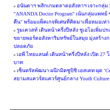
อนันดาฯ พลิกเกมตลาดอสังหาฯ เจาะกลุ่ม Nic
“ANANDA Doctor Program" เน้นกลุ่มแพทย์ 
คืน" พร้อมแพ็คเกจพิเศษที่คิดมาเพื่อหมอเท่าน
รูมเควสท์ เดินหน้าครึ่งปีหลัง ชูเอไอเพิ่มป
ขยายพอร์ตอสังหาริมทรัพย์ในสมุย มุ่งสร้
ปลอดภัย
เอพี ไทยแลนด์ เดินหน้าครึ่งปีหลัง เปิด 27
บาท
เซ็นทรัลพัฒนา ผนึกมิตซูบิชิ เอสเตท ผุด ‘
สยามสแควร์สแควร์ศูนย์กลาง Youth Culture
Copyright © 2016 inTV co.,Ltd. All Right