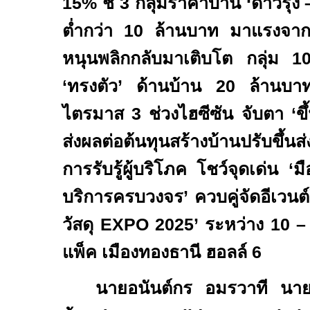
15%
ชี้
3
กลุ่มราคาบ้าน
‘
ดาวรุ่ง
ต่ำกว่า
10
ล้านบาท มาแรงจากปั
หนุนพลิกกลับมาเติบโต กลุ่ม
1
‘
ทรงตัว
’
ด้านบ้าน
20
ล้านบ
ไตรมาส
3
ช่วงไฮซีซัน จับตา
‘
ข
ส่งผลต่อต้นทุนสร้างบ้านปรับขึ้นส
การรับรู้ผู้บริโภค โชว์จุดเด่น
‘
มื
บริการครบวงจร
’
ควบคู่จัดอีเวนต
วัสดุ
EXPO 2025’
ระหว่าง
10
แพ็ค เมืองทองธานี ฮอลล์
6
นายอนันต์กร อมรวาที นายก