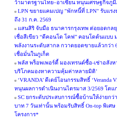
ว้ามาตรฐานไทย–อาเซียน หนุนเศรษฐกิจภูม
LPN ขยายแคมเปญ "พักหนี้ที่ LPN" รับแรง
ถึง 31 ก.ค. 2569
แสนสิริ จับมือ ธนาคารกรุงเทพ ต่อยอดกลยุทธ
เชื่อสีเขียว “ดีคอนโด โคฟ” คอนโดต้นแบ
พลังงานระดับสากล กวาดยอดขายแล้วกว่า 65
เชื่อมั่นในภูเก็ต
พลัส พร็อพเพอร์ตี้ มองเทรนด์ซื้อ-เช่าอสังหา
บริโภคมองหาความคุ้มค่าหลายมิติ’
‘VRANDA’ ดีเดย์โอนกรรมสิทธิ์ ‘Veranda Vill
หนุนผลการดำเนินงานไตรมาส 3/2569 โตแก
SC ยกระดับประสบการณ์ซื้อบ้านให้ง่ายกว่า
บาท 7 วันเท่านั้น พร้อมรับสิทธิ์ On-top พิเ
โครงการ*