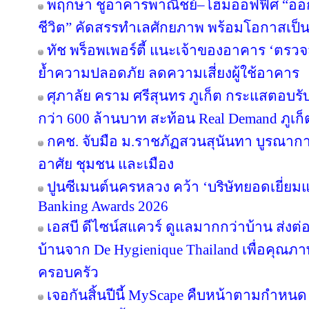
พฤกษา ชูอาคารพาณิชย์–โฮมออฟฟิศ “ออกแบบ
ชีวิต” คัดสรรทำเลศักยภาพ พร้อมโอกาสเป็น
ทัช พร็อพเพอร์ตี้ แนะเจ้าของอาคาร ‘ต
ย้ำความปลอดภัย ลดความเสี่ยงผู้ใช้อาคาร
ศุภาลัย คราม ศรีสุนทร ภูเก็ต กระแสตอบร
กว่า 600 ล้านบาท สะท้อน Real Demand ภูเก็
กคช. จับมือ ม.ราชภัฏสวนสุนันทา บูรณากา
อาศัย ชุมชน และเมือง
ปูนซีเมนต์นครหลวง คว้า ‘บริษัทยอดเยี่ยม
Banking Awards 2026
เอสบี ดีไซน์สแควร์ ดูแลมากกว่าบ้าน ส่ง
บ้านจาก De Hygienique Thailand เพื่อคุณภา
ครอบครัว
เจอกันสิ้นปีนี้ MyScape คืบหน้าตามกำหน