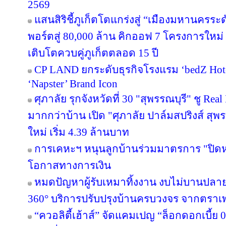
2569
แสนสิริชี้ภูเก็ตโตแกร่งสู่ “เมืองมหานครร
พอร์ตสู่ 80,000 ล้าน คิกออฟ 7 โครงการใหม่
เติบโตควบคู่ภูเก็ตตลอด 15 ปี
CP LAND ยกระดับธุรกิจโรงแรม ‘bedZ Hotel’
‘Napster’ Brand Icon
ศุภาลัย รุกจังหวัดที่ 30 "สุพรรณบุรี" ชู Re
มากกว่าบ้าน เปิด "ศุภาลัย ปาล์มสปริงส์ สุพรร
ใหม่ เริ่ม 4.39 ล้านบาท
การเคหะฯ หนุนลูกบ้านร่วมมาตรการ "ปิดหนี
โอกาสทางการเงิน
หมดปัญหาผู้รับเหมาทิ้งงาน งบไม่บานปลาย
360° บริการปรับปรุงบ้านครบวงจร จากตราเ
“ควอลิตี้เฮ้าส์” จัดแคมเปญ “ล็อกดอกเบี้ย