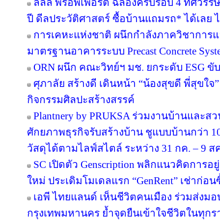
ลลิล พร็อพเพอร์ตี้ ฉลองครบรอบ 4 ทศวรรษ 
ปี ดีลประวัติศาสตร์ ซื้อบ้านแถมรถ* ได้เลย ไม
การเคหะแห่งชาติ ผนึกกำลังภาควิชาการแล
มาตรฐานอาคารระบบ Precast Concrete Syst
ORN ผนึก คณะวิทย์ฯ มช. ยกระดับ ESG ขับเค
ศุภาลัย สร้างดี เดินหน้า “น้องสุขดี พี่สุขใ
กิจกรรมศิลปะสร้างสรรค์
Plantnery by PRUKSA ร่วมงานบ้านและสวน
ศักยภาพธุรกิจรับสร้างบ้าน ชูแบบบ้านกว่า 10
วัสดุได้ตามไลฟ์สไตล์ ระหว่าง 31 กค. – 9 ส
SC เปิดตัว Genscription พลิกแนวคิดการอยู
ใหม่ ประเดิมโมเดลแรก “GenRent” เช่าก่อนซื
เอพี ไทยแลนด์ เห็นชีวิตคนเมือง ร่วมส่งมอบ ‘
กรุงเทพมหานคร ย้ำจุดยืนเข้าใจชีวิตในทุกรายล