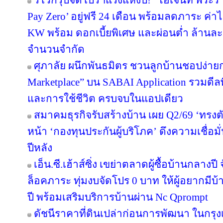
รีโวกรุ๊ปจัดโปรฯแรงแห่งปี! “ไอเจ้นท์ พระ
Pay Zero’ อยู่ฟรี 24 เดือน พร้อมลดภาระ ค่าไ
KW พร้อม ดอกเบี้ยพิเศษ และผ่อนต่ำ ล้านละ 
จำนวนจำกัด
ศุภาลัย ผนึกพันธมิตร ชวนลูกบ้านชอปง่ายกว
Marketplace” บน SABAI Application รวมดีลพ
และการใช้ชีวิต ครบจบในแอปเดียว
สมาคมธุรกิจรับสร้างบ้าน เผย Q2/69 ‘ทรงตั
หน้า ‘กองทุนประกันผู้บริโภค’ ดึงความเชื่อมั
ปีหลัง
เอ็น.ซี.เฮ้าส์ซิ่ง เขย่าตลาดผู้ซื้อบ้านกลา
ล็อคภาระ ทุ่มงบจัดโปร 0 บาท ให้ผู้อยากมีบ้
ปี พร้อมเสริมบริการบ้านผ่าน Nc Qprompt
ดัชนีราคาที่ดินเปล่าก่อนการพัฒนา ในกรุ