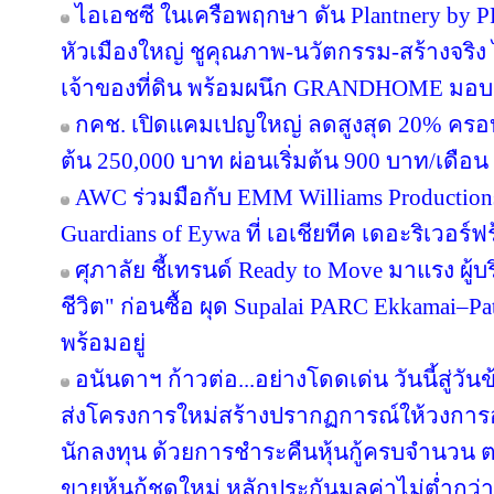
ไอเอชซี ในเครือพฤกษา ดัน Plantnery by P
หัวเมืองใหญ่ ชูคุณภาพ-นวัตกรรม-สร้างจริง 
เจ้าของที่ดิน พร้อมผนึก GRANDHOME มอบส
กคช. เปิดแคมเปญใหญ่ ลดสูงสุด 20% ครอบ
ต้น 250,000 บาท ผ่อนเริ่มต้น 900 บาท/เดือน
AWC ร่วมมือกับ EMM Williams Productions 
Guardians of Eywa ที่ เอเชียทีค เดอะริเวอร์ฟ
ศุภาลัย ชี้เทรนด์ Ready to Move มาแรง ผู
ชีวิต" ก่อนซื้อ ผุด Supalai PARC Ekkamai–P
พร้อมอยู่
อนันดาฯ ก้าวต่อ...อย่างโดดเด่น วันนี้สู่วั
ส่งโครงการใหม่สร้างปรากฏการณ์ให้วงการอ
นักลงทุน ด้วยการชำระคืนหุ้นกู้ครบจำนว
ขายหุ้นกู้ชุดใหม่ หลักประกันมูลค่าไม่ต่ำกว่า