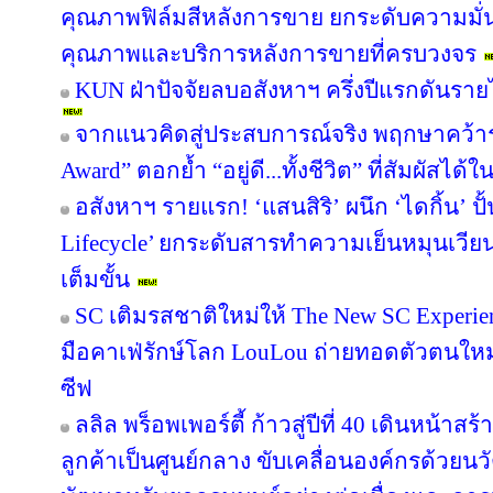
คุณภาพฟิล์มสีหลังการขาย ยกระดับความมั่น
คุณภาพและบริการหลังการขายที่ครบวงจร
KUN ฝ่าปัจจัยลบอสังหาฯ ครึ่งปีแรกดันรา
จากแนวคิดสู่ประสบการณ์จริง พฤกษาคว้ารา
Award” ตอกย้ำ “อยู่ดี...ทั้งชีวิต” ที่สัมผัสได้ใ
อสังหาฯ รายแรก! ‘แสนสิริ’ ผนึก ‘ไดกิ้น’ ปั
Lifecycle’ ยกระดับสารทำความเย็นหมุนเวียน 
เต็มขั้น
SC เติมรสชาติใหม่ให้ The New SC Experi
มือคาเฟ่รักษ์โลก LouLou ถ่ายทอดตัวตนใหม
ซีฟ
ลลิล พร็อพเพอร์ตี้ ก้าวสู่ปีที่ 40 เดินหน้าสร
ลูกค้าเป็นศูนย์กลาง ขับเคลื่อนองค์กรด้วย