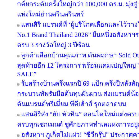
กต์ยกระดับครั้งใหญ่กว่า 100,000 ตร.ม. มุ่งสู่
แห่งใหม่ย่านศรีนครินทร์
แสนสิริ แบรนด์ที่ ‘ผู้บริโภคเลือกและไว้วาง
No.1 Brand Thailand 2026” ยืนหนึ่งอสังหา
ครบ 3 รางวัลใหญ่ 3 ปีซ้อน
ลูกค้าเลือกบ้านคุณภาพ ดันพฤกษา Sold Out
สุดท้ายอีก 12 โครงการ พร้อมแคมเปญใหญ
SALE”
รับสร้างบ้านครึ่งแรกปี 69 แป้ก ครึ่งปีหลังส
กระบวนทัพรับมือต้นทุนผันผวน ส่งแบรนด์น้
ดันแบรนด์พรีเมี่ยม พีดีเฮ้าส์ รุกตลาดบน
แสนสิริส่ง “ฮับ หัวหิน” คอนโดใหม่แต่งครบ เ
ครบทุกเซกเมนต์ ชูศักยภาพทำเลแห่งการอยู่
อสังหาฯ ภูเก็ตไม่แผ่ว! “ซีวีกรุ๊ป” ประกา