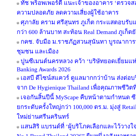
ทัช พร็อพเพอร์ตี้ แนะเจ้าของอาคาร ‘ตรว
ความปลอดภัย ลดความเสี่ยงผู้ใช้อาคาร
ศุภาลัย คราม ศรีสุนทร ภูเก็ต กระแสตอบรับ
กว่า 600 ล้านบาท สะท้อน Real Demand ภูเก็ตย
กคช. จับมือ ม.ราชภัฏสวนสุนันทา บูรณาการพ
ชุมชน และเมือง
ปูนซีเมนต์นครหลวง คว้า ‘บริษัทยอดเยี่ยมแห
Banking Awards 2026
เอสบี ดีไซน์สแควร์ ดูแลมากกว่าบ้าน ส่งต่
จาก De Hygienique Thailand เพื่อคุณภาพชีวิ
เจอกันสิ้นปีนี้ MyScape คืบหน้าตามกำหนด 
ยกระดับครั้งใหญ่กว่า 100,000 ตร.ม. มุ่งสู่ Reta
ใหม่ย่านศรีนครินทร์
แสนสิริ แบรนด์ที่ ‘ผู้บริโภคเลือกและไว้วางใ