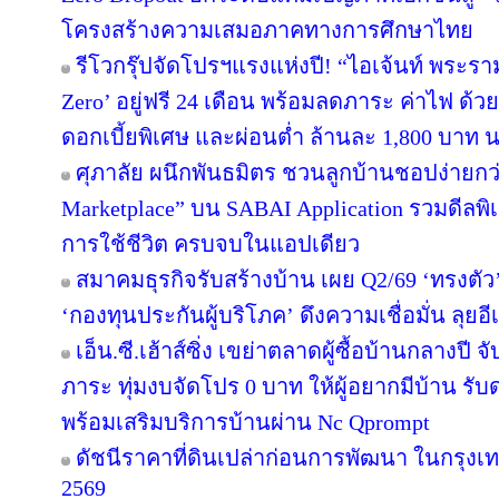
โครงสร้างความเสมอภาคทางการศึกษาไทย
รีโวกรุ๊ปจัดโปรฯแรงแห่งปี! “ไอเจ้นท์ พระร
Zero’ อยู่ฟรี 24 เดือน พร้อมลดภาระ ค่าไฟ ด้ว
ดอกเบี้ยพิเศษ และผ่อนต่ำ ล้านละ 1,800 บาท 
ศุภาลัย ผนึกพันธมิตร ชวนลูกบ้านชอปง่ายกว่า
Marketplace” บน SABAI Application รวมดีลพิ
การใช้ชีวิต ครบจบในแอปเดียว
สมาคมธุรกิจรับสร้างบ้าน เผย Q2/69 ‘ทรงตัว
‘กองทุนประกันผู้บริโภค’ ดึงความเชื่อมั่น ลุยอ
เอ็น.ซี.เฮ้าส์ซิ่ง เขย่าตลาดผู้ซื้อบ้านกลางป
ภาระ ทุ่มงบจัดโปร 0 บาท ให้ผู้อยากมีบ้าน รับ
พร้อมเสริมบริการบ้านผ่าน Nc Qprompt
ดัชนีราคาที่ดินเปล่าก่อนการพัฒนา ในกรุงเ
2569