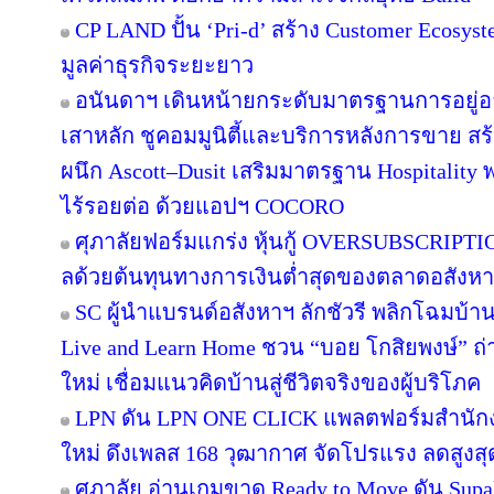
CP LAND ปั้น ‘Pri-d’ สร้าง Customer Ecosys
มูลค่าธุรกิจระยะยาว
อนันดาฯ เดินหน้ายกระดับมาตรฐานการอยู่
เสาหลัก ชูคอมมูนิตี้และบริการหลังการขาย สร
ผนึก Ascott–Dusit เสริมมาตรฐาน Hospitalit
ไร้รอยต่อ ด้วยแอปฯ COCORO
ศุภาลัยฟอร์มแกร่ง หุ้นกู้ OVERSUBSCRIPTION
ลด้วยต้นทุนทางการเงินต่ำสุดของตลาดอสังห
SC ผู้นำแบรนด์อสังหาฯ ลักชัวรี พลิกโฉมบ้านเ
Live and Learn Home ชวน “บอย โกสิยพงษ์” ถ่า
ใหม่ เชื่อมแนวคิดบ้านสู่ชีวิตจริงของผู้บริโภค
LPN ดัน LPN ONE CLICK แพลตฟอร์มสำนักง
ใหม่ ดึงเพลส 168 วุฒากาศ จัดโปรแรง ลดสูงสุ
ศุภาลัย อ่านเกมขาด Ready to Move ดัน Supa