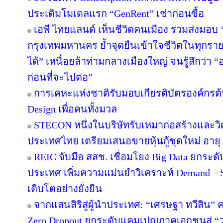
ประเดิมโมเดลแรก “GenRent” เช่าก่อนซื้อ
เอพี ไทยแลนด์ เห็นชีวิตคนเมือง ร่วมส่งมอบ ‘เก
กรุงเทพมหานคร ย้ำจุดยืนเข้าใจชีวิตในทุกรายละเ
ได้” เหนื่อยล้าท่ามกลางเมืองใหญ่ จนรู้สึกว่า “อ
ก่อนที่จะไปต่อ”
การเคหะแห่งชาติรับมอบเกียรติบัตรองค์กรต้
Design เพื่อคนทั้งมวล
STECON หนึ่งในบริษัทรับเหมาก่อสร้างและ
ประเทศไทย เตรียมเสนอขายหุ้นกู้ชุดใหม่ อายุ 3
REIC จับมือ สสช. เชื่อมโยง Big Data ยกระด
ประเทศ เพิ่มความแม่นยำวิเคราะห์ Demand – S
เติบโตอย่างยั่งยืน
จากแสนสิริสู่ผู้นำประเทศ: “เศรษฐา ทวีสิน” ค
Zero Dropout ยกระดับแคมเปญภาคเอกชนสู่ “