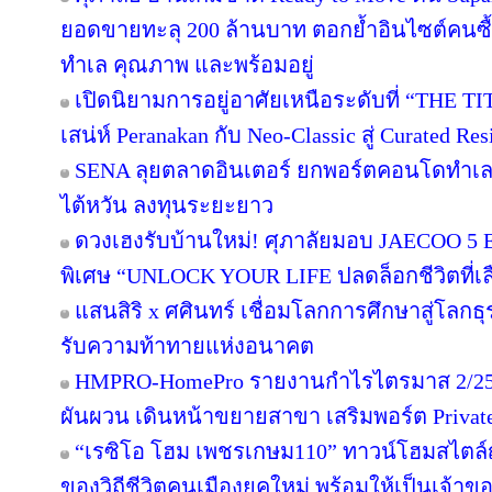
ยอดขายทะลุ 200 ล้านบาท ตอกย้ำอินไซต์คนซื้อย
ทำเล คุณภาพ และพร้อมอยู่
เปิดนิยามการอยู่อาศัยเหนือระดับที่ “THE T
เสน่ห์ Peranakan กับ Neo-Classic สู่ Curated 
SENA ลุยตลาดอินเตอร์ ยกพอร์ตคอนโดทำเล
ไต้หวัน ลงทุนระยะยาว
ดวงเฮงรับบ้านใหม่! ศุภาลัยมอบ JAECOO 5 E
พิเศษ “UNLOCK YOUR LIFE ปลดล็อกชีวิตที่เล
แสนสิริ x ศศินทร์ เชื่อมโลกการศึกษาสู่โลกธุร
รับความท้าทายแห่งอนาคต
HMPRO-HomePro รายงานกำไรไตรมาส 2/256
ผันผวน เดินหน้าขยายสาขา เสริมพอร์ต Private B
“เรซิโอ โฮม เพชรเกษม110” ทาวน์โฮมสไตล์ญี
ของวิถีชีวิตคนเมืองยุคใหม่ พร้อมให้เป็นเจ้าของ