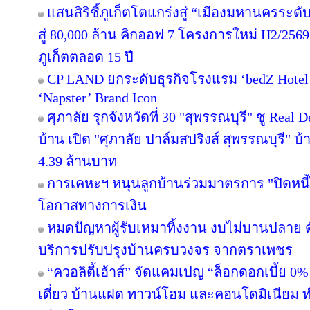
แสนสิริชี้ภูเก็ตโตแกร่งสู่ “เมืองมหานครระ
สู่ 80,000 ล้าน คิกออฟ 7 โครงการใหม่ H2/2569
ภูเก็ตตลอด 15 ปี
CP LAND ยกระดับธุรกิจโรงแรม ‘bedZ Hotel’ ช
‘Napster’ Brand Icon
ศุภาลัย รุกจังหวัดที่ 30 "สุพรรณบุรี" ชู Rea
บ้าน เปิด "ศุภาลัย ปาล์มสปริงส์ สุพรรณบุรี" บ้า
4.39 ล้านบาท
การเคหะฯ หนุนลูกบ้านร่วมมาตรการ "ปิดหนี้ไ
โอกาสทางการเงิน
หมดปัญหาผู้รับเหมาทิ้งงาน งบไม่บานปลาย ด
บริการปรับปรุงบ้านครบวงจร จากตราเพชร
“ควอลิตี้เฮ้าส์” จัดแคมเปญ “ล็อกดอกเบี้ย 0
เดี่ยว บ้านแฝด ทาวน์โฮม และคอนโดมิเนียม 