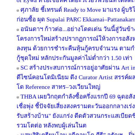
of Eywa ที่ เอเชียทีค เดอะริเวอร์ฟร้อนท์ เดสติเ
ศุภาลัย ชี้เทรนด์ Ready to Move มาแรง ผู้บร
ก่อนซื้อ ผุด Supalai PARC Ekkamai–Pattanaka
อนันดาฯ ก้าวต่อ...อย่างโดดเด่น วันนี้สู่วันข
โครงการใหม่สร้างปรากฏการณ์ให้วงการอสังห
ลงทุน ด้วยการชำระคืนหุ้นกู้ครบจำนวน ตาม
กู้ชุดใหม่ หลักประกันมูลค่าไม่ต่ำกว่า 1.50 เท่า
SC สร้างประสบการณ์การอยู่อาศัยผ่าน Art in
ดีไซน์คอนโดมิเนียม ดึง Curator Artist สรรค
โด Reference สาทร–วงเวียนใหญ่
THBA เผยวิกฤตกำลังซื้อครึ่งแรกปี 69 ฉุดอสั
เชื่อพุ่ง ชี้ปัจจัยเสี่ยงสงครามตะวันออกกลางเ
รับสร้างบ้าน" ยังแกร่ง ดีดตัวสวนกระแสเบียดชิ
รวมโตต่อ หลังพบผู้เล่นในต