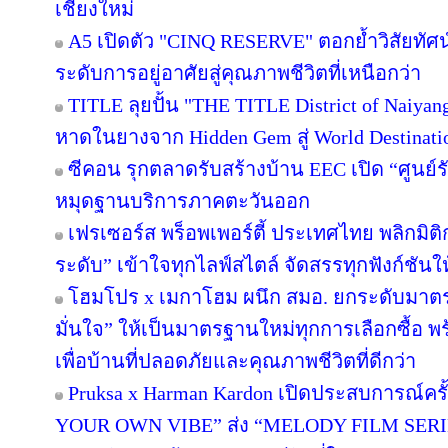
เชียงใหม่
A5 เปิดตัว "CINQ RESERVE" ตอกย้ำวิสัยทัศน์
ระดับการอยู่อาศัยสู่คุณภาพชีวิตที่เหนือกว่า
TITLE ลุยปั้น "THE TITLE District of Naiyan
หาดในยางจาก Hidden Gem สู่ World Destinati
ซีคอน รุกตลาดรับสร้างบ้าน EEC เปิด “ศูนย์
หมุดฐานบริการภาคตะวันออก
เฟรเซอร์ส พร็อพเพอร์ตี้ ประเทศไทย พลิกมิติก
ระดับ” เข้าใจทุกไลฟ์สไตล์ จัดสรรทุกฟังก์ชันใ
โฮมโปร x เมกาโฮม ผนึก สมอ. ยกระดับมาตร
มั่นใจ” ให้เป็นมาตรฐานใหม่ทุกการเลือกซื้อ 
เพื่อบ้านที่ปลอดภัยและคุณภาพชีวิตที่ดีกว่า
Pruksa x Harman Kardon เปิดประสบการณ์คร
YOUR OWN VIBE” ส่ง “MELODY FILM SERIE