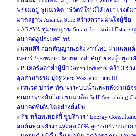
อนันดาฯ เปิดเกมรุกไตรมาส 3 ส่งแคมเปญ 
พร้อมอยู่ ชูแนวคิด “ชีวิตที่ใช่ มีได้เลย” เร่
มาตรฐาน Ananda Sure สร้างความมั่นใจผู้ซื้อ
ARAYA ชูมาตรฐาน Smart Industrial Estate 
อนาคตสู่ประเทศไทย
แสนสิริ ถอดสัญญาณอสังหาฯไทย ผ่านแลนด์สเ
เรดาร์ ‘จุดหมายปลายทางสำคัญ’ ของผู้อยู่อาศ
เบเยอร์ตอกย้ำผู้นำ Green Industry คว้า 3 ร
อุตสาหกรรม มุ่งสู่ Zero Waste to Landfill
เรนวูด ปาร์ค พัฒนาระบบน้ำและพลังงานอัจฉ
คุณภาพระดับโลก ชูแนวคิด Self-Sustaining 
อนาคตที่เติบโตอย่างยั่งยืน
ทัช พร็อพเพอร์ตี้ ชูบริการ “Energy Consulta
ลดต้นทุนพลังงานสูงสุด 20% สู่การบริหารอาคาร