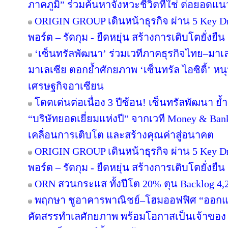
ภาคภูมิ” ร่วมค้นหาจังหวะชีวิตที่ใช่ ต่อยอดแนวคิด
ORIGIN GROUP เดินหน้าธุรกิจ ผ่าน 5 Key Dr
พอร์ต – รัดกุม - ยืดหยุ่น สร้างการเติบโตยั่งยืน
‘เซ็นทรัลพัฒนา’ ร่วมเวทีภาคธุรกิจไทย–มา
มาเลเซีย ตอกย้ำศักยภาพ ‘เซ็นทรัล ไอซิตี้’ 
เศรษฐกิจอาเซียน
โดดเด่นต่อเนื่อง 3 ปีซ้อน! เซ็นทรัลพัฒนา ย้
“บริษัทยอดเยี่ยมแห่งปี” จากเวที Money & Ban
เคลื่อนการเติบโต และสร้างคุณค่าสู่อนาคต
ORIGIN GROUP เดินหน้าธุรกิจ ผ่าน 5 Key Dr
พอร์ต – รัดกุม - ยืดหยุ่น สร้างการเติบโตยั่งยืน
ORN สวนกระแส ทั้งปีโต 20% ตุน Backlog 4,2
พฤกษา ชูอาคารพาณิชย์–โฮมออฟฟิศ “ออกแบบเพ
คัดสรรทำเลศักยภาพ พร้อมโอกาสเป็นเจ้าของ