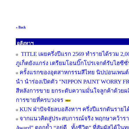
« Back
อสังหาฯ
TITLE เผยครึ่งปีแรก 2569 ทำรายได้รวม 2,0
ภูเก็ตยังแกร่ง เตรียมโอนบิ๊กโปรเจกต์รับไฮซีซ
ครั้งแรกของอุตสาหกรรมสีไทย นิปปอนเพนต์ผน
นำ นำร่องเปิดตัว "NIPPON PAINT WORRY F
สีหลังการขาย ยกระดับความมั่นใจลูกค้าด้วย
การขายที่ครบวงจร
KUN ฝ่าปัจจัยลบอสังหาฯ ครึ่งปีแรกดันรายไ
จากแนวคิดสู่ประสบการณ์จริง พฤกษาคว้ารางว
Award” ตอกย้ำ “อยู่ดี...ทั้งชีวิต” ที่สัมผัสได้ในท