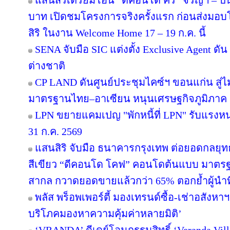
แสนสิริเตรียมโอน “ดีคอนโด คีรี” จรัญฯ – ปิ่
บาท เปิดชมโครงการจริงครั้งแรก ก่อนส่ง
สิริ ในงาน Welcome Home 17 – 19 ก.ค. นี้
SENA จับมือ SIC แต่งตั้ง Exclusive Agent ดั
ต่างชาติ
CP LAND ดันศูนย์ประชุมไคซ์ฯ ขอนแก่น สู่ไม
มาตรฐานไทย–อาเซียน หนุนเศรษฐกิจภูมิภาค
LPN ขยายแคมเปญ "พักหนี้ที่ LPN" รับแรงหน
31 ก.ค. 2569
แสนสิริ จับมือ ธนาคารกรุงเทพ ต่อยอดกลยุทธ์คว
สีเขียว “ดีคอนโด โคฟ” คอนโดต้นแบบ มาตร
สากล กวาดยอดขายแล้วกว่า 65% ตอกย้ำผู้นำที่ไ
พลัส พร็อพเพอร์ตี้ มองเทรนด์ซื้อ-เช่าอสังหาฯ 
บริโภคมองหาความคุ้มค่าหลายมิติ’