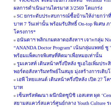
‘VRANDA’ ดีเดย์โอนกรรมสิทธิ์ ‘Veranda Villas
ผลการดำเนินงานไตรมาส 3/2569 โตแกร่ง
SC ยกระดับประสบการณ์ซื้อบ้านให้ง่ายกว่าที
บาท 7 วันเท่านั้น พร้อมรับสิทธิ์ On-top พิเศษ
โครงการ*
อนันดาฯ พลิกเกมตลาดอสังหาฯ เจาะกลุ่ม Niche
“ANANDA Doctor Program" เน้นกลุ่มแพทย์ ชู 
พร้อมแพ็คเกจพิเศษที่คิดมาเพื่อหมอเท่านั้น
รูมเควสท์ เดินหน้าครึ่งปีหลัง ชูเอไอเพิ่มปร
พอร์ตอสังหาริมทรัพย์ในสมุย มุ่งสร้างการเ
เอพี ไทยแลนด์ เดินหน้าครึ่งปีหลัง เปิด 27 โ
บาท
เซ็นทรัลพัฒนา ผนึกมิตซูบิชิ เอสเตท ผุด ‘C
สยามสแควร์สแควร์ศูนย์กลาง Youth Culture ร