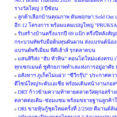
No.1 Brand Thailand 2026” ยืนหนึ่งอสังหาฯ
รางวัลใหญ่ 3 ปีซ้อน
ลูกค้าเลือกบ้านคุณภาพ ดันพฤกษา Sold Out แ
อีก 12 โครงการ พร้อมแคมเปญใหญ่ "PRUKS
รับสร้างบ้านครึ่งแรกปี 69 แป้ก ครึ่งปีหลังสัญ
กระบวนทัพรับมือต้นทุนผันผวน ส่งแบรนด์น้อง
แบรนด์พรีเมี่ยม พีดีเฮ้าส์ รุกตลาดบน
แสนสิริส่ง “ฮับ หัวหิน” คอนโดใหม่แต่งครบ เร
ทุกเซกเมนต์ ชูศักยภาพทำเลแห่งการอยู่อาศัย
อสังหาฯ ภูเก็ตไม่แผ่ว! “ซีวีกรุ๊ป” ประกาศค
ดีไซน์ใหญ่ระดับเอเชีย พร้อมเดินหน้างานก่อสร
DRT ก้าวข้ามความท้าทายตลาดวัสดุก่อสร้างครึ
ตลาดต่อเติม–ซ่อมแซม พร้อมขยายฐานลูกค้าใ
ORI ขายหุ้นกู้ชุดใหม่ครั้งที่ 2/2569 ดีมานด์ล