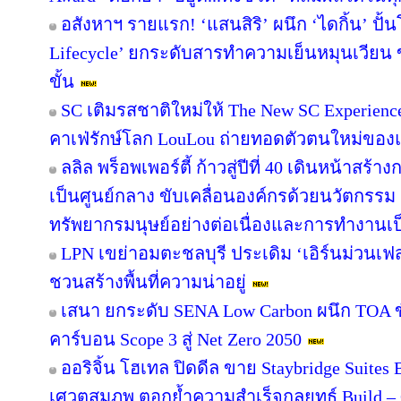
อสังหาฯ รายแรก! ‘แสนสิริ’ ผนึก ‘ไดกิ้น’ ปั้
Lifecycle’ ยกระดับสารทำความเย็นหมุนเวียน ขั
ขั้น
SC เติมรสชาติใหม่ให้ The New SC Experien
คาเฟ่รักษ์โลก LouLou ถ่ายทอดตัวตนใหม่ของแ
ลลิล พร็อพเพอร์ตี้ ก้าวสู่ปีที่ 40 เดินหน้าสร้า
เป็นศูนย์กลาง ขับเคลื่อนองค์กรด้วยนวัตกรร
ทรัพยากรมนุษย์อย่างต่อเนื่องและการทำงานเป
LPN เขย่าอมตะชลบุรี ประเดิม ‘เอิร์นม่วนเฟส’
ชวนสร้างพื้นที่ความน่าอยู่
เสนา ยกระดับ SENA Low Carbon ผนึก TOA ขั
คาร์บอน Scope 3 สู่ Net Zero 2050
ออริจิ้น โฮเทล ปิดดีล ขาย Staybridge Suite
เศวตสมภพ ตอกย้ำความสำเร็จกลยุทธ์ Build – O