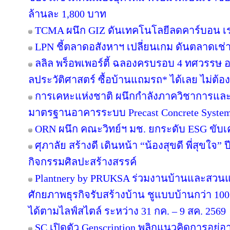
ล้านละ 1,800 บาท
TCMA ผนึก GIZ ดันเทคโนโลยีลดคาร์บอน เร่ง
LPN ชี้ตลาดอสังหาฯ เปลี่ยนเกม ดันตลาดเช่า
ลลิล พร็อพเพอร์ตี้ ฉลองครบรอบ 4 ทศวรรษ อย
ลประวัติศาสตร์ ซื้อบ้านแถมรถ* ได้เลย ไม่ต้อง
การเคหะแห่งชาติ ผนึกกำลังภาควิชาการและ
มาตรฐานอาคารระบบ Precast Concrete Syste
ORN ผนึก คณะวิทย์ฯ มช. ยกระดับ ESG ขับเคล
ศุภาลัย สร้างดี เดินหน้า “น้องสุขดี พี่สุขใจ”
กิจกรรมศิลปะสร้างสรรค์
Plantnery by PRUKSA ร่วมงานบ้านและสวนแฟ
ศักยภาพธุรกิจรับสร้างบ้าน ชูแบบบ้านกว่า 100 
ได้ตามไลฟ์สไตล์ ระหว่าง 31 กค. – 9 สค. 2569
SC เปิดตัว Genscription พลิกแนวคิดการอยู่