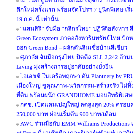
แกรนด์ ยูนิตี้ ปลื้ม “เดนิม จตุจักร” กระแสต
ตึกใหม่ครั้งแรก พร้อมจัดโปรฯ 7 ยูนิตพิเศษ เริ่
19 ก.ค. นี้ เท่านั้น
“แสนสิริ” จับมือ “กสิกรไทย” ปฏิวัติอสังหาฯ 
Green Ecosystem ภาคอสังหาริมทรัพย์ไทย ปักห
ออก Green Bond – ผลักดันสินเชื่อบ้านสีเขียว
ศุภาลัย จับมือกรุงไทย ปิดดีล SLL 2,242 ล้า
Living มุ่งสร้างการอยู่อาศัยอย่างยั่งยืน
ไอเอชซี ในเครือพฤกษา ดัน Plantnery by PRU
เมืองใหญ่ ชูคุณภาพ-นวัตกรรม-สร้างจริง ไม่ทิ
ที่ดิน พร้อมผนึก GRANDHOME มอบสิทธิพิเศษ
กคช. เปิดแคมเปญใหญ่ ลดสูงสุด 20% ครอบคล
250,000 บาท ผ่อนเริ่มต้น 900 บาท/เดือน
AWC ร่วมมือกับ EMM Williams Productions เต