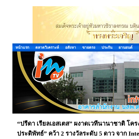
หน้าแรก
ตลาดวิเคราะห์
อสังหา
ขายตรง
ประกัน
ยานยนต์
“ปรีดา เรียลเอสเตส” ผงาดเวทีนานาชาติ โค
ประดิพัทธ์” คว้า 2 รางวัลระดับ 5 ดาว จาก Int