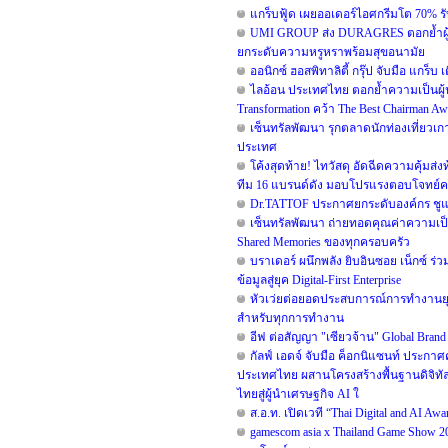
แกร็บฟู้ด เผยออเดอร์ไอศกรีมโต 70% รับ
UMI GROUP ส่ง DURAGRES ตอกย้ำผู้น
ยกระดับความหรูหราพร้อมสุขอนามัย
ออนิกซ์ ฮอสพิทาลิตี้ กรุ๊ป จับมือ แกร
ไลอ้อน ประเทศไทย ตอกย้ำความเป็นผู้น
Transformation คว้า The Best Chairman Awar
เซ็นทรัลพัฒนา รุกตลาดนักท่องเที่ยวเกา
ประเทศ
โค้งสุดท้าย! ไทวัสดุ อัดฉีดความคุ้มส่
ทีม 16 แบรนด์ดัง มอบโปรแรงตอบโจทย์คนรัก
Dr.TATTOF ประกาศยกระดับองค์กร ชูแน
เซ็นทรัลพัฒนา ถ่ายทอดคุณค่าความเป็น
Shared Memories ของทุกครอบครัว
บราเดอร์ ผนึกพลัง ยิบอินซอย เน็กซ์ ร่
ข้อมูลสู่ยุค Digital-First Enterprise
หัวเว่ยต่อยอดประสบการณ์การทำงานยุค 
สำหรับทุกการทำงาน
อีฟ ต่อสัญญา "เซียวจ้าน" Global Brand A
กัลฟ์ เอดจ์ จับมือ ค็อกนิแซนท์ ประกาศ
ประเทศไทย ผสานโครงสร้างพื้นฐานดิจิทั
ไทยสู่ผู้นำเศรษฐกิจ AI ใ
ส.อ.ท. เปิดเวที “Thai Digital and AI A
gamescom asia x Thailand Game Show 