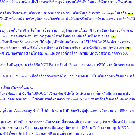
69 ทำกำไรต่อเนื่องเป็นไตรมาสที่ 6 หนุนด้วยรายได้ที่เติบโตและวินัยทางการเงิน พร้อม
ท เดินหน้ายกระดับบริการขนส่งครบวงจร พร้อมเสริมทัพผู้บริหารดัน synergy ในเครือ
รีนดีไซน์ร่วมพัฒนาโซลูชันบรรจุภัณฑ์และเฟอร์นิเจอร์รักษ์โลก สร้างคุณค่าความยั่งยืนให้
ศไทย) แต่งตั้ง “อากิระ ไซโตะ” เป็นกรรมการผู้จัดการคนใหม่ เดินหน้าขับเคลื่อนองค์กรด้วย
sformation พร้อมยกระดับบทบาทสู่พันธมิตรดิจิทัลทรานส์ฟอร์เมชันครบวงจร
และ TrainHeroic รับแรงส่งรายได้กลุ่มธุรกิจฟิตเนสไตรมาส 2 ปี 2569 โต 25% ต่อยอดความ
ร่ง พร้อมขยายอีโคซิสเต็มการฝึกซ้อม ที่เชื่อมต่อกันสำหรับนักกีฬาและโค้ชทั่วโลก
ศไทย รองรับการเติบโตของ AI และคลาวด์ทั่วโลก เตรียมเปิดรับวิศวกรมากกว่า 500
ย ลุ้นบินสู่ปูซาน เชียร์ศึก VCT Pacific Finals Busan ประเทศเกาหลีใต้ แบบติดขอบสนาม
ะดับ ‘MR. D.I.Y. Cares’ ผนึกกำลังสภากาชาดไทย ลงนาม MOU 3 ปี เสริมความพร้อมช่วยเหลื
แลเสื้อผ้าในทุกขั้นตอน
นด์ไทยศักยภาพ จับมือ “BROOO” เปิดแฟลกชิปสโตร์แห่งแรก ณ เซ็นทรัลชิดลม ยกระดับ
Lifestyle ฉลองครบรอบ 5 ปีของแบรนด์ผ่านงาน “BroooDAY26” รวมพลังครีเอเตอร์และพันธมิ
หญ่ "Anniversary ซักผ้าไม่พัก รักนาน 8 ปี" ลุ้นทริปญี่ปุ่นและรางวัลรวมกว่า 100 รายก
WC เปิดตัว 'Care Floor' นวัตกรรมเปลี่ยนของเสียอุตสาหกรรมสู่น้ำยาถูพื้นรักษ์โลกสุดล
์ด ส่งต่อความรัก ผ่านเมนูเครื่องดื่มนมสุดพิเศษจาก 12 ร้านดัง กับแคมเปญ “MEGA
 ตั้งแต่วันที่ 1 ส.ค.–31 ส.ค. 69 ณ ศูนย์การค้าเมกาบางนา