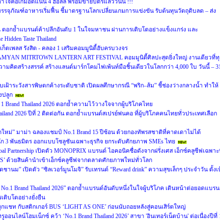
คอเกมอัดแน่น 4 ฮอลล์ พร้อมขายบัตรแล้ววันนี้ !!!
รรจุภัณฑ์อาหารเริ่มฟื้น ชี้มาตรฐานโลกเปลี่ยนเกมการแข่งขัน รับต้นทุนวัตถุดิบลด – ส่ง
ซ้อน ตอกย้ำแบรนด์ค้าปลีกอันดับ 1 ในใจมหาชน ผ่านการเติบโตอย่างแข็งแกร่ง และ
 Hidden Taste Thailand
์เก็ตเพลส รังสิต - คลอง 1 เสริมคอมมูนิตี้ฮับครบวงจร
 5 SAMYAN MITRTOWN LANTERN ART FESTIVAL คอมมูนิตี้ศิลปะสุดยิ่งใหญ่ งานเดียวที่ท
คิดสร้างสรรค์ สร้างแลนด์มาร์กโคมไฟเพ้นท์มือชิ้นเดียวในโลกกว่า 4,000 ใบ วันนี้ – 3
ฝ้าระวังสารพิษตกค้างระดับชาติ เปิดผลศึกษากรณี “พริก–ส้ม” ชี้ช่องว่างกลางน้ำ ทำให้
งปลูก
1 Brand Thailand 2026 ตอกย้ำความไว้วางใจจากผู้บริโภคไทย
land 2026 ปีที่ 2 ติดต่อกัน ตอกย้ำแบรนด์สเปรย์พ่นคอ ที่ผู้บริโภคคนไทยทั่วประเทศเลือก
กใหม่” มาม่า ฉลองแชมป์ No.1 Brand 15 ปีซ้อน ด้วยกองทัพรสชาติที่คาดเดาไม่ได้
ึก 3 พันธมิตร ออกแบบโซลูชันเฉพาะธุรกิจ ยกระดับศักยภาพ SMEs ไทย
 Global Partnership เปิดตัว MONOPRIX แบรนด์ ไอคอนิคชื่อดังจากฝรั่งเศส เอ็กซ์คลูซีฟเฉพาะท
OPS’ ด้วยสินค้านำเข้าเอ็กซ์คลูซีฟจากตลาดศักยภาพใหม่ทั่วโลก
ม” เปิดตัว “ซิลเวอร์มูนโมจิ” รับเทรนด์ “Reward drink” ความสุขเล็กๆ ประจำวัน ตั้งเป
er No.1 Brand Thailand 2026” ตอกย้ำแบรนด์อันดับหนึ่งในใจผู้บริโภค เดินหน้าต่อยอดแบรน
เติบโตอย่างยั่งยืน
กแชท กับสติกเกอร์ BUS ‘LIGHT AS ONE’ ก่อนนับถอยหลังสู่คอนเสิร์ตใหญ่
ูออนไลน์โฮมเน็กซ์ คว้า ‘No.1 Brand Thailand 2026’ สาขา 'อินเทอร์เน็ตบ้าน' ต่อเนื่องปีที่ 