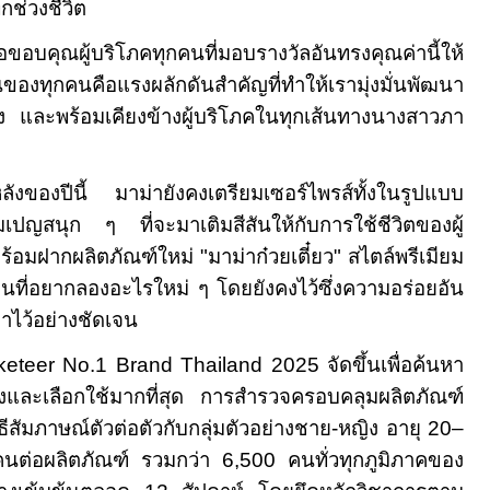
กช่วงชีวิต
ู้บริโภคทุกคนที่มอบรางวัลอันทรงคุณค่านี้ให้
นของทุกคนคือแรงผลักดันสำคัญที่ทำให้เรามุ่งมั่นพัฒนา
่อง และพร้อมเคียงข้างผู้บริโภคในทุกเส้นทางนางสาวภา
ลังของปีนี้ มาม่ายังคงเตรียมเซอร์ไพรส์ทั้งในรูปแบบ
เปญสนุก ๆ ที่จะมาเติมสีสันให้กับการใช้ชีวิตของผู้
พร้อมฝากผลิตภัณฑ์ใหม่ "มาม่าก๋วยเตี๋ยว" สไตล์พรีเมียม
ื่อคนที่อยากลองอะไรใหม่ ๆ โดยยังคงไว้ซึ่งความอร่อยอัน
าไว้อย่างชัดเจน
keteer No.1 Brand Thailand 2025
จัดขึ้นเพื่อค้นหา
กถึงและเลือกใช้มากที่สุด การสำรวจครอบคลุมผลิตภัณฑ์
ีสัมภาษณ์ตัวต่อตัวกับกลุ่มตัวอย่างชาย-หญิง อายุ
20–
คนต่อผลิตภัณฑ์ รวมกว่า
6,500
คนทั่วทุกภูมิภาคของ