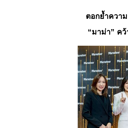
ตอกย้ำความ
“มาม่า” คว้