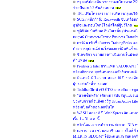
ทรู คอร์ปอเรชั่น รายงานงบไตรมาส 2/25
จ่ายปันผล 5.2 พันล้านบาท
TPL ปรับโครงสร้างการบริหารกลุ่มบริษั
SCGP ผนึกกำลัง Rockworth ขับเคลื่อนก
ธุรกิจและตอบโจทย์ไลฟ์สไตล์ผู้บริโภค
ฟูจิฟิล์ม บิสซิเนส อินโนเวชั่น (ประเท
กลยุทธ์ Customer-Centric Business Tran
การ์มิน เข้าซื้อกิจการ TrainingPeaks 
ต้องการอุปกรณ์สวมใส่ของการ์มินที่แข็งแก
ซิเลซติกา ขยายการดำเนินงานในประเท
ตำแหน่ง
Predator x Intel ชวนแฟน VALORANT ไท
พร้อมกิจกรรมสุดพิเศษตลอดทัวร์นาเมนต์
มิสเตอร์. ดี.ไอ.วาย. ฉลอง 10 ปี ยกร
ผู้ประสบภัยทั่วประเทศ
Toshiba เปิดตัวซีรีส์ T33 ยกระดับการดู
“ห้างเซ็นทรัล” เดินหน้าสนับสนุนแบร
ประสบการณ์รันนิ่งแวร์สู่ Urban Active 
พร้อมเปิดตัวคอลเลกชันให
WASH ฉลอง 8 ปี WashXpress จัดแคมเปญใ
เริ่ม 1 – 31 ส.ค. นี้
พลิกโฉมวงการทำความสะอาด! NIA หนุน B
เมกาบางนา ชวนสมาชิกเมกา สไมล์ รีวอร
MILK IN BLOOM” ใช้คะแนนสะสมแลกรับฟรี!