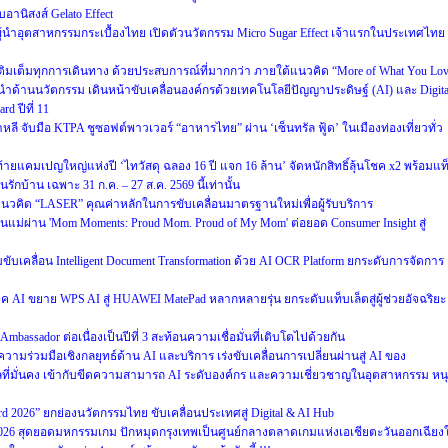
อานิสงส์ Gelato Effect
ำอุตสาหกรรมกระเบื้องไทย เปิดตัวนวัตกรรม Micro Sugar Effect เจ้าแรกในประเทศไทย
็บ เติมเต็มทุกการเดินทาง ด้วยประสบการณ์ที่มากกว่า ภายใต้แนวคิด “More of What You Lo
ำด้านนวัตกรรม เดินหน้าขับเคลื่อนองค์กรด้วยเทคโนโลยีปัญญาประดิษฐ์ (AI) และ Digita
d ปีที่ 11
หลี จับมือ KTPA ชูซอฟต์พาวเวอร์ “อาหารไทย” ผ่าน ‘เซ็นทรัล ฟู้ด’ ในเมืองท่องเที่ยวทั่ว
งท้ายแคมเปญใหญ่แห่งปี ‘ไทวัสดุ ฉลอง 16 ปี แจก 16 ล้าน’ จัดหนักสิทธิ์ลุ้นโชค x2 พร้อมแท
บ้าน เฉพาะ 31 ก.ค. – 27 ส.ค. 2569 นี้เท่านั้น
วคิด “LASER” คุณค่าหลักในการขับเคลื่อนมาตรฐานใหม่เพื่อผู้รับบริการ
แม่ผ่าน 'Mom Moments: Proud Mom. Proud of My Mom' ต่อยอด Consumer Insight สู่
วมขับเคลื่อน Intelligent Document Transformation ด้วย AI OCR Platform ยกระดับการจัดการ
AI ขยาย WPS AI สู่ HUAWEI MatePad หลากหลายรุ่น ยกระดับแท็บเล็ตสู่ผู้ช่วยอัจฉริยะ
mbassador ต่อเนื่องเป็นปีที่ 3 สะท้อนความเชื่อมั่นที่เติบโตไปด้วยกัน
ความร่วมมือเชิงกลยุทธ์ด้าน AI และบริการ เร่งขับเคลื่อนการเปลี่ยนผ่านสู่ AI ของ
ลที่มั่นคง เข้ากับขีดความสามารถ AI ระดับองค์กร และความเชี่ยวชาญในอุตสาหกรรม หน
ward 2026” ยกย่องนวัตกรรมไทย ขับเคลื่อนประเทศสู่ Digital & AI Hub
2026 สุดยอดมหกรรมเกม ปักหมุดกรุงเทพเป็นศูนย์กลางตลาดเกมแห่งเอเชียตะวันออกเฉียงใ