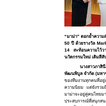
“มาม่า” ตอกย้ำความสำเ
50 ปี ด้วยรางวัล
Mar
14 สะท้อนความไว้วาง
นวัตกรรมใหม่ เติมสีสั
นางสาวภาสินี จารุภู
พัฒนพิบูล จำกัด (มห
ของทีมงานทุกคนที่อย
ความนิยม แต่ยังรวมถึ
มาม่าจะอยู่คู่คนไทยม
ประสบการณ์ที่สนุกสน