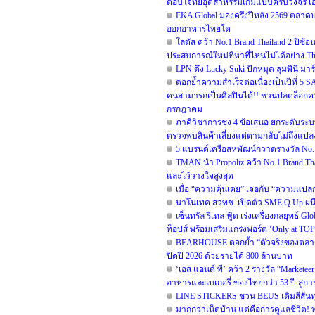
ตอบโจทย์อุตสาหรรมเกมแบบครบวงจร เอาใจ
EKA Global มองครึ่งปีหลัง 2569 ตลาดบ
ออกอาหารไทยโต
โลตัส คว้า No.1 Brand Thailand 2 ปี
ประสบการณ์ใหม่ที่หาที่ไหนไม่ได้อย่าง The
LPN ดึง Lucky Suki ปักหมุด ลุมพินี มาร
ตอกย้ำความสำเร็จต่อเนื่องเป็นปีที่
คนสามารถเป็นศิลปินได้!! ชวนปลดล็อกความ
กรกฎาคม
ภาคีวิชาการชง 4 ข้อเสนอ ยกระดับระบบเ
ตรวจพบสินค้าเสี่ยงแต่ตามกลับไม่ถึงแปล
5 แบรนด์เครือสหพัฒน์กวาดรางวัล No. 
TMAN นำ Propoliz คว้า No.1 Brand Thai
และไว้วางใจสูงสุด
เมื่อ “ความคุ้นเคย” เจอกับ “ความแปล
นาโนเทค สวทช. เปิดตัว SME Q Up ผน
เซ็นทรัล รีเทล ฟู้ด เร่งเครื่องกลยุทธ์
ท็อปส์ พร้อมเสริมแกร่งพอร์ต ‘Only at T
BEARHOUSE ตอกย้ำ “ตัวจริงของตลาดชาน
ปิดปี 2026 ด้วยรายได้ 800 ล้านบาท
‘เอส แอนด์ พี’ คว้า 2 รางวัล “Markete
อาหารและเบเกอรี่ ของไทยกว่า 53 ปี สู่การ
LINE STICKERS ชวน BEUS เติมสีสันทุ
มากกว่าเน็ตบ้าน แต่คือการดูแลชีวิต! ทร