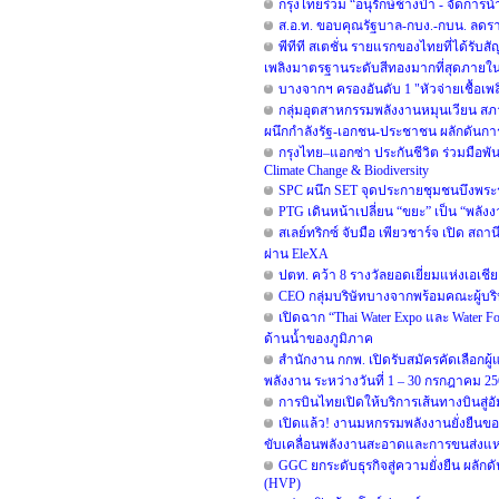
กรุงไทยร่วม “อนุรักษ์ช้างป่า - จัดการน
ส.อ.ท. ขอบคุณรัฐบาล-กบง.-กบน. ลดราค
พีทีที สเตชั่น รายแรกของไทยที่ได้รับสั
เพลิงมาตรฐานระดับสีทองมากที่สุดภายในป
บางจากฯ ครองอันดับ 1 "หัวจ่ายเชื้อเพ
กลุ่มอุตสาหกรรมพลังงานหมุนเวียน สภ
ผนึกกำลังรัฐ-เอกชน-ประชาชน ผลักดันก
กรุงไทย–แอกซ่า ประกันชีวิต ร่วมมือพ
Climate Change & Biodiversity
SPC ผนึก SET จุดประกายชุมชนบึงพระร
PTG เดินหน้าเปลี่ยน “ขยะ” เป็น “พลัง
สเลย์ทริกซ์ จับมือ เพียวชาร์จ เปิด 
ผ่าน EleXA
ปตท. คว้า 8 รางวัลยอดเยี่ยมแห่งเอเ
CEO กลุ่มบริษัทบางจากพร้อมคณะผู้บริห
เปิดฉาก “Thai Water Expo และ Water
ด้านน้ำของภูมิภาค
สำนักงาน กกพ. เปิดรับสมัครคัดเลือก
พลังงาน ระหว่างวันที่ 1 – 30 กรกฎาคม 2
การบินไทยเปิดให้บริการเส้นทางบินสู่อั
เปิดแล้ว! งานมหกรรมพลังงานยั่งยืนขอ
ขับเคลื่อนพลังงานสะอาดและการขนส่งแห่
GGC ยกระดับธุรกิจสู่ความยั่งยืน ผลัก
(HVP)