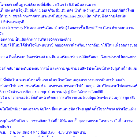
รงสร้างพื้นฐานพลังงานที่ยั่งยืน วงเงินกว่า 6.8 หมื่นล้านบาท
เต็มถัง พลัง(ใจ)เต็มสปีด” มอบเครื่องดื่มเติมพลัง-น้ำดื่มฟรี หนุนเดินทางปลอดภัยทั่วไทย
 รมว. สุชาติ วางรากฐานประเทศไทยสู่ Net Zero 2050 เปิดเวทีรับฟังความคิดเห็น
ที่ประเทศตุรกี
รรค์ Amenity Kit คอลเลกชันใหม่ สำหรับผู้โดยสารชั้น Royal First Class ถ่ายทอดความ
ัย
ท้อนความเป็นเลิศด้านการบริหารจัดการองค์กร
ับมาใช้ใหม่ได้สำเร็จที่แท่นชบาบี ต่อยอดการนำทรัพยากรกลับมาใช้ใหม่ เพื่อลดการปล่
ด ติดตั้งระบบโซลาร์เซลล์ ม.มหิดล เสริมแกร่งการวิจัยพัฒนา ‘Nature-based Innovation
เวอร์ คลับ” ยกระดับประสบการณ์ และความคุ้มค่ามอบสิทธิประโยชน์สำหรับผู้เติมน้ำมันเช
F ที่ผลิตในประเทศไทยครั้งแรก เดินหน้าสนับสนุนอุตสาหกรรมการบินคาร์บอนต่ำ
ิลค่าไฟประชาชน พร้อม 6 มาตรการลดภาระค่าไฟบ้านอยู่อาศัย เปิดตลาดไฟสะอาดเสร
 3 รางวัลด้านการจัดการกากอุตสาหกรรม มุ่งสู่ Zero Waste to Landfill
ยั่งยืน บางกอกแอร์เวย์สเดินหน้าพัฒนาการบริการแบบ Boutique Service ควบคู่การดูแลสิ่ง
s”
ทคโนโลยีพลังงานสะอาดระดับโลก ขึ้นแท่นพันธมิตรไทย ลุยติดตั้งโซลาร์ภาคครัวเรือนเพิ่ม
บรรจุภัณฑ์รักษ์โลกจากชานอ้อยบริสุทธิ์ 100% ตอกย้ำอุตสาหกรรม “ครบวงจร” เพื่อความ
ายสินค้า
.ย. – ธ.ค. 69 เสนอ 4 ทางเลือก 3.95 – 4.73 บาทต่อหน่วย