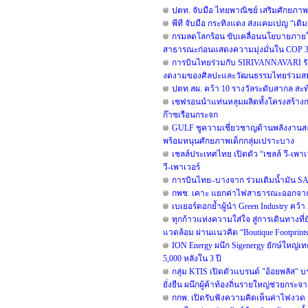
ปตท. จับมือ ไทยพาณิชย์ เสริมศักยภาพโค
พีที จับมือ กระทิงแดง ส่งแคมเปญ “เติม
กรมลดโลกร้อน ขับเคลื่อนนโยบายภายใต้
สาธารณะก่อนแสดงความมุ่งมั่นใน COP 31 
การบินไทยร่วมกับ SIRIVANNAVARI รังส
งดงามของศิลปะและวัฒนธรรมไทยร่วมสม
ปตท.สผ. คว้า 10 รางวัลระดับสากล สะ
เชฟรอนนำแท่นหลุมผลิตทั้งโครงสร้างกล
ก๊าซเรือนกระจก
GULF ชูความเชี่ยวชาญด้านพลังงานสะอา
พร้อมหนุนศักยภาพเด็กกลุ่มเปราะบาง
เชลล์ประเทศไทย เปิดตัว “เชลล์ วี-เพา
วี-เพาเวอร์
การบินไทย–บางจาก ร่วมเติมน้ำมัน SA
กพช. เคาะ แยกค่าไฟสาธารณะออกจากบ
เบเยอร์ตอกย้ำผู้นำ Green Industry คว้า
ทุกก้าวแห่งความใส่ใจ สู่การเดินทางที่
แวดล้อม ผ่านแนวคิด “Boutique Footprint
ION Energy ผนึก Sigenergy ยักษ์ใหญ่เ
5,000 หลังใน 3 ปี
กลุ่ม KTIS เปิดตัวแบรนด์ "อ้อยพลัส" 
ยั่งยืน ผนึกผู้ค้าท้องถิ่นรายใหญ่ช่วยกระจ
กกพ. เปิดรับฟังความคิดเห็นค่าไฟงวด ก