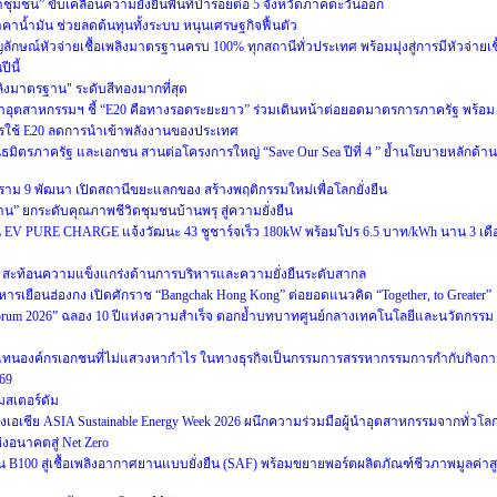
้ำชุมชน” ขับเคลื่อนความยั่งยืนพื้นที่ป่ารอยต่อ 5 จังหวัดภาคตะวันออก
าน้ำมัน ช่วยลดต้นทุนทั้งระบบ หนุนเศรษฐกิจฟื้นตัว
ญลักษณ์หัวจ่ายเชื้อเพลิงมาตรฐานครบ 100% ทุกสถานีทั่วประเทศ พร้อมมุ่งสู่การมีหัวจ่ายเชื
ีนี้
ลิงมาตรฐาน" ระดับสีทองมากที่สุด
าอุตสาหกรรมฯ ชี้ “E20 คือทางรอดระยะยาว” ร่วมเดินหน้าต่อยอดมาตรการภาครัฐ พร้อม
ารใช้ E20 ลดการนำเข้าพลังงานของประเทศ
ันธมิตรภาครัฐ และเอกชน สานต่อโครงการใหญ่ “Save Our Sea ปีที่ 4 ” ย้ำนโยบายหลักด้าน
าม 9 พัฒนา เปิดสถานีขยะแลกของ สร้างพฤติกรรมใหม่เพื่อโลกยั่งยืน
งาน” ยกระดับคุณภาพชีวิตชุมชนบ้านพรุ สู่ความยั่งยืน
สถานี EV PURE CHARGE แจ้งวัฒนะ 43 ชูชาร์จเร็ว 180kW พร้อมโปร 6.5 บาท/kWh นาน 3 เดื
ชีย สะท้อนความแข็งแกร่งด้านการบริหารและความยั่งยืนระดับสากล
ารเยือนฮ่องกง เปิดศักราช “Bangchak Hong Kong” ต่อยอดแนวคิด “Together, to Greater”
 Forum 2026” ฉลอง 10 ปีแห่งความสำเร็จ ตอกย้ำบทบาทศูนย์กลางเทคโนโลยีและนวัตกรรม
ผู้แทนองค์กรเอกชนที่ไม่แสวงหากำไร ในทางธุรกิจเป็นกรรมการสรรหากรรมการกำกับกิจกา
569
มสเตอร์ดัม
งเอเชีย ASIA Sustainable Energy Week 2026 ผนึกความร่วมมือผู้นำอุตสาหกรรมจากทั่วโล
งอนาคตสู่ Net Zero
ดัน B100 สู่เชื้อเพลิงอากาศยานแบบยั่งยืน (SAF) พร้อมขยายพอร์ตผลิตภัณฑ์ชีวภาพมูลค่าส