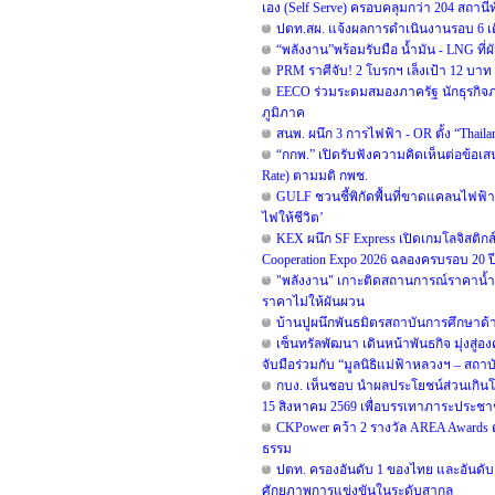
เอง (Self Serve) ครอบคลุมกว่า 204 สถานี
ปตท.สผ. แจ้งผลการดำเนินงานรอบ 6 เด
“พลังงาน”พร้อมรับมือ น้ำมัน - LNG ท
PRM ราศีจับ! 2 โบรกฯ เล็งเป้า 12 บาท ช
EECO ร่วมระดมสมองภาครัฐ นักธุรกิจ
ภูมิภาค
สนพ. ผนึก 3 การไฟฟ้า - OR ตั้ง “Thai
“กกพ.” เปิดรับฟังความคิดเห็นต่อข้อเ
Rate) ตามมติ กพช.
GULF ชวนชี้พิกัดพื้นที่ขาดแคลนไฟฟ้า เพ
ไฟให้ชีวิต’
KEX ผนึก SF Express เปิดเกมโลจิสติกส
Cooperation Expo 2026 ฉลองครบรอบ 20 ปี ท
"พลังงาน" เกาะติดสถานการณ์ราคาน้ำมั
ราคาไม่ให้ผันผวน
บ้านปูผนึกพันธมิตรสถาบันการศึกษาด
เซ็นทรัลพัฒนา เดินหน้าพันธกิจ มุ่งสู่อ
จับมือร่วมกับ “มูลนิธิแม่ฟ้าหลวงฯ – สถา
กบง. เห็นชอบ นำผลประโยชน์ส่วนเกินโรงก
15 สิงหาคม 2569 เพื่อบรรเทาภาระประช
CKPower คว้า 2 รางวัล AREA Awards ต่อ
ธรรม
ปตท. ครองอันดับ 1 ของไทย และอันดับ 2 
ศักยภาพการแข่งขันในระดับสากล