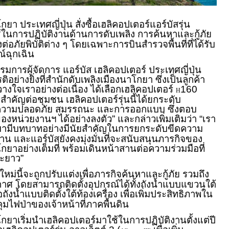
ยา ประเทศญี่ปุ่น สั่งซื้อเฮลิคอปเตอร์แอร์บัสรุ่น
ช้ในการปฏิบัติงานด้านการดับเพลิง การค้นหาและกู้ภัย
ัยพิบัติต่าง ๆ โดยเฉพาะการบินสำรวจพื้นที่ที่ได้รับ
์ฉุกเฉิน
มการผู้จัดการ แอร์บัส เฮลิคอปเตอร์ ประเทศญี่ปุ่น
ยรติอย่างยิ่งที่สำนักดับเพลิงเมืองนาโกยา ซึ่งเป็นลูกค้า
างใจเราอย่างต่อเนื่อง ได้เลือกเฮลิคอปเตอร์
160
H
สำคัญต่อชุมชน เฮลิคอปเตอร์รุ่นนี้ได้ยกระดับ
นความปลอดภัย สมรรถนะ และการออกแบบ ซึ่งตอบ
องหน่วยงานฯ ได้อย่างลงตัว” และกล่าวเพิ่มเติมว่า “เรา
มามีบทบาทอย่างมีนัยสำคัญในการยกระดับขีดความ
น และแอร์บัสยังคงมุ่งมั่นที่จะสนับสนุนภารกิจของ
กยาอย่างเต็มที่ พร้อมเดินหน้าสานต่อความร่วมมือที่
ยะยาว”
หม่นี้จะถูกปรับแต่งเพื่อภารกิจค้นหาและกู้ภัย รวมถึง
าศ โดยสามารถติดตั้งอุปกรณ์ได้ทั้งถังน้ำแบบแขวนใต้
อถังน้ำแบบติดตั้งใต้ท้องเครื่อง เพื่อเพิ่มประสิทธิภาพใน
ไฟป่าของเจ้าหน้าที่ภาคพื้นดิน
กยาเริ่มนำเฮลิคอปเตอร์มาใช้ในการปฏิบัติงานตั้งแต่ปี