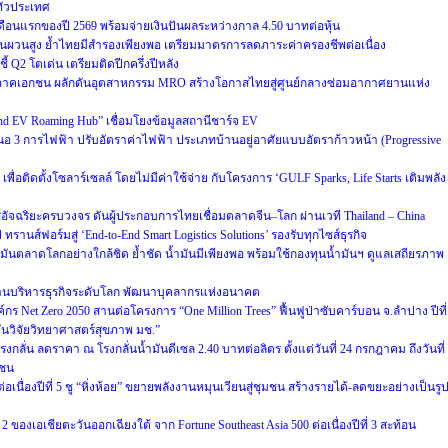
ทั่วประเทศ
ือนแรกของปี 2569 พร้อมจ่ายเงินปันผลระหว่างกาล 4.50 บาทต่อหุ้น
ี่ผันผวนสูง ย้ำไทยมีสำรองเพียงพอ เตรียมมาตรการลดภาระค่าครองชีพต่อเนื่อง
ี้ Q2 โตเด่น เตรียมติดปีกครึ่งปีหลัง
ภาคเอกชน ผลักดันอุตสาหกรรม MRO สร้างโอกาสไทยสู่ศูนย์กลางซ่อมอากาศยานแห่ง
land EV Roaming Hub” เชื่อมโยงข้อมูลสถานีชาร์จ EV
สนอ 3 การไฟฟ้า ปรับอัตราค่าไฟฟ้า ประเภทบ้านอยู่อาศัยแบบอัตราก้าวหน้า (Progressive
ื่อติดตั้งโซลาร์เซลล์ โดยไม่มีค่าใช้จ่าย กับโครงการ ‘GULF Sparks, Life Starts เติมพลัง
์อัจฉริยะครบวงจร ดันผู้ประกอบการไทยเชื่อมตลาดจีน–โลก ผ่านเวที Thailand – China
รานส์ฟอร์มสู่ ‘End-to-End Smart Logistics Solutions’ รองรับทุกไซส์ธุรกิจ
นตลาดโลกอย่างใกล้ชิด ย้ำชัด น้ำมันมีเพียงพอ พร้อมใช้กองทุนน้ำมันฯ ดูแลเสถียรภาพ
้านบริหารธุรกิจระดับโลก พัฒนาบุคลากรแห่งอนาคต
งค์กร Net Zero 2050 สานต่อโครงการ “One Million Trees” ฟื้นฟูป่าซับคาร์บอน จ.ลำปาง ปีที่
บันวิจัยวิทยาศาสตร์สุขภาพ มช.”
ลั่น ลดราคา ณ โรงกลั่นน้ำมันดีเซล 2.40 บาทต่อลิตร ตั้งแต่วันที่ 24 กรกฎาคม ถึงวันที่
าชน
เนื่องปีที่ 5 ชู “หิ่งห้อย” ขยายพลังงานหมุนเวียนสู่ชุมชน สร้างรายได้-ลดขยะอย่างเป็นรู
ของเอเชียตะวันออกเฉียงใต้ จาก Fortune Southeast Asia 500 ต่อเนื่องปีที่ 3 สะท้อน