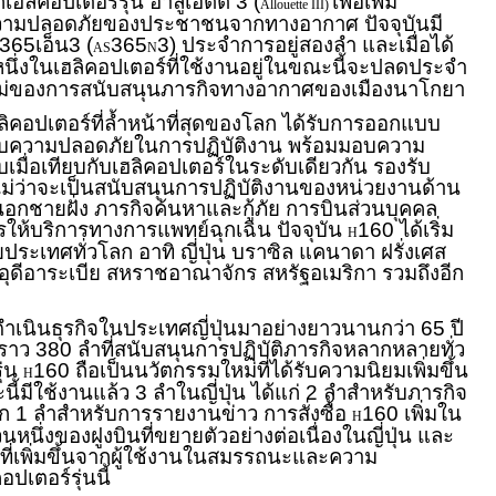
ฮลิคอปเตอร์รุ่น อาลูเอ็ตต์ 3 (
เพื่อเพิ่ม
Allouette III)
ามปลอดภัยของประชาชนจากทางอากาศ ปัจจุบันมี
ส365เอ็น3 (
365
3) ประจำการอยู่สองลำ และเมื่อได้
AS
N
นึ่งในเฮลิคอปเตอร์ที่ใช้งานอยู่ในขณะนี้จะปลดประจำ
ใหม่ของการสนับสนุนภารกิจทางอากาศของเมืองนาโกยา
ลิคอปเตอร์ที่ล้ำหน้าที่สุดของโลก ได้รับการออกแบบ
ดับความปลอดภัยในการปฏิบัติงาน พร้อมมอบความ
มื่อเทียบกับเฮลิคอปเตอร์ในระดับเดียวกัน รองรับ
ม่ว่าจะเป็นสนับสนุนการปฏิบัติงานของหน่วยงานด้าน
กชายฝั่ง ภารกิจค้นหาและกู้ภัย การบินส่วนบุคคล
ให้บริการทางการแพทย์ฉุกเฉิน ปัจจุบัน
160 ได้เริ่ม
H
ประเทศทั่วโลก อาทิ ญี่ปุ่น บราซิล แคนาดา ฝรั่งเศส
าอุดีอาระเบีย สหราชอาณาจักร สหรัฐอเมริกา รวมถึงอีก
ดำเนินธุรกิจในประเทศญี่ปุ่นมาอย่างยาวนานกว่า 65 ปี
ร์ราว 380 ลำที่สนับสนุนการปฏิบัติภารกิจหลากหลายทั่ว
ุ่น
160 ถือเป็นนวัตกรรมใหม่ที่ได้รับความนิยมเพิ่มขึ้น
H
นี้มีใช้งานแล้ว 3 ลำในญี่ปุ่น ได้แก่ 2 ลำสำหรับภารกิจ
ก 1 ลำสำหรับการรายงานข่าว การสั่งซื้อ
160 เพิ่มใน
H
่วนหนึ่งของฝูงบินที่ขยายตัวอย่างต่อเนื่องในญี่ปุ่น และ
นที่เพิ่มขึ้นจากผู้ใช้งานในสมรรถนะและความ
เตอร์รุ่นนี้