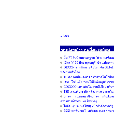
« Back
ขนส่ง/พลังงาน/สิ่งแวดล้อม
ปั๊ม PT รับป้ายมาตรฐาน "หัวจ่ายเชื้อเ
เปิดสถิติ 30 ปีกองทุนอนุรักษ์ฯ แปลงท
DEXON รวมทีมขายทั่วโลก จัด Global I
พลังงานทั่วโลก
TCMA จับมือแคนาดา ดันเทคโนโลยีดักจ
DAD โชว์นวัตกรรมใต้ผืนดินศูนย์ราชกา
COCOCO ยกระดับโรงงานสีเขียว เดินหน
TSE เร่งเครื่องธุรกิจพลังงานสะอาดเต็
บางจากฯ และสมาชิกบางจากกรีนไมลส์ร่วม
สร้างสรรค์สังคมไทยให้น่าอยู่
ไลอ้อน (ประเทศไทย) ผนึกกำลังภาครัฐ 
พีทีที สเตชั่น จัดโปรเติมเอง (Self Serv