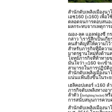
สำนักดับเพลิงเมืองนาโก
เอช160 (
160) เพื่อใ
H
ตลอดจนการตอบสนองต่อภ
ผลกระทบจากเหตุการณ
ฌอง-ลุค แอลฟองซี กรร
กล่าว “เรารู้สึกเป็นเกี
คนสำคัญที่ให้ความไว้ว
สำหรับภารกิจที่มีความ
มาตรฐานใหม่ทั้งด้า
โจทย์ภารกิจที่ท้าทายข
มั่นใจว่า
160 จะเข้า
H
สามารถในการปฏิบัติงา
สำนักดับเพลิงเมืองนาโ
แน่นแฟ้นยิ่งขึ้นในระ
เฮลิคอปเตอร์
160 ลำใ
H
ภารกิจดับเพลิงทางอาก
ลำตัว (
หรื
firefighting bucket)
การสนับสนุนการควบคุม
สำนักดับเพลิงเมืองนาโ