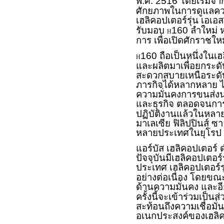
พ.ศ. 2516 โดยเริ่มจากเ
ศักยภาพในการดูแลคว
เฮลิคอปเตอร์รุ่น เอเอ
รับมอบ
160 ลำใหม่ ห
H
การ เพื่อเปิดศักราช
160 ถือเป็นหนึ่งในเฮ
H
และผลิตมาเพื่อยกระ
สะดวกสบายเหนือระดับเ
ภารกิจได้หลากหลาย ไ
ความมั่นคงการขนส่งนอ
และธุรกิจ ตลอดจนการ
ปฏิบัติงานแล้วในหลาย
มาเลเซีย ฟิลิปปินส์ ซ
หลายประเทศในยุโรป
แอร์บัส เฮลิคอปเตอร์ 
ปัจจุบันมีเฮลิคอปเตอ
ประเทศ เฮลิคอปเตอร์ร
อย่างต่อเนื่อง โดยขณะ
ด้านความมั่นคง และอี
ครั้งนี้จะเข้าร่วมเป็นส
สะท้อนถึงความเชื่อมั่
อเนกประสงค์ของเฮลิคอป