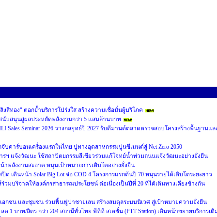
พลิงสีทอง" ตอกย้ำบริการโปร่งใส สร้างความเชื่อมั่นผู้บริโภค
ุนสนับสนุนสู่ผลประหยัดพลังงานกว่า 5 แสนล้านบาท
LI Sales Seminar 2026 วางกลยุทธ์ปี 2027 รับดีมานด์ตลาดตรวจสอบโครงสร้างพื้นฐานแล
ับคาร์บอนเครื่องแรกในไทย ปูทางอุตสาหกรรมปูนซีเมนต์สู่ Net Zero 2050
รฯ แจ้งวัฒนะ ใช้สถาปัตยกรรมสีเขียวร่วมแก้โจทย์น้ำท่วมถนนแจ้งวัฒนะอย่างยั่งยืน
้าพลังงานสะอาด หนุนเป้าหมายการเติบโตอย่างยั่งยืน
มสปีด เดินหน้า Solar Big Lot จ่อ COD 4 โครงการแรกต้นปี 70 หนุนรายได้เติบโตระยะยาว
บริจาคให้องค์กรสาธารณประโยชน์ ต่อเนื่องเป็นปีที่ 20 ที่ได้เดินทางเคียงข้างกัน
เอกชน และชุมชน ร่วมฟื้นฟูป่าชายเลน สร้างสมดุลระบบนิเวศ สู่เป้าหมายความยั่งยืน
e) ลด 1 บาท/ลิตร กว่า 204 สถานีทั่วไทย พีทีที สเตชั่น (PTT Station) เดินหน้าขยายบริการเติ