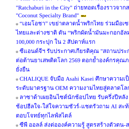
"Ratchaburi in the City" ถ่ายทอดเรื่องราวจาก
"Coconut Specialty Brand"
“เอมโอชา” เขย่าตลาดน้ำพริกไทย ร่วมมือเซ
ไทยและต่างชาติ ดัน “พริกผัดน้ำมันมะกอกอั
100,000 กระปุก ใน 2 สัปดาห์แรก
ซีแอนด์จีฯ รับประกาศเกียรติคุณ "สถานประ
ต่อต้านยาเสพติดโลก 2569 ตอกย้ำองค์กรคุณภา
ยั่งยืน
CHALIQUE จับมือ Asahi Kasei ศึกษาความเป็
ระดับมาตรฐาน OEM ความงามไทยสู่ตลาดโล
ลาซาด้าเผยอินไซต์นักช้อปไทย รับครึ่งปีหลัง
ช้อปฮีลใจ-ใส่ใจความชัวร์-แชตรัวถาม AI สะท
ตอบโจทย์ทุกไลฟ์สไตล์
ซีพี ออลล์ ส่งต่อองค์ความรู้ สูตรสร้างตัวตน