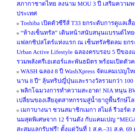
สภากาชาดไทย ลงนาม MOU 3 ปี เสริมความพร้อ
ประเทศ
Toshiba เปิดตัวซีรีส์ T33 ยกระดับการดูแลเสื
“ห้างเซ็นทรัล” เดินหน้าสนับสนุนแบรนด์ไทย
แฟลกชิปสโตร์แห่งแรก ณ เซ็นทรัลชิดลม ยกระด
Urban Active Lifestyle ฉลองครบรอบ 5 ปีขอ
รวมพลังครีเอเตอร์และพันธมิตร พร้อมเปิดตัว
WASH ฉลอง 8 ปี WashXpress จัดแคมเปญใหญ่ "
นาน 8 ปี" ลุ้นทริปญี่ปุ่นและรางวัลรวมกว่า 100 ร
พลิกโฉมวงการทำความสะอาด! NIA หนุน BWC 
เปลี่ยนของเสียอุตสาหกรรมสู่น้ำยาถูพื้นรักษ์โล
เมกาบางนา ชวนสมาชิกเมกา สไมล์ รีวอร์ด ส่ง
นมสุดพิเศษจาก 12 ร้านดัง กับแคมเปญ “ME
สะสมแลกรับฟรี! ตั้งแต่วันที่ 1 ส.ค.–31 ส.ค. 