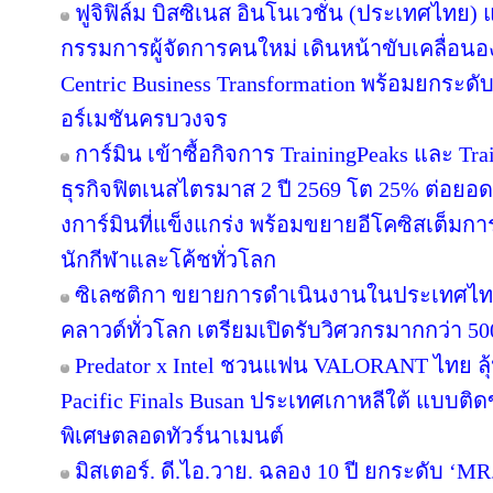
ฟูจิฟิล์ม บิสซิเนส อินโนเวชั่น (ประเทศไทย) แ
กรรมการผู้จัดการคนใหม่ เดินหน้าขับเคลื่อนอง
Centric Business Transformation พร้อมยกระดั
อร์เมชันครบวงจร
การ์มิน เข้าซื้อกิจการ TrainingPeaks และ Tra
ธุรกิจฟิตเนสไตรมาส 2 ปี 2569 โต 25% ต่อย
งการ์มินที่แข็งแกร่ง พร้อมขยายอีโคซิสเต็มการฝ
นักกีฬาและโค้ชทั่วโลก
ซิเลซติกา ขยายการดำเนินงานในประเทศไท
คลาวด์ทั่วโลก เตรียมเปิดรับวิศวกรมากกว่า 5
Predator x Intel ชวนแฟน VALORANT ไทย ลุ้น
Pacific Finals Busan ประเทศเกาหลีใต้ แบบต
พิเศษตลอดทัวร์นาเมนต์
มิสเตอร์. ดี.ไอ.วาย. ฉลอง 10 ปี ยกระดับ ‘MR.