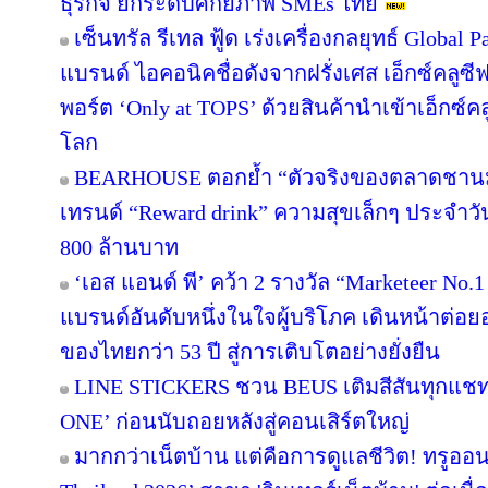
ธุรกิจ ยกระดับศักยภาพ SMEs ไทย
เซ็นทรัล รีเทล ฟู้ด เร่งเครื่องกลยุทธ์ Globa
แบรนด์ ไอคอนิคชื่อดังจากฝรั่งเศส เอ็กซ์คลูซี
พอร์ต ‘Only at TOPS’ ด้วยสินค้านำเข้าเอ็กซ์
โลก
BEARHOUSE ตอกย้ำ “ตัวจริงของตลาดชานม” เ
เทรนด์ “Reward drink” ความสุขเล็กๆ ประจำวัน 
800 ล้านบาท
‘เอส แอนด์ พี’ คว้า 2 รางวัล “Marketeer No.
แบรนด์อันดับหนึ่งในใจผู้บริโภค เดินหน้าต่
ของไทยกว่า 53 ปี สู่การเติบโตอย่างยั่งยืน
LINE STICKERS ชวน BEUS เติมสีสันทุกแชท
ONE’ ก่อนนับถอยหลังสู่คอนเสิร์ตใหญ่
มากกว่าเน็ตบ้าน แต่คือการดูแลชีวิต! ทรูออน