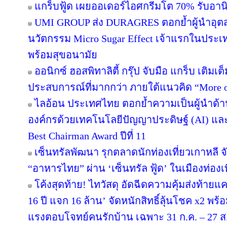
แกร็บฟู้ด เผยออเดอร์ไอศกรีมโต 70% รับอานิส
UMI GROUP ส่ง DURAGRES ตอกย้ำผู้นำอุตส
นวัตกรรม Micro Sugar Effect เจ้าแรกในปร
พร้อมสุขอนามัย
ออนิกซ์ ฮอสพิทาลิตี้ กรุ๊ป จับมือ แกร็บ เติมเ
ประสบการณ์ที่มากกว่า ภายใต้แนวคิด “More o
ไลอ้อน ประเทศไทย ตอกย้ำความเป็นผู้นำด้า
องค์กรด้วยเทคโนโลยีปัญญาประดิษฐ์ (AI) และ D
Best Chairman Award ปีที่ 11
เซ็นทรัลพัฒนา รุกตลาดนักท่องเที่ยวเกาหลี 
“อาหารไทย” ผ่าน ‘เซ็นทรัล ฟู้ด’ ในเมืองท่องเ
โค้งสุดท้าย! ไทวัสดุ อัดฉีดความคุ้มส่งท้าย
16 ปี แจก 16 ล้าน’ จัดหนักสิทธิ์ลุ้นโชค x2 พ
แรงตอบโจทย์คนรักบ้าน เฉพาะ 31 ก.ค. – 27 ส.ค.