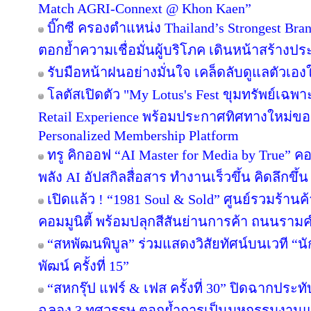
Match AGRI-Connext @ Khon Kaen”
บิ๊กซี ครองตำแหน่ง Thailand’s Strongest Bra
ตอกย้ำความเชื่อมั่นผู้บริโภค เดินหน้าสร้าง
รับมือหน้าฝนอย่างมั่นใจ เคล็ดลับดูแลตัวเองให
โลตัสเปิดตัว "My Lotus's Fest ขุมทรัพย์เฉ
Retail Experience พร้อมประกาศทิศทางใหม่ของ 
Personalized Membership Platform
ทรู คิกออฟ “AI Master for Media by True” คอร
พลัง AI อัปสกิลสื่อสาร ทำงานเร็วขึ้น คิดลึกขึ
เปิดแล้ว ! “1981 Soul & Sold” ศูนย์รวมร้า
คอมมูนิตี้ พร้อมปลุกสีสันย่านการค้า ถนนรา
“สหพัฒนพิบูล” ร่วมแสดงวิสัยทัศน์บนเวที “นั
พัฒน์ ครั้งที่ 15”
“สหกรุ๊ป แฟร์ & เฟส ครั้งที่ 30” ปิดฉากปร
ฉลอง 3 ทศวรรษ ตอกย้ำการเป็นมหกรรมงานแฟร์