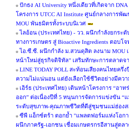
ปักธง AI University หนึ่งเดียวที่เกิดจาก DNA
โครงการ UTCC AI Institute ศูนย์กลางการพัฒน
MOU พันธมิตรทั้งระบบนิเวศ
ไลอ้อน (ประเทศไทย) - วว. ผนึกกำลังยกระดั
ทางการเกษตร สู่ Bioactive Ingredients ตอบโ
ไอ.ซี.ซี. ผนึกกำลัง ม.สวนดุสิต ลงนาม MOU
หน้าใหม่สู่ธุรกิจดิจิทัล” เสริมทักษะการตลาด
LINE TODAY POLL สะท้อนเสียงคนไทยครึ่งป
ความไม่แน่นอน แต่ยังเลือกใช้ชีวิตอย่างมีควา
เอิร์ธ (ประเทศไทย) เดินหน้าโครงการ “อาทร่วม
ออก” ต่อเนื่องปีที่ 5 หนุนการจัดการแข่งขัน “
ระดับสุขภาพ-คุณภาพชีวิตที่ดีสู่ชุมชนแม่ฮ่อง
ซีพี แอ็กซ์ตร้า ตอกย้ำ "แพลตฟอร์มแห่งโอก
ผนึกภาครัฐ-เอกชน เชื่อมเกษตรกรอีสานสู่ตล