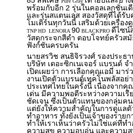
85 สีพิเศษ
เตาอบและย่าง
Pure Gray
พร้อมกับอีก 2 รุ่นในคอลเลกชั่นเด
และรุ่นสแตนเลส สองวัสดุที่ได้รั
โมเดิร์นทุกวันนี้ เสริมด้วยเครื่อง
90
ดีไซน์
TNP HD LENORA
BLACKPRO
วัสดุกระจกสีดำ ตอบโจทย์ครัวสมัย
ฟังก์ชันครบครัน
นายสรวิช สนธิจิรวงศ์ รองประธาน
บริษัท เดอะซิกเนเจอร์ แบรนด์ จำก
เปิดเผยว่า การเลือกคุณเอมี่ ม
งานเปิดตัวแบรนด์เทคโนพลัสอย่
ประเทศไทยในครั้งนี้ เนื่องจากคุณ
เด่น มีความพอดีระหว่างความเรีย
ชัดเจน ซึ่งเป็นตัวแทนของกลุ่มคนร
แต่ยังให้ความสำคัญในการดูแลต
ทำอาหาร ทั้งยังเป็นเจ้าของรายการ
ทำให้เราเห็นว่าครัวไม่ใช่แค่ที่ทำ
ความสุข ความอบอุ่น และความสนุ