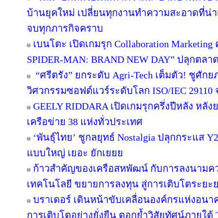
บ้านยุคใหม่ เปลี่ยนทุกงานทำความสะอาดที่น่าเบื
จบทุกภารกิจคราบ
เบนโตะ เปิดเกมรุก Collaboration Marketing 
SPIDER-MAN: BRAND NEW DAY” ปลุกตลาดขนม
“ศรีตรัง” ยกระดับ Agri-Tech เต็มตัว! ชูศั
วิศวกรรมซอฟต์แวร์ระดับโลก ISO/IEC 29110
GEELY RIDDARA เปิดเกมรุกครึ่งปีหลัง หลัง
เครือข่าย 38 แห่งทั่วประเทศ
‘พันธุ์ไทย’ ชูกลยุทธ์ Nostalgia ปลุกกระแส 
แบบใหญ่ เยอะ ยักเยยย
ก้าวสำคัญของเครือสหพัฒน์ กับการลงนามคว
เทคโนโลยี ขยายการลงทุน สู่การเติบโตระยะ
บราเดอร์ เดินหน้าขับเคลื่อนองค์กรแห่งอนาค
การเติบโตอย่างยั่งยืน ตอกย้ำวิสัยทัศน์ภายใต้ 