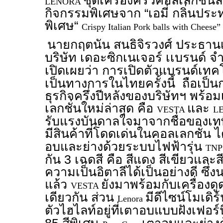
ชุดเครื่องครัวคอลเลกชั่นล
LENORA
กิจกรรมพิเศษจาก “เอมี่ กลิ่นประ
พิเศษ“
Crispy Italian Pork balls with Cheese”
นายกฤตนัน สนธิจิรวงศ์ ประธานเจ
บริษัท เดอะซิกเนเจอร์ เเบรนด์ จำ
เปิดเผยว่า การเปิดตัวแบรนด์เทค
เป็นทางการในไทยครั้งนี้ ถือเป
ธุรกิจครึ่งปีหลังของบริษัทฯ พร้อ
เลกชั่นใหม่ล่าสุด คือ
และ
VESTA
L
รับแรงบันดาลใจมาจากชื่อของเท
มีสินค้าที่โดดเด่นในคอลเลกชั่น ได
อบและย่างด้วยระบบไฟฟ้ารุ่น
TNP
กัน 3 เฉดสี คือ สีแดง สีเขียวและส
ความเป็นอิตาลีได้เป็นอย่างดี ซึ่
แล้ว
ยังมาพร้อมกับเครื่อง
VESTA
เดียวกัน ส่วน
มีดีไซน์โมเดิร
Lenora
ตัวไฮไลท์อยู่ที่เตาอบแบบฝังเฟอร์น