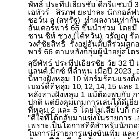
พัทธ์ ประทีปเธียรชัย ดีกรีแชมป์ 
เอทัวร์ สิรภพ ยะปาละ นักกอล์ฟห
ชอว์น ลู (สหรัฐ) ทำผลงานเท่ากั
อันเดอร์พาร์ 65 ขึ้นนำร่วม โดยมี 
ชาน ชิห์ ชาง (ไต้หวัน)
วรัญญู รั
,
วงศ์ชัยสิทธิ์ รั้งอยู่อันดับสี่ร่วมสก
พาร์ 66 ตามหลังกลุ่มผู้นำอยู่สโต
สุธีพัทธ์ ประทีปเธียรชัย วัย 32 
แลนด์ มิกซ์ ที่ลำพูน เมื่อปี 20
นี้ทางฝั่งหลุม 10 ฟอร์มร้อนแรงตั้
เบอร์ดี้ที่หลุม 10
12
14
15 และ 1
,
,
,
หลังทางฝั่งหลุม 1 แม้ต้องพบกับ
ปกติ แต่ยังคุมเกมการเล่นได้ดีเยี่ยม
ที่หลุม 2 และ 5 โดยไม่เสียโบกี้ 
"ดีใจที่ได้กลับมาแข่งในรายการ เอเ
เพราะเป็นโอกาสที่ดีสำหรับนักกอ
ในการมีรายการแข่งขันเพิ่ม และก