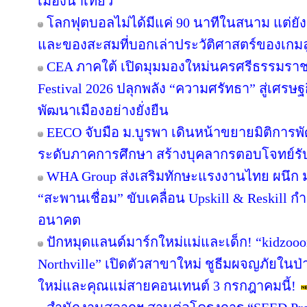
เมืองน่าเที่ยว
โลกฟุตบอลไม่ได้มีแค่ 90 นาทีในสนาม แต่ยั
และของสะสมที่บอกเล่าประวัติศาสตร์ของเกมล
CEA ภาคใต้ เปิดมุมมองใหม่นครศรีธรรมราช
Festival 2026 ปลุกพลัง “ความศรัทธา” สู่เศรษฐ
พัฒนาเมืองอย่างยั่งยืน
EECO จับมือ ม.บูรพา เดินหน้าขยายมิติการ
ระดับภาคการศึกษา สร้างบุคลากรตอบโจทย์รับการ
WHA Group ส่งเสริมทักษะแรงงานไทย ผนึก ม.
“สะพานเชื่อม” ขับเคลื่อน Upskill & Reskill 
อนาคต
ปักหมุดแลนด์มาร์กใหม่แม่และเด็ก! “kidzooon
Northville” เปิดตัวสาขาใหม่ ชูธีมผจญภัยในป่
ใหม่และคุณแม่สายคอนเทนต์ 3 กรกฎาคมนี้!