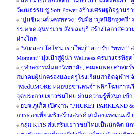
นครนายก ยกระดับ “เมืองโบราณดงละคร” สู่ห
วัฒนธรรม ชู Soft Power สร้างเศรษฐกิจฐานรา
‘ปูนซีเมนต์นครหลวง’ จับมือ ‘มูลนิธิกรุงศรี’
รร.ตชด.สุนทรเวช สังขละบุรี สร้างโอกาสความเ
ห่างไกล
“สเตลล่า โอโซน เขาใหญ่” ตอบรับ “ททท.” ส
Moment” มุ่งเป้าสู่ผู้นำ Wellness ครบวงจรที่
จุฬาลงกรณ์มหาวิทยาลัย, คณะแพทยศาสตร์จ
สมาคมผู้ปกครองและครูโรงเรียนสาธิตจุฬาฯ จับม
"MedUMORE หมอขอชาเลนจ์" พลิกโฉมการเรียนร
จุดประกายเยาวชนไทย ผ่านความรู้ที่สนุก เข้า
อบจ.ภูเก็ต เปิดงาน "PHUKET PARKLAND &
การท่องเที่ยวเชิงสร้างสรรค์ สู่เมืองแห่งดนต
กลุ่ม KTIS ส่งเสริมเยาวชนไทยเป็นนักคิด นัก