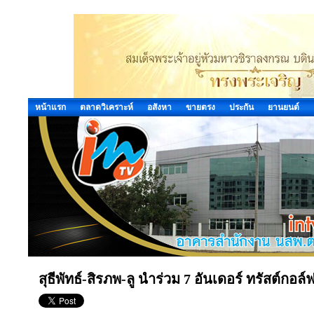
หน้าแรก
ตลาดวิเคราะห์
อสังหา
ขายตรง
ประกัน
ยานยนต์
สุธีพัทธ์-สิรภพ-ลู นำร่วม 7 อันเดอร์ ทรัสต์กอล