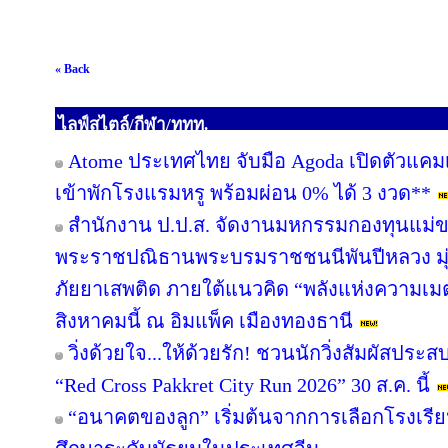
« Back
ไลฟ์สไตล์/กีฬา/ททท.
Atome ประเทศไทย จับมือ Agoda เปิดตัวแคมเปญ 
เข้าพักโรงแรมหรู พร้อมผ่อน 0% ได้ 3 งวด**
สำนักงาน ป.ป.ส. จัดงานมหกรรมกองทุนแม่ข
พระราชปณิธานพระบรมราชชนนีพันปีหลวง มุ่ง
ภัยยาเสพติด ภายใต้แนวคิด “พลังแห่งความเมต
สิงหาคมนี้ ณ อิมแพ็ค เมืองทองธานี
วิ่งด้วยใจ...ให้ด้วยรัก! ชวนนักวิ่งสัมผัสปร
“Red Cross Pakkret City Run 2026” 30 ส.ค. นี้
“อนาคตของลูก” เริ่มต้นจากการเลือกโรงเรียนที