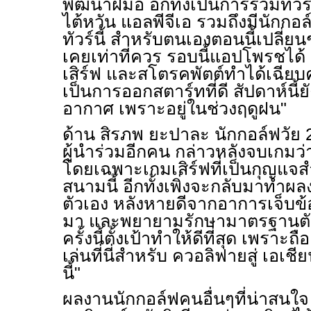
พัฒนาฝีมือ อีกทั้งเป็นการร่วมทัวร์
ไต้หวัน แอลพีจีเอ รวมถึงมีนัก
ทัวร์นี้ สำหรับตนเองตอนนี้เปลี่ยนช
เคยเท่าที่ควร รอบนี้แอปโพรชได้ 1
เสิร์ฟ และสโตรคพัตต์ทำได้เฉียบค
เป็นการออกสตาร์ทที่ดี สัปดาห์นี้ย
อากาศ เพราะอยู่ในช่วงฤดูฝน"
ด้าน สิรภพ ยะปาละ นักกอล์ฟวัย 2
ผู้นำร่วมอีกคน กล่าวหลังจบเกมว่า 
โดยเฉพาะเกมเสิร์ฟที่เป็นกุญแจ
สนามนี้ อีกทั้งเพิ่งจะกลับมาท
ตัวเอง หลังหายดีจากอาการเจ็บข้อม
มา และพยายามรักษามาตรฐานตัวเ
ครั้งนี้ตั้งเป้าทำให้ดีที่สุด เพร
เล่นที่นี่สำหรับ ควอลิฟายสู่ เอเชี
นี้"
ผลงานนักกอล์ฟคนอื่นๆที่น่าสนใ