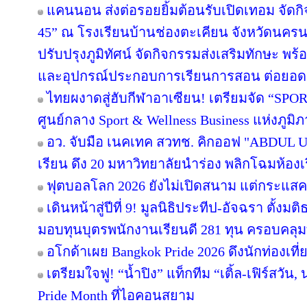
แคนนอน ส่งต่อรอยยิ้มต้อนรับเปิดเทอม จัดกิจก
45” ณ โรงเรียนบ้านช่องตะเคียน จังหวัดนครน
ปรับปรุงภูมิทัศน์ จัดกิจกรรมส่งเสริมทักษะ พร
และอุปกรณ์ประกอบการเรียนการสอน ต่อยอ
ไทยผงาดสู่ฮับกีฬาอาเซียน! เตรียมจัด “SPORT
ศูนย์กลาง Sport & Wellness Business แห่งภูมิ
อว. จับมือ เนคเทค สวทช. คิกออฟ "ABDUL Uni
เรียน ดึง 20 มหาวิทยาลัยนำร่อง พลิกโฉมห้องเร
ฟุตบอลโลก 2026 ยังไม่เปิดสนาม แต่กระแสคน
เดินหน้าสู่ปีที่ 9! มูลนิธิประทีป-อัจฉรา ตั้
มอบทุนบุตรพนักงานเรียนดี 281 ทุน ครอบคลุม
อโกด้าเผย Bangkok Pride 2026 ดึงนักท่องเที่ย
เตรียมใจฟู! “น้ำปิง” แท็กทีม “เติ้ล-เฟิร์สวัน
Pride Month ที่ไอคอนสยาม