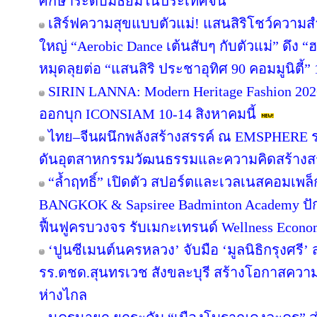
ศึกษาระดับมัธยมในประเทศจีน
เสิร์ฟความสุขแบบตัวแม่! แสนสิริโชว์ความสำ
ใหญ่ “Aerobic Dance เต้นสับๆ กับตัวแม่” ดึง “
หมุดลุยต่อ “แสนสิริ ประชาอุทิศ 90 คอมมูนิตี้” 1
SIRIN LANNA: Modern Heritage Fashion 2
ออกบุก ICONSIAM 10-14 สิงหาคมนี้
ไทย–จีนผนึกพลังสร้างสรรค์ ณ EMSPHERE ร
ดันอุตสาหกรรมวัฒนธรรมและความคิดสร้างสรร
“ล้ำฤทธิ์” เปิดตัว สปอร์ตและเวลเนสคอมเพ
BANGKOK & Sapsiree Badminton Academy ปั
ฟื้นฟูครบวงจร รับเมกะเทรนด์ Wellness Econ
‘ปูนซีเมนต์นครหลวง’ จับมือ ‘มูลนิธิกรุงศรี’
รร.ตชด.สุนทรเวช สังขละบุรี สร้างโอกาสความเ
ห่างไกล