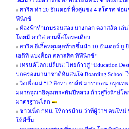
วัฒนธรรมสร้างอัตลักษณ์ใหม่พื้นที่ชายแดนใต้ 
สาริศ ทำ 20 อันเดอร์ ทิ้งคู่แข่ง 4 สโตรค จ่
ฟีนิกซ์
ท้องฟ้าทำเกมรอบสอง บางกอก คลาสสิค เล่นไ
โดยมี คาวิส ตามจี้สโตรคเดียว
สาริศ อีเกิ้ลหลุมสุดท้ายขึ้นนำ 10 อันเดอร์ 
เอดีที แบงค็อก คลาสสิค ที่ฟีนิกซ์ฯ
เทรนด์โลกเปลี่ยน! ไทยก้าวสู่ “Education Dest
ปกครองนานาชาติหันสนใจ Boarding School ใน
วิ่งเพื่อแม่ “12 สิงหา ฮาล์ฟ มาราธอน กรุงเ
มหากรุณาธิคุณพระพันปีหลวง ก้าวสู่วิ่งรักษ์โ
มาตรฐานโลก
ชาวเน็ต กทม. ให้การบ้าน ว่าที่ผู้ว่าฯ คนให
ให้ดีขึ้น