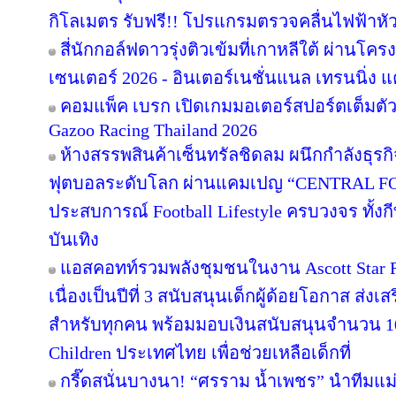
กิโลเมตร รับฟรี!! โปรแกรมตรวจคลื่นไฟฟ้าหั
สี่นักกอล์ฟดาวรุ่งติวเข้มที่เกาหลีใต้ ผ่านโค
เซนเตอร์ 2026 - อินเตอร์เนชั่นแนล เทรนนิ่ง แ
คอมแพ็ค เบรก เปิดเกมมอเตอร์สปอร์ตเต็มตั
Gazoo Racing Thailand 2026
ห้างสรรพสินค้าเซ็นทรัลชิดลม ผนึกกำลังธุร
ฟุตบอลระดับโลก ผ่านแคมเปญ “CENTRAL F
ประสบการณ์ Football Lifestyle ครบวงจร ทั้ง
บันเทิง
แอสคอทท์รวมพลังชุมชนในงาน Ascott Star Re
เนื่องเป็นปีที่ 3 สนับสนุนเด็กผู้ด้อยโอกาส ส่ง
สำหรับทุกคน พร้อมมอบเงินสนับสนุนจำนวน 10
Children ประเทศไทย เพื่อช่วยเหลือเด็กที่
กรี๊ดสนั่นบางนา! “ศรราม น้ำเพชร” นำทีมแม