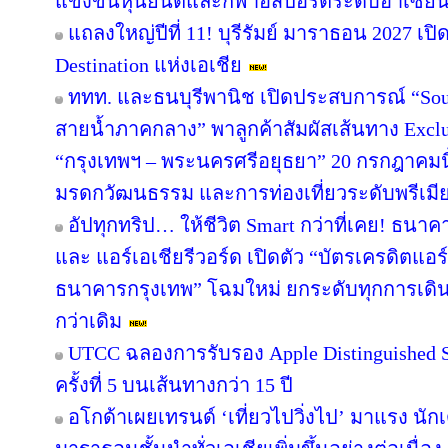
แข่งขันหุ่นยนต์และกีฬาอีสปอร์ตระดับอาเซียน 
แถลงใหญ่ปีที่ 11! บุรีรัมย์ มาราธอน 2027 เปิ
Destination แห่งเอเชีย
ททท. และธนบุรีพานิช เปิดประสบการณ์ “Soul
สายน้ำภาคกลาง” พาลูกค้าสัมผัสเส้นทาง Excl
“กรุงเทพฯ – พระนครศรีอยุธยา” 20 กรกฎาคมนี
มรดกวัฒนธรรม และการท่องเที่ยวระดับพรีเมี
อัปทุกทริป… ให้ชีวิต Smart กว่าที่เคย! ธนาค
และ แอร์เอเชียรีวอร์ด เปิดตัว “บัตรเครดิตแอร
ธนาคารกรุงเทพ” โฉมใหม่ ยกระดับทุกการเดินทา
กว่าเดิม
UTCC ฉลองการรับรอง Apple Distinguished Sc
ครั้งที่ 5 บนเส้นทางกว่า 15 ปี
อโกด้าเผยเทรนด์ ‘เที่ยวไปวิ่งไป’ มาแรง 