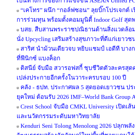
เป็นทางการของการแข่งขัน ASEAN United F
“เคโทร” ผนึก “กอล์ฟซอน” ลุยบิ๊กโปรเจกต์ เป
การร่วมทุน พร้อมตั้งคอมมูนิตี้ Indoor Golf สุด
บสย. สืบสานพระราชปณิธานด้านสิ่งแวดล้อม “
นั่ง Upcycling เสริมสร้างสุขภาวะที่ดีแก่เยาวช
สาริศ นำม้วนเดียวจบ หยิบแชมป์ เอดีที บาง
ที่ฟีนิกซ์ แบงค็อก
ดิสนีย์ จับมือ สวารอฟสกี้ ชุบชีวิตตัวละครสุดค
เปล่งประกายอีกครั้งในวาระครบรอบ 100 ปี
คลัง - ธปท. ประกาศผล 5 สุดยอดเยาวชน ปร
ยุคใหม่ ต้อนรับ 2026 IMF–World Bank Group 
Crest School จับมือ CMKL University เปิดเส้
และนวัตกรรมระดับมหาวิทยาลัย
Kenduri Seni Tolong Menolong 2026 ปลุกพลัง