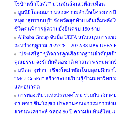
โรบิกหน้าโลตัส” ม่วนมันส์จนเวทีสะเทือน
มูลนิธิโอสถสภา ฉลองความสำเร็จโครงการปีท
หมุด ‘สุพรรณบุรี’ จังหวัดสุดท้าย เติมเต็มพลัง
ชีวิตคนพิการสู่ความยั่งยืนครบ 150 ราย
Alibaba Group จับมือ UEFA สนับสนุนการแ
ระหว่างฤดูกาล 2027/28 – 2032/33 และ UEF
“ประเสริฐ” ชูกิจการลูกเสือรากฐานสำคัญสร้
คุณธรรม จงรักภักดีต่อชาติ ศาสนา พระมหากษั
มหิดล–จุฬาฯ –เชียงใหม่ พลิกโฉมอุดมศึกษาไทย
“MC² GenEd” สร้างระบบเรียนรู้ข้ามมหาวิทยา
และอนาคต
การท่องเที่ยวแห่งประเทศไทย ร่วมกับ สมาคมส
ดร.คฑา ชินบัญชร ประธานคณะกรรมการส่งเสร
สวดนพเคราะห์ ฉลอง 50 ปี ความสัมพันธ์ไทย-