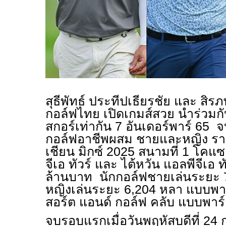
สุธีพัทธ์ ประทีปเธียรชัย และ สิ
กอล์ฟไทย เปิดเกมส์สวย นำร่วมกั
สกอร์เท่ากัน 7 อันเดอร์พาร์ 65
กอล์ฟอาชีพผสม ชายและหญิง ราย
เชียน มิกซ์ 2025 สนามที่ 1 โคแซง
จีเอ ทัวร์ และ ไต้หวัน แอลพีจีเอ ท
ล้านบาท นักกอล์ฟชายเล่นระยะ 
หญิงเล่นระยะ 6,204 หลา แบบพาร
สอร์ต แอนด์ กอล์ฟ คลับ แบบพาร์
จบรอบแรกเมื่อวันพฤหัสบดีที่ 24