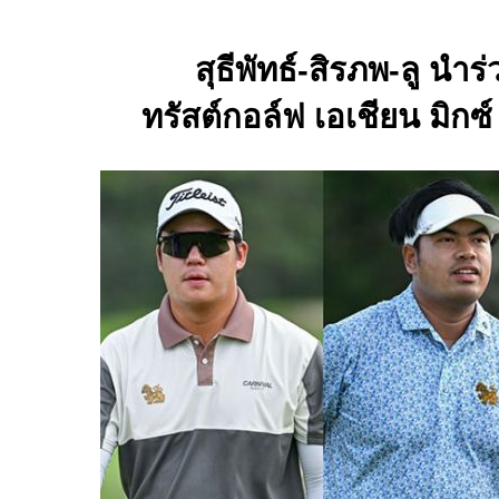
สุธีพัทธ์-สิรภพ-ลู นำร
ทรัสต์กอล์ฟ เอเชียน มิกซ