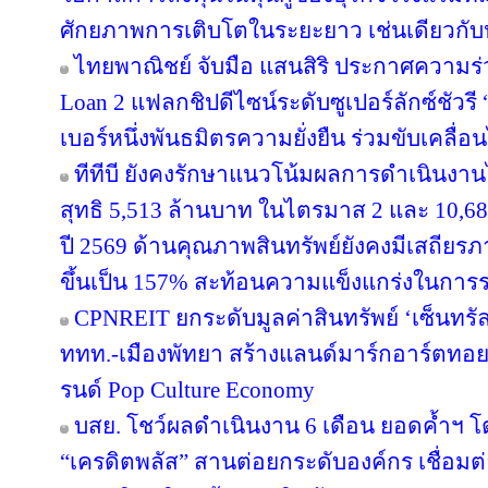
ศักยภาพการเติบโตในระยะยาว เช่นเดียวกับหุ
ไทยพาณิชย์ จับมือ แสนสิริ ประกาศความร่
Loan 2 แฟลกชิปดีไซน์ระดับซูเปอร์ลักซ์ชัวรี 
เบอร์หนึ่งพันธมิตรความยั่งยืน ร่วมขับเคลื่
ทีทีบี ยังคงรักษาแนวโน้มผลการดำเนินงา
สุทธิ 5,513 ล้านบาท ในไตรมาส 2 และ 10,6
ปี 2569 ด้านคุณภาพสินทรัพย์ยังคงมีเสถียรภาพ
ขึ้นเป็น 157% สะท้อนความแข็งแกร่งในการร
CPNREIT ยกระดับมูลค่าสินทรัพย์ ‘เซ็นทรั
ททท.-เมืองพัทยา สร้างแลนด์มาร์กอาร์ตทอ
รนด์ Pop Culture Economy
บสย. โชว์ผลดำเนินงาน 6 เดือน ยอดค้ำฯ โ
“เครดิตพลัส” สานต่อยกระดับองค์กร เชื่อมต่