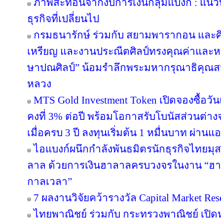
ภาพสะท้อนจากงบการเงินกลุ่มแบงก์ : แน
ธุรกิจที่เปลี่ยนไป
กรมธนารักษ์ ร่วมกับ สยามพารากอน และศ
เหรียญ และงานประณีตศิลป์ทรงคุณค่าและหา
ษาปณศิลป์” น้อมรำลึกพระมหากรุณาธิคุณส
หลวง
MTS Gold Investment Token เปิดจองซื้อว
คงที่ 3% ต่อปี พร้อมโอกาสรับโบนัสส่วนต
เมื่อครบ 3 ปี ลงทุนเริ่มต้น 1 หมื่นบาท ผ่าน
ไอแบงก์ผนึกกำลังพันธมิตรนักธุรกิจไทยมุส
ลาล ด้วยการเงินฮาลาลครบวงจรในงาน “ฮา
กาลเวลา”
7 ผลงานวิจัยคว้ารางวัล Capital Market Res
ไทยพาณิชย์ ร่วมกับ กระทรวงพาณิชย์ เปิดห