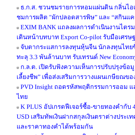
ธ.ก.ส. ชวนชมรายการหอมแผ่นดิน กลิ่นไอเ
ชมการผลิต "ผักปลอดสารพิษ” และ “สกินแ
EXIM BANK แถลงผลการดำเนินงานไตรมาส 2
เดินหน้าบทบาท Export Co-pilot รับมือเศรษฐ
จับตากระแสการลงทุนหุ้นจีน นักลงทุนไท
ทะลุ 3.3 พันล้านบาท รับเทรนด์ New Econom
ก.ล.ต. เปิดรับฟังความเห็นการปรับปรุงข้อ
เลี้ยงชีพ” เพื่อส่งเสริมการวางแผนเกษียณข
PVD Insight ถอดรหัสพฤติกรรมการออม แ
ไทย
K PLUS อัปเกรดฟีเจอร์ซื้อ-ขายทองคำกับ 4
USD เสริมทัพเงินฝากสกุลเงินตราต่างประเทศ 
และราคาทองคำได้พร้อมกัน