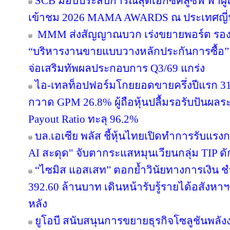
SCB มอบประสบการณ์สุดเอ็กซ์คลูซีฟ พาผู
เข้าชม 2026 MAMA AWARDS ณ ประเทศญี่ปุ่
MMM ส่งสัญญาณบวก เร่งขยายพอร์ต รองรับอ
“บริหารงานขายแบบวางหลักประกันการซื้อ
จ่อเสริมทัพผลประกอบการ Q3/69 แกร่ง
ไอ-เทลท็อปฟอร์มโกยยอดขายครึ่งปีแรก 31
กวาด GPM 26.8% ผู้ถือหุ้นปลื้มรอรับปันผลร
Payout Ratio ทะลุ 96.2%
บล.เอเซีย พลัส ชี้หุ้นไทยเปิดทำการรับแรงก
AI สะดุด" จับตากระแสหมุนเวียนกลุ่ม TIP ด
“ไซมิส แอสเสท” ตอกย้ำวินัยทางการเงิน 
392.60 ล้านบาท เดินหน้ารับรู้รายได้อสังหาฯ–
หลัง
ยูโอบี สนับสนุนการขยายธุรกิจโซลูชันพลัง