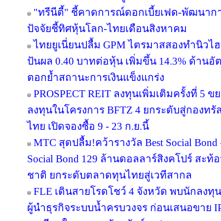
"ทรีนีตี้" ชี้คาดการณ์ดอกเบี้ยเฟด-พัฒนา
ปัจจัยชี้ทิศหุ้นโลก-ไทยเดือนสิงหาคม
ไทยยูเนี่ยนปลื้ม GPM ไตรมาสสองทำนิวไฮ
ปันผล 0.40 บาทต่อหุ้น เพิ่มขึ้น 14.3% ด้าน
ตอกย้ำสถานะการเงินแข็งแกร่ง
PROSPECT REIT ลงทุนเพิ่มเติมครั้งที่ 5 ข
ลงทุนในโครงการ BFTZ 4 ยกระดับสู่กองทร
ไทย เปิดจองซื้อ 9 - 23 ก.ย.นี้
MTC สุดปลื้ม!คว้ารางวัล Best Social Bond
Social Bond 129 ล้านดอลลาร์สิงคโปร์ สะท้อ
ชาติ ยกระดับตลาดทุนไทยสู่เวทีสากล
FLE เดินสายโรดโชว์ 4 จังหวัด พบนักลงทุ
ผู้นำธุรกิจระบบน้ำครบวงจร ก่อนเสนอขาย IP