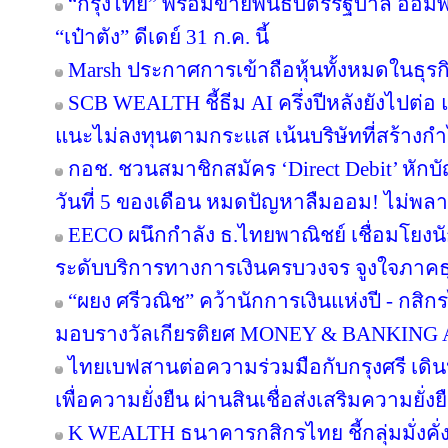
“กรุงไทย” พร้อมขายพันธบัตรรัฐบาล ออม
“เป๋าตัง” ดีเดย์ 31 ก.ค. นี้
Marsh ประกาศการเข้าถือหุ้นทั้งหมดในธุร
SCB WEALTH ชี้ธีม AI ครึ่งปีหลังยังไปต่อ 
แนะไม่ลงทุนตามกระแส เน้นบริษัทที่สร้าง
กอช. ชวนสมาชิกสมัคร ‘Direct Debit’ หักบัญ
วันที่ 5 ของเดือน หมดปัญหาลืมออม! ไม่พล
EECO ผนึกกำลัง ธ.ไทยพาณิชย์ เชื่อมโยงนั
ระดับบริการทางการเงินครบวงจร จูงใจภาคธุรกิ
“ผยง ศรีวณิช” คว้านักการเงินแห่งปี - กสิ
มอบรางวัลเกียรติยศ MONEY & BANKING
ไทยเบฟสานต่อความร่วมมือกับกรุงศรี เดินห
เพื่อความยั่งยืน ผ่านสินเชื่อส่งเสริมความยั่
K WEALTH ธนาคารกสิกรไทย ชี้กลุ่มมั่งคั่งส