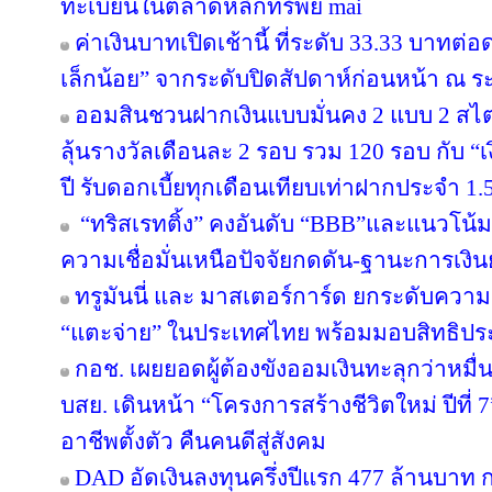
ทะเบียนในตลาดหลักทรัพย์ mai
ค่าเงินบาทเปิดเช้านี้ ที่ระดับ 33.33 บาทต่อ
เล็กน้อย” จากระดับปิดสัปดาห์ก่อนหน้า ณ ร
ออมสินชวนฝากเงินแบบมั่นคง 2 แบบ 2 สไตล
ลุ้นรางวัลเดือนละ 2 รอบ รวม 120 รอบ กับ 
ปี รับดอกเบี้ยทุกเดือนเทียบเท่าฝากประจำ 1.5
“ทริสเรทติ้ง” คงอันดับ “BBB”และแนวโน้
ความเชื่อมั่นเหนือปัจจัยกดดัน-ฐานะการเงินย
ทรูมันนี่ และ มาสเตอร์การ์ด ยกระดับความร
“แตะจ่าย” ในประเทศไทย พร้อมมอบสิทธิประโ
กอช. เผยยอดผู้ต้องขังออมเงินทะลุกว่าหมื่
บสย. เดินหน้า “โครงการสร้างชีวิตใหม่ ปีที่
อาชีพตั้งตัว คืนคนดีสู่สังคม
DAD อัดเงินลงทุนครึ่งปีแรก 477 ล้านบาท