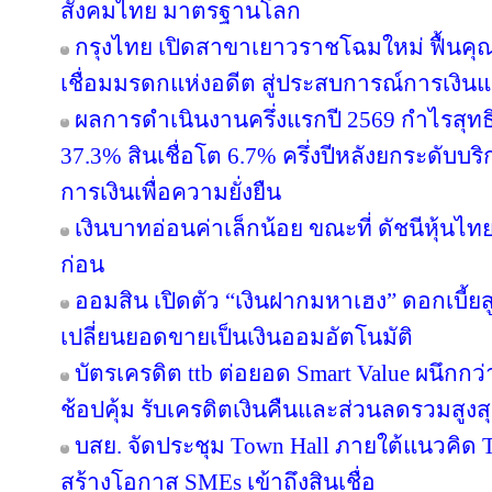
สังคมไทย มาตรฐานโลก
กรุงไทย เปิดสาขาเยาวราชโฉมใหม่ ฟื้นคุ
เชื่อมมรดกแห่งอดีต สู่ประสบการณ์การเงิ
ผลการดำเนินงานครึ่งแรกปี 2569 กำไรสุทธิ
37.3% สินเชื่อโต 6.7% ครึ่งปีหลังยกระดับบริ
การเงินเพื่อความยั่งยืน
เงินบาทอ่อนค่าเล็กน้อย ขณะที่ ดัชนีหุ้นไท
ก่อน
ออมสิน เปิดตัว “เงินฝากมหาเฮง” ดอกเบี้ยส
เปลี่ยนยอดขายเป็นเงินออมอัตโนมัติ
บัตรเครดิต ttb ต่อยอด Smart Value ผนึกกว
ช้อปคุ้ม รับเครดิตเงินคืนและส่วนลดรวมสูง
บสย. จัดประชุม Town Hall ภายใต้แนวคิด
สร้างโอกาส SMEs เข้าถึงสินเชื่อ