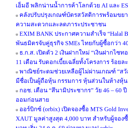
เอ็มอี พลิกน่านน้ำการค้าโลกด้วย AI และ E
คลังปรับปรุงเกณฑ์บัตรสวัสดิการพร้อมขย
ความสะดวกและลดภาระประชาชน
EXIM BANK ประกาศความสำเร็จ “Halal Bri
พันธมิตรจับคู่ธุรกิจ SMEs ไทยกับผู้ซื้อกว่า 
ธ.ก.ส. เปิดตัว 2 เงินฝากใหม่ “เงินฝากไซ
11 เดือน รับดอกเบี้ยเฉลี่ยทั้งโครงการ ร้อยละ
พาณิชย์ระดมช่วยเหลือผู้ไม่ผ่านเกณฑ์ “สวั
มีชื่อเป็นผู้ถือหุ้น กรรมการ หุ้นส่วนในห้างหุ้
กอช. เตือน “สึนามิประชากร” วัย 46 – 60 ปี 
ออมก่อนสาย
ออร์บิกซ์ (orbix) เปิดจองซื้อ MTS Gold In
XAUT มูลค่าสูงสุด 4,000 บาท สำหรับผู้จองซ