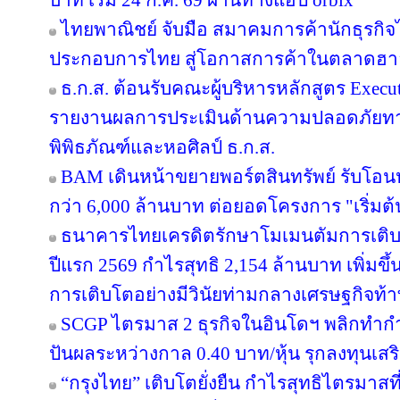
บาท เริ่ม 24 ก.ค. 69 ผ่านทางแอป orbix
ไทยพาณิชย์ จับมือ สมาคมการค้านักธุรกิจไ
ประกอบการไทย สู่โอกาสการค้าในตลาดฮ
ธ.ก.ส. ต้อนรับคณะผู้บริหารหลักสูตร Execut
รายงานผลการประเมินด้านความปลอดภัยทาง
พิพิธภัณฑ์และหอศิลป์ ธ.ก.ส.
BAM เดินหน้าขยายพอร์ตสินทรัพย์ รับโอน
กว่า 6,000 ล้านบาท ต่อยอดโครงการ "เริ่มต
ธนาคารไทยเครดิตรักษาโมเมนตัมการเติ
ปีแรก 2569 กำไรสุทธิ 2,154 ล้านบาท เพิ่มขึ
การเติบโตอย่างมีวินัยท่ามกลางเศรษฐกิจท้
SCGP ไตรมาส 2 ธุรกิจในอินโดฯ พลิกทำกำไ
ปันผลระหว่างกาล 0.40 บาท/หุ้น รุกลงทุนเส
“กรุงไทย” เติบโตยั่งยืน กำไรสุทธิไตรมาสท