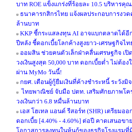
บาท ROE แข็งแกร่งที่ร้อยละ 10.5 บริหารคุ
ธนาคารกสิกรไทย แจ้งผลประกอบการงวดครึ่
ล้านบาท
KKP ชี้กระแสลงทุน AI อาจแบกตลาดได้อีกแค่ 
ปีหลัง ชี้ดอกเบี้ยโลกค้างสูงยาว-เศรษฐกิจไ
ออมสิน ช่วยคนตัวเล็กฝ่าคลื่นเศรษฐกิจ เปิด
วงเงินสูงสุด 50,000 บาท ดอกเบี้ยต่ำ ไม่ต้อ
ผ่าน MyMo วันนี้!
กยศ. เตือนผู้กู้ยืมเงินที่ค้างชำระหนี้ ระว
ไทยพาณิชย์ จับมือ ปตท. เสริมศักยภาพโครงส
วงเงินกว่า 6.8 หมื่นล้านบาท
เอส โฮเทล แอนด์ รีสอร์ท (SHR) เตรียมออกหุ้
ดอกเบี้ย [4.40% - 4.60%] ต่อปี คาดเสนอขาย
โอกาสการลงทุนในหุ้นกู้ของธุรกิจโรงแรมที่ม