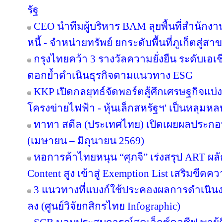
รัฐ
CEO นำทีมผู้บริหาร BAM ลุยพื้นที่สำนักง
หนี้ - จำหน่ายทรัพย์ ยกระดับพื้นที่ภูเก็ตส
กรุงไทยคว้า 3 รางวัลความยั่งยืน ระดับเอเ
ตอกย้ำดำเนินธุรกิจตามแนวทาง ESG
KKP เปิดกลยุทธ์จัดพอร์ตสู้ศึกเศรษฐกิจแบ่งข
โครงข่ายไฟฟ้า - หุ้นเล็กสหรัฐฯ' เป็นหลุมหล
ทาทา สตีล (ประเทศไทย) เปิดเผยผลประกอ
(เมษายน – มิถุนายน 2569)
หอการค้าไทยหนุน “ศุภจี” เร่งสรุป ART ผลัก
Content สูง เข้าสู่ Exemption List เสริมข
3 แนวทางที่แบงก์ใช้ประคองผลการดำเนินงา
ลง (ศูนย์วิจัยกสิกรไทย Infographic)