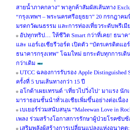
สายน้ำภาคกลาง” พาลูกค้าสัมผัสเส้นทาง Excl
“กรุงเทพฯ – พระนครศรีอยุธยา” 20 กรกฎาคมนี
มรดกวัฒนธรรม และการท่องเที่ยวระดับพรีเมี
อัปทุกทริป… ให้ชีวิต Smart กว่าที่เคย! ธนาค
และ แอร์เอเชียรีวอร์ด เปิดตัว “บัตรเครดิตแอร
ธนาคารกรุงเทพ” โฉมใหม่ ยกระดับทุกการเดินทา
กว่าเดิม
UTCC ฉลองการรับรอง Apple Distinguished Sc
ครั้งที่ 5 บนเส้นทางกว่า 15 ปี
อโกด้าเผยเทรนด์ ‘เที่ยวไปวิ่งไป’ มาแรง 
มาราธอนชั้นนำทั่วเอเชียเพิ่มขึ้นอย่างต่อเนื่อง
เบเยอร์ร่วมสนับสนุน “Maleewan Love in Rock
เพลง ร่วมสร้างโอกาสการรักษาผู้ป่วยโรคซับซ้อ
เสริมพลังผู้สร้างการเปลี่ยนแปลงแห่งอนาค