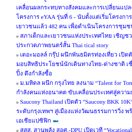
เคลื่อนผลกระทบทางสังคมและการเปลี่ยนแปล
โครงการ eYAA รุ่นที่ 6 - นับตั้งแต่เริ่มโครง
เยาวชนแล้ว 482 คน เพื่อดำเนินโครงการชุม
สภาเด็กและเยาวชนแห่งประเทศไทย เชิญชว
ประกวดภาพยนตร์สั้น Thai tical story
เดอะมอลล์ กรุ๊ป ผนึกพันธมิตรท่องเที่ยว เปิดต
มอบสิทธิประโยชน์นักเดินทางไทย-ต่างชาติ เช
ปิ้ง ดึงกำลังซื้อ
ม.มหิดล ผนึก กรุงไทย ลงนาม “Talent for Tomo
กำลังคนแห่งอนาคต ขับเคลื่อนประเทศสู่ความยั
Saucony Thailand เปิดตัว "Saucony BKK 10K
ระดับกรุงเทพฯ สู่เมืองแห่งวัฒนธรรมการวิ่ง พร
เอเชียแปซิฟิก
สสส. สานพลัง สอศ.-DPU เปิดเวที “Vocational