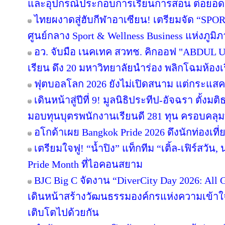
และอุปกรณ์ประกอบการเรียนการสอน ต่อยอ
ไทยผงาดสู่ฮับกีฬาอาเซียน! เตรียมจัด “SPORT
ศูนย์กลาง Sport & Wellness Business แห่งภูมิ
อว. จับมือ เนคเทค สวทช. คิกออฟ "ABDUL Uni
เรียน ดึง 20 มหาวิทยาลัยนำร่อง พลิกโฉมห้องเร
ฟุตบอลโลก 2026 ยังไม่เปิดสนาม แต่กระแสคน
เดินหน้าสู่ปีที่ 9! มูลนิธิประทีป-อัจฉรา ตั้
มอบทุนบุตรพนักงานเรียนดี 281 ทุน ครอบคลุม
อโกด้าเผย Bangkok Pride 2026 ดึงนักท่องเที่ย
เตรียมใจฟู! “น้ำปิง” แท็กทีม “เติ้ล-เฟิร์สวัน
Pride Month ที่ไอคอนสยาม
BJC Big C จัดงาน “DiverCity Day 2026: All Ge
เดินหน้าสร้างวัฒนธรรมองค์กรแห่งความเข้าใจ 
เติบโตไปด้วยกัน