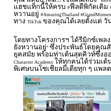
“ReF
แฮชแท็กนี้ให้ครบ
ฟีลดีพิกัดเดิม
#
หวานอยู่
#AmazingThailand #GrandMome
ทาง
ของคุณได้เลยตั้งแต่ วัน
TikTok
โดยทางโครงการฯ ได้รีมิกซ์เพ
ยังหวานอยู่
ซึ่งประพันธ์โดยคุณสั
”
ยุคสมัย พร้อมท่าเต้นสุดคิวท์ซึ
ให้ทุกคนได้ร่วมเต
Character Academy
พิเศษบนโซเชียลมีเดียทุก ๆ แพล