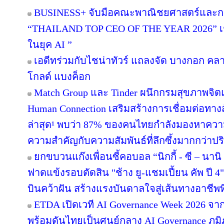
BUSINESS+ จับมือคณะพาณิชยศาสตร์และกา
“THAILAND TOP CEO OF THE YEAR 2026” เชิด
ในยุค AI ”
เอดีทร่วมกับไชน่าทัวร์ แถลงจัด บางกอก คลาสส
โกลด์ แบงค็อก
Match Group และ Tinder ผนึกกรมสุขภาพจิ
Human Connection เสริมสร้างการเชื่อมต่อ
ล่าสุด¹ พบว่า 87% ของคนไทยกำลังมองหาความส
ความสำคัญกับความสัมพันธ์ที่ลึกซึ้งมากกว่าป
ยกขบวนแก๊งเพื่อนซี้คอบอล “นิกกี้ - ซี – นานิ 
ฟาดแข้งรอบตัดสิน "ช้าง ยู-แชมเปี้ยน คัพ ปี
บินคว้าฝัน สร้างแรงบันดาลใจสู่เส้นทางอาชีพท
ETDA เปิดเวที AI Governance Week 2026 จาก
พร้อมดันไทยเป็นศูนย์กลาง AI Governance ภูม