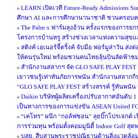
LEARN เปิดเวที Future-Ready Admissions Sum
ศึกษา AI และการศึกษานานาชาติ ชวนครอบ
The Palm x ฟาร์มลุงอ้วน ครั้งแรกของการยกฟ
โครงการบ้านหรู สร้างช่วงเวลาแห่งความสุขแล
สติงค์ เอเนอร์จี้ดริ้งค์ จับมือ ฟอร์มูล่าวัน 
ให้คนรุ่นใหม่ พร้อมชวนคนไทยลุ้นบินลัดฟ้าชม 
สำนักงานสลากฯ จัด GLO SAFE PLAY FEST เปิด
เยาวชนรู้เท่าทันภัยการพนัน สำนักงานสลากกิ
“GLO SAFE PLAY FEST สร้างสรรค์ รู้ทันพนัน ส
Daikin บริษัทผู้ผลิตเครื่องปรับอากาศอันดับ
เป็นทางการของการแข่งขัน ASEAN United F
“เคโทร” ผนึก “กอล์ฟซอน” ลุยบิ๊กโปรเจกต์ เป
การร่วมทุน พร้อมตั้งคอมมูนิตี้ Indoor Golf สุด
บสย. สืบสานพระราชปณิธานด้านสิ่งแวดล้อม “