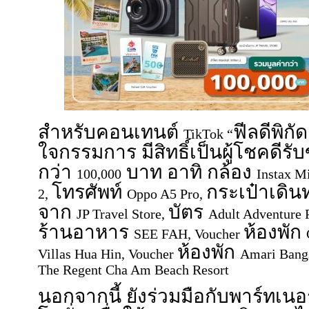
สำหรับคอนเทนต์
ฟีลดีพิกัด
TikTok “
ใจกรรมการ มีสิทธิ์เป็นผู้โชคดีร
กว่า
บาท อาทิ กล้อง
100,000
Instax M
โทรศัพท์
กระเป๋าเดิ
2,
Oppo A5 Pro,
จาก
บัตร
JP Travel Store,
Adult Adventure 
ร้านอาหาร
ห้องพัก
SEE FAH, Voucher
ห้องพัก
Villas Hua Hin, Voucher
Amari Bang
The Regent Cha Am Beach Resort
นอกจากนี้ ยังร่วมมือกับพาร์ทเนอ