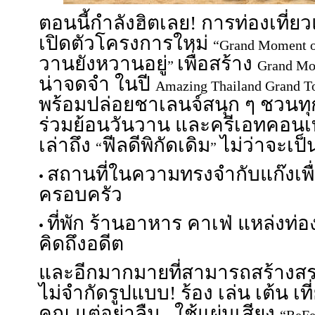
ตอนนี้กำลังฮิตเลย! การท่องเที่
เปิดตัวโครงการใหม่
“Grand Moment 
วานยังหวานอยู่
เพื่อสร้าง
”
Grand M
น่าจดจำ ในปี
Amazing Thailand Grand To
พร้อมปล่อยชาเลนจ์สนุก ๆ ชวนท
ร่วมย้อนวันวาน และครีเอทคอนเ
เล่าถึง
ฟีลดีพิกัดเดิม
ไม่ว่าจะเป็น
“
”
สถานที่ในความทรงจำกับแก๊งเพื่
•
ครอบครัว
ที่พัก ร้านอาหาร คาเฟ่ แหล่งท่อง
•
คิดถึงอดีต
และอีกมากมายที่สามารถสร้างสร
ไม่จำกัดรูปแบบ! ร้อง เล่น เต้น เ
คุณ แต่อย่าลืม...ใช้แผ่นเสียง