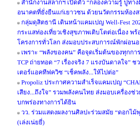
สำนักงานสลากฯ เปิดตัว “กล่องความรู้ ปูทางฝัน”
อนาคตที่ยั่งยืนแก่เยาวชน ด้วยนวัตกรรมห้องส
กลุ่มดุสิตธานี เดินหน้าแคมเปญ Well-Fest 2026
กระแสท่องเที่ยวเชิงสุขภาพเติบโตต่อเนื่อง พร
โครงการทั่วโลก ส่งมอบประสบการณ์พักผ่อนอย
เพราะ “พลังของคน” คือจุดเริ่มต้นของทุกการไ
TCP ถ่ายทอด “7 เรื่องจริง 7 แรงบันดาลใจ” ช
เตอร์แอคทีฟควิซ “เช็คพลัง...ให้ไปต่อ”
Propoliz ประกาศความสำเร็จแคมเปญ “CHA
เสียง...ถึงใจ” รวมพลังคนไทย ส่งมอบเครื่องช่วย
บกพร่องทางการได้ยิน
วว. ร่วมแสดงผลงานศิลปะร่วมสมัย “ดอกไม้พุ
(เล่งเน่ยยี่)