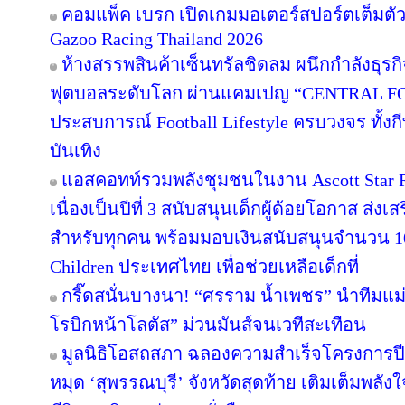
คอมแพ็ค เบรก เปิดเกมมอเตอร์สปอร์ตเต็มตั
Gazoo Racing Thailand 2026
ห้างสรรพสินค้าเซ็นทรัลชิดลม ผนึกกำลังธุร
ฟุตบอลระดับโลก ผ่านแคมเปญ “CENTRAL F
ประสบการณ์ Football Lifestyle ครบวงจร ทั้ง
บันเทิง
แอสคอทท์รวมพลังชุมชนในงาน Ascott Star Re
เนื่องเป็นปีที่ 3 สนับสนุนเด็กผู้ด้อยโอกาส ส่ง
สำหรับทุกคน พร้อมมอบเงินสนับสนุนจำนวน 10
Children ประเทศไทย เพื่อช่วยเหลือเด็กที่
กรี๊ดสนั่นบางนา! “ศรราม น้ำเพชร” นำทีมแม
โรบิกหน้าโลตัส” ม่วนมันส์จนเวทีสะเทือน
มูลนิธิโอสถสภา ฉลองความสำเร็จโครงการปีท
หมุด ‘สุพรรณบุรี’ จังหวัดสุดท้าย เติมเต็มพลัง