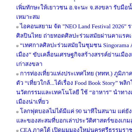
เพิ่มทักษะให้เยาวชน อ.จะนะ จ.สงขลา รับมือน
เหมาะสม
ไอคอนสยาม จัด "NEO Land Festival 2026" 
ศิลปินไทย ถ่ายทอดศิลปะร่วมสมัยผ่านคาแรคเ
“เทศกาลศิลปะร่วมสมัยในชุมชน Singorama Art
เมือง” ขับเคลื่อนเศรษฐกิจสร้างสรรค์ย่านเมือง
เก่าสงขลา
การท่องเที่ยวแห่งประเทศไทย (ททท.) ภูมิภาค
ตัว “เที่ยวใกล้...ได้เรื่อง Food Book Story” พ
นวัตกรรมและเทคโนโลยี ใช้ “อาหาร” นำทางเล่า
เมืองน่าเที่ยว
โลกฟุตบอลไม่ได้มีแค่ 90 นาทีในสนาม แต่ยั
และของสะสมที่บอกเล่าประวัติศาสตร์ของเกมล
CEA ภาคใต้ เปิดมุมมองใหม่นครศรีธรรมราช