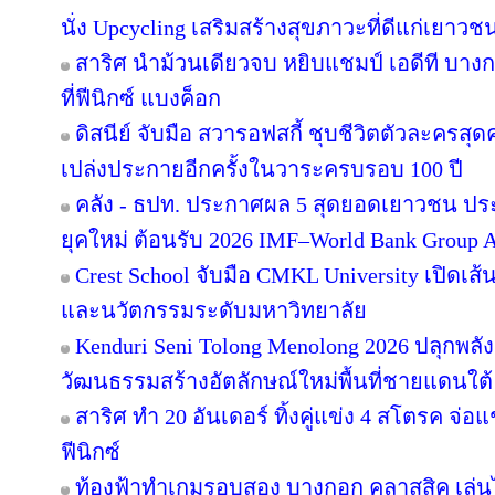
นั่ง Upcycling เสริมสร้างสุขภาวะที่ดีแก่เยาวช
สาริศ นำม้วนเดียวจบ หยิบแชมป์ เอดีที บาง
ที่ฟีนิกซ์ แบงค็อก
ดิสนีย์ จับมือ สวารอฟสกี้ ชุบชีวิตตัวละครสุดค
เปล่งประกายอีกครั้งในวาระครบรอบ 100 ปี
คลัง - ธปท. ประกาศผล 5 สุดยอดเยาวชน ปร
ยุคใหม่ ต้อนรับ 2026 IMF–World Bank Group 
Crest School จับมือ CMKL University เปิดเส้
และนวัตกรรมระดับมหาวิทยาลัย
Kenduri Seni Tolong Menolong 2026 ปลุกพลัง
วัฒนธรรมสร้างอัตลักษณ์ใหม่พื้นที่ชายแดนใต้ 
สาริศ ทำ 20 อันเดอร์ ทิ้งคู่แข่ง 4 สโตรค จ่
ฟีนิกซ์
ท้องฟ้าทำเกมรอบสอง บางกอก คลาสสิค เล่นไ