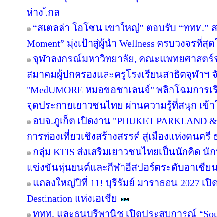
ห่างไกล
“สเตลล่า โอโซน เขาใหญ่” ตอบรับ “ททท.” ส
Moment” มุ่งเป้าสู่ผู้นำ Wellness ครบวงจรที่
จุฬาลงกรณ์มหาวิทยาลัย, คณะแพทยศาสตร์จ
สมาคมผู้ปกครองและครูโรงเรียนสาธิตจุฬาฯ จับม
"MedUMORE หมอขอชาเลนจ์" พลิกโฉมการเรียนร
จุดประกายเยาวชนไทย ผ่านความรู้ที่สนุก เข้า
อบจ.ภูเก็ต เปิดงาน "PHUKET PARKLAND &
การท่องเที่ยวเชิงสร้างสรรค์ สู่เมืองแห่งดนต
กลุ่ม KTIS ส่งเสริมเยาวชนไทยเป็นนักคิด นัก
แข่งขันหุ่นยนต์และกีฬาอีสปอร์ตระดับอาเซียน 
แถลงใหญ่ปีที่ 11! บุรีรัมย์ มาราธอน 2027 เปิ
Destination แห่งเอเชีย
ททท. และธนบุรีพานิช เปิดประสบการณ์ “Soul