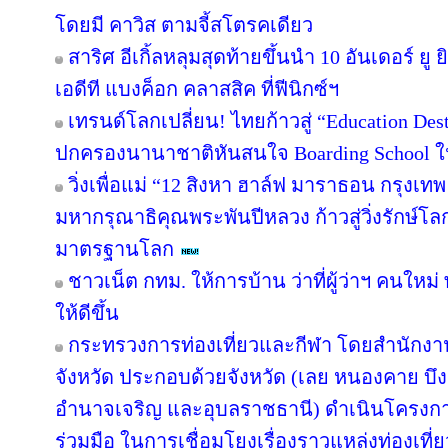
โดยมี คาวิส ตามจี้สโตรคเดียว
สาริศ อีเกิ้ลหลุมสุดท้ายขึ้นนำ 10 อันเดอร์ 
เอดีที แบงค็อก คลาสสิค ที่ฟีนิกซ์ฯ
เทรนด์โลกเปลี่ยน! ไทยก้าวสู่ “Education Dest
ปกครองนานาชาติหันสนใจ Boarding School ใน
วิ่งเพื่อแม่ “12 สิงหา ฮาล์ฟ มาราธอน กรุงเ
มหากรุณาธิคุณพระพันปีหลวง ก้าวสู่วิ่งรักษ์โ
มาตรฐานโลก
ชาวเน็ต กทม. ให้การบ้าน ว่าที่ผู้ว่าฯ คนให
ให้ดีขึ้น
กระทรวงการท่องเที่ยวและกีฬา โดยสำนักงานท
จังหวัด ประกอบด้วยจังหวัด (เลย หนองคาย 
อำนาจเจริญ และอุบลราชธานี) ดำเนินโครง
ร่วมมือ ในการเชื่อมโยงเรื่องราวแหล่งท่องเที่