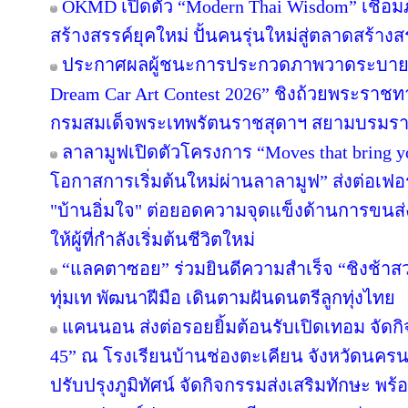
OKMD เปิดตัว “Modern Thai Wisdom” เชื่อม
สร้างสรรค์ยุคใหม่ ปั้นคนรุ่นใหม่สู่ตลาดสร้าง
ประกาศผลผู้ชนะการประกวดภาพวาดระบายส
Dream Car Art Contest 2026” ชิงถ้วยพระราช
กรมสมเด็จพระเทพรัตนราชสุดาฯ สยามบรมราช
ลาลามูฟเปิดตัวโครงการ “Moves that bring 
โอกาสการเริ่มต้นใหม่ผ่านลาลามูฟ” ส่งต่อเฟอร
"บ้านอิ่มใจ" ต่อยอดความจุดแข็งด้านการขนส่
ให้ผู้ที่กำลังเริ่มต้นชีวิตใหม่
“แลคตาซอย” ร่วมยินดีความสำเร็จ “ชิงช้าสว
ทุ่มเท พัฒนาฝีมือ เดินตามฝันดนตรีลูกทุ่งไทย
แคนนอน ส่งต่อรอยยิ้มต้อนรับเปิดเทอม จัดกิจก
45” ณ โรงเรียนบ้านช่องตะเคียน จังหวัดนครน
ปรับปรุงภูมิทัศน์ จัดกิจกรรมส่งเสริมทักษะ พร