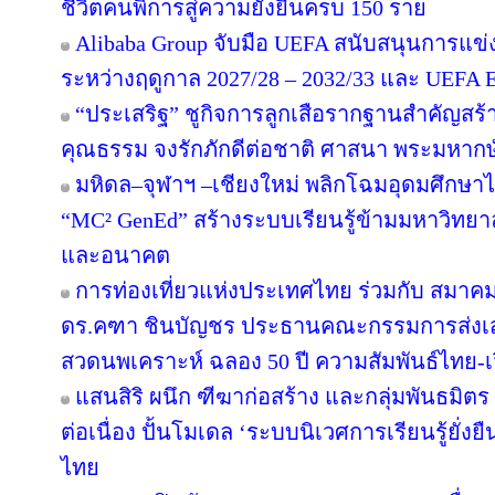
ชีวิตคนพิการสู่ความยั่งยืนครบ 150 ราย
Alibaba Group จับมือ UEFA สนับสนุนการแ
ระหว่างฤดูกาล 2027/28 – 2032/33 และ UEF
“ประเสริฐ” ชูกิจการลูกเสือรากฐานสำคัญสร้
คุณธรรม จงรักภักดีต่อชาติ ศาสนา พระมหากษั
มหิดล–จุฬาฯ –เชียงใหม่ พลิกโฉมอุดมศึกษาไทย
“MC² GenEd” สร้างระบบเรียนรู้ข้ามมหาวิทยา
และอนาคต
การท่องเที่ยวแห่งประเทศไทย ร่วมกับ สมาคมส
ดร.คฑา ชินบัญชร ประธานคณะกรรมการส่งเสร
สวดนพเคราะห์ ฉลอง 50 ปี ความสัมพันธ์ไทย-
แสนสิริ ผนึก ฑีฆาก่อสร้าง และกลุ่มพันธมิตร 
ต่อเนื่อง ปั้นโมเดล ‘ระบบนิเวศการเรียนรู้ยั่
ไทย