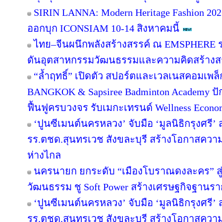
SIRIN LANNA: Modern Heritage Fashion 2
ออกบุก ICONSIAM 10-14 สิงหาคมนี้
ไทย–จีนผนึกพลังสร้างสรรค์ ณ EMSPHERE ร
ดันอุตสาหกรรมวัฒนธรรมและความคิดสร้างสรร
“ล้ำฤทธิ์” เปิดตัว สปอร์ตและเวลเนสคอมเพ
BANGKOK & Sapsiree Badminton Academy ปั
ฟื้นฟูครบวงจร รับเมกะเทรนด์ Wellness Econ
‘ปูนซีเมนต์นครหลวง’ จับมือ ‘มูลนิธิกรุงศรี’
รร.ตชด.สุนทรเวช สังขละบุรี สร้างโอกาสความเ
ห่างไกล
นครนายก ยกระดับ “เมืองโบราณดงละคร” สู่ห
วัฒนธรรม ชู Soft Power สร้างเศรษฐกิจฐานรา
‘ปูนซีเมนต์นครหลวง’ จับมือ ‘มูลนิธิกรุงศรี’
รร.ตชด.สุนทรเวช สังขละบุรี สร้างโอกาสความเ