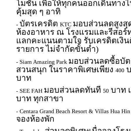
โมชั่น เพื่อให้ทุกคนออกเดินทาง
คุ้มสุด ๆ อาทิ
บัตรเครดิต
มอบส่วนลดสูงสุ
-
KTC
ห้องอาหาร ณ โรงแรมและรีสอร์ทท
แลกคะแนนตามใจ รับเครดิตเงิน
รายการ ไม่จำกัดขั้นต่ำ)
มอบส่วนลดซื้อบั
- Siam Amazing Park
สวนสนุก ในราคาพิเศษเพียง
บ
400
บาท
มอบส่วนลดทันที
บาท เ
- SEE FAH
50
บาท ทุกสาขา
- Centara Grand Beach Resort & Villas Hua Hi
จองห้องพัก
ส่วนลดพิเศษเมื่อจองโร