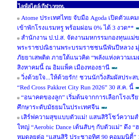
ไลฟ์สไตล์/กีฬา/ททท.
Atome ประเทศไทย จับมือ Agoda เปิดตัวแคมเปญ 
เข้าพักโรงแรมหรู พร้อมผ่อน 0% ได้ 3 งวด**
สำนักงาน ป.ป.ส. จัดงานมหกรรมกองทุนแม่ข
พระราชปณิธานพระบรมราชชนนีพันปีหลวง มุ่ง
ภัยยาเสพติด ภายใต้แนวคิด “พลังแห่งความเมต
สิงหาคมนี้ ณ อิมแพ็ค เมืองทองธานี
วิ่งด้วยใจ...ให้ด้วยรัก! ชวนนักวิ่งสัมผัสปร
“Red Cross Pakkret City Run 2026” 30 ส.ค. นี้
“อนาคตของลูก” เริ่มต้นจากการเลือกโรงเรียนที
ศึกษาระดับมัธยมในประเทศจีน
เสิร์ฟความสุขแบบตัวแม่! แสนสิริโชว์ความสำ
ใหญ่ “Aerobic Dance เต้นสับๆ กับตัวแม่” ดึง “
หมุดลุยต่อ “แสนสิริ ประชาอุทิศ 90 คอมมูนิตี้” 1