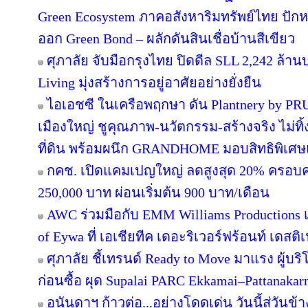
Green Ecosystem ภาคอสังหาริมทรัพย์ไทย ปักห
ออก Green Bond – ผลักดันสินเชื่อบ้านสีเขียว
ศุภาลัย จับมือกรุงไทย ปิดดีล SLL 2,242 ล้า
Living มุ่งสร้างการอยู่อาศัยอย่างยั่งยืน
ไอเอชซี ในเครือพฤกษา ดัน Plantnery by PRU
เมืองใหญ่ ชูคุณภาพ-นวัตกรรม-สร้างจริง ไม่ทิ
ที่ดิน พร้อมผนึก GRANDHOME มอบสิทธิพิเศษ
กคช. เปิดแคมเปญใหญ่ ลดสูงสุด 20% ครอบคล
250,000 บาท ผ่อนเริ่มต้น 900 บาท/เดือน
AWC ร่วมมือกับ EMM Williams Productions เต
of Eywa ที่ เอเชียทีค เดอะริเวอร์ฟร้อนท์ เดสติเ
ศุภาลัย ชี้เทรนด์ Ready to Move มาแรง ผู้บร
ก่อนซื้อ ผุด Supalai PARC Ekkamai–Pattanaka
อนันดาฯ ก้าวต่อ...อย่างโดดเด่น วันนี้สู่วันข