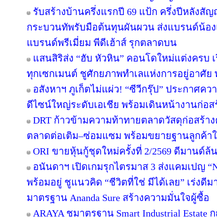
รับสร้างบ้านครึ่งแรกปี 69 แป้ก ครึ่งปีหลังสัญ
กระบวนทัพรับมือต้นทุนผันผวน ส่งแบรนด์น้อง
แบรนด์พรีเมี่ยม พีดีเฮ้าส์ รุกตลาดบน
แสนสิริส่ง “ฮับ หัวหิน” คอนโดใหม่แต่งครบ เร
ทุกเซกเมนต์ ชูศักยภาพทำเลแห่งการอยู่อาศัย
อสังหาฯ ภูเก็ตไม่แผ่ว! “ซีวีกรุ๊ป” ประกาศค
ดีไซน์ใหญ่ระดับเอเชีย พร้อมเดินหน้างานก่อสร
DRT ก้าวข้ามความท้าทายตลาดวัสดุก่อสร้างครึ
ตลาดต่อเติม–ซ่อมแซม พร้อมขยายฐานลูกค้าใ
ORI ขายหุ้นกู้ชุดใหม่ครั้งที่ 2/2569 ดีมานด์ล
อนันดาฯ เปิดเกมรุกไตรมาส 3 ส่งแคมเปญ 
พร้อมอยู่ ชูแนวคิด “ชีวิตที่ใช่ มีได้เลย” เร่
มาตรฐาน Ananda Sure สร้างความมั่นใจผู้ซื้อ
ARAYA ชูมาตรฐาน Smart Industrial Estate 