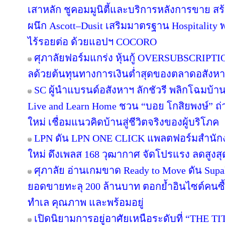
เสาหลัก ชูคอมมูนิตี้และบริการหลังการขาย สร
ผนึก Ascott–Dusit เสริมมาตรฐาน Hospitalit
ไร้รอยต่อ ด้วยแอปฯ COCORO
ศุภาลัยฟอร์มแกร่ง หุ้นกู้ OVERSUBSCRIPTION
ลด้วยต้นทุนทางการเงินต่ำสุดของตลาดอสังห
SC ผู้นำแบรนด์อสังหาฯ ลักชัวรี พลิกโฉมบ้านเ
Live and Learn Home ชวน “บอย โกสิยพงษ์” ถ่า
ใหม่ เชื่อมแนวคิดบ้านสู่ชีวิตจริงของผู้บริโภค
LPN ดัน LPN ONE CLICK แพลตฟอร์มสำนักง
ใหม่ ดึงเพลส 168 วุฒากาศ จัดโปรแรง ลดสูงสุ
ศุภาลัย อ่านเกมขาด Ready to Move ดัน Supa
ยอดขายทะลุ 200 ล้านบาท ตอกย้ำอินไซต์คนซื้อย
ทำเล คุณภาพ และพร้อมอยู่
เปิดนิยามการอยู่อาศัยเหนือระดับที่ “THE T