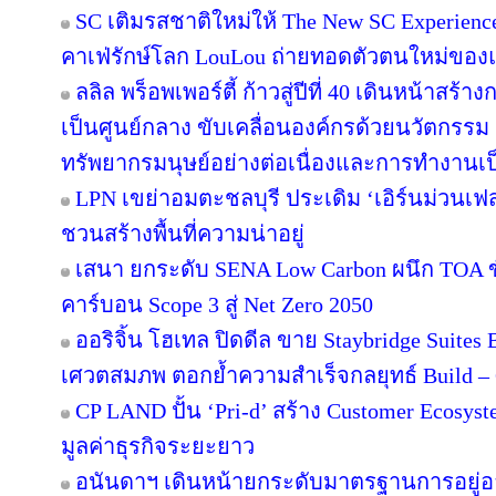
SC เติมรสชาติใหม่ให้ The New SC Experien
คาเฟ่รักษ์โลก LouLou ถ่ายทอดตัวตนใหม่ของแ
ลลิล พร็อพเพอร์ตี้ ก้าวสู่ปีที่ 40 เดินหน้าสร้า
เป็นศูนย์กลาง ขับเคลื่อนองค์กรด้วยนวัตกรร
ทรัพยากรมนุษย์อย่างต่อเนื่องและการทำงานเป
LPN เขย่าอมตะชลบุรี ประเดิม ‘เอิร์นม่วนเฟส’
ชวนสร้างพื้นที่ความน่าอยู่
เสนา ยกระดับ SENA Low Carbon ผนึก TOA ขั
คาร์บอน Scope 3 สู่ Net Zero 2050
ออริจิ้น โฮเทล ปิดดีล ขาย Staybridge Suite
เศวตสมภพ ตอกย้ำความสำเร็จกลยุทธ์ Build – O
CP LAND ปั้น ‘Pri-d’ สร้าง Customer Ecosys
มูลค่าธุรกิจระยะยาว
อนันดาฯ เดินหน้ายกระดับมาตรฐานการอยู่