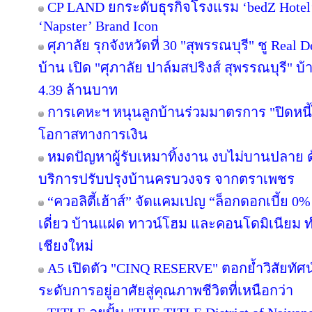
CP LAND ยกระดับธุรกิจโรงแรม ‘bedZ Hotel’ ช
‘Napster’ Brand Icon
ศุภาลัย รุกจังหวัดที่ 30 "สุพรรณบุรี" ชู Rea
บ้าน เปิด "ศุภาลัย ปาล์มสปริงส์ สุพรรณบุรี" บ้า
4.39 ล้านบาท
การเคหะฯ หนุนลูกบ้านร่วมมาตรการ "ปิดหนี้ไ
โอกาสทางการเงิน
หมดปัญหาผู้รับเหมาทิ้งงาน งบไม่บานปลาย ด
บริการปรับปรุงบ้านครบวงจร จากตราเพชร
“ควอลิตี้เฮ้าส์” จัดแคมเปญ “ล็อกดอกเบี้ย 0
เดี่ยว บ้านแฝด ทาวน์โฮม และคอนโดมิเนียม 
เชียงใหม่
A5 เปิดตัว "CINQ RESERVE" ตอกย้ำวิสัยทัศน์
ระดับการอยู่อาศัยสู่คุณภาพชีวิตที่เหนือกว่า