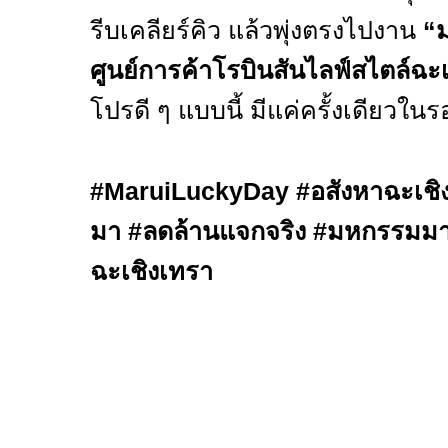
รีบเคลียร์คิว แล้วพุ่งตรงไปงาน
“
ศูนย์การค้าโรบินสันไลฟ์สไตล์ฉะ
โปรดี ๆ แบบนี้ มีแค่ครั้งเดียวในร
#MaruiLuckyDay #
อสังหาฉะเช
มา
#
ลดล้านแจกจริง
#
มหกรรมม
ฉะเชิงเทรา