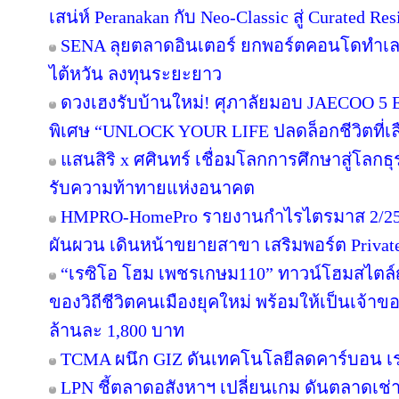
เสน่ห์ Peranakan กับ Neo-Classic สู่ Curated 
SENA ลุยตลาดอินเตอร์ ยกพอร์ตคอนโดทำเล
ไต้หวัน ลงทุนระยะยาว
ดวงเฮงรับบ้านใหม่! ศุภาลัยมอบ JAECOO 5 E
พิเศษ “UNLOCK YOUR LIFE ปลดล็อกชีวิตที่เล
แสนสิริ x ศศินทร์ เชื่อมโลกการศึกษาสู่โลกธุร
รับความท้าทายแห่งอนาคต
HMPRO-HomePro รายงานกำไรไตรมาส 2/256
ผันผวน เดินหน้าขยายสาขา เสริมพอร์ต Private B
“เรซิโอ โฮม เพชรเกษม110” ทาวน์โฮมสไตล์ญี
ของวิถีชีวิตคนเมืองยุคใหม่ พร้อมให้เป็นเจ้าของ
ล้านละ 1,800 บาท
TCMA ผนึก GIZ ดันเทคโนโลยีลดคาร์บอน เร่ง
LPN ชี้ตลาดอสังหาฯ เปลี่ยนเกม ดันตลาดเช่า