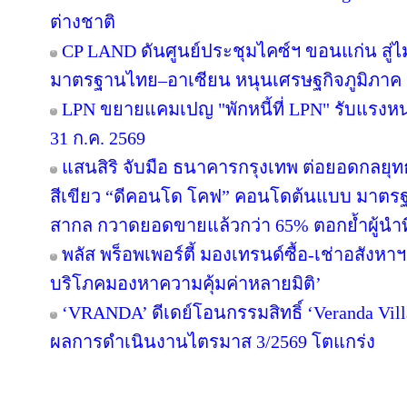
ต่างชาติ
CP LAND ดันศูนย์ประชุมไคซ์ฯ ขอนแก่น สู่ไม
มาตรฐานไทย–อาเซียน หนุนเศรษฐกิจภูมิภาค
LPN ขยายแคมเปญ "พักหนี้ที่ LPN" รับแรงหน
31 ก.ค. 2569
แสนสิริ จับมือ ธนาคารกรุงเทพ ต่อยอดกลยุทธ์คว
สีเขียว “ดีคอนโด โคฟ” คอนโดต้นแบบ มาตร
สากล กวาดยอดขายแล้วกว่า 65% ตอกย้ำผู้นำที่ไ
พลัส พร็อพเพอร์ตี้ มองเทรนด์ซื้อ-เช่าอสังหาฯ 
บริโภคมองหาความคุ้มค่าหลายมิติ’
‘VRANDA’ ดีเดย์โอนกรรมสิทธิ์ ‘Veranda Villas
ผลการดำเนินงานไตรมาส 3/2569 โตแกร่ง