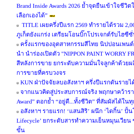
Brand Inside Awards 2026 ย้ำจุดยืนเข้าใจชีวิตใน
เลือกเองได้”
TITLE เผยครึ่งปีแรก 2569 ทำรายได้รวม 2,0
ภูเก็ตยังแกร่ง เตรียมโอนบิ๊กโปรเจกต์รับไฮซีซ
ครั้งแรกของอุตสาหกรรมสีไทย นิปปอนเพนต์ผน
นำ นำร่องเปิดตัว "NIPPON PAINT WORRY F
สีหลังการขาย ยกระดับความมั่นใจลูกค้าด้วย
การขายที่ครบวงจร
KUN ฝ่าปัจจัยลบอสังหาฯ ครึ่งปีแรกดันรายไ
จากแนวคิดสู่ประสบการณ์จริง พฤกษาคว้ารางว
Award” ตอกย้ำ “อยู่ดี...ทั้งชีวิต” ที่สัมผัสได้ในท
อสังหาฯ รายแรก! ‘แสนสิริ’ ผนึก ‘ไดกิ้น’ ปั้
Lifecycle’ ยกระดับสารทำความเย็นหมุนเวียน ขั
ขั้น