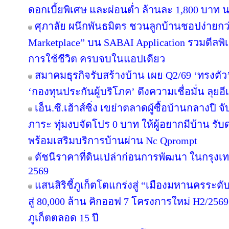
ดอกเบี้ยพิเศษ และผ่อนต่ำ ล้านละ 1,800 บาท 
ศุภาลัย ผนึกพันธมิตร ชวนลูกบ้านชอปง่ายกว่า
Marketplace” บน SABAI Application รวมดีลพิ
การใช้ชีวิต ครบจบในแอปเดียว
สมาคมธุรกิจรับสร้างบ้าน เผย Q2/69 ‘ทรงตัว
‘กองทุนประกันผู้บริโภค’ ดึงความเชื่อมั่น ลุยอ
เอ็น.ซี.เฮ้าส์ซิ่ง เขย่าตลาดผู้ซื้อบ้านกลางป
ภาระ ทุ่มงบจัดโปร 0 บาท ให้ผู้อยากมีบ้าน รับ
พร้อมเสริมบริการบ้านผ่าน Nc Qprompt
ดัชนีราคาที่ดินเปล่าก่อนการพัฒนา ในกรุงเ
2569
แสนสิริชี้ภูเก็ตโตแกร่งสู่ “เมืองมหานครระ
สู่ 80,000 ล้าน คิกออฟ 7 โครงการใหม่ H2/2569
ภูเก็ตตลอด 15 ปี