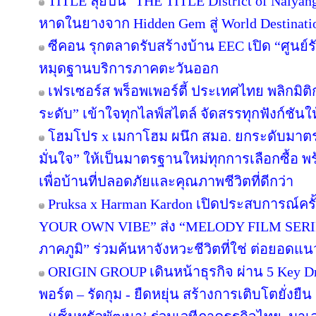
TITLE ลุยปั้น "THE TITLE District of Naiyan
หาดในยางจาก Hidden Gem สู่ World Destinati
ซีคอน รุกตลาดรับสร้างบ้าน EEC เปิด “ศูนย์
หมุดฐานบริการภาคตะวันออก
เฟรเซอร์ส พร็อพเพอร์ตี้ ประเทศไทย พลิกมิติก
ระดับ” เข้าใจทุกไลฟ์สไตล์ จัดสรรทุกฟังก์ชันใ
โฮมโปร x เมกาโฮม ผนึก สมอ. ยกระดับมาตร
มั่นใจ” ให้เป็นมาตรฐานใหม่ทุกการเลือกซื้อ 
เพื่อบ้านที่ปลอดภัยและคุณภาพชีวิตที่ดีกว่า
Pruksa x Harman Kardon เปิดประสบการณ์คร
YOUR OWN VIBE” ส่ง “MELODY FILM SERIE
ภาคภูมิ” ร่วมค้นหาจังหวะชีวิตที่ใช่ ต่อยอดแนวคิด
ORIGIN GROUP เดินหน้าธุรกิจ ผ่าน 5 Key Dr
พอร์ต – รัดกุม - ยืดหยุ่น สร้างการเติบโตยั่งยืน