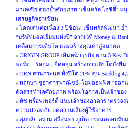
‘เซ็นทรัลพัฒนา’ ร่วมเวทีภาคธุรกิจไทย–มา
มาเลเซีย ตอกย้ำศักยภาพ ‘เซ็นทรัล ไอซิตี้’ 
เศรษฐกิจอาเซียน
โดดเด่นต่อเนื่อง 3 ปีซ้อน! เซ็นทรัลพัฒนา ย้
“บริษัทยอดเยี่ยมแห่งปี” จากเวที Money & Ban
เคลื่อนการเติบโต และสร้างคุณค่าสู่อนาคต
ORIGIN GROUP เดินหน้าธุรกิจ ผ่าน 5 Key Dr
พอร์ต – รัดกุม - ยืดหยุ่น สร้างการเติบโตยั่งยืน
ORN สวนกระแส ทั้งปีโต 20% ตุน Backlog 4,2
พฤกษา ชูอาคารพาณิชย์–โฮมออฟฟิศ “ออกแบบเพ
คัดสรรทำเลศักยภาพ พร้อมโอกาสเป็นเจ้าของ
ทัช พร็อพเพอร์ตี้ แนะเจ้าของอาคาร ‘ตรว
ความปลอดภัย ลดความเสี่ยงผู้ใช้อาคาร
ศุภาลัย คราม ศรีสุนทร ภูเก็ต กระแสตอบรับ