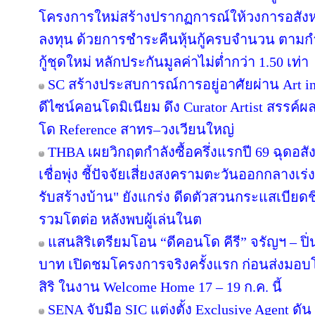
โครงการใหม่สร้างปรากฏการณ์ให้วงการอสังห
ลงทุน ด้วยการชำระคืนหุ้นกู้ครบจำนวน ตาม
กู้ชุดใหม่ หลักประกันมูลค่าไม่ต่ำกว่า 1.50 เท่า
SC สร้างประสบการณ์การอยู่อาศัยผ่าน Art in
ดีไซน์คอนโดมิเนียม ดึง Curator Artist สรรค
โด Reference สาทร–วงเวียนใหญ่
THBA เผยวิกฤตกำลังซื้อครึ่งแรกปี 69 ฉุดอสั
เชื่อพุ่ง ชี้ปัจจัยเสี่ยงสงครามตะวันออกกลางเ
รับสร้างบ้าน" ยังแกร่ง ดีดตัวสวนกระแสเบียดชิ
รวมโตต่อ หลังพบผู้เล่นในต
แสนสิริเตรียมโอน “ดีคอนโด คีรี” จรัญฯ – ปิ่
บาท เปิดชมโครงการจริงครั้งแรก ก่อนส่ง
สิริ ในงาน Welcome Home 17 – 19 ก.ค. นี้
SENA จับมือ SIC แต่งตั้ง Exclusive Agent ดั