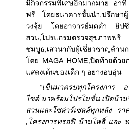
มีกิจกรรมพิเศษอีกมากมาย อาทิ
ฟรี โดยธนาคารชั้นนำ
,
ปรึกษาผู
วงจุ้ย โดยอาจารย์มดดำ ยิปซีค
สวน,โปรแกรมตรวจสุขภาพฟรี เพ
ชมบูธ,เสวนากับผู้เชี่ยวชาญด้านกา
โดย
MAGA HOME
,ปิดท้ายด้ว
แสดงเต้นของเด็ก ๆ อย่างอบอุ่น
“เข็นมาครบทุกโครงการ อา
ไซด์ มาพร้อมโปรโมชั่น เปิดบ้า
สวนและโซล่าร์เซลล์ทุกหลัง ร
,โครงการทรอฟี บ้านโพธิ์ และ ท