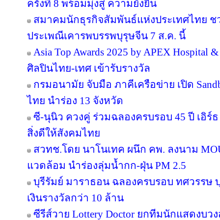
ครั้งที่ 8 พร้อมมุ่งสู่ ความยั่งยืน
สมาคมนักธุรกิจสัมพันธ์แห่งประเทศไทย 
ประเพณีเคารพบรรพบุรุษจีน 7 ส.ค. นี้
Asia Top Awards 2025 by APEX Hospital & C
ศิลปินไทย-เทศ เข้ารับรางวัล
กรมอนามัย จับมือ ภาคีเครือข่าย เปิด San
ไทย นำร่อง 13 จังหวัด
ซี-นุนิว ควงคู่ ร่วมฉลองครบรอบ 45 ปี เอิร
สิ่งดีให้สังคมไทย
สวทช.โดย นาโนเทค ผนึก คพ. ลงนาม MOU 
แวดล้อม นำร่องลุ่มน้ำกก-ฝุ่น PM 2.5
บุรีรัมย์ มาราธอน ฉลองครบรอบ ทศวรรษ บุ
เงินรางวัลกว่า 10 ล้าน
ซีรีส์วาย Lottery Doctor ยกทีมนักแสดงบว