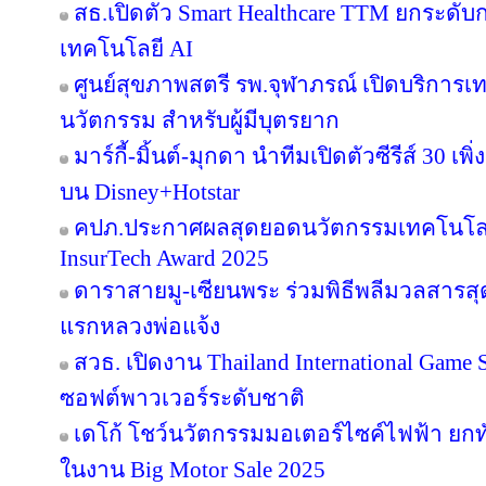
สธ.เปิดตัว Smart Healthcare TTM ยกระดั
เทคโนโลยี AI
ศูนย์สุขภาพสตรี รพ.จุฬาภรณ์ เปิดบริการเทค
นวัตกรรม สำหรับผู้มีบุตรยาก
มาร์กี้-มิ้นต์-มุกดา นำทีมเปิดตัวซีรีส์ 30 เพิ
บน Disney+Hotstar
คปภ.ประกาศผลสุดยอดนวัตกรรมเทคโนโลย
InsurTech Award 2025
ดาราสายมู-เซียนพระ ร่วมพิธีพลีมวลสารสุดข
แรกหลวงพ่อแจ้ง
สวธ. เปิดงาน Thailand International Game 
ซอฟต์พาวเวอร์ระดับชาติ
เดโก้ โชว์นวัตกรรมมอเตอร์ไซค์ไฟฟ้า ยกทัพ
ในงาน Big Motor Sale 2025