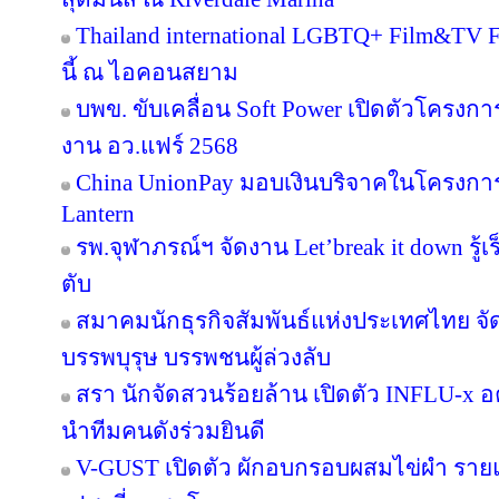
Thailand international LGBTQ+ Film&TV Fest
นี้ ณ ไอคอนสยาม
บพข. ขับเคลื่อน Soft Power เปิดตัวโครงก
งาน อว.แฟร์ 2568
China UnionPay มอบเงินบริจาคในโครงการ P
Lantern
รพ.จุฬาภรณ์ฯ จัดงาน Let’break it down รู้เ
ตับ
สมาคมนักธุรกิจสัมพันธ์แห่งประเทศไทย จัด
บรรพบุรุษ บรรพชนผู้ล่วงลับ
สรา นักจัดสวนร้อยล้าน เปิดตัว INFLU-x อค
นำทีมคนดังร่วมยินดี
V-GUST เปิดตัว ผักอบกรอบผสมไข่ผำ ราย