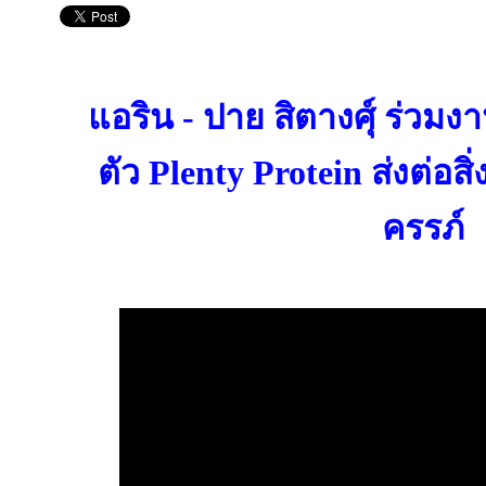
แอริน - ปาย สิตางศุ์ ร่วมงา
ตัว Plenty Protein ส่งต่อสิ่
ครรภ์