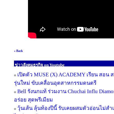
« Back
ข่าวสังคมธุรกิจ on Youtube
เปิดตัว MUSE (X) ACADEMY เรียน สอน สร้
รุ่นใหม่ ขับเคลื่อนอุตสาหกรรมดนตรี
Bell รังนกแท้ ร่วมงาน Chuchai Influ Diam
อร่อย สุดพรีเมียม
วุ้นเส้น ลุ้นท้องปีนี้ รับเคยผสมตัวอ่อนไม่สำ