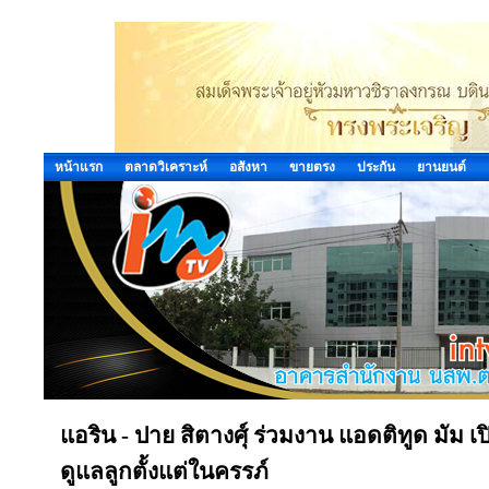
หน้าแรก
ตลาดวิเคราะห์
อสังหา
ขายตรง
ประกัน
ยานยนต์
แอริน - ปาย สิตางศุ์ ร่วมงาน แอดติทูด มัม เปิ
ดูแลลูกตั้งแต่ในครรภ์