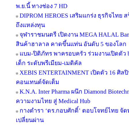
พ.ย.นี้ ทางช่อง 7 HD
DIPROM HEROES เสริมแกร่ง ธุรกิจไทย สร้า
ถึงแหล่งทุน
จุฬาราชมนตรี เปิดงาน MEGA HALAL Ban
สินค้าฮาลาล คาดขึ้นแท่น อันดับ 5 ของโลก
แบม-ปิติภัทร พาครอบครัว ร่วมงานเปิดตัว 
เด็ก ระดับพรีเมียม-เมดิคัล
XEBIS ENTERTAINMENT เปิดตัว 16 ศิลปิน
คอนเทนต์จัดเต็ม
K.N.A. Inter Pharma ผนึก Diamond Biotec
ความงามไทย สู่ Medical Hub
กางตำรา ‘ดร.กอบศักดิ์’ ตอบโจทย์ไทย จัดท
เปลี่ยนผ่าน