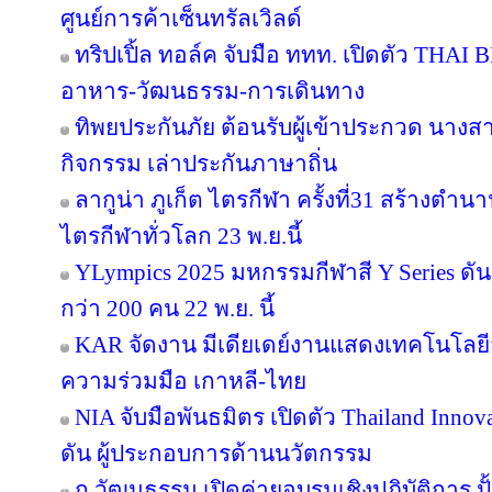
ศูนย์การค้าเซ็นทรัลเวิลด์
ทริปเปิ้ล ทอล์ค จับมือ ททท. เปิดตัว THAI 
อาหาร-วัฒนธรรม-การเดินทาง
ทิพยประกันภัย ต้อนรับผู้เข้าประกวด นางสา
กิจกรรม เล่าประกันภาษาถิ่น
ลากูน่า ภูเก็ต ไตรกีฬา ครั้งที่31 สร้างตำน
ไตรกีฬาทั่วโลก 23 พ.ย.นี้
YLympics 2025 มหกรรมกีฬาสี Y Series ดัน
กว่า 200 คน 22 พ.ย. นี้
KAR จัดงาน มีเดียเดย์งานแสดงเทคโนโลยี
ความร่วมมือ เกาหลี-ไทย
NIA จับมือพันธมิตร เปิดตัว Thailand Inno
ดัน ผู้ประกอบการด้านนวัตกรรม
ก.วัฒนธรรม เปิดค่ายอบรมเชิงปฏิบัติการ ปั