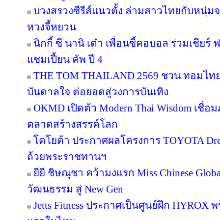
บวงสรวงซีรีส์แนวตั้ง ล่ามสาวไทยกับหนุ่ม
หวงจี้หยวน
นิกกี้ ซี นานิ เต๋า เพื่อนซี้คอบอล ร่วมเชียร
แชมเปี้ยน คัพ ปี 4
THE TOM THAILAND 2569 ชวน ทอมไทย โ
บันดาลใจ ต่อยอดสู่วงการบันเทิง
OKMD เปิดตัว Modern Thai Wisdom เชื่อมภู
ตลาดสร้างสรรค์โลก
โตโยต้า ประกาศผลโครงการ TOYOTA Dream 
ถ้วยพระราชทานฯ
ยียี ชิษณุชา คว้ามงแรก Miss Chinese Glob
วัฒนธรรม สู่ New Gen
Jetts Fitness ประกาศเป็นศูนย์ฝึก HYROX พร้