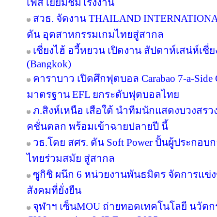
เฟส เยี่ยมชมโรงงาน
สวธ. จัดงาน THAILAND INTERNATIO
ดัน อุตสาหกรรมเกมไทยสู่สากล
เซี่ยงไฮ้ อวี้หยวน เปิดงาน สัปดาห์เสน่ห์เซี
(Bangkok)
คาราบาว เปิดศึกฟุตบอล Carabao 7-a-Side
มาตรฐาน EFL ยกระดับฟุตบอลไทย
ภ.สิงห์เหนือ เสือใต้ นำทีมนักแสดงบวงสร
คชั่นตลก พร้อมเข้าฉายปลายปี นี้
วธ.โดย สศร. ดัน Soft Power ปั้นผู้ประกอบก
ไทยร่วมสมัย สู่สากล
ซูกิชิ ผนึก 6 หน่วยงานพันธมิตร จัดการแข่
สังคมที่ยั่งยืน
จุฬาฯ เซ็นMOU ถ่ายทอดเทคโนโลยี นวัตก