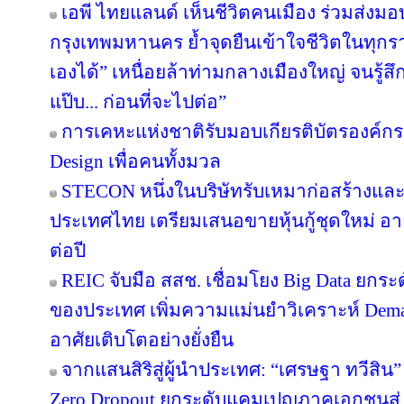
เอพี ไทยแลนด์ เห็นชีวิตคนเมือง ร่วมส่งมอบ ‘
กรุงเทพมหานคร ย้ำจุดยืนเข้าใจชีวิตในทุกรายล
เองได้” เหนื่อยล้าท่ามกลางเมืองใหญ่ จนรู้สึก
แป๊บ... ก่อนที่จะไปต่อ”
การเคหะแห่งชาติรับมอบเกียรติบัตรองค์กรต
Design เพื่อคนทั้งมวล
STECON หนึ่งในบริษัทรับเหมาก่อสร้างแ
ประเทศไทย เตรียมเสนอขายหุ้นกู้ชุดใหม่ อายุ
ต่อปี
REIC จับมือ สสช. เชื่อมโยง Big Data ยกระ
ของประเทศ เพิ่มความแม่นยำวิเคราะห์ Deman
อาศัยเติบโตอย่างยั่งยืน
จากแสนสิริสู่ผู้นำประเทศ: “เศรษฐา ทวีสิน”
Zero Dropout ยกระดับแคมเปญภาคเอกชนสู่ 