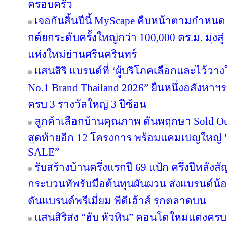
ครอบครัว
เจอกันสิ้นปีนี้ MyScape คืบหน้าตามกำหน
กต์ยกระดับครั้งใหญ่กว่า 100,000 ตร.ม. มุ่งสู่
แห่งใหม่ย่านศรีนครินทร์
แสนสิริ แบรนด์ที่ ‘ผู้บริโภคเลือกและไว้วาง
No.1 Brand Thailand 2026” ยืนหนึ่งอสังหา
ครบ 3 รางวัลใหญ่ 3 ปีซ้อน
ลูกค้าเลือกบ้านคุณภาพ ดันพฤกษา Sold Out
สุดท้ายอีก 12 โครงการ พร้อมแคมเปญใหญ
SALE”
รับสร้างบ้านครึ่งแรกปี 69 แป้ก ครึ่งปีหลังส
กระบวนทัพรับมือต้นทุนผันผวน ส่งแบรนด์น้
ดันแบรนด์พรีเมี่ยม พีดีเฮ้าส์ รุกตลาดบน
แสนสิริส่ง “ฮับ หัวหิน” คอนโดใหม่แต่งครบ เ