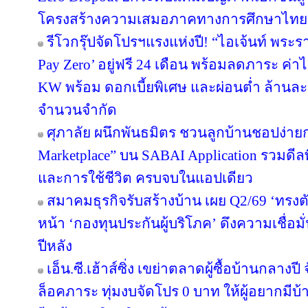
โครงสร้างความเสมอภาคทางการศึกษาไทย
รีโวกรุ๊ปจัดโปรฯแรงแห่งปี! “ไอเจ้นท์ พระ
Pay Zero’ อยู่ฟรี 24 เดือน พร้อมลดภาระ ค่าไ
KW พร้อม ดอกเบี้ยพิเศษ และผ่อนต่ำ ล้านละ 
จำนวนจำกัด
ศุภาลัย ผนึกพันธมิตร ชวนลูกบ้านชอปง่ายกว
Marketplace” บน SABAI Application รวมดีลพ
และการใช้ชีวิต ครบจบในแอปเดียว
สมาคมธุรกิจรับสร้างบ้าน เผย Q2/69 ‘ทรงตั
หน้า ‘กองทุนประกันผู้บริโภค’ ดึงความเชื่อมั
ปีหลัง
เอ็น.ซี.เฮ้าส์ซิ่ง เขย่าตลาดผู้ซื้อบ้านกลา
ล็อคภาระ ทุ่มงบจัดโปร 0 บาท ให้ผู้อยากมีบ้