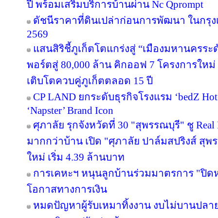
ปี พร้อมเสริมบริการบ้านผ่าน Nc Qprompt
ดัชนีราคาที่ดินเปล่าก่อนการพัฒนา ในกรุ
2569
แสนสิริชี้ภูเก็ตโตแกร่งสู่ “เมืองมหานครร
พอร์ตสู่ 80,000 ล้าน คิกออฟ 7 โครงการใหม่
เติบโตควบคู่ภูเก็ตตลอด 15 ปี
CP LAND ยกระดับธุรกิจโรงแรม ‘bedZ Hotel’
‘Napster’ Brand Icon
ศุภาลัย รุกจังหวัดที่ 30 "สุพรรณบุรี" ชู Re
มากกว่าบ้าน เปิด "ศุภาลัย ปาล์มสปริงส์ สุพรร
ใหม่ เริ่ม 4.39 ล้านบาท
การเคหะฯ หนุนลูกบ้านร่วมมาตรการ "ปิดหนี
โอกาสทางการเงิน
หมดปัญหาผู้รับเหมาทิ้งงาน งบไม่บานปลาย