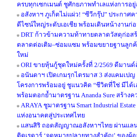
ครบทุกเซกเมนต์ ชูศักยภาพทำเลแห่งการอยู่
อสังหาฯ ภูเก็ตไม่แผ่ว! “ซีวีกรุ๊ป” ประกา
ดีไซน์ใหญ่ระดับเอเชีย พร้อมเดินหน้างานก่อ
DRT ก้าวข้ามความท้าทายตลาดวัสดุก่อสร้างค
ตลาดต่อเติม–ซ่อมแซม พร้อมขยายฐานลูกค้
ใหม่
ORI ขายหุ้นกู้ชุดใหม่ครั้งที่ 2/2569 ดีมาน
อนันดาฯ เปิดเกมรุกไตรมาส 3 ส่งแคมเป
โครงการพร้อมอยู่ ชูแนวคิด “ชีวิตที่ใช่ มีไ
พร้อมตอกย้ำมาตรฐาน Ananda Sure สร้างความ
ARAYA ชูมาตรฐาน Smart Industrial Estat
แห่งอนาคตสู่ประเทศไทย
แสนสิริ ถอดสัญญาณอสังหาฯไทย ผ่านแลนด์
ติดเรดาร์ ‘จุดหมายปลายทางสำคัญ’ ของผู้อย