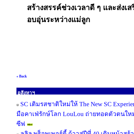
สร้างสรรค์ช่วงเวลาดี ๆ และส่งเส
อบอุ่นระหว่างแม่ลูก
« Back
อสังหาฯ
SC เติมรสชาติใหม่ให้ The New SC Experi
มือคาเฟ่รักษ์โลก LouLou ถ่ายทอดตัวตนใหม
ซีฟ
ลลิล พร็อพเพอร์ตี้ ก้าวสู่ปีที่ 40 เดินหน้าสร