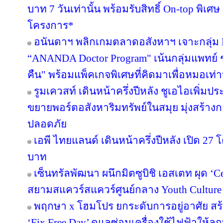
บาท 7 วันเท่านั้น พร้อมรับสิทธิ์ On-top พิเ
โครงการ*
อนันดาฯ พลิกเกมตลาดอสังหาฯ เจาะกลุ่ม Nic
“ANANDA Doctor Program" เน้นกลุ่มแพทย์ 
คืน" พร้อมแพ็คเกจพิเศษที่คิดมาเพื่อหมอเท่าน
รูมเควสท์ เดินหน้าครึ่งปีหลัง ชูเอไอเพิ่มป
ขยายพอร์ตอสังหาริมทรัพย์ในสมุย มุ่งสร้
ปลอดภัย
เอพี ไทยแลนด์ เดินหน้าครึ่งปีหลัง เปิด 27
บาท
เซ็นทรัลพัฒนา ผนึกมิตซูบิชิ เอสเตท ผุด ‘
สยามสแควร์สแควร์ศูนย์กลาง Youth Culture
พฤกษา x โฮมโปร ยกระดับการอยู่อาศัย สร้า
‘Fix Free Day’ ดูแลซ่อมเครื่องใช้ไฟฟ้าให้ลูกบ้