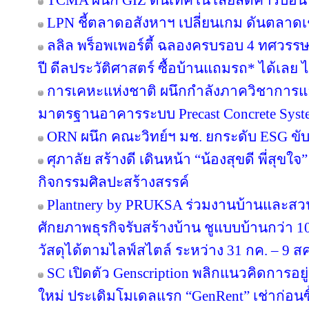
TCMA ผนึก GIZ ดันเทคโนโลยีลดคาร์บอน เร
LPN ชี้ตลาดอสังหาฯ เปลี่ยนเกม ดันตลาดเช
ลลิล พร็อพเพอร์ตี้ ฉลองครบรอบ 4 ทศวรรษ 
ปี ดีลประวัติศาสตร์ ซื้อบ้านแถมรถ* ได้เลย ไม
การเคหะแห่งชาติ ผนึกกำลังภาควิชาการแล
มาตรฐานอาคารระบบ Precast Concrete Syst
ORN ผนึก คณะวิทย์ฯ มช. ยกระดับ ESG ขับเค
ศุภาลัย สร้างดี เดินหน้า “น้องสุขดี พี่สุขใ
กิจกรรมศิลปะสร้างสรรค์
Plantnery by PRUKSA ร่วมงานบ้านและสวน
ศักยภาพธุรกิจรับสร้างบ้าน ชูแบบบ้านกว่า 10
วัสดุได้ตามไลฟ์สไตล์ ระหว่าง 31 กค. – 9 ส
SC เปิดตัว Genscription พลิกแนวคิดการอยู
ใหม่ ประเดิมโมเดลแรก “GenRent” เช่าก่อนซื