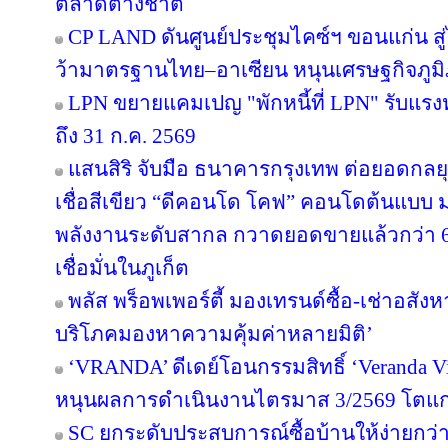
ตลาดต่างชาติ
CP LAND ดันศูนย์ประชุมไคซ์ฯ ขอนแก่น สู่
ว้ามาตรฐานไทย–อาเซียน หนุนเศรษฐกิจภูม
LPN ขยายแคมเปญ "พักหนี้ที่ LPN" รับแรง
ถึง 31 ก.ค. 2569
แสนสิริ จับมือ ธนาคารกรุงเทพ ต่อยอดกลยุทธ
เชื่อสีเขียว “ดีคอนโด โคฟ” คอนโดต้นแบ
พลังงานระดับสากล กวาดยอดขายแล้วกว่า 65
เชื่อมั่นในภูเก็ต
พลัส พร็อพเพอร์ตี้ มองเทรนด์ซื้อ-เช่าอสังหา
บริโภคมองหาความคุ้มค่าหลายมิติ’
‘VRANDA’ ดีเดย์โอนกรรมสิทธิ์ ‘Veranda Vill
หนุนผลการดำเนินงานไตรมาส 3/2569 โตแก
SC ยกระดับประสบการณ์ซื้อบ้านให้ง่ายกว่า