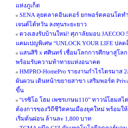
แห่งภูเก็ต
SENA ลุยตลาดอินเตอร์ ยกพอร์ตคอนโดทำ
เจนต์ไต้หวัน ลงทุนระยะยาว
ดวงเฮงรับบ้านใหม่! ศุภาลัยมอบ JAECOO 5 
แคมเปญพิเศษ “UNLOCK YOUR LIFE ปลดล็อก
แสนสิริ x ศศินทร์ เชื่อมโลกการศึกษาสู่โลกธุ
พร้อมรับความท้าทายแห่งอนาคต
HMPRO-HomePro รายงานกำไรไตรมาส 2/2
ผันผวน เดินหน้าขยายสาขา เสริมพอร์ต Private
ขึ้น
“เรซิโอ โฮม เพชรเกษม110” ทาวน์โฮมสไตล์ญ
ต้องการของวิถีชีวิตคนเมืองยุคใหม่ พร้อมให้
เริ่มต้นผ่อน ล้านละ 1,800 บาท