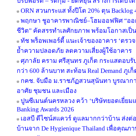
ปรับพอร์ต – รัดกุม - ยืดหยุ่น สร้างการเติบโตย
ORN สวนกระแส ทั้งปีโต 20% ตุน Backlog 4
พฤกษา ชูอาคารพาณิชย์–โฮมออฟฟิศ “ออกแบบ
ชีวิต” คัดสรรทำเลศักยภาพ พร้อมโอกาสเป็น
ทัช พร็อพเพอร์ตี้ แนะเจ้าของอาคาร ‘ต
ย้ำความปลอดภัย ลดความเสี่ยงผู้ใช้อาคาร
ศุภาลัย คราม ศรีสุนทร ภูเก็ต กระแสตอบร
กว่า 600 ล้านบาท สะท้อน Real Demand ภูเก็
กคช. จับมือ ม.ราชภัฏสวนสุนันทา บูรณากา
อาศัย ชุมชน และเมือง
ปูนซีเมนต์นครหลวง คว้า ‘บริษัทยอดเยี่ยม
Banking Awards 2026
เอสบี ดีไซน์สแควร์ ดูแลมากกว่าบ้าน ส่ง
บ้านจาก De Hygienique Thailand เพื่อคุณภา