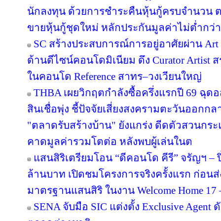
นักลงทุน ด้วยการชำระคืนหุ้นกู้ครบจำนว
ขายหุ้นกู้ชุดใหม่ หลักประกันมูลค่าไม่ต่ำกว่า
SC สร้างประสบการณ์การอยู่อาศัยผ่าน Art i
ด้านดีไซน์คอนโดมิเนียม ดึง Curator Artist 
ในคอนโด Reference สาทร–วงเวียนใหญ่
THBA เผยวิกฤตกำลังซื้อครึ่งแรกปี 69 ฉุด
สินเชื่อพุ่ง ชี้ปัจจัยเสี่ยงสงครามตะวันออกก
"ตลาดรับสร้างบ้าน" ยังแกร่ง ดีดตัวสวนกระแส
คาดมูลค่ารวมโตต่อ หลังพบผู้เล่นในต
แสนสิริเตรียมโอน “ดีคอนโด คีรี” จรัญฯ – ป
ล้านบาท เปิดชมโครงการจริงครั้งแรก ก่อ
มาตรฐานแสนสิริ ในงาน Welcome Home 17 – 1
SENA จับมือ SIC แต่งตั้ง Exclusive Agent ด