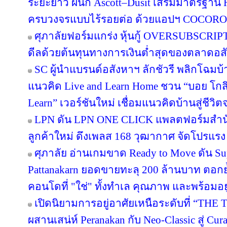
ระยะยาว ผนึก Ascott–Dusit เสริมมาตรฐาน H
ครบวงจรแบบไร้รอยต่อ ด้วยแอปฯ COCORO
ศุภาลัยฟอร์มแกร่ง หุ้นกู้ OVERSUBSCRIPT
ดีลด้วยต้นทุนทางการเงินต่ำสุดของตลาดอส
SC ผู้นำแบรนด์อสังหาฯ ลักชัวรี พลิกโฉมบ้าน
แนวคิด Live and Learn Home ชวน “บอย โกสิ
Learn” เวอร์ชันใหม่ เชื่อมแนวคิดบ้านสู่ชีวิต
LPN ดัน LPN ONE CLICK แพลตฟอร์มสำน
ลูกค้าใหม่ ดึงเพลส 168 วุฒากาศ จัดโปรแรง
ศุภาลัย อ่านเกมขาด Ready to Move ดัน S
Pattanakarn ยอดขายทะลุ 200 ล้านบาท ตอกย้
คอนโดที่ "ใช่" ทั้งทำเล คุณภาพ และพร้อมอยู
เปิดนิยามการอยู่อาศัยเหนือระดับที่ “THE 
ผสานเสน่ห์ Peranakan กับ Neo-Classic สู่ C