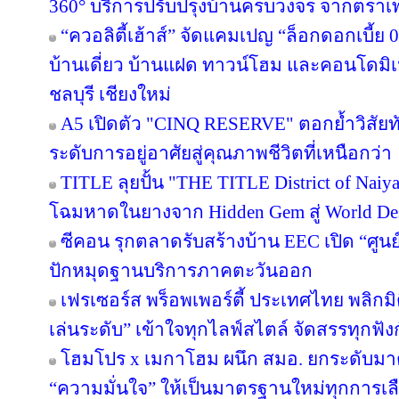
360° บริการปรับปรุงบ้านครบวงจร จากตราเ
“ควอลิตี้เฮ้าส์” จัดแคมเปญ “ล็อกดอกเบี้ย
บ้านเดี่ยว บ้านแฝด ทาวน์โฮม และคอนโดมิ
ชลบุรี เชียงใหม่
A5 เปิดตัว "CINQ RESERVE" ตอกย้ำวิสัยทั
ระดับการอยู่อาศัยสู่คุณภาพชีวิตที่เหนือกว่า
TITLE ลุยปั้น "THE TITLE District of Naiy
โฉมหาดในยางจาก Hidden Gem สู่ World Des
ซีคอน รุกตลาดรับสร้างบ้าน EEC เปิด “ศูนย
ปักหมุดฐานบริการภาคตะวันออก
เฟรเซอร์ส พร็อพเพอร์ตี้ ประเทศไทย พลิกมิต
เล่นระดับ” เข้าใจทุกไลฟ์สไตล์ จัดสรรทุกฟัง
โฮมโปร x เมกาโฮม ผนึก สมอ. ยกระดับมาต
“ความมั่นใจ” ให้เป็นมาตรฐานใหม่ทุกการเลือ