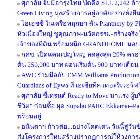
ศุภาลัย จับมือกรุงไทย ปิดดีล SLL 2,242 ล
Green Living มุ่งสร้างการอยู่อาศัยอย่างยั่งยื
ไอเอชซี ในเครือพฤกษา ดัน Plantnery by P
หัวเมืองใหญ่ ชูคุณภาพ-นวัตกรรม-สร้างจริง 
เจ้าของที่ดิน พร้อมผนึก GRANDHOME มอบส
กคช. เปิดแคมเปญใหญ่ ลดสูงสุด 20% ครอบ
ต้น 250,000 บาท ผ่อนเริ่มต้น 900 บาท/เดือน
AWC ร่วมมือกับ EMM Williams Productions 
Guardians of Eywa ที่ เอเชียทีค เดอะริเวอร์ฟ
ศุภาลัย ชี้เทรนด์ Ready to Move มาแรง ผู
ชีวิต" ก่อนซื้อ ผุด Supalai PARC Ekkamai–P
พร้อมอยู่
อนันดาฯ ก้าวต่อ...อย่างโดดเด่น วันนี้สู่วั
ส่งโครงการใหม่สร้างปรากฏการณ์ให้วงการอ