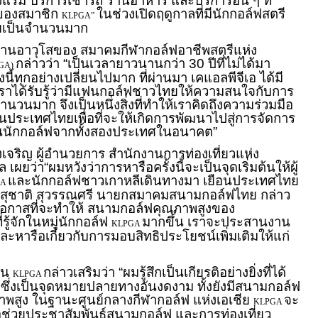
รม บริการเช่ารถ ร้านอาหาร และบริการอื่น ๆ ที่
งของสมาชิก
ในช่วงเปิดฤดูกาลที่มีนักกอล์ฟสตรี
KLPGA”
ไทยเป็นจำนวนมาก
ธานอาวุโสของ สมาคมกีฬากอล์ฟอาชีพสตรีแห่ง
กล่าวว่า “เป็นเวลายาวนานกว่า 30 ปีที่ไม่ได้มา
GA)
ี้ทุกอย่างเปลี่ยนไปมาก ที่ผ่านมา เคแอลพีจีเอ ได้มี
ย เราได้รับรู้ว่ามีแฟนกอล์ฟชาวไทยให้ความสนใจกับการ
ำนวนมาก จึงเป็นหนึ่งสิ่งที่ทำให้เราคิดถึงความร่วมมือ
ประเทศไทยเพื่อที่จะให้เกิดการพัฒนาไปสู่การจัดการ
ยนนักกอล์ฟจากทั้งสองประเทศในอนาคต”
จริญ ผู้อำนวยการ สำนักงานการท่องเที่ยวแห่ง
ยว่า“ผมหวังว่าการหารือครั้งนี้จะเป็นจุดเริ่มต้นให้ผู้
และนักกอล์ฟชาวเกาหลีเดินทางมา เยือนประเทศไทย
GA
นายสุชาติ สุวรรณศรี นายกสมาคมสนามกอล์ฟไทย กล่าว
้มีโอกาสที่จะทำให้ สนามกอล์ฟคุณภาพสูงของ
ู้จักในหมู่นักกอล์ฟ
มากขึ้น เราจะประสานงาน
KLPGA
หารือเกี่ยวกับการมอบสิทธิประโยชน์เพิ่มเติมให้แก่
าน
กล่าวเสริมว่า “ผมรู้สึกเป็นเกียรติอย่างยิ่งที่ได้
KLPGA
ซึ่งเป็นจุดหมายปลายทางอันงดงาม ทั้งยังมีสนามกอล์ฟ
สูง ในฐานะศูนย์กลางกีฬากอล์ฟ แห่งเอเชีย
จะ
KLPGA
ื่อช่วยประชาสัมพันธ์สนามกอล์ฟ และการท่องเที่ยว