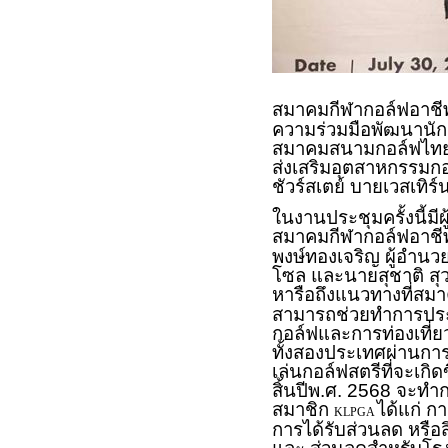
สมาคมกีฬากอล์ฟอาชีพ
ความร่วมมือพัฒนานักก
สมาคมสนามกอล์ฟไทย 
ส่งเสริมอุตสาหกรรมกอ
ชัวร์สเตย์ บายเวสเทิร์
ในงานประชุมครั้งนี้มี
สมาคมกีฬากอล์ฟอาชีพ
พงษ์ทองเจริญ ผู้อำน
โซล และนายสุชาติ ส
หารือถึงแนวทางที่สม
สามารถช่วยทำการประช
กอล์ฟและการท่องเที่ย
ทั้งสองประเทศผ่านการ
เล่นกอล์ฟสตรีที่จะเก
สิ้นปีพ.ศ. 2568 จะท
สมาชิก
ได้แก่ 
KLPGA
การได้รับส่วนลด หรือ