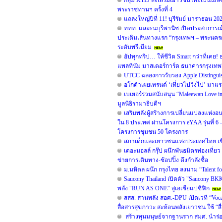
กลุ่ม KTIS ส่งเสริมเยาวชนไทยเป็นนักค
พระราชทานฯ ครั้งที่ 4
แถลงใหญ่ปีที่ 11! บุรีรัมย์ มาราธอน 202
ททท. และธนบุรีพานิช เปิดประสบการณ์ 
ประเดิมเส้นทางแรก “กรุงเทพฯ – พระนครศ
ระดับพรีเมียม
อัปทุกทริป… ให้ชีวิต Smart กว่าที่เคย!
แพลทินัม มาสเตอร์การ์ด ธนาคารกรุงเทพ” 
UTCC ฉลองการรับรอง Apple Distinguished
อโกด้าเผยเทรนด์ ‘เที่ยวไปวิ่งไป’ มาแ
เบเยอร์ร่วมสนับสนุน “Maleewan Love in
มูลนิธิรามาธิบดีฯ
เสริมพลังผู้สร้างการเปลี่ยนแปลงแห
ใน 8 ประเทศ ผ่านโครงการ eYAA รุ่นที่ 6 
โครงการชุมชน 50 โครงการ
สภาเด็กและเยาวชนแห่งประเทศไทย เชิญ
เดอะมอลล์ กรุ๊ป ผนึกพันธมิตรท่องเที่ยว
ข่ายการเดินทาง-ช้อปปิ้ง ดึงกำลังซื้อ
ม.มหิดล ผนึก กรุงไทย ลงนาม “Talent fo
Saucony Thailand เปิดตัว "Saucony BKK
พลัง "RUN AS ONE" สู่เอเชียแปซิฟิก
สสส. สานพลัง สอศ.-DPU เปิดเวที “Voc
สื่อสารสุขภาวะ สะท้อนพลังเยาวชน ใช้ “สื
สร้างทุนมนุษย์จากฐานราก สมศ. นำร่อง