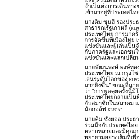
และ ส่วนลดสำหรับโรงแ
จำเป็นต่อการเดินทา
เข้ามาอยู่ที่ประเทศ
นางคิม ซุนฮี รองประ
สาธารณรัฐเกาหลี (
KLP
ประเทศไทย การมาครั้งน
การจัดขึ้นที่เมืองไท
แข่งขันและผู้เล่นเป็นจ
กับภาครัฐและเอกชนใน
แข่งขันและแลกเปลี่
นายพัฒนพงษ์ พงษ์ทองเ
ประเทศไทย ณ กรุงโซล เผ
เล่นระดับโลกของ
KLP
มากยิ่งขึ้น” ขณะที่
ว่า “การพูดคุยครั้งนี
ประเทศไทยกลายเป็นที่ร
กับสมาชิกในสมาคม และ
นักกอล์ฟ
KLPGA”
นายคิม ซังยอล ประธ
ร่วมมือกับประเทศไทย 
หลากหลายและมีคุณภาพ
พยายามอย่างเต็มที่เพ