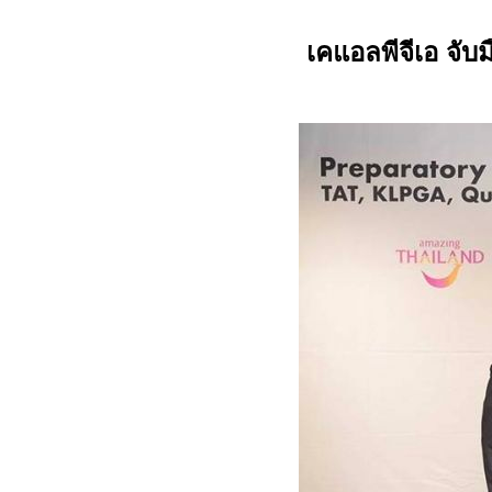
เคแอลพีจีเอ จั