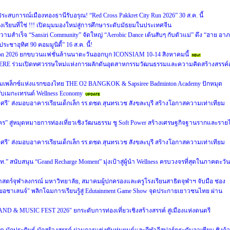
ัสประสบการณ์เมืองทองธานีรับอรุณ! “Red Cross Pakkret City Run 2026” 30 ส.ค. นี้
เรียนที่ใช่ !!! เปิดมุมมองใหม่สู่การศึกษาระดับมัธยมในประเทศจีน
วามสำเร็จ “Sansiri Community” จัดใหญ่ “Aerobic Dance เต้นสับๆ กับตัวแม่” ดึง “ฮาย อา
ระชาอุทิศ 90 คอมมูนิตี้” 16 ส.ค. นี้!
ion 2026 ยกขบวนแฟชั่นล้านนาตะวันออกบุก ICONSIAM 10-14 สิงหาคมนี้
ERE ร่วมเปิดทศวรรษใหม่แห่งการผลักดันอุตสาหกรรมวัฒนธรรมและความคิดสร้างสรรค์สู
คอมเพล็กซ์แห่งแรกของไทย THE O2 BANGKOK & Sapsiree Badminton Academy ปักหมุด
ับเมกะเทรนด์ Wellness Economy
ุงศรี’ ส่งมอบอาคารเรียนเด็กเล็ก รร.ตชด.สุนทรเวช สังขละบุรี สร้างโอกาสความเท่าเทียม
 สู่หมุดหมายการท่องเที่ยวเชิงวัฒนธรรม ชู Soft Power สร้างเศรษฐกิจฐานรากและรายไ
ุงศรี’ ส่งมอบอาคารเรียนเด็กเล็ก รร.ตชด.สุนทรเวช สังขละบุรี สร้างโอกาสความเท่าเทียม
” สนับสนุน “Grand Recharge Moment” มุ่งเป้าสู่ผู้นำ Wellness ครบวงจรที่สุดในภาคตะวัน
ร์จุฬาลงกรณ์ มหาวิทยาลัย, สมาคมผู้ปกครองและครูโรงเรียนสาธิตจุฬาฯ จับมือ ช่อง
อชาเลนจ์" พลิกโฉมการเรียนรู้สู่ Edutainment Game Show จุดประกายเยาวชนไทย ผ่าน
D & MUSIC FEST 2026" ยกระดับการท่องเที่ยวเชิงสร้างสรรค์ สู่เมืองแห่งดนตรี