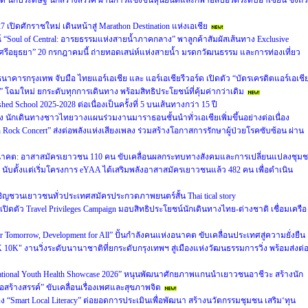
ิด นักประดิษฐ์ นักสร้างสรรค์ ผ่านการแข่งขันหุ่นยนต์และกีฬาอีสปอร์ตระดับอาเซียน ชิงถ้
7 เปิดศักราชใหม่ เดินหน้าสู่ Marathon Destination แห่งเอเชีย
“Soul of Central: อารยธรรมแห่งสายน้ำภาคกลาง” พาลูกค้าสัมผัสเส้นทาง Exclusive
รีอยุธยา” 20 กรกฎาคมนี้ ถ่ายทอดเสน่ห์แห่งสายน้ำ มรดกวัฒนธรรม และการท่องเที่ยว
 ธนาคารกรุงเทพ จับมือ ไทยแอร์เอเชีย และ แอร์เอเชียรีวอร์ด เปิดตัว “บัตรเครดิตแอร์เอเชี
โฉมใหม่ ยกระดับทุกการเดินทาง พร้อมสิทธิประโยชน์ที่คุ้มค่ากว่าเดิม
 School 2025-2028 ต่อเนื่องเป็นครั้งที่ 5 บนเส้นทางกว่า 15 ปี
รง นักเดินทางชาวไทยวางแผนร่วมงานมาราธอนชั้นนำทั่วเอเชียเพิ่มขึ้นอย่างต่อเนื่อง
 Rock Concert” ส่งต่อพลังแห่งเสียงเพลง ร่วมสร้างโอกาสการรักษาผู้ป่วยโรคซับซ้อน ผ่าน
่งอนาคต: อาสาสมัครเยาวชน 110 คน ขับเคลื่อนผลกระทบทางสังคมและการเปลี่ยนแปลงชุม
- นับตั้งแต่เริ่มโครงการ eYAA ได้เสริมพลังอาสาสมัครเยาวชนแล้ว 482 คน เพื่อดำเนิน
ชวนเยาวชนทั่วประเทศสมัครประกวดภาพยนตร์สั้น Thai tical story
 เปิดตัว Travel Privileges Campaign มอบสิทธิประโยชน์นักเดินทางไทย-ต่างชาติ เชื่อมเครือ
r Tomorrow, Development for All” ปั้นกำลังคนแห่งอนาคต ขับเคลื่อนประเทศสู่ความยั่งยืน
 10K" งานวิ่งระดับนานาชาติที่ยกระดับกรุงเทพฯ สู่เมืองแห่งวัฒนธรรมการวิ่ง พร้อมส่งต่
ational Youth Health Showcase 2026” หนุนพัฒนาศักยภาพแกนนำเยาวชนอาชีวะ สร้างนัก
่อสร้างสรรค์” ขับเคลื่อนเรื่องเพศและสุขภาพจิต
 “Smart Local Literacy” ต่อยอดการประเมินเพื่อพัฒนา สร้างนวัตกรรมชุมชน เสริม‘ทุน