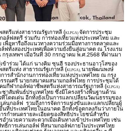
สตรีแห่งสาธารณรัฐเกาหลี (
จัดการประชุม
KLPGA)
อล์ฟสตรี ร่วมกับ การท่องเที่ยวแห่งประเทศไทย และ
เพื่อหารือถึงแนวทางความร่วมมือทางการตลาดและ
ล์ฟทั้งสองประเทศเพื่อความยั่งยืนสู่อนาคต ณ โรงแรม
น กรุงเทพฯ เมื่อวันที่ 30 กรกฎาคม พ.ศ.2568 ที่ผ่านมา
ผู้เข้าร่วม ได้แก่ นางคิม ซุนฮี รองประธานอาวุโสของ
สตรีแห่ง สาธารณรัฐเกาหลี (
นายพัฒนพงษ์
KLPGA),
วยการสำนักงานการท่องเที่ยวแห่งประเทศไทย ณ กรุง
ุวรรณศรี นายกสมาคมสนามกอล์ฟไทย การประชุมได้
าคมกีฬากอล์ฟอาชีพสตรีแห่งสาธารณรัฐเกาหลี (
KLPGA)
าสัมพันธ์ประเทศไทย ซึ่งมีโครงสร้างพื้นฐานด้าน
วที่โดดเด่น อีกทั้งยังเป็นการแลกเปลี่ยนวัฒนธรรมของ
เล่นกอล์ฟ รวมถึงการจัดการแข่งขันและแลกเปลี่ยนผู้
ิดขึ้นที่ประเทศไทยในอนาคต อีกทั้งข้อตกลงกันว่าภายใน
ำการกำหนดรายละเอียดของสิทธิประโยชน์สำหรับ
การอำนวยความสะดวกเมื่อเดินทางเข้าประเทศไทย เช่น
สิทธิ์การเล่นกอล์ฟ ที่สนามกอล์ฟภายในประเทศไทย