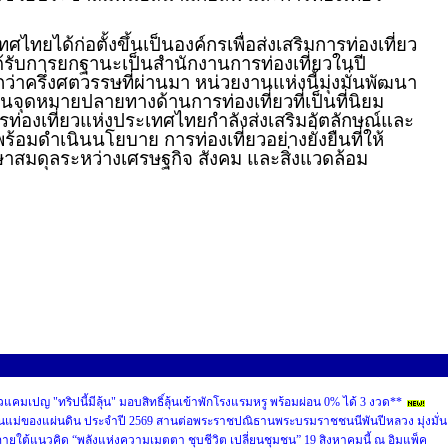
ศไทยได้ก่อตั้งขึ้นเป็นองค์กรเพื่อส่งเสริมการท่องเที่ยว
้รับการยกฐานะเป็นสำนักงานการท่องเที่ยวในปี
่าครึ่งศตวรรษที่ผ่านมา
หน่วยงานแห่งนี้มุ่งมั่นพัฒนา
นจุดหมายปลายทางด้านการท่องเที่ยวที
่เป็นที่นิยม
 การท่องเที่ยวแห่งประเทศไทยกำลังส่งเสริมอัตลักษณ์และ
อมดำเนินนโยบาย การท่องเที่ยวอย่างยั่งยืนที่ให้
าสมดุลระหว่างเศรษฐกิจ สังคม และสิ่งแวดล้อม
คมเปญ "ทริปนี้มีลุ้น" มอบสิทธิ์ลุ้นเข้าพักโรงแรมหรู พร้อมผ่อน 0% ได้ 3 งวด**
นแม่ของแผ่นดิน ประจำปี 2569 สานต่อพระราชปณิธานพระบรมราชชนนีพันปีหลวง มุ่งมั่น
ายใต้แนวคิด “พลังแห่งความเมตตา ชุบชีวิต เปลี่ยนชุมชน” 19 สิงหาคมนี้ ณ อิมแพ็ค