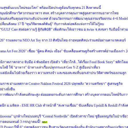
ามสุขต้นแบบใหม่ของโลก" พร้อมเปิดประตูต้อนรับทุกคน 21 สิงหาคมนี้
สนุนนักศึกษาวิศวกรรมอาหาร สจล. สร้างบุคลากรคุณภาพสู่อุตสาหกรรมอาหารไทย
งเรียนส่งเสริมคุณธรรมระดับประเทศ ด้วยนวัตกรรมการพัฒนาคุณธรรมจริยธรรม 4+6 Model
ปลี่ยนสังคม 17 ปี “ทุนวิจิตรพงศ์พันธุ์” กับการส่งต่อพลังแห่งการให้ไม่รู้จบ
ULF Care ส่งต่อความรู้ สู้ภัยพิบัติ” เพิ่มทักษะให้เยาวชน อ.จะนะ จ.สงขลา รับมือน้ำท่วม
026" รวมผลงาน NEO Art Toy จาก 33 ศิลปินไทย ถ่ายทอดศิลปะร่วมสมัยผ่านคาแรคเตอร์
 Art Fest 2026” เชื่อม “ผู้คน ศิลปะ เมือง” ขับเคลื่อนเศรษฐกิจสร้างสรรค์ย่านเมืองเก่า 2
ิภาคภาคกลาง จับมือ 4 พันธมิตร เปิดตัว “เที่ยวใกล้...ได้เรื่อง Food Book Story” พลิกโฉม
ยี ใช้ “อาหาร” นำทางเล่าเรื่องปลุกกระแส Gen Y-Z สู่เมืองน่าเที่ยว
 แต่ยังเต็มไปด้วยเรื่องราว ความทรงจำ และของสะสมที่บอกเล่าประวัติศาสตร์ของเกมลูก
ราช ผ่านเทศกาล Creative Nakhon Festival 2026 ปลุกพลัง “ความศรัทธา” สู่เศรษฐกิจ
่างยั่งยืน
ิติการพัฒนากำลังคนทักษะสูง ต่อยอดยกระดับภาคการศึกษา สร้างบุคลากรตอบโจทย์รับกา
ก ม.มหิดล - ESIE HR Club ทำหน้าที่ “สะพานเชื่อม” ขับเคลื่อน Upskill & Reskill กำลัง
zooona” บุกห้างใหม่นนทบุรี “Central Northville” เปิดตัวสาขาใหม่ ชูธีมผจญภัยในป่าเขีย
สายคอนเทนต์ 3 กรกฎาคมนี้!
Project ปีที่ 6” ปลุกพลังเยาวชน สืบสานวัฒนธรรมท้องถิ่น สำนักงานสลากกินแบ่งรัฐบา