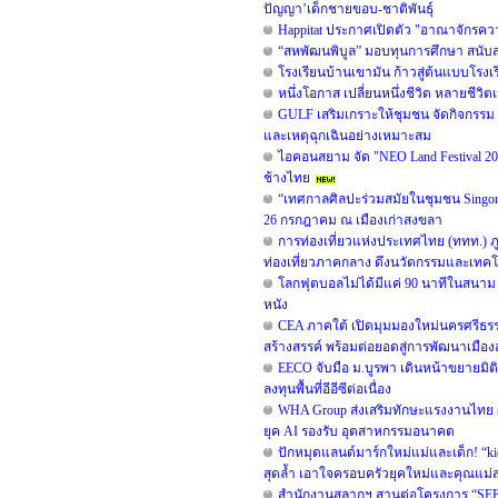
ปัญญา’เด็กชายขอบ-ชาติพันธุ์
Happitat ประกาศเปิดตัว "อาณาจักรคว
“สหพัฒนพิบูล” มอบทุนการศึกษา สนับ
โรงเรียนบ้านเขามัน ก้าวสู่ต้นแบบโร
หนึ่งโอกาส เปลี่ยนหนึ่งชีวิต หลายชีวิตเ
GULF เสริมเกราะให้ชุมชน จัดกิจกรรม “G
และเหตุฉุกเฉินอย่างเหมาะสม
ไอคอนสยาม จัด "NEO Land Festival 2
ช้างไทย
“เทศกาลศิลปะร่วมสมัยในชุมชน Singorama
26 กรกฎาคม ณ เมืองเก่าสงขลา
การท่องเที่ยวแห่งประเทศไทย (ททท.) ภูม
ท่องเที่ยวภาคกลาง ดึงนวัตกรรมและเทคโนโล
โลกฟุตบอลไม่ได้มีแค่ 90 นาทีในสนาม
หนัง
CEA ภาคใต้ เปิดมุมมองใหม่นครศรีธรรม
สร้างสรรค์ พร้อมต่อยอดสู่การพัฒนาเมืองอย
EECO จับมือ ม.บูรพา เดินหน้าขยายม
ลงทุนพื้นที่อีอีซีต่อเนื่อง
WHA Group ส่งเสริมทักษะแรงงานไทย ผนึ
ยุค AI รองรับ อุตสาหกรรมอนาคต
ปักหมุดแลนด์มาร์กใหม่แม่และเด็ก! “kid
สุดล้ำ เอาใจครอบครัวยุคใหม่และคุณแม่
สำนักงานสลากฯ สานต่อโครงการ “SEED 