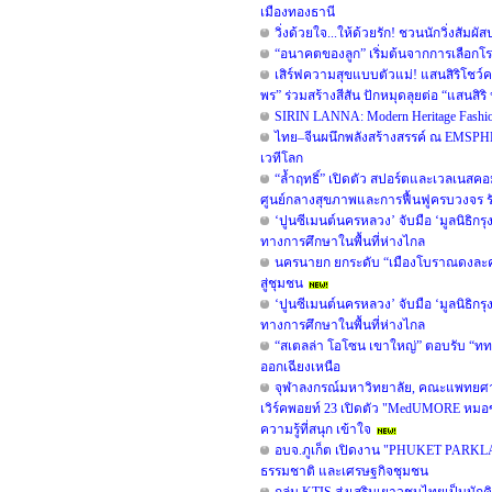
เมืองทองธานี
วิ่งด้วยใจ...ให้ด้วยรัก! ชวนนักวิ่งสัมผ
“อนาคตของลูก” เริ่มต้นจากการเลือกโรง
เสิร์ฟความสุขแบบตัวแม่! แสนสิริโชว์ค
พร” ร่วมสร้างสีสัน ปักหมุดลุยต่อ “แสนสิริ ป
SIRIN LANNA: Modern Heritage Fash
ไทย–จีนผนึกพลังสร้างสรรค์ ณ EMSPH
เวทีโลก
“ล้ำฤทธิ์” เปิดตัว สปอร์ตและเวลเนส
ศูนย์กลางสุขภาพและการฟื้นฟูครบวงจร ร
‘ปูนซีเมนต์นครหลวง’ จับมือ ‘มูลนิธิกร
ทางการศึกษาในพื้นที่ห่างไกล
นครนายก ยกระดับ “เมืองโบราณดงละคร”
สู่ชุมชน
‘ปูนซีเมนต์นครหลวง’ จับมือ ‘มูลนิธิกร
ทางการศึกษาในพื้นที่ห่างไกล
“สเตลล่า โอโซน เขาใหญ่” ตอบรับ “ททท.
ออกเฉียงเหนือ
จุฬาลงกรณ์มหาวิทยาลัย, คณะแพทยศาสต
เวิร์คพอยท์ 23 เปิดตัว "MedUMORE หมอข
ความรู้ที่สนุก เข้าใจ
อบจ.ภูเก็ต เปิดงาน "PHUKET PARKLAN
ธรรมชาติ และเศรษฐกิจชุมชน