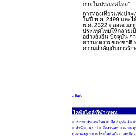
ภายในประเทศไทย”
การท่องเที่ยวแห่งประเท
ในปี พ.ศ.
2499
และได
พ
.
ศ
.
2522
ตลอดเวลากว
ประเทศไทยให้กลายเป็
อย่างยั่งยืน ปัจจุบัน
ความงดงามของชาติ พร้
ความสำคัญกับการรักษ
« Back
ไลฟ์สไตล์/กีฬา/ททท.
Atome ประเทศไทย จับมือ Agoda เปิดตัวแ
สำนักงาน ป.ป.ส. จัดงานมหกรรมกองทุ
คุ้มครองลูกหลานไทยให้พ้นภัยยาเสพติด ภ