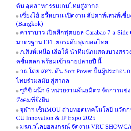
ดัน อุตสาหกรรมเกมไทยสู่สากล
เซี่ยงไฮ้ อวี้หยวน เปิดงาน สัปดาห์เสน่ห์เซี
(Bangkok)
คาราบาว เปิดศึกฟุตบอล Carabao 7-a-Side
มาตรฐาน EFL ยกระดับฟุตบอลไทย
ภ.สิงห์เหนือ เสือใต้ นำทีมนักแสดงบวงสร
คชั่นตลก พร้อมเข้าฉายปลายปี นี้
วธ.โดย สศร. ดัน Soft Power ปั้นผู้ประกอบก
ไทยร่วมสมัย สู่สากล
ซูกิชิ ผนึก 6 หน่วยงานพันธมิตร จัดการแข่
สังคมที่ยั่งยืน
จุฬาฯ เซ็นMOU ถ่ายทอดเทคโนโลยี นวัตก
CU Innovation & IP Expo 2025
มรภ.วไลยอลงกรณ์ จัดงาน VRU SHOWC