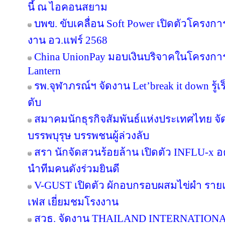
นี้ ณ ไอคอนสยาม
บพข. ขับเคลื่อน Soft Power เปิดตัวโครงก
งาน อว.แฟร์ 2568
China UnionPay มอบเงินบริจาคในโครงการ P
Lantern
รพ.จุฬาภรณ์ฯ จัดงาน Let’break it down รู้เ
ตับ
สมาคมนักธุรกิจสัมพันธ์แห่งประเทศไทย จัด
บรรพบุรุษ บรรพชนผู้ล่วงลับ
สรา นักจัดสวนร้อยล้าน เปิดตัว INFLU-x อค
นำทีมคนดังร่วมยินดี
V-GUST เปิดตัว ผักอบกรอบผสมไข่ผำ ราย
เฟส เยี่ยมชมโรงงาน
สวธ. จัดงาน THAILAND INTERNATIO