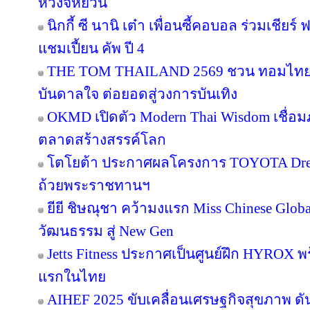
หวงจี้หยวน
นิกกี้ ซี นานิ เต๋า เพื่อนซี้คอบอล ร่วมเชียร
แชมเปี้ยน คัพ ปี 4
THE TOM THAILAND 2569 ชวน ทอมไทย โ
บันดาลใจ ต่อยอดสู่วงการบันเทิง
OKMD เปิดตัว Modern Thai Wisdom เชื่อมภู
ตลาดสร้างสรรค์โลก
โตโยต้า ประกาศผลโครงการ TOYOTA Dream 
ถ้วยพระราชทานฯ
ยียี ชิษณุชา คว้ามงแรก Miss Chinese Glob
วัฒนธรรม สู่ New Gen
Jetts Fitness ประกาศเป็นศูนย์ฝึก HYROX พร้
แรกในไทย
AIHEF 2025 ขับเคลื่อนเศรษฐกิจสุขภาพ ดั