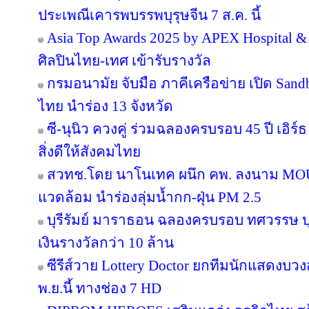
ประเพณีเคารพบรรพบุรุษจีน 7 ส.ค. นี้
Asia Top Awards 2025 by APEX Hospital & C
ศิลปินไทย-เทศ เข้ารับรางวัล
กรมอนามัย จับมือ ภาคีเครือข่าย เปิด San
ไทย นำร่อง 13 จังหวัด
ซี-นุนิว ควงคู่ ร่วมฉลองครบรอบ 45 ปี เอิร
สิ่งดีให้สังคมไทย
สวทช.โดย นาโนเทค ผนึก คพ. ลงนาม MOU 
แวดล้อม นำร่องลุ่มน้ำกก-ฝุ่น PM 2.5
บุรีรัมย์ มาราธอน ฉลองครบรอบ ทศวรรษ บุ
เงินรางวัลกว่า 10 ล้าน
ซีรีส์วาย Lottery Doctor ยกทีมนักแสดงบว
พ.ย.นี้ ทางช่อง 7 HD