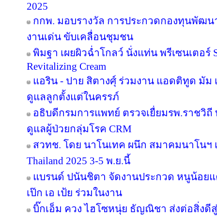
2025
กกพ. มอบรางวัล การประกวดกองทุนพัฒนาไ
งานเด่น ขับเคลื่อนชุมชน
พิมฐา เผยผิวฉ่ำโกลว์ นั่งแท่น พรีเซนเตอร์
Revitalizing Cream
แอริน - ปาย สิตางศุ์ ร่วมงาน แอดติทูด มัม เป
ดูแลลูกตั้งแต่ในครรภ์
อธิบดีกรมการแพทย์ ตรวจเยื่ยมรพ.ราชวิ
ดูแลผู้ป่วยกลุ่มโรค CRM
สวทช. โดย นาโนเทค ผนึก สมาคมนาโนฯ เ
Thailand 2025 3-5 พ.ย.นี้
แบรนด์ ปนันชิตา จัดงานประกวด หนูน้อยแค
เป๊ก เอ เป้ย ร่วมในงาน
บิ๊กเอ็ม ควง ไฮโซหนุ่ย ธัญณิชา ส่งต่อสิ่งด