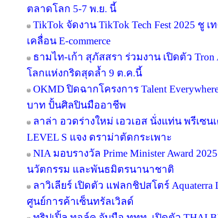
ตลาดโลก 5-7 พ.ย. นี้
TikTok จัดงาน TikTok Tech Fest 2025 ชู เ
เคลื่อน E-commerce
ธามไท-เก้า สุภัสสรา ร่วมงาน เปิดตัว Tro
โลกแห่งกริดสุดล้ำ 9 ต.ค.นี้
OKMD ปิดฉากโครงการ Talent Everywhere
บาท ปั้นศิลปินมืออาชีพ
ลาล่า อวดร่างใหม่ เอวเอส นั่งแท่น พรีเซน
LEVEL S แจง ดราม่าตัดกระเพาะ
NIA มอบรางวัล Prime Minister Award 2025 
นวัตกรรม และพันธมิตรนานาชาติ
ลาวิเลียร์ เปิดตัว แฟลกชิปสโตร์ Aquater
ศูนย์การค้าเซ็นทรัลเวิลด์
ทริปเปิ้ล ทอล์ค จับมือ ททท. เปิดตัว THAI 