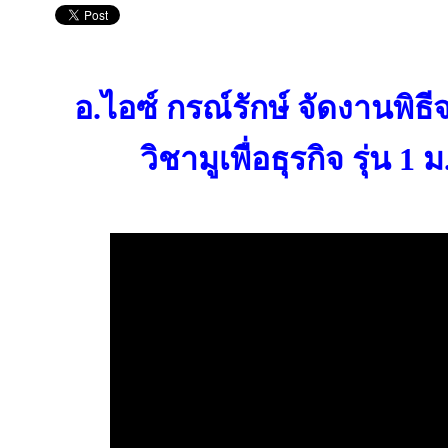
อ.ไอซ์ กรณ์รักษ์ จัดงานพิ
วิชามูเพื่อธุรกิจ รุ่น 