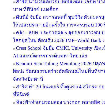
สาริศ นำม้วนเดียวจบ หยิบแชมป์ เอดีที บา
บาท ที่ฟีนิกซ์ แบงค็อก
ดิสนีย์ จับมือ สวารอฟสกี้ ชุบชีวิตตัวละครส
ให้เปล่งประกายอีกครั้งในวาระครบรอบ 100 ป
คลัง - ธปท. ประกาศผล 5 สุดยอดเยาวชน ป
โลกยุคใหม่ ต้อนรับ 2026 IMF–World Bank G
Crest School จับมือ CMKL University เปิดเ
AI และนวัตกรรมระดับมหาวิทยาลัย
Kenduri Seni Tolong Menolong 2026 ปลุกพล
ศิลปะ วัฒนธรรมสร้างอัตลักษณ์ใหม่พื้นที่ชา
จังหวัดปัตตานี
สาริศ ทำ 20 อันเดอร์ ทิ้งคู่แข่ง 4 สโตรค
ที่ฟีนิกซ์
ท้องฟ้าทำเกมรอบสอง บางกอก คลาสสิค เล