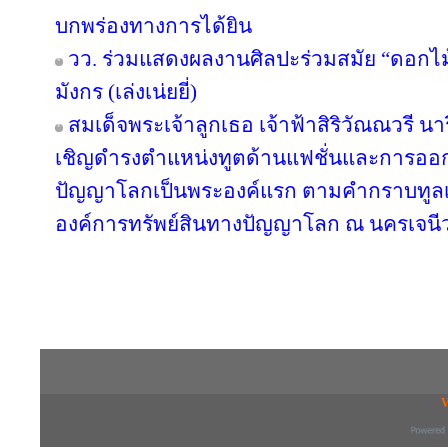
บกพร่องทางการได้ยิน
วว. ร่วมแสดงผลงานศิลปะร่วมสมัย “ดอกไม้
มังกร (เล่งเน่ยยี่)
สมเด็จพระเจ้าลูกเธอ เจ้าฟ้าสิริวัณณวรี 
เชิญดำรงตำแหน่งทูตด้านแฟชั่นและการออ
ปัญญาโลกเป็นพระองค์แรก ตามคำกราบทูลเ
องค์การทรัพย์สินทางปัญญาโลก ณ นครเจนีว
Copyright © 2016 inTV co.,Ltd. All Right
V