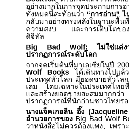
อย่างมากในการจุดประกายการอ่านใ
ทั้งหมดนี้สะท้อนว่า
“
การอ่าน
”
ไ
กลับมาอย่างทรงพลังในฐานะพื้นท
ความสงบ และการเติบโตของจิ
ดิจิทัล
Big Bad Wolf:
ไม่ใช่แค่
ปรากฏการณ์ระดับโลก
จากจุดเริ่มต้นที่มาเลเซียในปี
20
Wolf Books
ได้เดินทางไปแล
ประเทศทั่วโลก มียอดขายทั่วโ
เล่ม โดยเฉพาะในประเทศไทยที่
และสร้างยอดขายสะสมมากกว่า
ปรากฏการณ์ที่นักอ่านชาวไทยรอ
นางแจ็คเกอลีน อึ๊ง
(Jacquelin
อำนวยการของ
Big Bad Wolf 
ว่าหนังสือไม่ควร
ต้องแพง
เพราะห