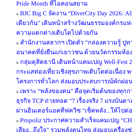
Pride Month ที่ไอคอนสยาม
BJC Big C จัดงาน “DiverCity Day 2026: All 
เดียวกัน” เดินหน้าสร้างวัฒนธรรมองค์กรแห่งค
ความแตกต่างเติบโตไปด้วยกัน
สำนักงานสลากฯ เปิดตัว “กล่องความรู้ ปูทางฝั
อนาคตที่ยั่งยืนแก่เยาวชน ด้วยนวัตกรรมห้อ
กลุ่มดุสิตธานี เดินหน้าแคมเปญ Well-Fest 202
กระแสท่องเที่ยวเชิงสุขภาพเติบโตต่อเนื่อง 
โครงการทั่วโลก ส่งมอบประสบการณ์พักผ่อนอ
เพราะ “พลังของคน” คือจุดเริ่มต้นของทุกก
ธุรกิจ TCP ถ่ายทอด “7 เรื่องจริง 7 แรงบัน
ผ่านอินเตอร์แอคทีฟควิซ “เช็คพลัง...ให้ไปต่
Propoliz ประกาศความสำเร็จแคมเปญ “C
เสียง...ถึงใจ” รวมพลังคนไทย ส่งมอบเครื่องช่