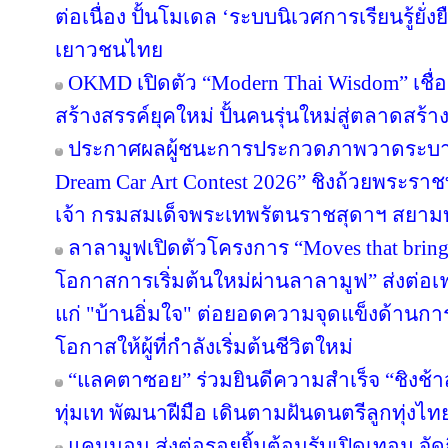
ต่อเนื่อง ปั้นโมเดล ‘ระบบนิเวศการเรียนรู้ยั่
เยาวชนไทย
OKMD เปิดตัว “Modern Thai Wisdom” เชื่
สร้างสรรค์ยุคใหม่ ปั้นคนรุ่นใหม่สู่ตลาดสร้
ประกาศผลผู้ชนะการประกวดภาพวาดระบาย
Dream Car Art Contest 2026” ชิงถ้วยพระร
เจ้า กรมสมเด็จพระเทพรัตนราชสุดาฯ สยาม
ลาลามูฟเปิดตัวโครงการ “Moves that brin
โอกาสการเริ่มต้นใหม่ผ่านลาลามูฟ” ส่งต่อเฟ
แก่ "บ้านอิ่มใจ" ต่อยอดความจุดแข็งด้านกา
โอกาสให้ผู้ที่กำลังเริ่มต้นชีวิตใหม่
“แลคตาซอย” ร่วมยินดีความสำเร็จ “ชิงช้า
ทุ่มเท พัฒนาฝีมือ เดินตามฝันดนตรีลูกทุ่งไท
แคนนอน ส่งต่อรอยยิ้มต้อนรับเปิดเทอม จัดก