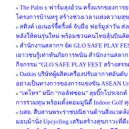
The Palm x ฟาร์มลุงอ้วน ครั้งแรกของการย
โครงการบ้านหรู สร้างช่วงเวลาแห่งความสุข
สติงค์ เอเนอร์จี้ดริ้งค์ จับมือ ฟอร์มูล่าวัน
พลังให้คนรุ่นใหม่ พร้อมชวนคนไทยลุ้นบินลัดฟ
สำนักงานสลากฯ จัด GLO SAFE PLAY FEST เ
เยาวชนรู้เท่าทันภัยการพนัน สำนักงานสลากก
กิจกรรม “GLO SAFE PLAY FEST สร้างสรรค์ รู
Daikin บริษัทผู้ผลิตเครื่องปรับอากาศอันดั
อย่างเป็นทางการของการแข่งขัน ASEAN Un
“เคโทร” ผนึก “กอล์ฟซอน” ลุยบิ๊กโปรเจกต์ เ
การร่วมทุน พร้อมตั้งคอมมูนิตี้ Indoor Golf ส
บสย. สืบสานพระราชปณิธานด้านสิ่งแวดล้อม
มอบม้านั่ง Upcycling เสริมสร้างสุขภาวะที่ด