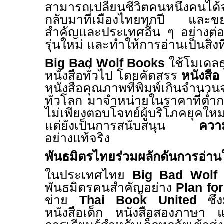
สามารถเปลี่ยนชีวิตคนหนึ่งคนได้จ
กลับมา
ที่เมืองไทย
ทุกปี
และขยายก
สำคัญและประเทศอื่น ๆ อย่างต่อเ
รุ่นใหม่ และทำให้การอ่านเป็นสิ่งที
Big Bad Wolf Books
ใช้โมเดลธ
หนังสือทั่วไป โดยคัดสรร
หนังสือ
หนังสือคุณภาพที่พิมพ์เกินจำนวน
ทั่วโลก มาจำหน่ายในราคาที่ต่ำก
ไม่เพียงตอบโจทย์ผู้บริโภคยุคใหม่
แต่ยังเป็นการสนับสนุน
ควา
อย่างแท้จริง
พันธมิตรไทยร่วมผลักดันการอ่าน
ในประเทศไทย
Big Bad Wol
พันธมิตรคนสำคัญอย่าง
Plan fo
ข่าย
Thai Book United
ซึ
หนังสือเด็ก หนังสือสองภาษา แ