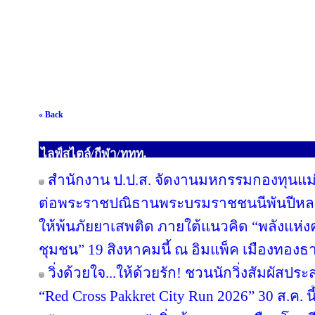
« Back
ไลฟ์สไตล์/กีฬา/ททท.
สำนักงาน ป.ป.ส. จัดงานมหกรรมกองทุนแม่
ต่อพระราชปณิธานพระบรมราชชนนีพันปีหลวง
ให้พ้นภัยยาเสพติด ภายใต้แนวคิด “พลังแห่ง
ชุมชน” 19 สิงหาคมนี้ ณ อิมแพ็ค เมืองทองธา
วิ่งด้วยใจ...ให้ด้วยรัก! ชวนนักวิ่งสัมผัส
“Red Cross Pakkret City Run 2026” 30 ส.ค. นี