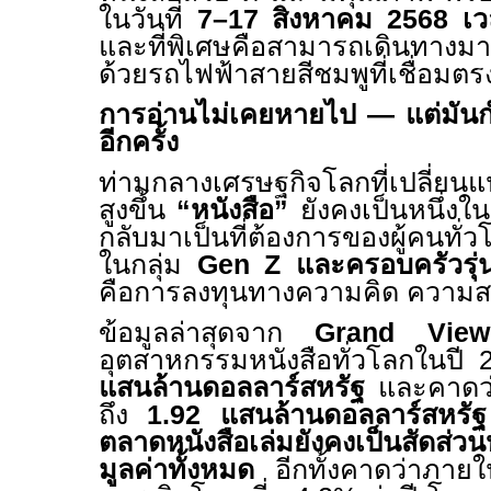
ในวันที่
7–17
สิงหาคม
2568
เ
และที่พิเศษคือสามารถเดินทางมาง
ด้วยรถไฟฟ้าสายสีชมพูที่เชื่อมตรง
การอ่านไม่เคยหายไป
—
แต่มัน
อีกครั้ง
ท่ามกลางเศรษฐกิจโลกที่เปลี่ยนแ
สูงขึ้น
“
หนังสือ
”
ยังคงเป็นหนึ่งใน
กลับมาเป็นที่ต้องการของผู้คนทั่
ในกลุ่ม
Gen Z
และครอบครัวรุ่
คือการลงทุนทางความคิด ความ
ข้อมูลล่าสุดจาก
Grand View
อุตสาหกรรมหนังสือทั่วโลกในปี
แสนล้านดอลลาร์สหรัฐ
และคาดว
ถึง
1
.
92
แสนล้านดอลลาร์สหรัฐ
ตลาดหนังสือเล่มยังคงเป็นสัดส่ว
มูลค่าทั้งหมด
อีกทั้งคาดว่า
ภายใ