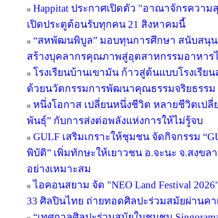
Happitat ประกาศเปิดตัว "อาณาจักรความ
เปิดประตูต้อนรับทุกคน 21 สิงหาคมนี้
“สหพัฒนพิบูล” มอบทุนการศึกษา สนับสนุ
สร้างบุคลากรคุณภาพสู่อุตสาหกรรมอาหาร
โรงเรียนบ้านเขามัน ก้าวสู่ต้นแบบโรงเรีย
ด้วยนวัตกรรมการพัฒนาคุณธรรมจริยธรรม 
หนึ่งโอกาส เปลี่ยนหนึ่งชีวิต หลายชีวิตเปลี่
พันธุ์” กับการส่งต่อพลังแห่งการให้ไม่รู้จบ
GULF เสริมเกราะให้ชุมชน จัดกิจกรรม “GULF
พิบัติ” เพิ่มทักษะให้เยาวชน อ.จะนะ จ.สงขลา
อย่างเหมาะสม
ไอคอนสยาม จัด "NEO Land Festival 2026
33 ศิลปินไทย ถ่ายทอดศิลปะร่วมสมัยผ่านค
“เทศกาลศิลปะร่วมสมัยในชุมชน Singorama Ar