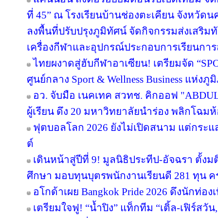
ที่ 45” ณ โรงเรียนบ้านช่องตะเคียน จังหว
ลงพื้นที่ปรับปรุงภูมิทัศน์ จัดกิจกรรมส่งเสร
เครื่องกีฬาและอุปกรณ์ประกอบการเรียนกา
ไทยผงาดสู่ฮับกีฬาอาเซียน! เตรียมจัด “SPO
ศูนย์กลาง Sport & Wellness Business แห่งภู
อว. จับมือ เนคเทค สวทช. คิกออฟ "ABDUL 
ผู้เรียน ดึง 20 มหาวิทยาลัยนำร่อง พลิกโฉมห้
ฟุตบอลโลก 2026 ยังไม่เปิดสนาม แต่กระแ
ต์
เดินหน้าสู่ปีที่ 9! มูลนิธิประทีป-อัจฉรา ต
ศึกษา มอบทุนบุตรพนักงานเรียนดี 281 ทุน 
อโกด้าเผย Bangkok Pride 2026 ดึงนักท่องเท
เตรียมใจฟู! “น้ำปิง” แท็กทีม “เติ้ล-เฟิร์สว