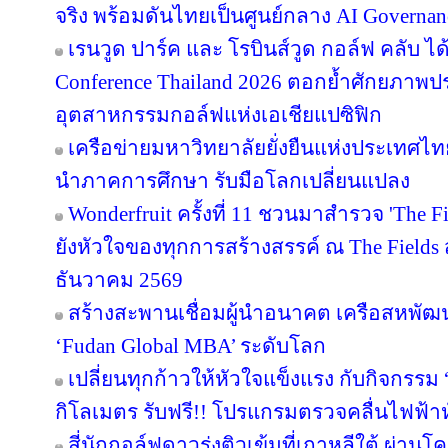
จริง พร้อมดันไทยเป็นศูนย์กลาง AI Governan
เรนวูด ปาร์ค และ โรบินส์วูด กอล์ฟ คลับ ได
Conference Thailand 2026 ตอกย้ำศักยภาพป
อุตสาหกรรมกอล์ฟแห่งเอเชียแปซิฟิก
เครือข่ายมหาวิทยาลัยยั่งยืนแห่งประเทศไทยส
นำภาคการศึกษา รับมือโลกเปลี่ยนแปลง
Wonderfruit ครั้งที่ 11 ชวนมาสำรวจ 'The F
ยังหัวใจของทุกการสร้างสรรค์ ณ The Fields ส
ธันวาคม 2569
สร้างสะพานเชื่อมผู้นำอนาคต เครือสหพัฒน์ 
‘Fudan Global MBA’ ระดับโลก
เปลี่ยนทุกก้าวให้หัวใจแข็งแรง กับกิจกรรม
กิโลเมตร รับฟรี!! โปรแกรมตรวจคลื่นไฟฟ้า
สี่นักกอล์ฟดาวรุ่งติวเข้มที่เกาหลีใต้ ผ่า