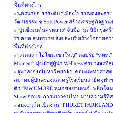
พื้นที่ห่างไกล
นครนายก ยกระดับ “เมืองโบราณดงละคร” สู
วัฒนธรรม ชู Soft Power สร้างเศรษฐกิจฐาน
‘ปูนซีเมนต์นครหลวง’ จับมือ ‘มูลนิธิกรุงศร
รร.ตชด.สุนทรเวช สังขละบุรี สร้างโอกาสค
พื้นที่ห่างไกล
“สเตลล่า โอโซน เขาใหญ่” ตอบรับ “ททท.” 
Moment” มุ่งเป้าสู่ผู้นำ Wellness ครบวงจรท
จุฬาลงกรณ์มหาวิทยาลัย, คณะแพทยศาสตร์
สมาคมผู้ปกครองและครูโรงเรียนสาธิตจุฬาฯ จั
ตัว "MedUMORE หมอขอชาเลนจ์" พลิกโฉมการเ
Show จุดประกายเยาวชนไทย ผ่านความรู้ที่สน
อบจ.ภูเก็ต เปิดงาน "PHUKET PARKLAND