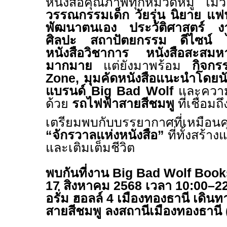
หนังสือคุณภาพทุกหมวดหมู่ ไม่ว่
วรรณกรรมเด็ก วัยรุ่น นิยาย
แฟน
พัฒนาตนเอง ประวัติศาสตร์
ศิลปะ สถาปัตยกรรม
ดีไซน์
หนังสือวิชาการ
หนังสือสะสมห
มากมาย
แต่ยังมาพร้อม
กิจก
Zone,
มุมคัดหนังสือแนะนำโดยนั
แบรนด์
Big Bad Wolf
และควา
ด้วย
รถไฟฟ้าสายสีชมพู
ที่เชื่อมถ
เตรียมพบกับบรรยากาศที่เหมือนคุ
“
จักรวาลแห่งหนังสือ
”
ที่ทั้งสร้า
และเติมเต็มชีวิต
พบกันที่งาน
Big Bad Wolf Boo
17
สิงหาคม
2568
เวลา
10:00–2
อรั่ม
ฮอลล์
4
เมืองทองธานี
เดินท
สายสีชมพู
ลง
สถานีเมืองทองธานี