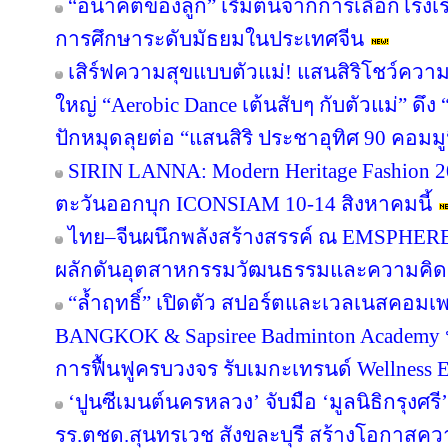
“อนาคตของลูก” เริ่มต้นจากการเลือกโรงเรียน
การศึกษาระดับมัธยมในประเทศจีน
เสิร์ฟความสุขแบบตัวแม่! แสนสิริโชว์ความ
ใหญ่ “Aerobic Dance เต้นสับๆ กับตัวแม่” ดึ
ปักหมุดลุยต่อ “แสนสิริ ประชาอุทิศ 90 คอมมูนิต
SIRIN LANNA: Modern Heritage Fashion 
ตะวันออกบุก ICONSIAM 10-14 สิงหาคมนี้
ไทย–จีนผนึกพลังสร้างสรรค์ ณ EMSPHERE
ผลักดันอุตสาหกรรมวัฒนธรรมและความคิดสร
“ล้ำฤทธิ์” เปิดตัว สปอร์ตและเวลเนสคอม
BANGKOK & Sapsiree Badminton Academy 
การฟื้นฟูครบวงจร รับเมกะเทรนด์ Wellness
‘ปูนซีเมนต์นครหลวง’ จับมือ ‘มูลนิธิกรุงศร
รร.ตชด.สุนทรเวช สังขละบุรี สร้างโอกาสค