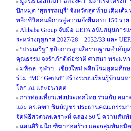
มูลนิธิโอสถสภา ฉลองความสำเร็จโครงการป
ปักหมุด ‘สุพรรณบุรี’ จังหวัดสุดท้าย เติมเต็
พลิกชีวิตคนพิการสู่ความยั่งยืนครบ 150 ราย
Alibaba Group จับมือ UEFA สนับสนุนการ
ระหว่างฤดูกาล 2027/28 – 2032/33 และ U
“ประเสริฐ” ชูกิจการลูกเสือรากฐานสำคัญส
คุณธรรม จงรักภักดีต่อชาติ ศาสนา พระมหาก
มหิดล–จุฬาฯ –เชียงใหม่ พลิกโฉมอุดมศึกษาไ
ร่วม “MC² GenEd” สร้างระบบเรียนรู้ข้ามมห
โลก AI และอนาคต
การท่องเที่ยวแห่งประเทศไทย ร่วมกับ สมาค
และ ดร.คฑา ชินบัญชร ประธานคณะกรรมการ
จัดพิธีสวดนพเคราะห์ ฉลอง 50 ปี ความสัมพ
แสนสิริ ผนึก ฑีฆาก่อสร้าง และกลุ่มพันธมิต