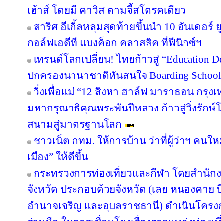
เฮ้าส์ โดยมี คาวิส ตามจี้สโตรคเดียว
สาริศ อีเกิ้ลหลุมสุดท้ายขึ้นนำ 10 อันเดอร
กอล์ฟเอดีที แบงค็อก คลาสสิค ที่ฟีนิกซ์ฯ
เทรนด์โลกเปลี่ยน! ไทยก้าวสู่ “Education De
ปกครองนานาชาติหันสนใจ Boarding School ใ
วิ่งเพื่อแม่ “12 สิงหา ฮาล์ฟ มาราธอน กรุ
มหากรุณาธิคุณพระพันปีหลวง ก้าวสู่วิ่งรักษ
สนามสู่มาตรฐานโลก
ชาวเน็ต กทม. ให้การบ้าน ว่าที่ผู้ว่าฯ คน
เมือง” ให้ดีขึ้น
กระทรวงการท่องเที่ยวและกีฬา โดยสำนักงา
จังหวัด ประกอบด้วยจังหวัด (เลย หนองคาย
อำนาจเจริญ และอุบลราชธานี) ดำเนินโค