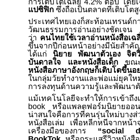
การเติบโตเฉลี่ย
4.2%
ต่อปี โด
แปซิฟิก
ซึ่งถือเป็นตลาดที่เติบโตสู
ประเทศไทยเองก็สะท้อนเทรนด์ก
วัฒนธรรมการอ่านอย่างชัดเจน
ว่า
คนไทยใช้เวลาอ่านหนังสือเฉล
ขึ้นจากปีก่อนหน้าอย่างมีนัยสำ
ได้แก่
นิยาย พัฒนาตัวเอง จิตว
บันดาลใจ และหนังสือเด็ก
ขณะเ
หนังสือภาษาอังกฤษก็เติบโตขึ้นอย
ในกลุ่มวัยทำงานและพ่อแม่ยุคใหม
การลงทุนด้านความรู้และพัฒนา
แม้เทคโนโลยีจะทำให้การเข้าถึง
book
หรือแพลตฟอร์มนิยายออ
น่าสนใจคือการที่คนรุ่นใหม่บางส่ว
หนังสือเล่ม เพื่อหลีกหนีจากหน้
เครื่องมือของการ
“social
BookTok
หรือกระแสรีวิวหนังส