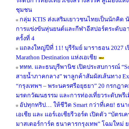
ระดับการท่องเที่ยวเชิงสร้างสรรค์ สู่เมืองแ
ชุมชน
กลุ่ม KTIS ส่งเสริมเยาวชนไทยเป็นนักคิด นั
การแข่งขันหุ่นยนต์และกีฬาอีสปอร์ตระดับอ
ครั้งที่ 4
แถลงใหญ่ปีที่ 11! บุรีรัมย์ มาราธอน 2027 เ
Marathon Destination แห่งเอเชีย
ททท. และธนบุรีพานิช เปิดประสบการณ์ “So
สายน้ำภาคกลาง” พาลูกค้าสัมผัสเส้นทาง Ex
“กรุงเทพฯ – พระนครศรีอยุธยา” 20 กรกฎาคม
มรดกวัฒนธรรม และการท่องเที่ยวระดับพรีเ
อัปทุกทริป… ให้ชีวิต Smart กว่าที่เคย! ธน
เอเชีย และ แอร์เอเชียรีวอร์ด เปิดตัว “บัตรเ
มาสเตอร์การ์ด ธนาคารกรุงเทพ” โฉมใหม่ ย