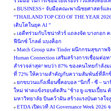
ร่วมมือ ในการเชื่อมโยงเรื่องราวแหล่งท่องเที
BUSINESS+ จับมือคณะพาณิชยศาสตร์และก
“THAILAND TOP CEO OF THE YEAR 2026” เช
เติบโตในยุค AI ”
เอดีทร่วมกับไชน่าทัวร์ แถลงจัด บางกอก คล
ฟีนิกซ์ โกลด์ แบงค็อก
Match Group และ Tinder ผนึกกรมสุขภาพจ
Human Connection เสริมสร้างการเชื่อมต่
สำรวจล่าสุด¹ พบว่า 87% ของคนไทยกำลังม
ที่ 72% ให้ความสำคัญกับความสัมพันธ์ที่ลึก
ยกขบวนแก๊งเพื่อนซี้คอบอล “นิกกี้ - ซี – นานิ
ใหม่ ฟาดแข้งรอบตัดสิน "ช้าง ยู-แชมเปี้ยน ค
มหาวิทยาลัย บินคว้าฝัน สร้างแรงบันดาลใจสู
ETDA เปิดเวที AI Governance Week 2026 จ