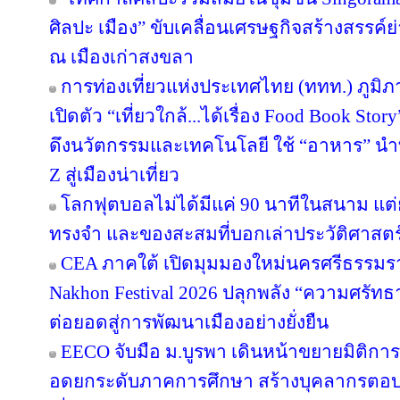
ศิลปะ เมือง” ขับเคลื่อนเศรษฐกิจสร้างสรรค์ย
ณ เมืองเก่าสงขลา
การท่องเที่ยวแห่งประเทศไทย (ททท.) ภูมิ
เปิดตัว “เที่ยวใกล้...ได้เรื่อง Food Book S
ดึงนวัตกรรมและเทคโนโลยี ใช้ “อาหาร” นำท
Z สู่เมืองน่าเที่ยว
โลกฟุตบอลไม่ได้มีแค่ 90 นาทีในสนาม แต่ย
ทรงจำ และของสะสมที่บอกเล่าประวัติศาสตร
CEA ภาคใต้ เปิดมุมมองใหม่นครศรีธรรมรา
Nakhon Festival 2026 ปลุกพลัง “ความศรัทธา
ต่อยอดสู่การพัฒนาเมืองอย่างยั่งยืน
EECO จับมือ ม.บูรพา เดินหน้าขยายมิติกา
อดยกระดับภาคการศึกษา สร้างบุคลากรตอบโจทย