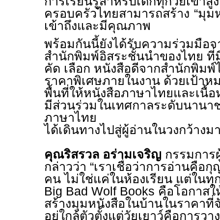
การเรียนรู้สำหรับเด็กทุกวัยเข้าส
ครอบครัวไทยสามารถสร้าง
“
มุม
เข้าถึงและมีคุณภาพ
พร้อมกันนี้ยังได้รับความร่วมมือ
สำนักพิมพ์อิสระชั้นนำของไทย ท
คัด เลือก หนังสือดีจากสำนักพิม
ราคาพิเศษภายในงาน ด้วยเป้าหม
พื้นที่ให้หนังสือภาษาไทยและเนื้
มีส่วนร่วมในเทศกาลระดับนานาช
ภาษาไทย
ได้เดินทางไปสู่ผู้อ่านในวงกว้างมาก
คุณริสรวล อร่ามเจริญ
กรรมการผู
กล่าวว่า
“
เราเชื่อว่าการอ่านคือกุ
คน ไม่ใช่แค่ในห้องเรียน แต่ในทุ
Big Bad Wolf Books
คือโอกาสให
สร้างมุมหนังสือในบ้านในราคาที่จั
อยู่ใกล้ตัวตั้งแต่วัยเยาว์คือกา