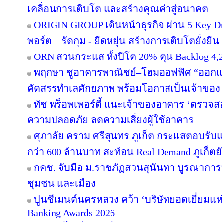
เคลื่อนการเติบโต และสร้างคุณค่าสู่อนาคต
ORIGIN GROUP เดินหน้าธุรกิจ ผ่าน 5 Key Dr
พอร์ต – รัดกุม - ยืดหยุ่น สร้างการเติบโตยั่งยืน
ORN สวนกระแส ทั้งปีโต 20% ตุน Backlog 4,2
พฤกษา ชูอาคารพาณิชย์–โฮมออฟฟิศ “ออกแบบเพ
คัดสรรทำเลศักยภาพ พร้อมโอกาสเป็นเจ้าของ
ทัช พร็อพเพอร์ตี้ แนะเจ้าของอาคาร ‘ตรว
ความปลอดภัย ลดความเสี่ยงผู้ใช้อาคาร
ศุภาลัย คราม ศรีสุนทร ภูเก็ต กระแสตอบรับ
กว่า 600 ล้านบาท สะท้อน Real Demand ภูเก็ตย
กคช. จับมือ ม.ราชภัฏสวนสุนันทา บูรณาการพ
ชุมชน และเมือง
ปูนซีเมนต์นครหลวง คว้า ‘บริษัทยอดเยี่ยมแห
Banking Awards 2026