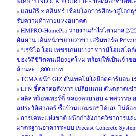
พิเศษ “UNLOCK YOUR LIFE ปลดล็อกชีวิตที่เล
แสนสิริ x ศศินทร์ เชื่อมโลกการศึกษาสู่โลกธุร
รับความท้าทายแห่งอนาคต
HMPRO-HomePro รายงานกำไรไตรมาส 2/256
ผันผวน เดินหน้าขยายสาขา เสริมพอร์ต Private B
“เรซิโอ โฮม เพชรเกษม110” ทาวน์โฮมสไตล์ญี
ของวิถีชีวิตคนเมืองยุคใหม่ พร้อมให้เป็นเจ้าของ
ล้านละ 1,800 บาท
TCMA ผนึก GIZ ดันเทคโนโลยีลดคาร์บอน เร่ง
LPN ชี้ตลาดอสังหาฯ เปลี่ยนเกม ดันตลาดเช่า
ลลิล พร็อพเพอร์ตี้ ฉลองครบรอบ 4 ทศวรรษ อย
ลประวัติศาสตร์ ซื้อบ้านแถมรถ* ได้เลย ไม่ต้อง
การเคหะแห่งชาติ ผนึกกำลังภาควิชาการและ
มาตรฐานอาคารระบบ Precast Concrete Syste