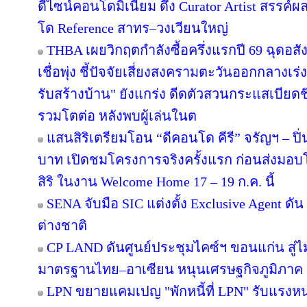
ดีไซน์คอนโดมิเนียม ดึง Curator Artist สรรค
โด Reference สาทร–วงเวียนใหญ่
THBA เผยวิกฤตกำลังซื้อครึ่งแรกปี 69 ฉุดอสั
เชื่อพุ่ง ชี้ปัจจัยเสี่ยงสงครามตะวันออกกลางเ
รับสร้างบ้าน" ยังแกร่ง ดีดตัวสวนกระแสเบียดชิ
รวมโตต่อ หลังพบผู้เล่นในต
แสนสิริเตรียมโอน “ดีคอนโด คีรี” จรัญฯ – ปิ่
บาท เปิดชมโครงการจริงครั้งแรก ก่อนส่ง
สิริ ในงาน Welcome Home 17 – 19 ก.ค. นี้
SENA จับมือ SIC แต่งตั้ง Exclusive Agent ดั
ต่างชาติ
CP LAND ดันศูนย์ประชุมไคซ์ฯ ขอนแก่น สู่ไม
มาตรฐานไทย–อาเซียน หนุนเศรษฐกิจภูมิภาค
LPN ขยายแคมเปญ "พักหนี้ที่ LPN" รับแรงหน