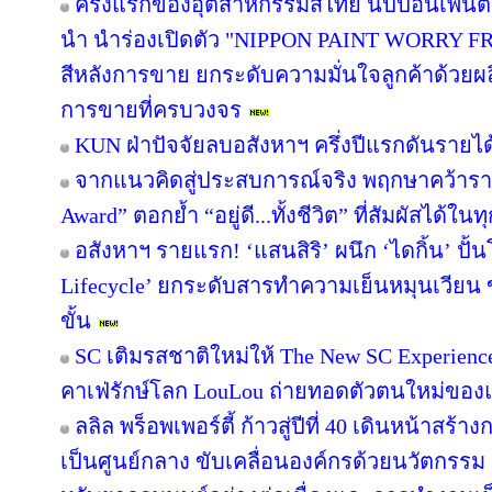
ครั้งแรกของอุตสาหกรรมสีไทย นิปปอนเพนต์ผน
นำ นำร่องเปิดตัว "NIPPON PAINT WORRY F
สีหลังการขาย ยกระดับความมั่นใจลูกค้าด้วย
การขายที่ครบวงจร
KUN ฝ่าปัจจัยลบอสังหาฯ ครึ่งปีแรกดันรายไ
จากแนวคิดสู่ประสบการณ์จริง พฤกษาคว้ารางว
Award” ตอกย้ำ “อยู่ดี...ทั้งชีวิต” ที่สัมผัสได้ในท
อสังหาฯ รายแรก! ‘แสนสิริ’ ผนึก ‘ไดกิ้น’ ปั้
Lifecycle’ ยกระดับสารทำความเย็นหมุนเวียน ขั
ขั้น
SC เติมรสชาติใหม่ให้ The New SC Experien
คาเฟ่รักษ์โลก LouLou ถ่ายทอดตัวตนใหม่ของแ
ลลิล พร็อพเพอร์ตี้ ก้าวสู่ปีที่ 40 เดินหน้าสร้า
เป็นศูนย์กลาง ขับเคลื่อนองค์กรด้วยนวัตกรร