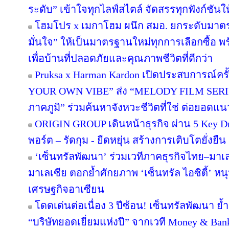
ระดับ” เข้าใจทุกไลฟ์สไตล์ จัดสรรทุกฟังก์ชันใ
โฮมโปร x เมกาโฮม ผนึก สมอ. ยกระดับมาตร
มั่นใจ” ให้เป็นมาตรฐานใหม่ทุกการเลือกซื้อ 
เพื่อบ้านที่ปลอดภัยและคุณภาพชีวิตที่ดีกว่า
Pruksa x Harman Kardon เปิดประสบการณ์คร
YOUR OWN VIBE” ส่ง “MELODY FILM SERIE
ภาคภูมิ” ร่วมค้นหาจังหวะชีวิตที่ใช่ ต่อยอดแนวคิด
ORIGIN GROUP เดินหน้าธุรกิจ ผ่าน 5 Key Dr
พอร์ต – รัดกุม - ยืดหยุ่น สร้างการเติบโตยั่งยืน
‘เซ็นทรัลพัฒนา’ ร่วมเวทีภาคธุรกิจไทย–มา
มาเลเซีย ตอกย้ำศักยภาพ ‘เซ็นทรัล ไอซิตี้’ 
เศรษฐกิจอาเซียน
โดดเด่นต่อเนื่อง 3 ปีซ้อน! เซ็นทรัลพัฒนา ย้
“บริษัทยอดเยี่ยมแห่งปี” จากเวที Money & Ban