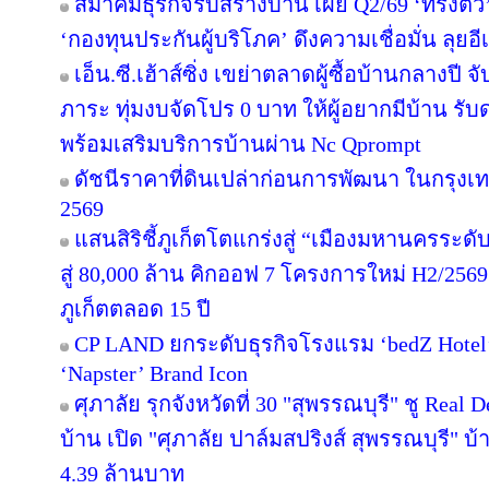
สมาคมธุรกิจรับสร้างบ้าน เผย Q2/69 ‘ทรงตัว
‘กองทุนประกันผู้บริโภค’ ดึงความเชื่อมั่น ลุยอ
เอ็น.ซี.เฮ้าส์ซิ่ง เขย่าตลาดผู้ซื้อบ้านกลางป
ภาระ ทุ่มงบจัดโปร 0 บาท ให้ผู้อยากมีบ้าน รับ
พร้อมเสริมบริการบ้านผ่าน Nc Qprompt
ดัชนีราคาที่ดินเปล่าก่อนการพัฒนา ในกรุงเ
2569
แสนสิริชี้ภูเก็ตโตแกร่งสู่ “เมืองมหานครระ
สู่ 80,000 ล้าน คิกออฟ 7 โครงการใหม่ H2/2569
ภูเก็ตตลอด 15 ปี
CP LAND ยกระดับธุรกิจโรงแรม ‘bedZ Hotel’ ช
‘Napster’ Brand Icon
ศุภาลัย รุกจังหวัดที่ 30 "สุพรรณบุรี" ชู Rea
บ้าน เปิด "ศุภาลัย ปาล์มสปริงส์ สุพรรณบุรี" บ้า
4.39 ล้านบาท