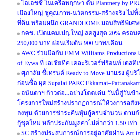
ไอเอชซี ในเครือพฤกษา ดัน Plantnery by PRU
เมืองใหญ่ ชูคุณภาพ-นวัตกรรม-สร้างจริง ไม่ทิ
ที่ดิน พร้อมผนึก GRANDHOME มอบสิทธิพิเศษ
กคช. เปิดแคมเปญใหญ่ ลดสูงสุด 20% ครอบคล
250,000 บาท ผ่อนเริ่มต้น 900 บาท/เดือน
AWC ร่วมมือกับ EMM Williams Productions เต
of Eywa ที่ เอเชียทีค เดอะริเวอร์ฟร้อนท์ เดสติเ
ศุภาลัย ชี้เทรนด์ Ready to Move มาแรง ผู้บร
ก่อนซื้อ ผุด Supalai PARC Ekkamai–Pattanaka
อนันดาฯ ก้าวต่อ...อย่างโดดเด่น วันนี้สู่วันข
โครงการใหม่สร้างปรากฏการณ์ให้วงการอสังห
ลงทุน ด้วยการชำระคืนหุ้นกู้ครบจำนวน ตาม
กู้ชุดใหม่ หลักประกันมูลค่าไม่ต่ำกว่า 1.50 เท่า
SC สร้างประสบการณ์การอยู่อาศัยผ่าน Art in