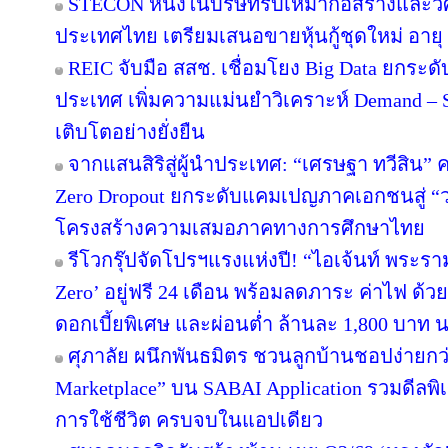
STECON หนึ่งในบริษัทรับเหมาก่อสร้างและ
ประเทศไทย เตรียมเสนอขายหุ้นกู้ชุดใหม่ อายุ 3
REIC จับมือ สสช. เชื่อมโยง Big Data ยกระด
ประเทศ เพิ่มความแม่นยำวิเคราะห์ Demand – S
เติบโตอย่างยั่งยืน
จากแสนสิริสู่ผู้นำประเทศ: “เศรษฐา ทวีสิน” ค
Zero Dropout ยกระดับแคมเปญภาคเอกชนสู่ “
โครงสร้างความเสมอภาคทางการศึกษาไทย
รีโวกรุ๊ปจัดโปรฯแรงแห่งปี! “ไอเจ้นท์ พระร
Zero’ อยู่ฟรี 24 เดือน พร้อมลดภาระ ค่าไฟ ด้ว
ดอกเบี้ยพิเศษ และผ่อนต่ำ ล้านละ 1,800 บาท 
ศุภาลัย ผนึกพันธมิตร ชวนลูกบ้านชอปง่ายกว่า
Marketplace” บน SABAI Application รวมดีลพิ
การใช้ชีวิต ครบจบในแอปเดียว