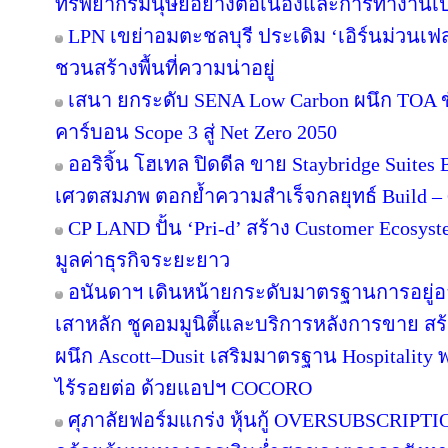
ทรัพยากรมนุษย์อย่างต่อเนื่องและการทำงานเป
LPN เขย่าอมตะชลบุรี ประเดิม ‘เอิร์นม่วนเฟส’
ชวนสร้างพื้นที่ความน่าอยู่
เสนา ยกระดับ SENA Low Carbon ผนึก TOA ขั
คาร์บอน Scope 3 สู่ Net Zero 2050
ออริจิ้น โฮเทล ปิดดีล ขาย Staybridge Suite
เศวตสมภพ ตอกย้ำความสำเร็จกลยุทธ์ Build – O
CP LAND ปั้น ‘Pri-d’ สร้าง Customer Ecosys
มูลค่าธุรกิจระยะยาว
อนันดาฯ เดินหน้ายกระดับมาตรฐานการอยู่
เสาหลัก ชูคอมมูนิตี้และบริการหลังการขาย สร
ผนึก Ascott–Dusit เสริมมาตรฐาน Hospitalit
ไร้รอยต่อ ด้วยแอปฯ COCORO
ศุภาลัยฟอร์มแกร่ง หุ้นกู้ OVERSUBSCRIPTION