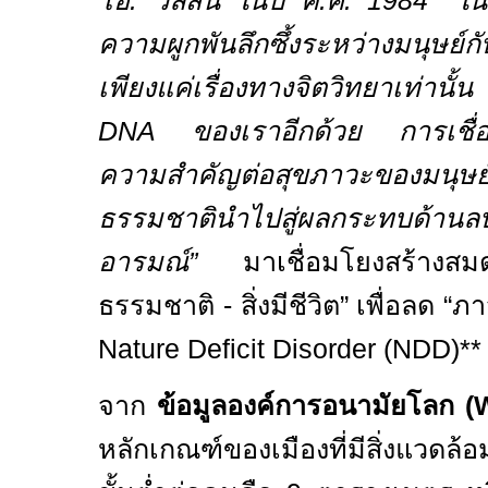
โอ. วิลสัน ในปี ค
.
ศ
.
1984*
ในเ
ความผูกพันลึกซึ้งระหว่างมนุษย์ก
เพียงแค่เรื่องทางจิตวิทยาเท่านั้
DNA
ของเราอีกด้วย การเชื่อ
ความสำคัญต่อสุขภาวะของมนุษย
ธรรมชาตินำไปสู่ผลกระทบด้านลบ
อารมณ์
”
มาเชื่อมโยงสร้าง
ธรรมชาติ
-
สิ่งมีชีวิต
”
เพื่อลด “
Nature Deficit Disorder (NDD)*
จาก
ข้อมูลองค์การอนามัยโลก (
หลักเกณฑ์ของเมืองที่มีสิ่งแวดล้อมท