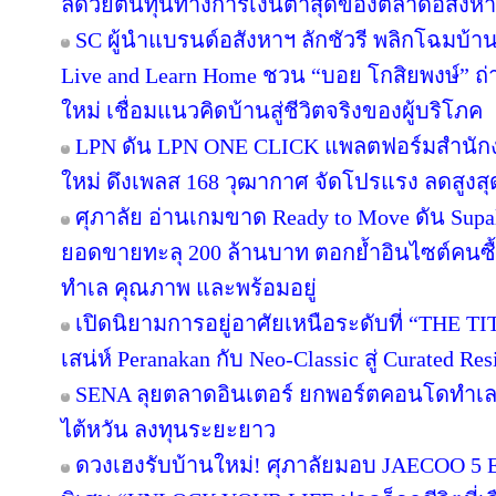
ลด้วยต้นทุนทางการเงินต่ำสุดของตลาดอสังห
SC ผู้นำแบรนด์อสังหาฯ ลักชัวรี พลิกโฉมบ้านเ
Live and Learn Home ชวน “บอย โกสิยพงษ์” ถ่า
ใหม่ เชื่อมแนวคิดบ้านสู่ชีวิตจริงของผู้บริโภค
LPN ดัน LPN ONE CLICK แพลตฟอร์มสำนักง
ใหม่ ดึงเพลส 168 วุฒากาศ จัดโปรแรง ลดสูงสุ
ศุภาลัย อ่านเกมขาด Ready to Move ดัน Supa
ยอดขายทะลุ 200 ล้านบาท ตอกย้ำอินไซต์คนซื้อย
ทำเล คุณภาพ และพร้อมอยู่
เปิดนิยามการอยู่อาศัยเหนือระดับที่ “THE T
เสน่ห์ Peranakan กับ Neo-Classic สู่ Curated 
SENA ลุยตลาดอินเตอร์ ยกพอร์ตคอนโดทำเล
ไต้หวัน ลงทุนระยะยาว
ดวงเฮงรับบ้านใหม่! ศุภาลัยมอบ JAECOO 5 E