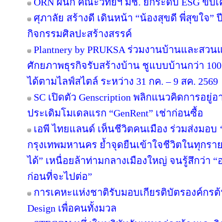
ORN ผนึก คณะวิทย์ฯ มช. ยกระดับ ESG ขับเคล
ศุภาลัย สร้างดี เดินหน้า “น้องสุขดี พี่สุขใจ”
กิจกรรมศิลปะสร้างสรรค์
Plantnery by PRUKSA ร่วมงานบ้านและสวนแฟ
ศักยภาพธุรกิจรับสร้างบ้าน ชูแบบบ้านกว่า 100 
ได้ตามไลฟ์สไตล์ ระหว่าง 31 กค. – 9 สค. 2569
SC เปิดตัว Genscription พลิกแนวคิดการอยู่
ประเดิมโมเดลแรก “GenRent” เช่าก่อนซื้อ
เอพี ไทยแลนด์ เห็นชีวิตคนเมือง ร่วมส่งมอบ ‘เก
กรุงเทพมหานคร ย้ำจุดยืนเข้าใจชีวิตในทุกรายละเ
ได้” เหนื่อยล้าท่ามกลางเมืองใหญ่ จนรู้สึกว่า “อ
ก่อนที่จะไปต่อ”
การเคหะแห่งชาติรับมอบเกียรติบัตรองค์กรต้
Design เพื่อคนทั้งมวล