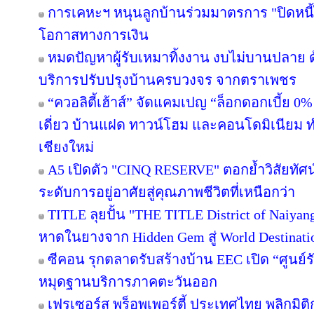
การเคหะฯ หนุนลูกบ้านร่วมมาตรการ "ปิดหนี้ไ
โอกาสทางการเงิน
หมดปัญหาผู้รับเหมาทิ้งงาน งบไม่บานปลาย ด
บริการปรับปรุงบ้านครบวงจร จากตราเพชร
“ควอลิตี้เฮ้าส์” จัดแคมเปญ “ล็อกดอกเบี้ย 0
เดี่ยว บ้านแฝด ทาวน์โฮม และคอนโดมิเนียม 
เชียงใหม่
A5 เปิดตัว "CINQ RESERVE" ตอกย้ำวิสัยทัศน์
ระดับการอยู่อาศัยสู่คุณภาพชีวิตที่เหนือกว่า
TITLE ลุยปั้น "THE TITLE District of Naiyan
หาดในยางจาก Hidden Gem สู่ World Destinati
ซีคอน รุกตลาดรับสร้างบ้าน EEC เปิด “ศูนย์
หมุดฐานบริการภาคตะวันออก
เฟรเซอร์ส พร็อพเพอร์ตี้ ประเทศไทย พลิกมิติก