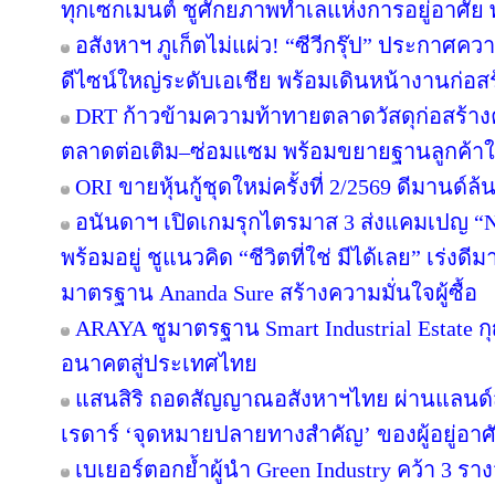
ทุกเซกเมนต์ ชูศักยภาพทำเลแห่งการอยู่อาศัย
อสังหาฯ ภูเก็ตไม่แผ่ว! “ซีวีกรุ๊ป” ประกาศค
ดีไซน์ใหญ่ระดับเอเชีย พร้อมเดินหน้างานก่อสร
DRT ก้าวข้ามความท้าทายตลาดวัสดุก่อสร้างครึ
ตลาดต่อเติม–ซ่อมแซม พร้อมขยายฐานลูกค้าใ
ORI ขายหุ้นกู้ชุดใหม่ครั้งที่ 2/2569 ดีมานด์ล
อนันดาฯ เปิดเกมรุกไตรมาส 3 ส่งแคมเปญ 
พร้อมอยู่ ชูแนวคิด “ชีวิตที่ใช่ มีได้เลย” เร่
มาตรฐาน Ananda Sure สร้างความมั่นใจผู้ซื้อ
ARAYA ชูมาตรฐาน Smart Industrial Estate 
อนาคตสู่ประเทศไทย
แสนสิริ ถอดสัญญาณอสังหาฯไทย ผ่านแลนด์สเ
เรดาร์ ‘จุดหมายปลายทางสำคัญ’ ของผู้อยู่อาศ
เบเยอร์ตอกย้ำผู้นำ Green Industry คว้า 3 ร