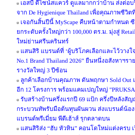
เอสบี ดีไซน์สแควร์ ดูแลมากกว่าบ้าน ส่งต่
จาก De Hygienique Thailand เพื่อคุณภาพชีวิ
เจอกันสิ้นปีนี้ MyScape คืบหน้าตามกำหนด 
ยกระดับครั้งใหญ่กว่า 100,000 ตร.ม. มุ่งสู่ Reta
ใหม่ย่านศรีนครินทร์
แสนสิริ แบรนด์ที่ ‘ผู้บริโภคเลือกและไว้วางใ
No.1 Brand Thailand 2026” ยืนหนึ่งอสังหาฯ
รางวัลใหญ่ 3 ปีซ้อน
ลูกค้าเลือกบ้านคุณภาพ ดันพฤกษา Sold Out แ
อีก 12 โครงการ พร้อมแคมเปญใหญ่ "PRUKS
รับสร้างบ้านครึ่งแรกปี 69 แป้ก ครึ่งปีหลังสัญ
กระบวนทัพรับมือต้นทุนผันผวน ส่งแบรนด์น้อง
แบรนด์พรีเมี่ยม พีดีเฮ้าส์ รุกตลาดบน
แสนสิริส่ง “ฮับ หัวหิน” คอนโดใหม่แต่งครบ เร