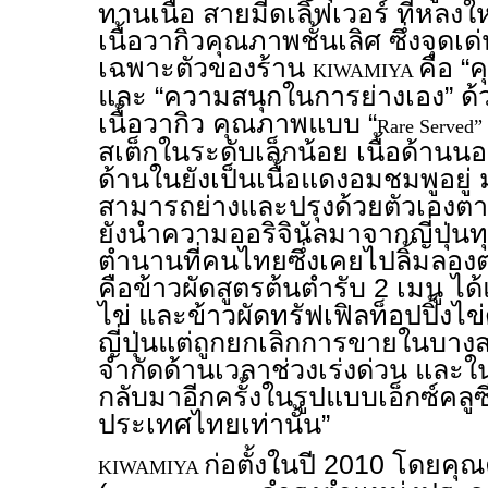
ทานเนื้อ สายมี้ดเลิฟเวอร์ ที่หลง
เนื้อวากิวคุณภาพชั้นเลิศ ซึ่งจุดเ
เฉพาะตัวของร้าน
คือ “
KIWAMIYA
และ “ความสนุกในการย่างเอง” ด้ว
เนื้อวากิว คุณภาพแบบ “
Rare Served”
สเต็กในระดับเล็กน้อย เนื้อด้า
ด้านในยังเป็นเนื้อแดงอมชมพูอยู่
สามารถย่างและปรุงด้วยตัวเองตามท
ยังนำความออริจินัลมาจากญี่ปุ่นท
ตำนานที่คนไทยซึ่งเคยไปลิ้มลองต
คือข้าวผัดสูตรต้นตำรับ 2 เมนู ได
ไข่ และข้าวผัดทรัฟเฟิลท็อปปิ้งไข่
ญี่ปุ่นแต่ถูกยกเลิกการขายในบางส
จำกัดด้านเวลาช่วงเร่งด่วน และในว
กลับมาอีกครั้งในรูปแบบเอ็กซ์คลูซี
ประเทศไทยเท่านั้น”
ก่อตั้งในปี 2010 โดยคุณค
KIWAMIYA