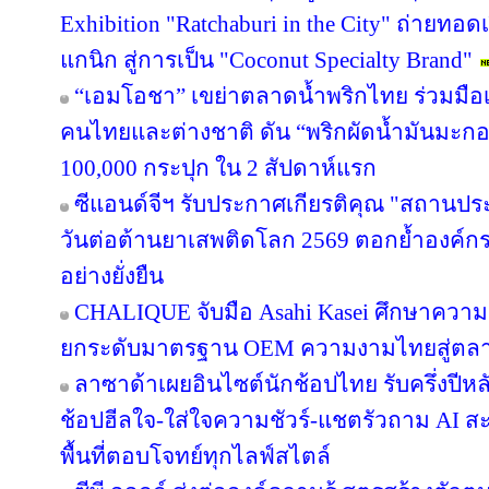
Exhibition "Ratchaburi in the City" ถ่ายท
แกนิก สู่การเป็น "Coconut Specialty Brand"
“เอมโอชา” เขย่าตลาดน้ำพริกไทย ร่วมมือเ
คนไทยและต่างชาติ ดัน “พริกผัดน้ำมันมะ
100,000 กระปุก ใน 2 สัปดาห์แรก
ซีแอนด์จีฯ รับประกาศเกียรติคุณ "สถานปร
วันต่อต้านยาเสพติดโลก 2569 ตอกย้ำองค์กร
อย่างยั่งยืน
CHALIQUE จับมือ Asahi Kasei ศึกษาความเ
ยกระดับมาตรฐาน OEM ความงามไทยสู่ตล
ลาซาด้าเผยอินไซต์นักช้อปไทย รับครึ่งปีหล
ช้อปฮีลใจ-ใส่ใจความชัวร์-แชตรัวถาม AI
พื้นที่ตอบโจทย์ทุกไลฟ์สไตล์