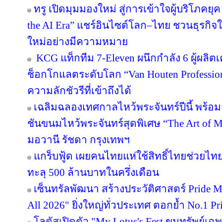
ทรู เปิดมุมมองใหม่ สู่การเข้าใจผู้บริโภคยุค
the AI Era” แชร์อินไซต์โลก–ไทย ชวนธุรกิจใ
ใหม่อย่างมีความหมาย
KCG แท็กทีม 7-Eleven ผนึกกำลัง 6 ผู้ผลิต
ช็อกโกแลตระดับโลก “Van Houten Professional
ความลักชัวรีที่เข้าถึงได้
เฉลิมฉลองเทศกาลไหว้พระจันทร์ปีนี้ พร้
ชันขนมไหว้พระจันทร์สุดพิเศษ “The Art of
มอวานี รัชดา กรุงเทพฯ
แกร็บฟู้ด เผยคนไทยแห่ใช้สิทธิ์ไทยช่วยไทย
ทะลุ 500 ล้านบาทในครึ่งเดือน
เซ็นทรัลพัฒนา สร้างประวัติศาสตร์ Pride Mont
All 2026" ยิ่งใหญ่ทั่วประเทศ ตอกย้ำ No.1
โลตัสเปิดตัว "My Lotus's Fest ขุมทรัพย์