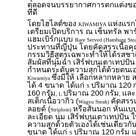
ตลอดจนบรรยากาศการตกแต่งของ
ที่ดี
โดยไฮไลต์ของ
แห่งแรก
KIWAMIYA
เตรียมเปิดบริการ ณ เซ็นทรัล พาร์
แฮมเบิร์กแบบ
Rare Served (Hamburg Ste
ประทานที่ญี่ปุ่น โดยคัดสรรเนื้อ
กรรมวิธีสูตรเฉพาะทำให้ได้รสชาติท
สัมผัสที่นุ่มฉ่ำ เสิร์ฟบนเตาเทปปั
กำหนดระดับความสุกได้ด้วยตนเอ
ซึ่งมีให้ เลือกหลากหลาย
Kiwamiya
ได้ 4 ขนาด ได้แก่
ปริมาณ 120
S
160
กรัม
ปริมาณ 200
กรัม
แล
, L
,
สเต็กเนื้อวากิว (
คัดสรรเ
Wagyu Steak)
ลอยด์ (
หรือสันนอก หั่นแบ
Striploin)
ละเอียด นุ่ม เสิร์ฟบนเตาเทปปัน ใ
ความสุกด้วยตัวเองได้เช่นเดียวกัน
ขนาด ได้แก่
ปริมาณ 120
กรัม
S