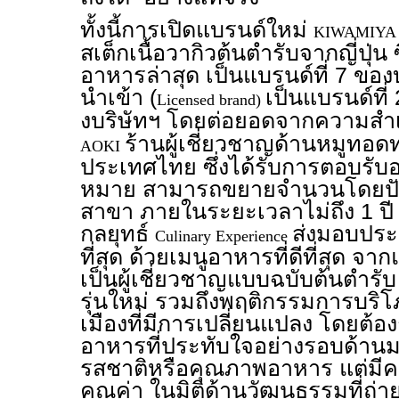
ทั้งนี้การเปิดแบรนด์ใหม่
KIWAMIY
สเต็กเนื้อวากิวต้นตำรับจากญี่ปุ่น 
อาหารล่าสุด เป็นแบรนด์ที่ 7 ของ
นำเข้า (
เป็นแบรนด์ที
Licensed brand)
งบริษัทฯ โดยต่อยอดจากความสำ
ร้านผู้เชี่ยวชาญด้านหมูทอดท
AOKI
ประเทศไทย ซึ่งได้รับการตอบรับ
หมาย สามารถขยายจำนวนโดยปัจจ
สาขา ภายในระยะเวลาไม่ถึง 1 ปี
กลยุทธ์
ส่งมอบประส
Culinary Experience
ที่สุด ด้วยเมนูอาหารที่ดีที่สุด จ
เป็นผู้เชี่ยวชาญแบบฉบับต้นตำรับ
รุ่นใหม่ รวมถึงพฤติกรรมการบร
เมืองที่มีการเปลี่ยนแปลง โดยต้
อาหารที่ประทับใจอย่างรอบด้านมาก
รสชาติหรือคุณภาพอาหาร แต่มีคว
คุณค่า ในมิติด้านวัฒนธรรมที่ถ่