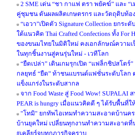
2 SME เด่น “ชา กาแฟ ตรา พยัคฆ์” และ “เม
คู่ชุมชน ดันผลผลิตเกษตรกร และวัตถุดิบท้องถ
“เอวา”เปิดตัว Signature Collection ยกระ
ใต้แนวคิด Thai Crafted Confections ทั้ง For
ของขนมไทยในมิติใหม่ คงเอกลักษณ์ความเป
ในทุกชิ้นงานสู่คนรุ่นใหม่ - เวทีโลก
“ยืดเปล่า” เดินเกมรุกเปิด “แฟล็กชิปสโตร์
กลยุทธ์ “ยืด” ท้าชนแบรนด์แฟชั่นระดับโลก
แข็งแกร่งในระดับสากล
จาก Food Waste สู่ Food Wow! SUPALAI สน
PEAR is hungry เมื่อแนวคิดดี ๆ ได้รับพื้นที่ใ
"โทมิ" ยกทัพไอเทมทำความสะอาดบ้านครบว
บ้านยุคใหม่ เปลี่ยนทุกงานทำความสะอาดที่น่า
#เคลียร์จบทุกภารกิจคราบ