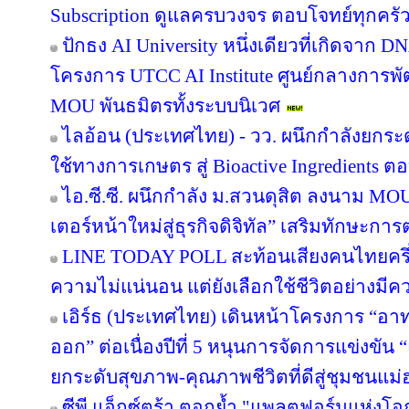
Subscription ดูแลครบวงจร ตอบโจทย์ทุกครัว
ปักธง AI University หนึ่งเดียวที่เกิดจาก 
โครงการ UTCC AI Institute ศูนย์กลางการพั
MOU พันธมิตรทั้งระบบนิเวศ
ไลอ้อน (ประเทศไทย) - วว. ผนึกกำลังยกระ
ใช้ทางการเกษตร สู่ Bioactive Ingredients
ไอ.ซี.ซี. ผนึกกำลัง ม.สวนดุสิต ลงนาม M
เตอร์หน้าใหม่สู่ธุรกิจดิจิทัล” เสริมทักษะ
LINE TODAY POLL สะท้อนเสียงคนไทยครึ่ง
ความไม่แน่นอน แต่ยังเลือกใช้ชีวิตอย่างมีค
เอิร์ธ (ประเทศไทย) เดินหน้าโครงการ “อาทร่
ออก” ต่อเนื่องปีที่ 5 หนุนการจัดการแข่งขัน 
ยกระดับสุขภาพ-คุณภาพชีวิตที่ดีสู่ชุมชนแม
ซีพี แอ็กซ์ตร้า ตอกย้ำ "แพลตฟอร์มแห่งโอ