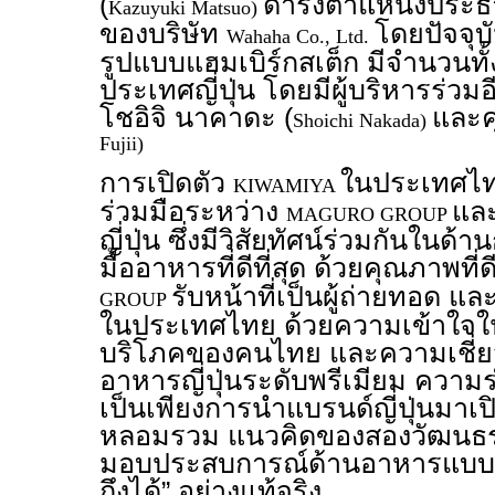
(
ดำรงตำแหน่งประธา
Kazuyuki Matsuo)
ของบริษัท
โดยปัจจุบ
Wahaha Co., Ltd.
รูปแบบแฮมเบิร์กสเต็ก มีจำนวนท
ประเทศญี่ปุ่น โดยมีผู้บริหารร่วมอ
โชอิจิ นาคาดะ (
และค
Shoichi Nakada)
Fujii)
การเปิดตัว
ในประเทศไทย
KIWAMIYA
ร่วมมือระหว่าง
แล
MAGURO GROUP
ญี่ปุ่น ซึ่งมีวิสัยทัศน์ร่วมกันใ
มื้ออาหารที่ดีที่สุด ด้วยคุณภาพที่ด
รับหน้าที่เป็นผู้ถ่ายทอด 
GROUP
ในประเทศไทย ด้วยความเข้าใจ
บริโภคของคนไทย และความเชี่ย
อาหารญี่ปุ่นระดับพรีเมียม ความร่ว
เป็นเพียงการนำแบรนด์ญี่ปุ่นมาเ
หลอมรวม แนวคิดของสองวัฒนธรรมเ
มอบประสบการณ์ด้านอาหารแบบฉบ
ถึงได้” อย่างแท้จริง