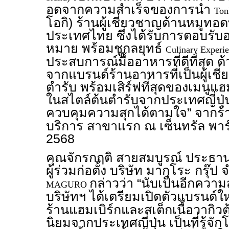
อดจากความสำเร็จของการนำ
Ton
โอกิ) ร้านผู้เชี่ยวชาญด้านหมูทอด
ประเทศไทย ซึ่งได้รับการตอบรับ
หมาย พร้อมชูกลยุทธ์
Culinary Experi
ประสบการณ์มื้ออาหารที่ดีที่สุด ด้ว
จากแบรนด์ร้านอาหารที่เป็นผู้เช
ตำรับ พร้อมเสิร์ฟที่สุดของเมนูแฮ
ในสไตล์ต้นตำรับจากประเทศญี่ปุ่น
ควบคุมความสุกได้ตามใจ” จากร
บริการ สาขาแรก ณ เซ็นทรัล พาร์
2568
คุณจักรกฤติ สายสมบูรณ์ ประธานเ
ผู้ร่วมก่อตั้ง บริษัท มากุโระ กรุ๊
กล่าวว่า “นับเป็นอีกควา
MAGURO
บริษัทฯ ได้เตรียมเปิดตัวแบรนด์ใ
ร้านแฮมเบิร์กและสเต็กเนื้อวากิวต
นิยมจากประเทศญี่ปุ่น เป็นที่รู้จัก