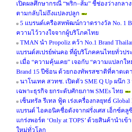
เปิดผลศึกษากรณี “พริก–ส้ม” ชี้ช่องว่างกลาง
ตามกลับไม่ถึงแปลงปลูก
5 แบรนด์เครือสหพัฒน์กวาดรางวัล No. 1 B
ความไว้วางใจจากผู้บริโภคไทย
TMAN นำ Propoliz คว้า No.1 Brand Thailand
แบรนด์สเปรย์พ่นคอ ที่ผู้บริโภคคนไทยทั่วปร
เมื่อ “ความคุ้นเคย” เจอกับ “ความแปลกให
Brand 15 ปีซ้อน ด้วยกองทัพรสชาติที่คาดเดา
นาโนเทค สวทช. เปิดตัว SME Q Up ผนึก 3
เฉพาะธุรกิจ ยกระดับศักยภาพ SMEs ไทย
เซ็นทรัล รีเทล ฟู้ด เร่งเครื่องกลยุทธ์ Glo
แบรนด์ ไอคอนิคชื่อดังจากฝรั่งเศส เอ็กซ์คลูซ
แกร่งพอร์ต ‘Only at TOPS’ ด้วยสินค้านำเข
ใหม่ทั่วโลก