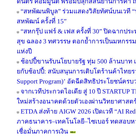
ดนตรี คอมมูนิตี้ พร้อมปลุกสีสันย่านการค
“สหพัฒนพิบูล” ร่วมแสดงวิสัยทัศน์บนเวที “น
สหพัฒน์ ครั้งที่ 15”
“สหกรุ๊ป แฟร์ & เฟส ครั้งที่ 30” ปิดฉาก
สุข ฉลอง 3 ทศวรรษ ตอกย้ำการเป็นมหกรรมง
แห่งปี
ช้อปปี้ขานรับนโยบายรัฐ ทุ่ม 500 ล้านบา
ยกับช้อปปี้: สนับสนุนการเติบโตร้านค้าไท
Support Program)’ อัดฉีดสิทธิประโยชน์ครบ
จากเวทีประกวดไอเดีย สู่ 10 ปี STARTUP
ใหม่สร้างอนาคตด้วยตัวเองผ่านวิทยาศาสต
ETDA ส่งท้าย AIGW 2026 เปิดเวที “AI Red
ภาคธนาคาร–เทคโนโลยี–ไซเบอร์ ทดสอบหาจุ
เชื่อมั่นภาคการเงิน