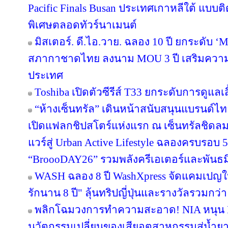
Pacific Finals Busan ประเทศเกาหลีใต้ แบ
พิเศษตลอดทัวร์นาเมนต์
มิสเตอร์. ดี.ไอ.วาย. ฉลอง 10 ปี ยกระดับ ‘M
สภากาชาดไทย ลงนาม MOU 3 ปี เสริมความพร
ประเทศ
Toshiba เปิดตัวซีรีส์ T33 ยกระดับการดูแลเ
“ห้างเซ็นทรัล” เดินหน้าสนับสนุนแบรนด์
เปิดแฟลกชิปสโตร์แห่งแรก ณ เซ็นทรัลชิดลม
แวร์สู่ Urban Active Lifestyle ฉลองครบรอบ
“BroooDAY26” รวมพลังครีเอเตอร์และพันธม
WASH ฉลอง 8 ปี WashXpress จัดแคมเปญใหญ
รักนาน 8 ปี" ลุ้นทริปญี่ปุ่นและรางวัลรวมกว่า 
พลิกโฉมวงการทำความสะอาด! NIA หนุน BWC
นวัตกรรมเปลี่ยนของเสียอุตสาหกรรมสู่น้ำยาถ