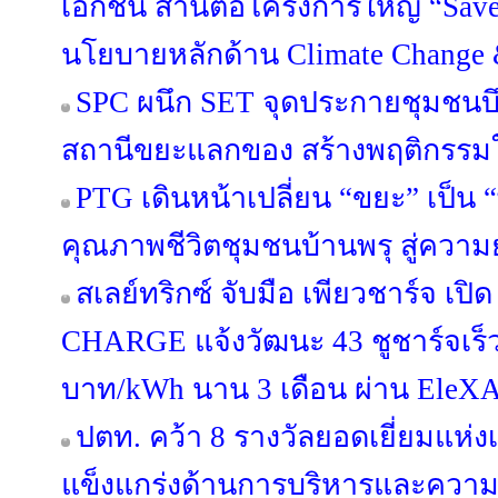
เอกชน สานต่อโครงการใหญ่ “Save Ou
นโยบายหลักด้าน Climate Change &
SPC ผนึก SET จุดประกายชุมชนบึ
สถานีขยะแลกของ สร้างพฤติกรรมใหม
PTG เดินหน้าเปลี่ยน “ขยะ” เป็น 
คุณภาพชีวิตชุมชนบ้านพรุ สู่ความยั
สเลย์ทริกซ์ จับมือ เพียวชาร์จ เป
CHARGE แจ้งวัฒนะ 43 ชูชาร์จเร็
บาท/kWh นาน 3 เดือน ผ่าน EleX
ปตท. คว้า 8 รางวัลยอดเยี่ยมแห่
แข็งแกร่งด้านการบริหารและความย