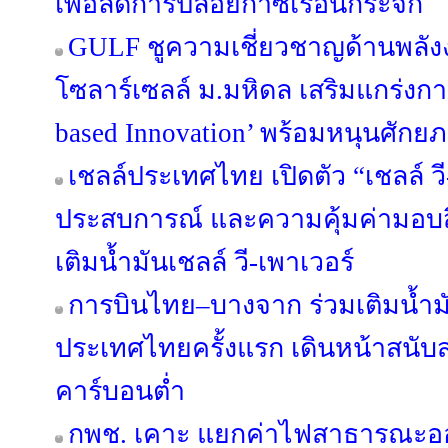
เพื่อลดการปล่อยก๊าซเรือนกระจก
GULF ชูความเชี่ยวชาญด้านพลัง
โซลาร์เซลล์ ม.มหิดล เสริมแกร่งกา
based Innovation’ พร้อมหนุนศักย
เชลล์ประเทศไทย เปิดตัว “เชลล์ ว
ประสบการณ์ และความคุ้มค่ามอบสิ
เติมน้ำมันเชลล์ วี-เพาเวอร์
การบินไทย–บางจาก ร่วมเติมน้ำมั
ประเทศไทยครั้งแรก เดินหน้าสนั
คาร์บอนต่ำ
กพช. เคาะ แยกค่าไฟสาธารณะอ