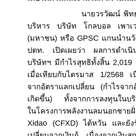
นายวรวัฒน์ พิทยศิริ ปร
บริหาร บริษัท โกลบอล เพาเวอร
(มหาชน) หรือ
GPSC
แกนนำนวัต
ปตท. เปิดเผยว่า ผลการดำเน
บริษัทฯ มีกำไรสุทธิทั้งสิ้น
2,019
เมื่อเทียบกับไตรมาส
1/2568
เ
จากอัตราแลกเปลี่ยน
(
กำไรจากอั
เกิดขึ้น) ทั้งจากการลงทุนในบร
ในโครงการพลังงานลมนอกชายฝ
Xidao (CFXD)
ไต้หวัน และยัง
เปลี่ยนจากเงินกู้ เนื่องจากเงินส