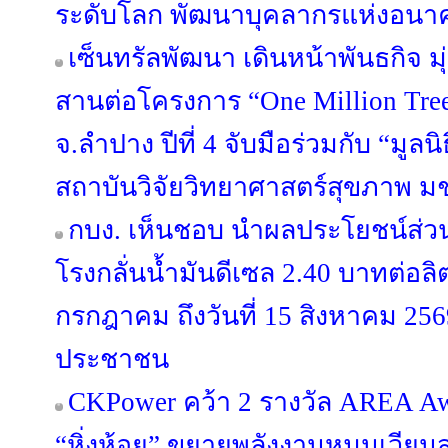
ระดับโลก พัฒนาบุคลากรแห่งอนา
เซ็นทรัลพัฒนา เดินหน้าพันธกิจ มุ่
สานต่อโครงการ “One Million Trees
จ.ลำปาง ปีที่ 4 จับมือร่วมกับ “มูลน
สถาบันวิจัยวิทยาศาสตร์สุขภาพ ม
กบง. เห็นชอบ นำผลประโยชน์ส่ว
โรงกลั่นน้ำมันดีเซล 2.40 บาทต่อลิตร
กรกฎาคม ถึงวันที่ 15 สิงหาคม 25
ประชาชน
CKPower คว้า 2 รางวัล AREA Award
“หิ่งห้อย” ขยายพลังงานหมุนเวียนส