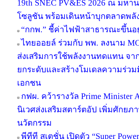
19th SNEC PV&ES 2026 ณ มหานคร
โซลูชัน พร้อมเดินหน้าบุกตลาดพลั
“กกพ.” ชี้ค่าไฟฟ้าสาธารณะขึ้นอ
ไทยออยล์ ร่วมกับ พพ. ลงนาม MO
ส่งเสริมการใช้พลังงานทดแทน จากพ
ยกระดับและสร้างโมเดลความร่วมม
เอกชน
กฟผ. คว้ารางวัล Prime Minister
นิเวศส่งเสริมสตาร์ตอัป เพิ่มศักย
นวัตกรรม
พีทีที สเตชั่น เปิดตัว “Super Po