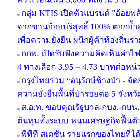
กลุ่ม KTIS เปิดตัวแบรนด์ "อ้อยพล
จากชานอ้อยบริสุทธิ์ 100% ตอกย้
เพื่อความยั่งยืน ผนึกผู้ค้าท้องถิ่
กกพ. เปิดรับฟังความคิดเห็นค่าไฟ
4 ทางเลือก 3.95 – 4.73 บาทต่อหน่
กรุงไทยร่วม “อนุรักษ์ช้างป่า - จั
ความยั่งยืนพื้นที่ป่ารอยต่อ 5 จัง
ส.อ.ท. ขอบคุณรัฐบาล-กบง.-กบน.
ต้นทุนทั้งระบบ หนุนเศรษฐกิจฟื้นตั
พีทีที สเตชั่น รายแรกของไทยที่ได้