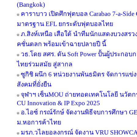
(Bangkok)
คาราบาว เปิดศึกฟุตบอล Carabao 7-a-Side
มาตรฐาน EFL ยกระดับฟุตบอลไทย
ภ.สิงห์เหนือ เสือใต้ นำทีมนักแสดงบวงสร
คชั่นตลก พร้อมเข้าฉายปลายปี นี้
วธ.โดย สศร. ดัน Soft Power ปั้นผู้ประกอบก
ไทยร่วมสมัย สู่สากล
ซูกิชิ ผนึก 6 หน่วยงานพันธมิตร จัดการแข่
สังคมที่ยั่งยืน
จุฬาฯ เซ็นMOU ถ่ายทอดเทคโนโลยี นวัตก
CU Innovation & IP Expo 2025
อ.ไอซ์ กรณ์รักษ์ จัดงานพิธีจบการศึกษา GE 16
ม.หอการค้าไทย
มรภ.วไลยอลงกรณ์ จัดงาน VRU SHOWC