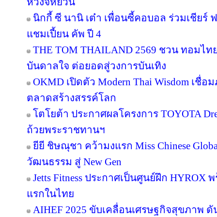
หวงจี้หยวน
นิกกี้ ซี นานิ เต๋า เพื่อนซี้คอบอล ร่วมเชียร
แชมเปี้ยน คัพ ปี 4
THE TOM THAILAND 2569 ชวน ทอมไทย โ
บันดาลใจ ต่อยอดสู่วงการบันเทิง
OKMD เปิดตัว Modern Thai Wisdom เชื่อมภู
ตลาดสร้างสรรค์โลก
โตโยต้า ประกาศผลโครงการ TOYOTA Dream 
ถ้วยพระราชทานฯ
ยียี ชิษณุชา คว้ามงแรก Miss Chinese Glob
วัฒนธรรม สู่ New Gen
Jetts Fitness ประกาศเป็นศูนย์ฝึก HYROX พร้
แรกในไทย
AIHEF 2025 ขับเคลื่อนเศรษฐกิจสุขภาพ ดั