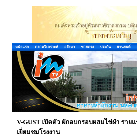
หน้าแรก
ตลาดวิเคราะห์
อสังหา
ขายตรง
ประกัน
ยานยนต์
V-GUST เปิดตัว ผักอบกรอบผสมไข่ผำ รายแ
เยี่ยมชมโรงงาน