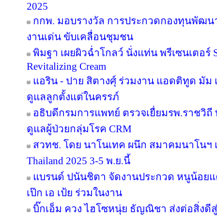
2025
กกพ. มอบรางวัล การประกวดกองทุนพัฒนาไ
งานเด่น ขับเคลื่อนชุมชน
พิมฐา เผยผิวฉ่ำโกลว์ นั่งแท่น พรีเซนเตอร์
Revitalizing Cream
แอริน - ปาย สิตางศุ์ ร่วมงาน แอดติทูด มัม เป
ดูแลลูกตั้งแต่ในครรภ์
อธิบดีกรมการแพทย์ ตรวจเยื่ยมรพ.ราชวิ
ดูแลผู้ป่วยกลุ่มโรค CRM
สวทช. โดย นาโนเทค ผนึก สมาคมนาโนฯ เ
Thailand 2025 3-5 พ.ย.นี้
แบรนด์ ปนันชิตา จัดงานประกวด หนูน้อยแค
เป๊ก เอ เป้ย ร่วมในงาน
บิ๊กเอ็ม ควง ไฮโซหนุ่ย ธัญณิชา ส่งต่อสิ่งด