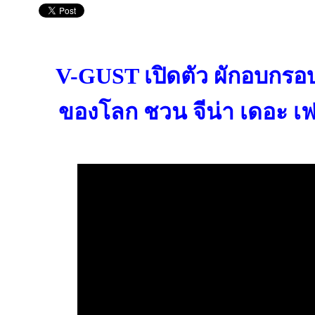
V-GUST เปิดตัว ผักอบกรอ
ของโลก ชวน จีน่า เดอะ เ