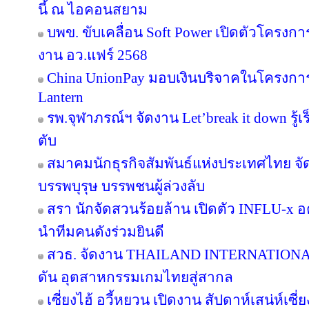
นี้ ณ ไอคอนสยาม
บพข. ขับเคลื่อน Soft Power เปิดตัวโครงก
งาน อว.แฟร์ 2568
China UnionPay มอบเงินบริจาคในโครงการ P
Lantern
รพ.จุฬาภรณ์ฯ จัดงาน Let’break it down รู้เ
ตับ
สมาคมนักธุรกิจสัมพันธ์แห่งประเทศไทย จัด
บรรพบุรุษ บรรพชนผู้ล่วงลับ
สรา นักจัดสวนร้อยล้าน เปิดตัว INFLU-x อค
นำทีมคนดังร่วมยินดี
สวธ. จัดงาน THAILAND INTERNATIO
ดัน อุตสาหกรรมเกมไทยสู่สากล
เซี่ยงไฮ้ อวี้หยวน เปิดงาน สัปดาห์เสน่ห์เซี