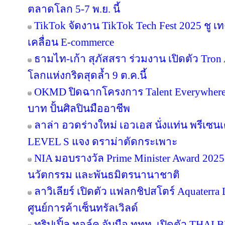
ตลาดโลก 5-7 พ.ย. นี้
TikTok จัดงาน TikTok Tech Fest 2025 ชู เ
เคลื่อน E-commerce
ธามไท-เก้า สุภัสสรา ร่วมงาน เปิดตัว Tro
โลกแห่งกริดสุดล้ำ 9 ต.ค.นี้
OKMD ปิดฉากโครงการ Talent Everywhere
บาท ปั้นศิลปินมืออาชีพ
ลาล่า อวดร่างใหม่ เอวเอส นั่งแท่น พรีเซน
LEVEL S แจง ดราม่าตัดกระเพาะ
NIA มอบรางวัล Prime Minister Award 2025 
นวัตกรรม และพันธมิตรนานาชาติ
ลาวิเลียร์ เปิดตัว แฟลกชิปสโตร์ Aquater
ศูนย์การค้าเซ็นทรัลเวิลด์
ทริปเปิ้ล ทอล์ค จับมือ ททท. เปิดตัว THAI 