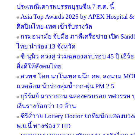
ประเพณีเคารพบรรพบุรุษจีน 7 ส.ค. นี้
Asia Top Awards 2025 by APEX Hospital & C
ศิลปินไทย-เทศ เข้ารับรางวัล
กรมอนามัย จับมือ ภาคีเครือข่าย เปิด San
ไทย นำร่อง 13 จังหวัด
ซี-นุนิว ควงคู่ ร่วมฉลองครบรอบ 45 ปี เอิร
สิ่งดีให้สังคมไทย
สวทช.โดย นาโนเทค ผนึก คพ. ลงนาม MOU 
แวดล้อม นำร่องลุ่มน้ำกก-ฝุ่น PM 2.5
บุรีรัมย์ มาราธอน ฉลองครบรอบ ทศวรรษ บุ
เงินรางวัลกว่า 10 ล้าน
ซีรีส์วาย Lottery Doctor ยกทีมนักแสดงบว
พ.ย.นี้ ทางช่อง 7 HD